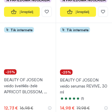
Į krepšelį
Į krepšelį
Tik internete
Tik internete
-25%
-25%
BEAUTY OF JOSEON
BEAUTY OF JOSEON
veido šveitiklis-želė
veido serumas REVIVE, 30
APRICOT BLOSSOM,
...
ml
(1)
Įvertinimas 5.0 iš 5
12,73 €
16,98 €
14,98 €
19,98 €