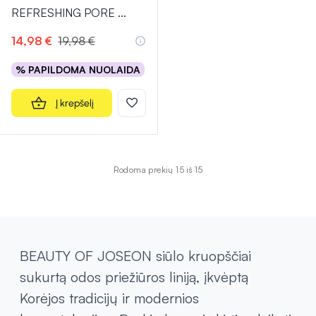
REFRESHING PORE
...
14,98 €
19,98 €
% PAPILDOMA NUOLAIDA
Į krepšelį
Rodoma prekių 15 iš 15
BEAUTY OF JOSEON siūlo kruopščiai
sukurtą odos priežiūros liniją, įkvėptą
Korėjos tradicijų ir modernios