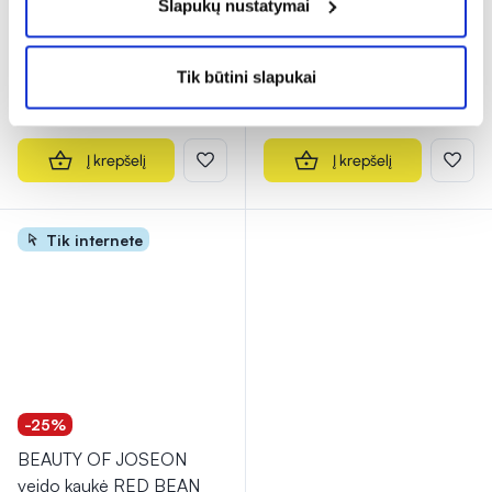
Slapukų nustatymai
(1)
Įvertinimas 5.0 iš 5
14,98 €
19,98 €
15,73 €
20,98 €
Tik būtini slapukai
% PAPILDOMA NUOLAIDA
% PAPILDOMA NUOLAIDA
Į krepšelį
Į krepšelį
Tik internete
-25%
BEAUTY OF JOSEON
veido kaukė RED BEAN