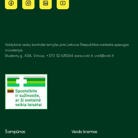
Valstybinė vaistų kontrolės tarnyba prie Lietuvos Respublikos sveikatos apsaugos
ministerijos
Studentų g. 45A, Vilnius, +370 52 639264 www.vvkt.lt, vvkt@vvkt.lt
Šampūnas
Veido kremas