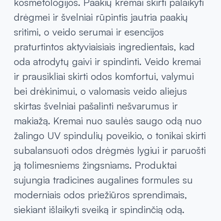
kosmetologijos. Paakių kremai skirti palaikyti
drėgmei ir švelniai rūpintis jautria paakių
sritimi, o veido serumai ir esencijos
praturtintos aktyviaisiais ingredientais, kad
oda atrodytų gaivi ir spindinti. Veido kremai
ir prausikliai skirti odos komfortui, valymui
bei drėkinimui, o valomasis veido aliejus
skirtas švelniai pašalinti nešvarumus ir
makiažą. Kremai nuo saulės saugo odą nuo
žalingo UV spindulių poveikio, o tonikai skirti
subalansuoti odos drėgmės lygiui ir paruošti
ją tolimesniems žingsniams. Produktai
sujungia tradicines augalines formules su
moderniais odos priežiūros sprendimais,
siekiant išlaikyti sveiką ir spindinčią odą.