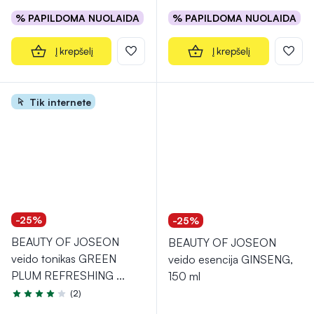
% PAPILDOMA NUOLAIDA
% PAPILDOMA NUOLAIDA
Į krepšelį
Į krepšelį
Tik internete
-25%
-25%
BEAUTY OF JOSEON
BEAUTY OF JOSEON
veido tonikas GREEN
veido esencija GINSENG,
PLUM REFRESHING
...
150 ml
(2)
Įvertinimas 4.0 iš 5