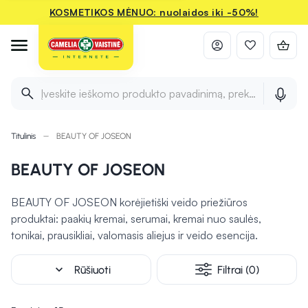
KOSMETIKOS MĖNUO: nuolaidos iki -50%!
Įveskite ieškomo produkto pavadinimą, prekės ženklą ir 
Titulinis
BEAUTY OF JOSEON
BEAUTY OF JOSEON
BEAUTY OF JOSEON korėjietiški veido priežiūros
produktai: paakių kremai, serumai, kremai nuo saulės,
tonikai, prausikliai, valomasis aliejus ir veido esencija.
expand_more
Rūšiuoti
Filtrai (0)