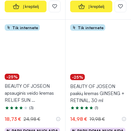
Į krepšelį
Į krepšelį
Tik internete
Tik internete
-25%
-25%
BEAUTY OF JOSEON
BEAUTY OF JOSEON
apsauginis veido kremas
paakių kremas GINSENG +
RELIEF SUN
...
RETINAL, 30 ml
(3)
(1)
Įvertinimas 4.0 iš 5
Įvertinimas 5.0 iš 5
18,73 €
24,98 €
14,98 €
19,98 €
% PAPILDOMA NUOLAIDA
% PAPILDOMA NUOLAIDA