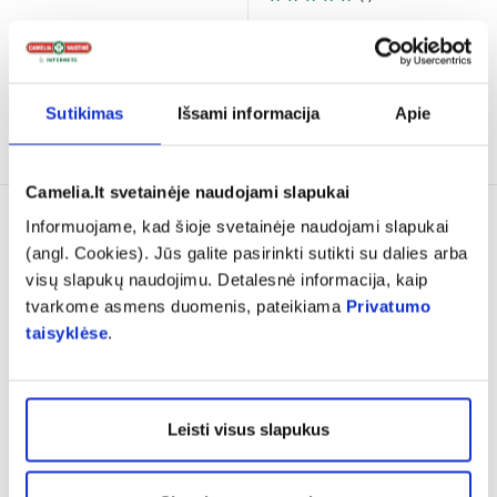
Įvertinimas 5.0 iš 5
17,99 €
23,99 €
14,98 €
19,98 €
% PAPILDOMA NUOLAIDA
% PAPILDOMA NUOLAIDA
Sutikimas
Išsami informacija
Apie
Į krepšelį
Į krepšelį
Camelia.lt svetainėje naudojami slapukai
Tik internete
Tik internete
Informuojame, kad šioje svetainėje naudojami slapukai
(angl. Cookies). Jūs galite pasirinkti sutikti su dalies arba
visų slapukų naudojimu. Detalesnė informacija, kaip
tvarkome asmens duomenis, pateikiama
Privatumo
taisyklėse
.
-25%
-25%
Leisti visus slapukus
BEAUTY OF JOSEON
BEAUTY OF JOSEON
veido serumas GLOW
apsauginis veido pieštukas
SERUM PROPOLIS +
...
MATE SUN STICK
...