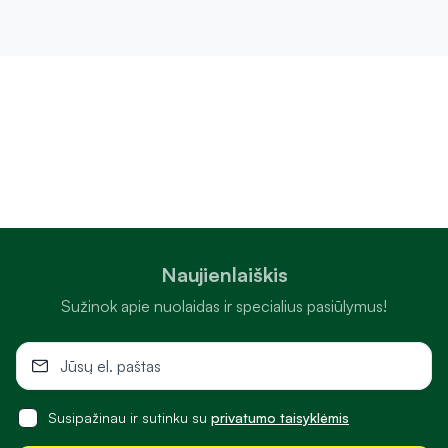
Naujienlaiškis
Sužinok apie nuolaidas ir specialius pasiūlymus!
Susipažinau ir sutinku su
privatumo taisyklėmis