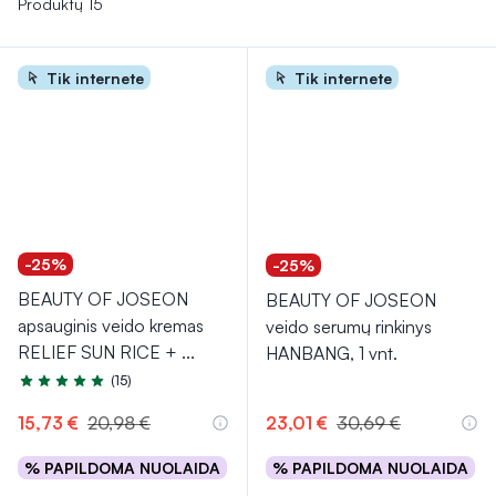
Produktų 15
Tik internete
Tik internete
-25%
-25%
BEAUTY OF JOSEON
BEAUTY OF JOSEON
apsauginis veido kremas
veido serumų rinkinys
RELIEF SUN RICE +
...
HANBANG, 1 vnt.
(15)
Įvertinimas 5.0 iš 5
15,73 €
20,98 €
23,01 €
30,69 €
% PAPILDOMA NUOLAIDA
% PAPILDOMA NUOLAIDA