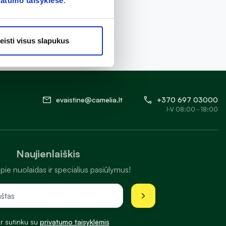
vatumo taisyklėse
.
eisti visus slapukus
evaistine@camelia.lt
+370 697 03000
I-V 08:00 - 18:00
Naujienlaiškis
pie nuolaidas ir specialius pasiūlymus!
ir sutinku su
privatumo taisyklėmis