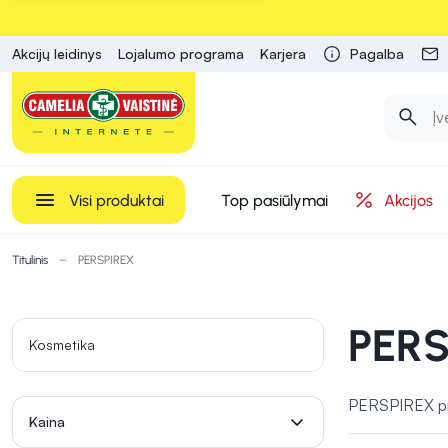
Akcijų leidinys
Lojalumo programa
Karjera
Pagalba
Visi produktai
Top pasiūlymai
Akcijos
Titulinis
PERSPIREX
PERS
Kosmetika
PERSPIREX prek
Kaina