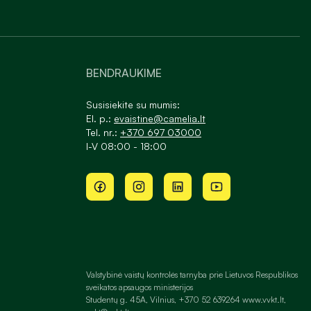
BENDRAUKIME
Susisiekite su mumis:
El. p.:
evaistine@camelia.lt
Tel. nr.:
+370 697 03000
I-V 08:00 - 18:00
Valstybinė vaistų kontrolės tarnyba prie Lietuvos Respublikos
sveikatos apsaugos ministerijos
Studentų g. 45A, Vilnius, +370 52 639264 www.vvkt.lt,