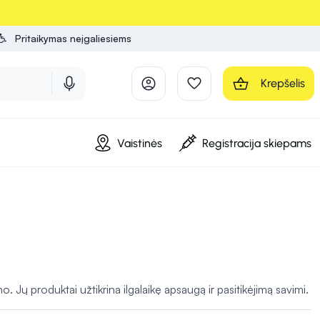
Pritaikymas neįgaliesiems
Krepšelis
Vaistinės
Registracija skiepams
ų produktai užtikrina ilgalaikę apsaugą ir pasitikėjimą savimi.