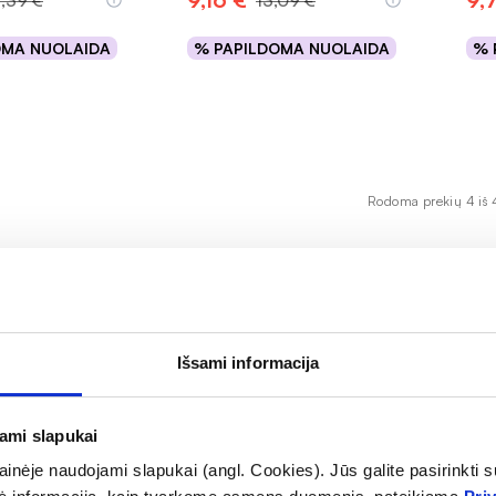
3,39 €
13,09 €
OMA NUOLAIDA
% PAPILDOMA NUOLAIDA
% 
epšelį
Į krepšelį
Rodoma prekių 4 iš 
 priemonių nuo gausaus prakaitavimo gamyboje. Jų produ
Išsami informacija
 veiksmingi, tad tinka net ir jautriai odai. Šis prekės že
pasirinkimas žmonėms, kuriems svarbi ilgalaikė ir patikima
jami slapukai
inėje naudojami slapukai (angl. Cookies). Jūs galite pasirinkti su