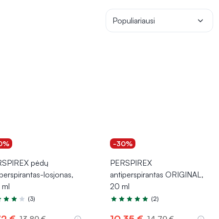
Populiariausi
0%
-30%
SPIREX pėdų
PERSPIREX
iperspirantas-losjonas,
antiperspirantas ORIGINAL,
 ml
20 ml
(3)
(2)
tinimas 3.7 iš 5
Įvertinimas 4.5 iš 5
72 €
10,35 €