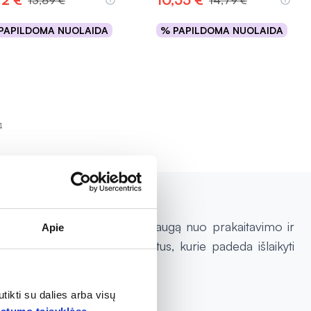
13,89 €
14,79 €
PAPILDOMA NUOLAIDA
% PAPILDOMA NUOLAIDA
Į krepšelį
Į krepšelį
4
ktai užtikrina ilgalaikę apsaugą nuo prakaitavimo ir
Apie
nklas siūlo įvairius produktus, kurie padeda išlaikyti
 apsauga.
tikti su dalies arba visų