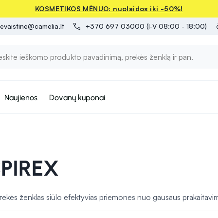
KOSMETIKOS MĖNUO: nuolaidos iki -50%!
evaistine@camelia.lt
+370 697 03000 (I-V 08:00 - 18:00)
Naujienos
Dovanų kuponai
PIREX
ės ženklas siūlo efektyvias priemones nuo gausaus prakaitavimo. J