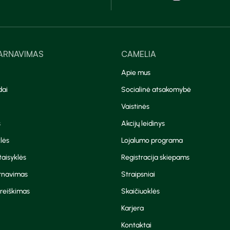
TARNAVIMAS
CAMELIA
Apie mus
dai
Socialinė atsakomybė
Vaistinės
s
Akcijų leidinys
lės
Lojalumo programa
aisyklės
Registracija skiepams
arnavimas
Straipsniai
reiškimas
Skaičiuoklės
Karjera
Kontaktai