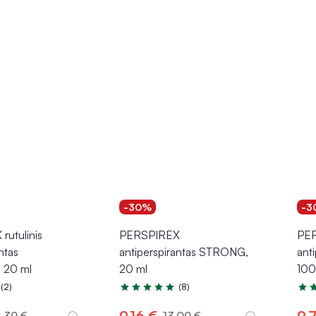
-30%
-3
utulinis
PERSPIREX
PER
ntas
antiperspirantas STRONG,
ant
20 ml
20 ml
100
(2)
(8)
.0 iš 5
Įvertinimas 4.9 iš 5
Įver
9,16 €
9,