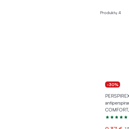
Produktų 4
-30%
PERSPIREX r
antiperspira
COMFORT, 
Įvertinimas 5
9,37 €