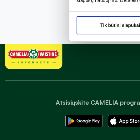
slapukų naudojimu. Detalesn
Tik būtini slapukai
Atsisiųskite CAMELIA progr