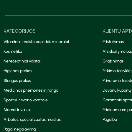
KATEGORIJOS
KLIENTŲ AP
Vitaminai, maisto papildai, mineralai
Pristatymas
Kosmetika
Atsiskaitymo bū
Nereceptiniai vaistai
Grąžinimas
Higienos prekės
Pirkimo taisyklė
Slaugos prekės
Privatumo taisyk
Medicinos priemonės ir įranga
Dovanų kuponų t
Sportui ir svorio kontrolei
Garantinis apt
Mamai ir vaikui
Prieinamumo pa
Arbatos, specializuotas maistas
Pagalba
Pagal negalavimą