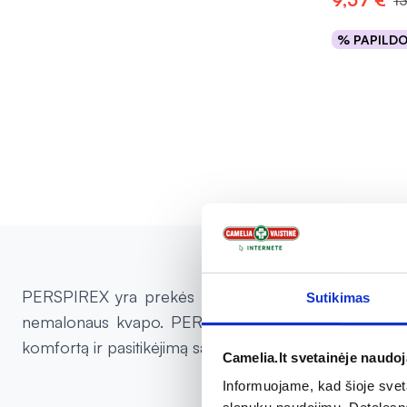
1
% PAPILD
Į kr
PERSPIREX yra prekės ženklas, besispecializuojantis
Sutikimas
nemalonaus kvapo. PERSPIREX antiperspirantai yra itin
komfortą ir pasitikėjimą savimi visą dieną. Tai puikus 
Camelia.lt svetainėje naudo
Informuojame, kad šioje sveta