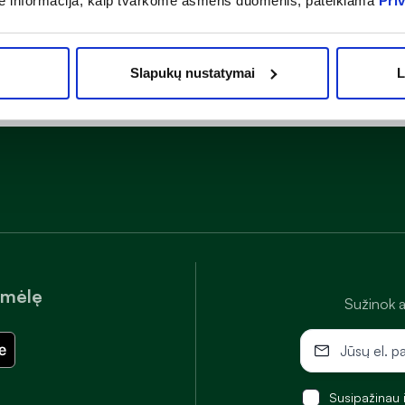
ė informacija, kaip tvarkome asmens duomenis, pateikiama
Pri
Slapukų nustatymai
L
amėlę
Sužinok a
Susipažinau 