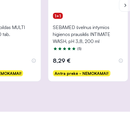
1+1
pildas MULTI
SEBAMED švelnus intymios
 tab.
higienos prausiklis INTIMATE
WASH, pH 3,8, 200 ml
(5)
 5
Įvertinimas 4.8 iš 5
8,29 €
NEMOKAMAI!
Antra prekė - NEMOKAMAI!
šelį
Į krepšelį
INFORMACIJA