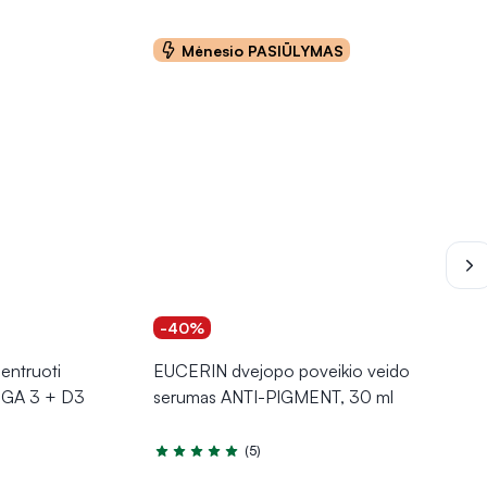
Mėnesio PASIŪLYMAS
-40%
entruoti
EUCERIN dvejopo poveikio veido
EGA 3 + D3
serumas ANTI-PIGMENT, 30 ml
(5)
Įvertinimas 5.0 iš 5