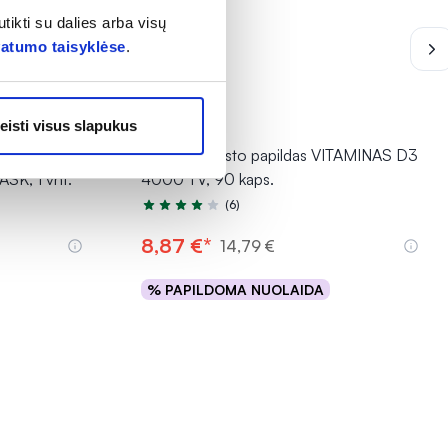
tikti su dalies arba visų
vatumo taisyklėse
.
-40% *
eisti visus slapukus
aukė BIO
ECOSH maisto papildas VITAMINAS D3
K, 1 vnt.
4000 TV, 90 kaps.
(6)
Įvertinimas 4.3 iš 5
8,87 €*
14,79 €
% PAPILDOMA NUOLAIDA
Į krepšelį