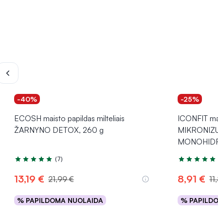
-40%
-25%
ECOSH maisto papildas milteliais
ICONFIT mai
ŽARNYNO DETOX, 260 g
MIKRONIZ
MONOHIDRA
(7)
Įvertinimas 4.7 iš 5
Įvertinimas 5
13,19 €
8,91 €
21,99 €
11
% PAPILDOMA NUOLAIDA
% PAPILD
Į krepšelį