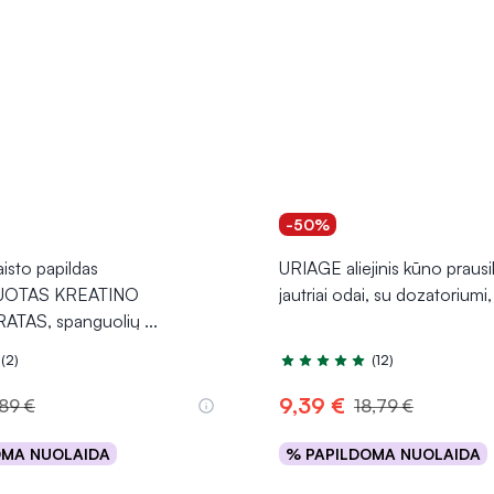
-50%
sto papildas
URIAGE aliejinis kūno prausik
UOTAS KREATINO
jautriai odai, su dozatorium
TAS, spanguolių
...
(2)
(12)
.0 iš 5
Įvertinimas 4.9 iš 5
9,39 €
,89 €
18,79 €
OMA NUOLAIDA
% PAPILDOMA NUOLAIDA
Į krepšelį
Į krepšelį