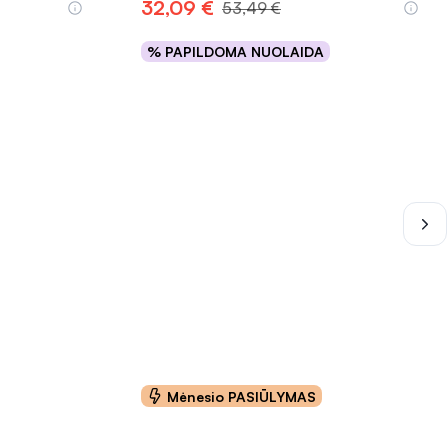
32,09 €
53,49 €
% PAPILDOMA NUOLAIDA
Į krepšelį
INFORMACIJA
Mėnesio PASIŪLYMAS