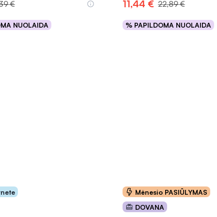
11,44 €
,39 €
22,89 €
OMA NUOLAIDA
% PAPILDOMA NUOLAIDA
Į krepšelį
Į krepšelį
INFORMACIJA
rnete
Mėnesio PASIŪLYMAS
DOVANA