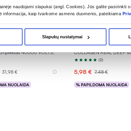
inėje naudojami slapukai (angl. Cookies). Jūs galite pasirinkti su
ė informacija, kaip tvarkome asmens duomenis, pateikiama
Pri
-20%
Slapukų nustatymai
L
RALS maisto papildas
BIODANCE lakštinė veido k
ų kompleksas 40000 VOLTS,
COLLAGEN REAL DEEP MAS
(2)
Įvertinimas 5.0 iš 5
5,98 €
31,98 €
7,48 €
OMA NUOLAIDA
% PAPILDOMA NUOLAIDA
Į krepšelį
Į krepšelį