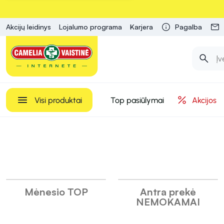
Akcijų leidinys
Lojalumo programa
Karjera
Pagalba
Visi produktai
Top pasiūlymai
Akcijos
INFORMACIJA
Camelia
Mėnesio TOP
Antra prekė
NEMOKAMAI