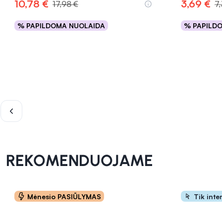
10,78 €
3,69 €
17,98 €
7
% PAPILDOMA NUOLAIDA
% PAPILD
Į krepšelį
INFORMACIJA
INFORMACIJA
REKOMENDUOJAME
Mėnesio PASIŪLYMAS
Tik inte