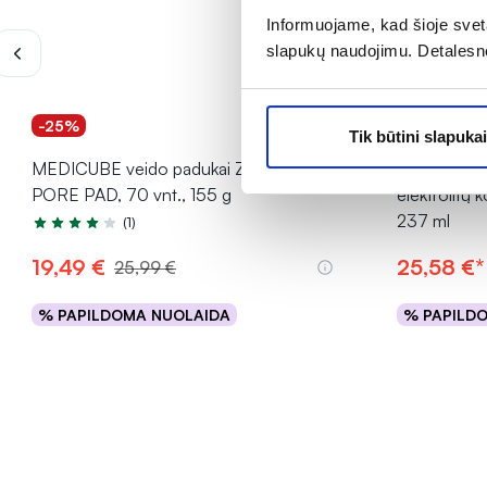
Informuojame, kad šioje sveta
slapukų naudojimu. Detalesn
-25%
-20% *
Tik būtini slapukai
MEDICUBE veido padukai ZERO
TRACE MINE
PORE PAD, 70 vnt., 155 g
elektrolit
237 ml
(1)
Įvertinimas 4.0 iš 5
19,49 €
25,58 €*
25,99 €
% PAPILDOMA NUOLAIDA
% PAPILD
Į krepšelį
INFORMACIJA