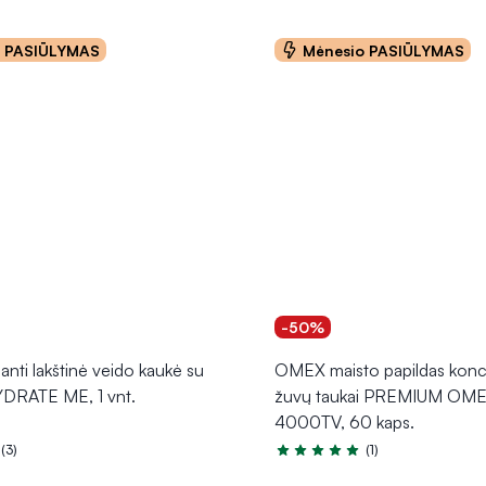
o PASIŪLYMAS
Mėnesio PASIŪLYMAS
-50%
anti lakštinė veido kaukė su
OMEX maisto papildas konc
YDRATE ME, 1 vnt.
žuvų taukai PREMIUM OM
4000TV, 60 kaps.
(3)
(1)
.0 iš 5
Įvertinimas 5.0 iš 5