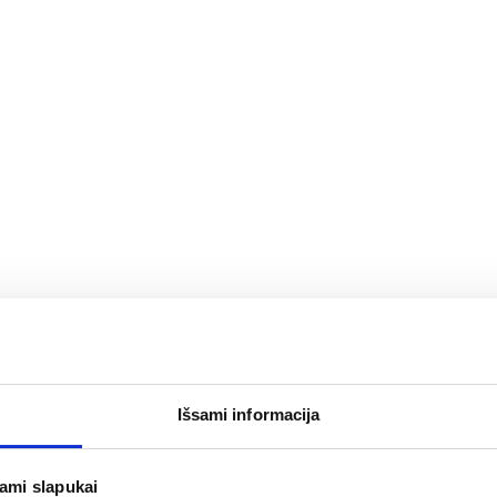
rnete
Tik internete
Išsami informacija
jami slapukai