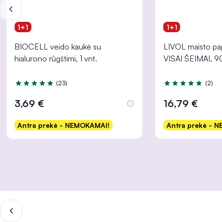
1+1
1+1
BIOCELL veido kaukė su
LIVOL maisto pa
hialurono rūgštimi, 1 vnt.
VISAI ŠEIMAI, 90
(23)
(2)
Įvertinimas 5.0 iš 5
Įvertinimas 5.0 iš
3,69 €
16,79 €
Antra prekė - NEMOKAMAI!
Antra prekė - 
Į krepšelį
Į krep
INFORMACIJA
INFORMACIJA