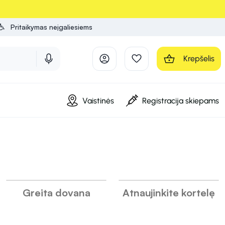
Pritaikymas neįgaliesiems
Krepšelis
Vaistinės
Registracija skiepams
INFORMACIJA
INFORMACIJA
INFORMACIJA
Greita dovana
Atnaujinkite kortelę