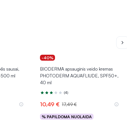
-40%
lis sausai,
BIODERMA apsauginis veido kremas
i, 500 ml
PHOTODERM AQUAFLIUDE, SPF50+,
40 ml
(4)
Įvertinimas 3.3 iš 5
10,49 €
17,49 €
% PAPILDOMA NUOLAIDA
Į krepšelį