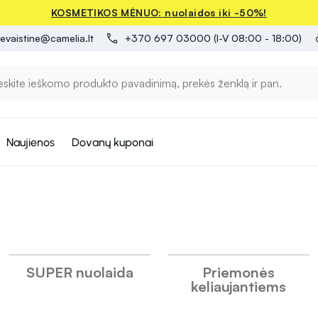
KOSMETIKOS MĖNUO: nuolaidos iki -50%!
evaistine@camelia.lt
+370 697 03000 (I-V 08:00 - 18:00)
Naujienos
Dovanų kuponai
SUPER nuolaida
Priemonės
keliaujantiems