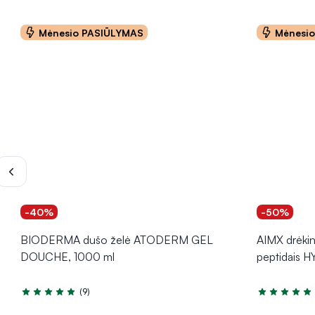
Mėnesio PASIŪLYMAS
Mėnesi
-40%
-50%
BIODERMA dušo želė ATODERM GEL
AIMX drėkin
DOUCHE, 1000 ml
peptidais H
(9)
Įvertinimas 4.8 iš 5
Įvertinimas 5