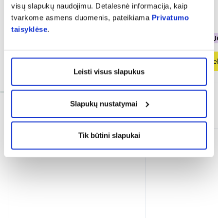
visų slapukų naudojimu. Detalesnė informacija, kaip
tvarkome asmens duomenis, pateikiama
Privatumo
12,68 €
16,91 €
18,96 €
23,71 €
taisyklėse
.
% PAPILDOMA NUOLAIDA
% PAPILDOMA NU
Į krepšelį
Į krepšel
Leisti visus slapukus
Slapukų nustatymai
INFORMACIJA
Tik būtini slapukai