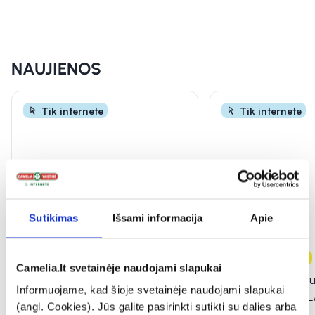
INFORMACIJA
NAUJIENOS
Tik internete
Tik internete
Sutikimas
Išsami informacija
Apie
-25%
Naujiena
-20%
Naujiena
Camelia.lt svetainėje naudojami slapukai
CENTELLIAN 24 apsauginis
PURITO veido ser
Informuojame, kad šioje svetainėje naudojami slapukai
veido kremas nuo saulės
ACID 10 KOJIC T
(angl. Cookies). Jūs galite pasirinkti sutikti su dalies arba
MADECA DERMA SHIELD,
...
SERUM, 30 ml