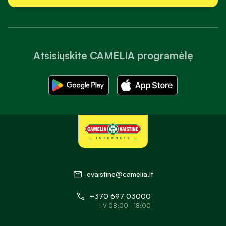
užsisakyti bet kuriuo paros metu. Patogi prekių paieška,
aiškiai suskirstytos kategorijos ir išsamūs produktų aprašymai
padeda greitai rasti tai, ko reikia kasdienei sveikatos
priežiūrai. Be to, internetinėje vaistinėje galite patogiai
Atsisiųskite CAMELIA programėlę
peržiūrėti produktų sudėtį, vartojimo rekomendacijas ir kitą
svarbią informaciją, kuri padeda lengviau išsirinkti jūsų
poreikius atitinkančias prekes.
Kilus klausimams dėl prekių įsigijimo ar užsakymų, galite
kreiptis į klientų aptarnavimo ir farmacijos specialistų
komandą. Konsultacijos telefonu, el. paštu ir tiesioginio
pokalbio (live chat) kanalu teikiamos darbo dienomis nuo
8:00 iki 18:00 val., todėl reikiamą informaciją ir pagalbą
galite gauti greitai bei patogiai neišeidami iš namų.
evaistine@camelia.lt
Receptiniai vaistai internetu
+370 697 03000
„Camelia“ vaistinėje internetu galite įsigyti gydytojo paskirtus
I-V 08:00 - 18:00
receptinius vaistus bei kompensuojamąsias medicinos