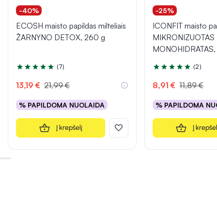
-40%
-25%
ECOSH maisto papildas milteliais
ICONFIT maisto pa
ŽARNYNO DETOX, 260 g
MIKRONIZUOTAS
MONOHIDRATAS, s
(7)
(2)
Įvertinimas 4.7 iš 5
Įvertinimas 5.0 iš 5
13,19 €
21,99 €
8,91 €
11,89 €
% PAPILDOMA NUOLAIDA
% PAPILDOMA NU
Į krepšelį
Į krepšel
INFORMACIJA
INFORMACIJA