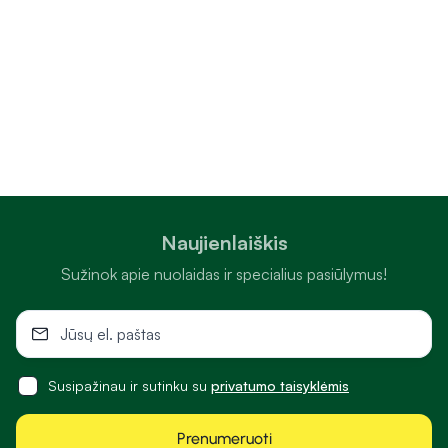
higienos prekių asortimentą.
Kodėl verta rinktis „Camelia“ internetinę vaistinę?
Camelia.lt internetinėje vaistinėje rasite platų sveikatos ir
grožio prekių pasirinkimą įvairiems poreikiams. Patogiai
vienoje vietoje galite rasti vitaminų, maisto papildų, veido,
kūno ir plaukų kosmetikos, dekoratyvinės kosmetikos ir
parfumerijos, nereceptinių vaistų, medicinos priemonių ir
technikos, higienos prekių, prekių mamai ir vaikui bei kitų
Naujienlaiškis
kasdien reikalingų priemonių. „Camelia“ internetu nuolat
siūlo įvairias akcijas ir specialius pasiūlymus, todėl sveikatos
Sužinok apie nuolaidas ir specialius pasiūlymus!
bei grožio prekėmis galima pasirūpinti itin palankiomis
kainomis, o platus ir dažnai atnaujinamas asortimentas
leidžia lengvai rasti tiek kasdien naudojamus, tiek
specializuotus produktus.
Susipažinau ir sutinku su
privatumo taisyklėmis
Patogus apsipirkimas internetu
Prenumeruoti
Camelia.lt suteikia galimybę reikalingas prekes internetu