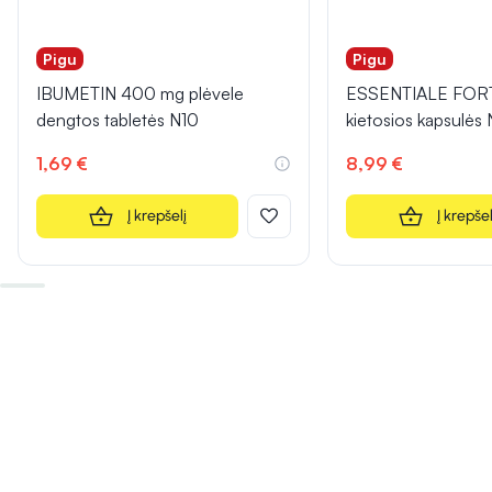
Pigu
Pigu
IBUMETIN 400 mg plėvele
ESSENTIALE FOR
dengtos tabletės N10
kietosios kapsulės
1,69 €
8,99 €
Į krepšelį
Į krepšel
INFORMACIJA
INFORMACIJA