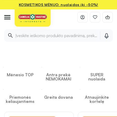
KOSMETIKOS MĖNUO: nuolaidos iki -50%!
Įveskite ieškomo produkto pavadinimą, prekės ženklą ir 
INFORMACIJA
INFORMACIJA
INFORMACIJA
Camelia
Mėnesio TOP
Antra prekė
SUPER
NEMOKAMAI
nuolaida
Priemonės
Greita dovana
Atnaujinkite
keliaujantiems
kortelę