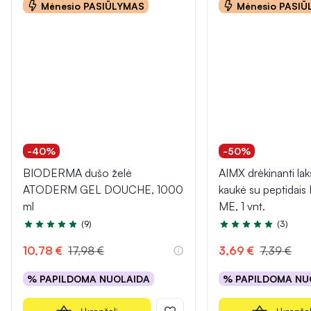
Mėnesio PASIŪLYMAS
Mėnesio PASI
-40%
-50%
BIODERMA dušo želė
AIMX drėkinanti lak
ATODERM GEL DOUCHE, 1000
kaukė su peptidai
ml
ME, 1 vnt.
(9)
(3)
Įvertinimas 4.8 iš 5
Įvertinimas 5.0 iš 5
10,78 €
17,98 €
3,69 €
7,39 €
% PAPILDOMA NUOLAIDA
% PAPILDOMA NU