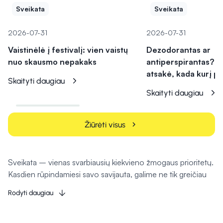
Sveikata
Sveikata
2026-07-31
2026-07-31
Vaistinėlė į festivalį: vien vaistų
Dezodorantas ar
nuo skausmo nepakaks
antiperspirantas? V
atsakė, kada kurį pa
Skaityti daugiau
Skaityti daugiau
Žiūrėti visus
chevron_right
Sveikata – vienas svarbiausių kiekvieno žmogaus prioritetų.
Kasdien rūpindamiesi savo savijauta, galime ne tik greičiau
įveikti įvairius negalavimus, bet ir užkirsti kelią jų atsiradimui
Rodyti daugiau
ateityje. Tam svarbų vaidmenį atlieka kokybiški vaistai, maisto
papildai, kosmetika bei medicinos priemonės. Būtent todėl
„Camelia“ internetinė vaistinė siūlo platų sveikatos, grožio ir