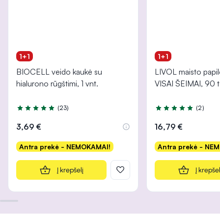
1+1
1+1
BIOCELL veido kaukė su
LIVOL maisto papi
hialurono rūgštimi, 1 vnt.
VISAI ŠEIMAI, 90 t
(23)
(2)
Įvertinimas 5.0 iš 5
Įvertinimas 5.0 iš 5
3,69 €
16,79 €
Antra prekė - NEMOKAMAI!
Antra prekė - NE
Į krepšelį
Į krepšel
INFORMACIJA
INFORMACIJA