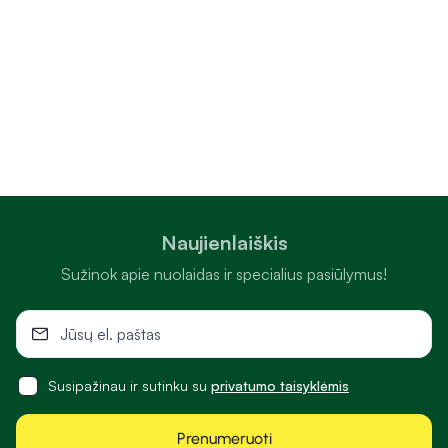
higienos prekių asortimentą.
Kodėl verta rinktis „Camelia“ internetinę vaistinę?
Camelia.lt internetinėje vaistinėje rasite platų sveikatos ir
grožio prekių pasirinkimą įvairiems poreikiams. Patogiai
vienoje vietoje galite rasti vitaminų, maisto papildų, veido,
kūno ir plaukų kosmetikos, dekoratyvinės kosmetikos ir
parfumerijos, nereceptinių vaistų, medicinos priemonių ir
technikos, higienos prekių, prekių mamai ir vaikui bei kitų
Naujienlaiškis
kasdien reikalingų priemonių. „Camelia“ internetu nuolat
siūlo įvairias akcijas ir specialius pasiūlymus, todėl sveikatos
Sužinok apie nuolaidas ir specialius pasiūlymus!
bei grožio prekėmis galima pasirūpinti itin palankiomis
kainomis, o platus ir dažnai atnaujinamas asortimentas
leidžia lengvai rasti tiek kasdien naudojamus, tiek
specializuotus produktus.
Susipažinau ir sutinku su
privatumo taisyklėmis
Patogus apsipirkimas internetu
Prenumeruoti
Camelia.lt suteikia galimybę reikalingas prekes internetu