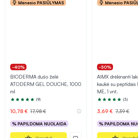
Mėnesio PASIŪLYMAS
Mėnesio PASI
-40%
-50%
BIODERMA dušo želė
AIMX drėkinanti lak
ATODERM GEL DOUCHE, 1000
kaukė su peptidai
ml
ME, 1 vnt.
(9)
(3)
Įvertinimas 4.8 iš 5
Įvertinimas 5.0 iš 5
10,78 €
17,98 €
3,69 €
7,39 €
% PAPILDOMA NUOLAIDA
% PAPILDOMA NU