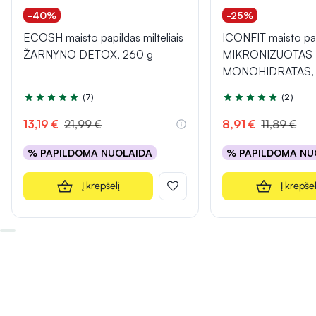
-40%
-25%
ECOSH maisto papildas milteliais
ICONFIT maisto pa
ŽARNYNO DETOX, 260 g
MIKRONIZUOTAS
MONOHIDRATAS, s
(7)
(2)
Įvertinimas 4.7 iš 5
Įvertinimas 5.0 iš 5
13,19 €
21,99 €
8,91 €
11,89 €
% PAPILDOMA NUOLAIDA
% PAPILDOMA NU
Į krepšelį
Į krepšel
INFORMACIJA
INFORMACIJA