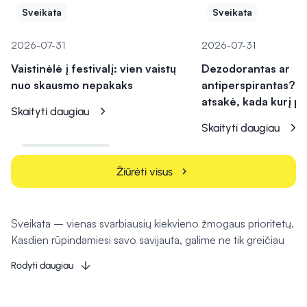
Sveikata
Sveikata
2026-07-31
2026-07-31
Vaistinėlė į festivalį: vien vaistų
Dezodorantas ar
nuo skausmo nepakaks
antiperspirantas? V
atsakė, kada kurį pa
Skaityti daugiau
Skaityti daugiau
Žiūrėti visus
chevron_right
Sveikata – vienas svarbiausių kiekvieno žmogaus prioritetų.
Kasdien rūpindamiesi savo savijauta, galime ne tik greičiau
įveikti įvairius negalavimus, bet ir užkirsti kelią jų atsiradimui
Rodyti daugiau
ateityje. Tam svarbų vaidmenį atlieka kokybiški vaistai, maisto
papildai, kosmetika bei medicinos priemonės. Būtent todėl
„Camelia“ internetinė vaistinė siūlo platų sveikatos, grožio ir