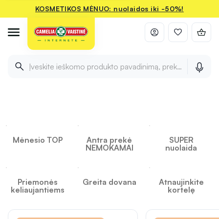
KOSMETIKOS MĖNUO: nuolaidos iki -50%!
Įveskite ieškomo produkto pavadinimą, prekės ženklą ir 
INFORMACIJA
INFORMACIJA
INFORMACIJA
Camelia
Mėnesio TOP
Antra prekė
SUPER
NEMOKAMAI
nuolaida
Priemonės
Greita dovana
Atnaujinkite
keliaujantiems
kortelę