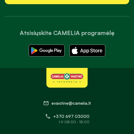
užsisakyti bet kuriuo paros metu. Patogi prekių paieška,
aiškiai suskirstytos kategorijos ir išsamūs produktų aprašymai
padeda greitai rasti tai, ko reikia kasdienei sveikatos
priežiūrai. Be to, internetinėje vaistinėje galite patogiai
Atsisiųskite CAMELIA programėlę
peržiūrėti produktų sudėtį, vartojimo rekomendacijas ir kitą
svarbią informaciją, kuri padeda lengviau išsirinkti jūsų
poreikius atitinkančias prekes.
Kilus klausimams dėl prekių įsigijimo ar užsakymų, galite
kreiptis į klientų aptarnavimo ir farmacijos specialistų
komandą. Konsultacijos telefonu, el. paštu ir tiesioginio
pokalbio (live chat) kanalu teikiamos darbo dienomis nuo
8:00 iki 18:00 val., todėl reikiamą informaciją ir pagalbą
galite gauti greitai bei patogiai neišeidami iš namų.
evaistine@camelia.lt
Receptiniai vaistai internetu
+370 697 03000
„Camelia“ vaistinėje internetu galite įsigyti gydytojo paskirtus
I-V 08:00 - 18:00
receptinius vaistus bei kompensuojamąsias medicinos