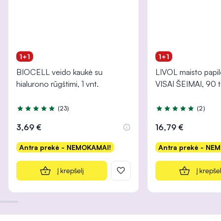
1+1
1+1
BIOCELL veido kaukė su
LIVOL maisto papi
hialurono rūgštimi, 1 vnt.
VISAI ŠEIMAI, 90 t
(23)
(2)
Įvertinimas 5.0 iš 5
Įvertinimas 5.0 iš 5
3,69 €
16,79 €
Antra prekė - NEMOKAMAI!
Antra prekė - NE
Į krepšelį
Į krepšel
INFORMACIJA
INFORMACIJA