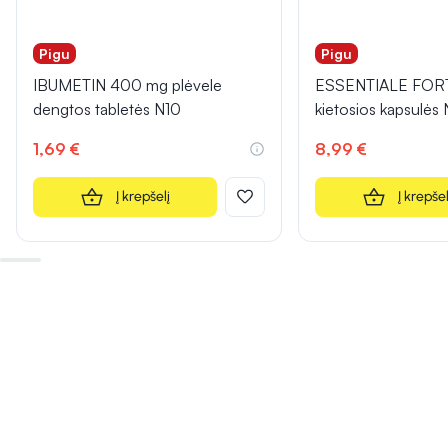
Pigu
Pigu
IBUMETIN 400 mg plėvele
ESSENTIALE FOR
dengtos tabletės N10
kietosios kapsulės
1,69 €
8,99 €
Į krepšelį
Į krepšel
INFORMACIJA
INFORMACIJA