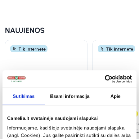
INFORMACIJA
NAUJIENOS
Tik internete
Tik internete
Sutikimas
Išsami informacija
Apie
-25%
Naujiena
-20%
Naujiena
Camelia.lt svetainėje naudojami slapukai
CENTELLIAN 24 apsauginis
PURITO veido ser
Informuojame, kad šioje svetainėje naudojami slapukai
veido kremas nuo saulės
ACID 10 KOJIC T
(angl. Cookies). Jūs galite pasirinkti sutikti su dalies arba
MADECA DERMA SHIELD,
...
SERUM, 30 ml