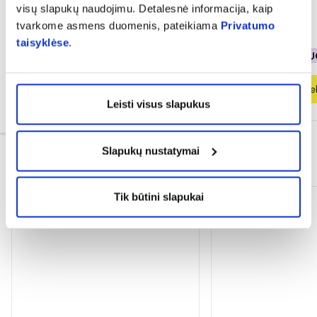
visų slapukų naudojimu. Detalesnė informacija, kaip
tvarkome asmens duomenis, pateikiama
Privatumo
12,68 €
16,91 €
18,96 €
23,71 €
taisyklėse
.
% PAPILDOMA NUOLAIDA
% PAPILDOMA NU
Į krepšelį
Į krepšel
Leisti visus slapukus
Slapukų nustatymai
INFORMACIJA
Tik būtini slapukai