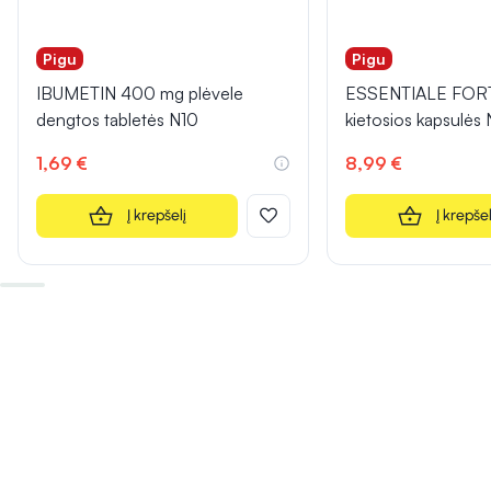
Pigu
Pigu
IBUMETIN 400 mg plėvele
ESSENTIALE FOR
dengtos tabletės N10
kietosios kapsulės
1,69 €
8,99 €
Į krepšelį
Į krepšel
INFORMACIJA
INFORMACIJA