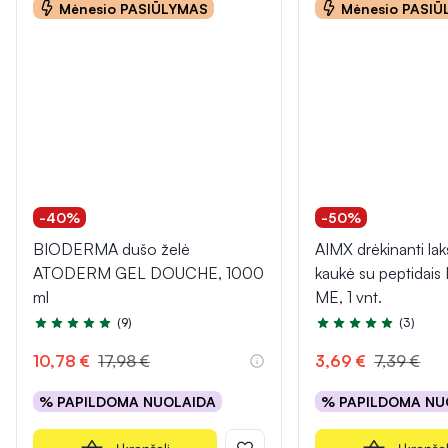
Mėnesio PASIŪLYMAS
Mėnesio PASI
-40%
-50%
BIODERMA dušo želė
AIMX drėkinanti lak
ATODERM GEL DOUCHE, 1000
kaukė su peptidai
ml
ME, 1 vnt.
(9)
(3)
Įvertinimas 4.8 iš 5
Įvertinimas 5.0 iš 5
10,78 €
17,98 €
3,69 €
7,39 €
% PAPILDOMA NUOLAIDA
% PAPILDOMA NU