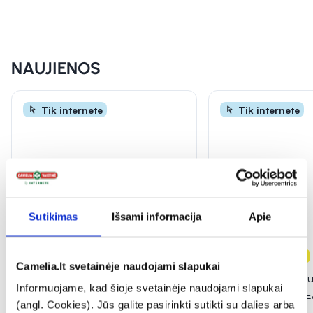
INFORMACIJA
NAUJIENOS
Tik internete
Tik internete
Sutikimas
Išsami informacija
Apie
-25%
Naujiena
-20%
Naujiena
Camelia.lt svetainėje naudojami slapukai
CENTELLIAN 24 apsauginis
PURITO veido ser
Informuojame, kad šioje svetainėje naudojami slapukai
veido kremas nuo saulės
ACID 10 KOJIC T
(angl. Cookies). Jūs galite pasirinkti sutikti su dalies arba
MADECA DERMA SHIELD,
...
SERUM, 30 ml