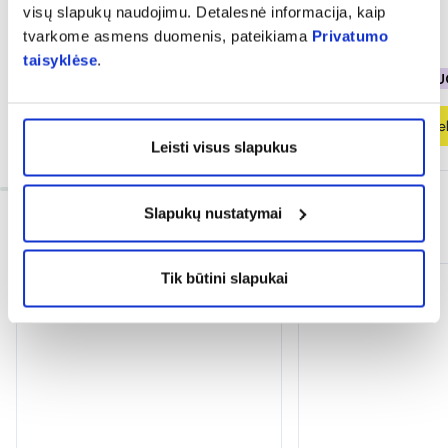
visų slapukų naudojimu. Detalesnė informacija, kaip
tvarkome asmens duomenis, pateikiama
Privatumo
12,68 €
16,91 €
18,96 €
23,71 €
taisyklėse
.
% PAPILDOMA NUOLAIDA
% PAPILDOMA NU
Į krepšelį
Į krepšel
Leisti visus slapukus
Slapukų nustatymai
INFORMACIJA
Tik būtini slapukai