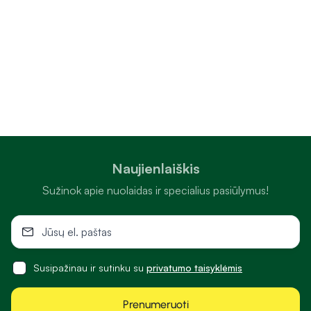
higienos prekių asortimentą.
Kodėl verta rinktis „Camelia“ internetinę vaistinę?
Camelia.lt internetinėje vaistinėje rasite platų sveikatos ir
grožio prekių pasirinkimą įvairiems poreikiams. Patogiai
vienoje vietoje galite rasti vitaminų, maisto papildų, veido,
kūno ir plaukų kosmetikos, dekoratyvinės kosmetikos ir
parfumerijos, nereceptinių vaistų, medicinos priemonių ir
technikos, higienos prekių, prekių mamai ir vaikui bei kitų
Naujienlaiškis
kasdien reikalingų priemonių. „Camelia“ internetu nuolat
siūlo įvairias akcijas ir specialius pasiūlymus, todėl sveikatos
Sužinok apie nuolaidas ir specialius pasiūlymus!
bei grožio prekėmis galima pasirūpinti itin palankiomis
kainomis, o platus ir dažnai atnaujinamas asortimentas
leidžia lengvai rasti tiek kasdien naudojamus, tiek
specializuotus produktus.
Susipažinau ir sutinku su
privatumo taisyklėmis
Patogus apsipirkimas internetu
Prenumeruoti
Camelia.lt suteikia galimybę reikalingas prekes internetu