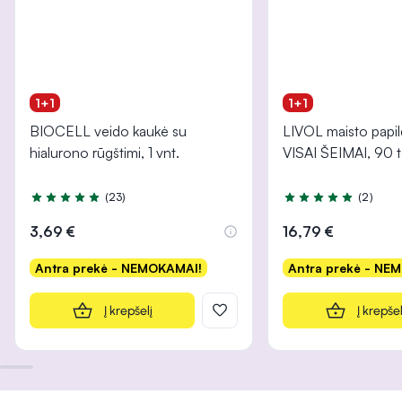
1+1
1+1
BIOCELL veido kaukė su
LIVOL maisto papi
hialurono rūgštimi, 1 vnt.
VISAI ŠEIMAI, 90 t
(23)
(2)
Įvertinimas 5.0 iš 5
Įvertinimas 5.0 iš 5
3,69 €
16,79 €
Antra prekė - NEMOKAMAI!
Antra prekė - NE
Į krepšelį
Į krepšel
INFORMACIJA
INFORMACIJA