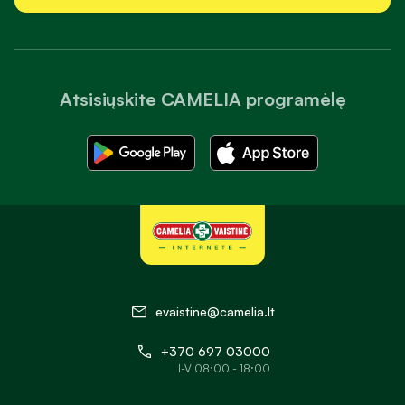
užsisakyti bet kuriuo paros metu. Patogi prekių paieška,
aiškiai suskirstytos kategorijos ir išsamūs produktų aprašymai
padeda greitai rasti tai, ko reikia kasdienei sveikatos
priežiūrai. Be to, internetinėje vaistinėje galite patogiai
Atsisiųskite CAMELIA programėlę
peržiūrėti produktų sudėtį, vartojimo rekomendacijas ir kitą
svarbią informaciją, kuri padeda lengviau išsirinkti jūsų
poreikius atitinkančias prekes.
Kilus klausimams dėl prekių įsigijimo ar užsakymų, galite
kreiptis į klientų aptarnavimo ir farmacijos specialistų
komandą. Konsultacijos telefonu, el. paštu ir tiesioginio
pokalbio (live chat) kanalu teikiamos darbo dienomis nuo
8:00 iki 18:00 val., todėl reikiamą informaciją ir pagalbą
galite gauti greitai bei patogiai neišeidami iš namų.
evaistine@camelia.lt
Receptiniai vaistai internetu
+370 697 03000
„Camelia“ vaistinėje internetu galite įsigyti gydytojo paskirtus
I-V 08:00 - 18:00
receptinius vaistus bei kompensuojamąsias medicinos