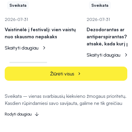
Sveikata
Sveikata
2026-07-31
2026-07-31
Vaistinėlė į festivalį: vien vaistų
Dezodorantas ar
nuo skausmo nepakaks
antiperspirantas? V
atsakė, kada kurį pa
Skaityti daugiau
Skaityti daugiau
Žiūrėti visus
chevron_right
Sveikata – vienas svarbiausių kiekvieno žmogaus prioritetų.
Kasdien rūpindamiesi savo savijauta, galime ne tik greičiau
įveikti įvairius negalavimus, bet ir užkirsti kelią jų atsiradimui
Rodyti daugiau
ateityje. Tam svarbų vaidmenį atlieka kokybiški vaistai, maisto
papildai, kosmetika bei medicinos priemonės. Būtent todėl
„Camelia“ internetinė vaistinė siūlo platų sveikatos, grožio ir