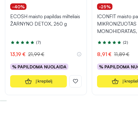
-40%
-25%
ECOSH maisto papildas milteliais
ICONFIT maisto pa
ŽARNYNO DETOX, 260 g
MIKRONIZUOTAS
MONOHIDRATAS, s
(7)
(2)
Įvertinimas 4.7 iš 5
Įvertinimas 5.0 iš 5
13,19 €
21,99 €
8,91 €
11,89 €
% PAPILDOMA NUOLAIDA
% PAPILDOMA NU
Į krepšelį
Į krepšel
INFORMACIJA
INFORMACIJA