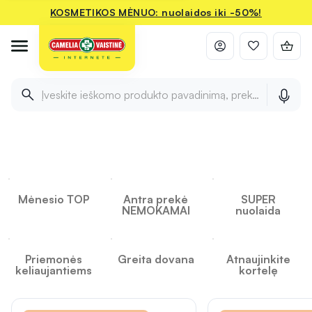
KOSMETIKOS MĖNUO: nuolaidos iki -50%!
Įveskite ieškomo produkto pavadinimą, prekės ženklą ir 
INFORMACIJA
INFORMACIJA
INFORMACIJA
Camelia
Mėnesio TOP
Antra prekė
SUPER
NEMOKAMAI
nuolaida
Priemonės
Greita dovana
Atnaujinkite
keliaujantiems
kortelę