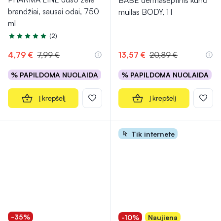
BABE dermaseptinis kūno
brandžiai, sausai odai, 750
muilas BODY, 1 l
ml
(2)
Įvertinimas 5.0 iš 5
4,79 €
7,99 €
13,57 €
20,89 €
% PAPILDOMA NUOLAIDA
% PAPILDOMA NUOLAIDA
Į krepšelį
Į krepšelį
Tik internete
-35%
-10%
Naujiena