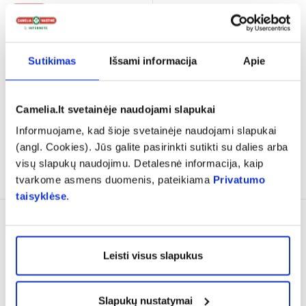
-40%
-25%
PHARMACERIS valantis
NIVEA dušo želė vyrams
gelis P PURI-ICHTILIUM,
SPORT, 500 ml
Sutikimas
Išsami informacija
Apie
250 ml
(1)
(1)
Įvertinimas 5.0 iš 5
Įvertinimas 5.0 iš 5
8,09 €
13,49 €
3,86 €
5,15 €
Camelia.lt svetainėje naudojami slapukai
Informuojame, kad šioje svetainėje naudojami slapukai
% PAPILDOMA NUOLAIDA
% PAPILDOMA NUOLAIDA
(angl. Cookies). Jūs galite pasirinkti sutikti su dalies arba
visų slapukų naudojimu. Detalesnė informacija, kaip
Į krepšelį
Į krepšelį
tvarkome asmens duomenis, pateikiama
Privatumo
taisyklėse
.
Tik internete
Leisti visus slapukus
Slapukų nustatymai