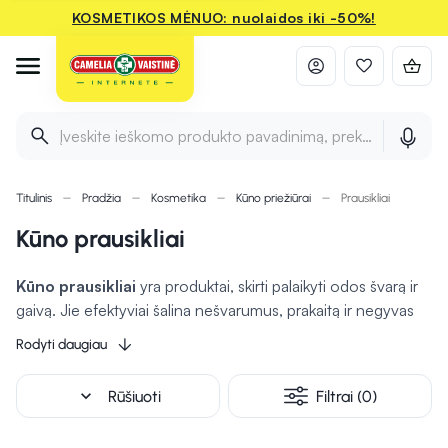
KOSMETIKOS MĖNUO: nuolaidos iki -50%!
Įveskite ieškomo produkto pavadinimą, prekės ženklą ir 
Titulinis
Pradžia
Kosmetika
Kūno priežiūrai
Prausikliai
Kūno prausikliai
Kūno prausikliai
yra produktai, skirti palaikyti odos švarą ir
gaivą. Jie efektyviai šalina nešvarumus, prakaitą ir negyvas
odos ląsteles, taip pat
gali drėkinti ir maitinti odą
.
Rodyti daugiau
Prausikliai būna įvairių formų, tokių kaip geliai, putos ar
kremai, ir dažnai būna praturtinti papildomomis
expand_more
Rūšiuoti
Filtrai (0)
medžiagomis: vitaminais, aliejais ar augaliniais ekstraktais. Kai
kurie prausikliai yra sukurti specialiai jautriai odai, be galimai