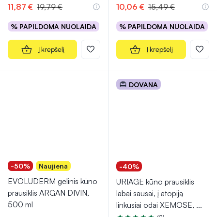
11,87 €
19,79 €
10,06 €
15,49 €
% PAPILDOMA NUOLAIDA
% PAPILDOMA NUOLAIDA
Į krepšelį
Į krepšelį
DOVANA
-50%
Naujiena
-40%
EVOLUDERM gelinis kūno
URIAGE kūno prausiklis
prausiklis ARGAN DIVIN,
labai sausai, į atopiją
500 ml
linkusiai odai XEMOSE,
...