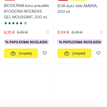
BIODERMA kūno prausiklis
IEVA dušo želė AMBRA,
ATODERM INTENSIVE
300 ml
GEL MOUSSANT, 200 ml
(1)
Įvertinimas 5.0 iš 5
6,10 €
9,39 €
3,59 €
3,99 €
% PAPILDOMA NUOLAIDA
% PAPILDOMA NUOLAIDA
Į krepšelį
Į krepšelį