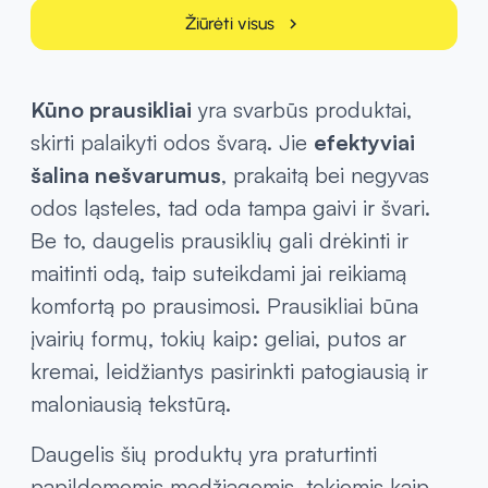
Žiūrėti visus
chevron_right
Kūno prausikliai
yra svarbūs produktai,
skirti palaikyti odos švarą. Jie
efektyviai
šalina nešvarumus
, prakaitą bei negyvas
odos ląsteles, tad oda tampa gaivi ir švari.
Be to, daugelis prausiklių gali drėkinti ir
maitinti odą, taip suteikdami jai reikiamą
komfortą po prausimosi. Prausikliai būna
įvairių formų, tokių kaip: geliai, putos ar
kremai, leidžiantys pasirinkti patogiausią ir
maloniausią tekstūrą.
Daugelis šių produktų yra praturtinti
papildomomis medžiagomis, tokiomis kaip