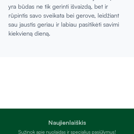
yra būdas ne tik gerinti išvaizdą, bet ir
rūpintis savo sveikata bei gerove, leidžiant
sau jaustis geriau ir labiau pasitikėti savimi
kiekvieną dieną.
Naujienlaiškis
Sužinok apie nuolaidas ir specialius pasiūlymus!