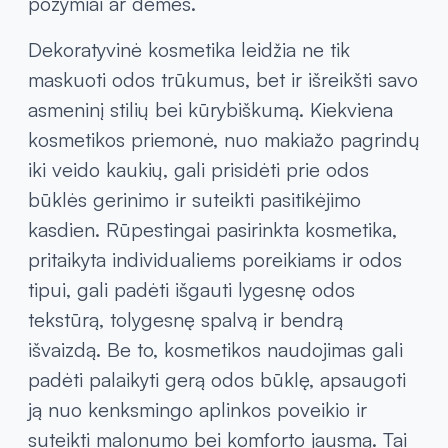
požymiai ar dėmės.
Dekoratyvinė kosmetika leidžia ne tik
maskuoti odos trūkumus, bet ir išreikšti savo
asmeninį stilių bei kūrybiškumą. Kiekviena
kosmetikos priemonė, nuo makiažo pagrindų
iki veido kaukių, gali prisidėti prie odos
būklės gerinimo ir suteikti pasitikėjimo
kasdien. Rūpestingai pasirinkta kosmetika,
pritaikyta individualiems poreikiams ir odos
tipui, gali padėti išgauti lygesnę odos
tekstūrą, tolygesnę spalvą ir bendrą
išvaizdą. Be to, kosmetikos naudojimas gali
padėti palaikyti gerą odos būklę, apsaugoti
ją nuo kenksmingo aplinkos poveikio ir
suteikti malonumo bei komforto jausmą. Tai