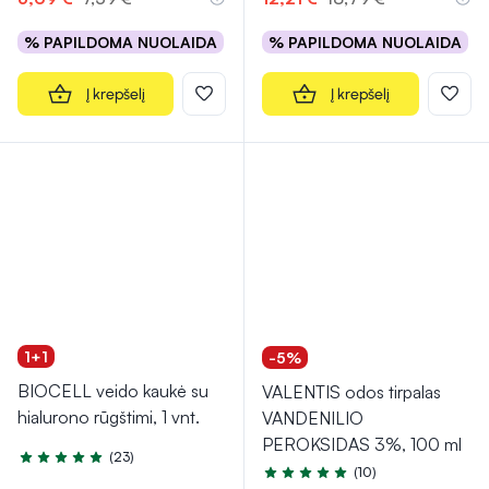
% PAPILDOMA NUOLAIDA
% PAPILDOMA NUOLAIDA
Į krepšelį
Į krepšelį
1+1
-5%
BIOCELL veido kaukė su
VALENTIS odos tirpalas
hialurono rūgštimi, 1 vnt.
VANDENILIO
PEROKSIDAS 3%, 100 ml
(23)
Įvertinimas 5.0 iš 5
(10)
Įvertinimas 4.7 iš 5