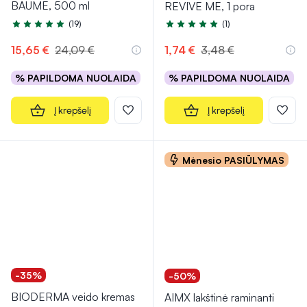
BAUME, 500 ml
REVIVE ME, 1 pora
(19)
(1)
Įvertinimas 4.9 iš 5
Įvertinimas 5.0 iš 5
15,65 €
24,09 €
1,74 €
3,48 €
% PAPILDOMA NUOLAIDA
% PAPILDOMA NUOLAIDA
Į krepšelį
Į krepšelį
Mėnesio PASIŪLYMAS
-35%
-50%
BIODERMA veido kremas
AIMX lakštinė raminanti