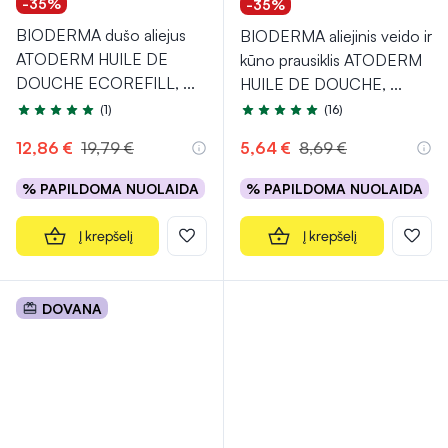
-35%
-35%
BIODERMA dušo aliejus
BIODERMA aliejinis veido ir
ATODERM HUILE DE
kūno prausiklis ATODERM
DOUCHE ECOREFILL,
...
HUILE DE DOUCHE,
...
(1)
(16)
Įvertinimas 5.0 iš 5
Įvertinimas 4.9 iš 5
12,86 €
19,79 €
5,64 €
8,69 €
% PAPILDOMA NUOLAIDA
% PAPILDOMA NUOLAIDA
Į krepšelį
Į krepšelį
DOVANA