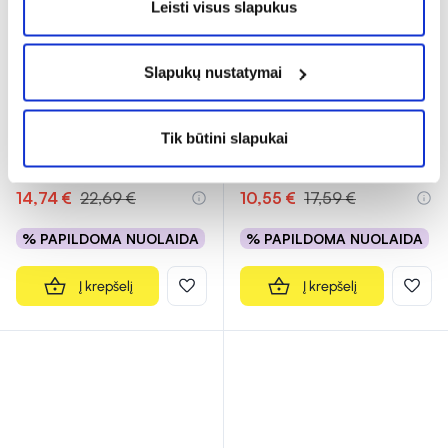
Leisti visus slapukus
-35%
-40%
Slapukų nustatymai
BIODERMA kūno kremas
URIAGE apsauginė veido ir
ATODERM PP BAUME,
kūno dulksna BARIESUN,
500 ml
SPF50+, 200 ml
Tik būtini slapukai
(5)
(18)
Įvertinimas 5.0 iš 5
Įvertinimas 2.2 iš 5
14,74 €
22,69 €
10,55 €
17,59 €
% PAPILDOMA NUOLAIDA
% PAPILDOMA NUOLAIDA
Į krepšelį
Į krepšelį