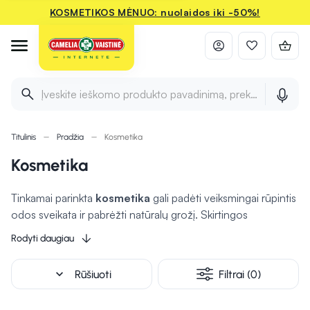
KOSMETIKOS MĖNUO: nuolaidos iki -50%!
Įveskite ieškomo produkto pavadinimą, prekės ženklą ir 
Titulinis
Pradžia
Kosmetika
Kosmetika
Tinkamai parinkta
kosmetika
gali padėti veiksmingai rūpintis
odos sveikata ir pabrėžti natūralų grožį. Skirtingos
priemonės gali padėti drėkinti, apsaugoti nuo išorinių
Rodyti daugiau
veiksnių ir suteikti odai švytėjimo. Tiek kasdienės priežiūros,
tiek dekoratyvinės priemonės leis išreikšti savo stilių bei
expand_more
Rūšiuoti
Filtrai (0)
jaustis geriau. Rūpestingai pasirinkta kosmetika
gali
pagerinti odos būklę
ir suteikti pasitikėjimo kasdien.