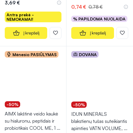
3,69 €
0,74 €
0,78 €
Antra prekė -
% PAPILDOMA NUOLAIDA
NEMOKAMAI!
Į krepšelį
Į krepšelį
Mėnesio PASIŪLYMAS
DOVANA
-50%
-50%
AIMX lakštinė veido kaukė
IDUN MINERALS
su hialuronu, peptidais ir
blakstienų tušas suteikiantis
probiotikais COOL ME, 1
...
apimties VATN VOLUME,
...