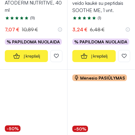
ATODERM NUTRITIVE, 40
veido kaukė su peptidais
ml
SOOTHE ME, 1 vnt.
(11)
(1)
Įvertinimas 4.7 iš 5
Įvertinimas 5.0 iš 5
7,07 €
10,89 €
3,24 €
6,48 €
% PAPILDOMA NUOLAIDA
% PAPILDOMA NUOLAIDA
Į krepšelį
Į krepšelį
Mėnesio PASIŪLYMAS
-50%
-50%