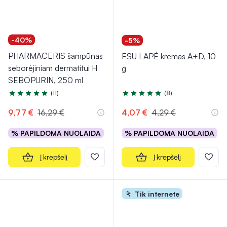
-40%
-5%
PHARMACERIS šampūnas
ESU LAPĖ kremas A+D, 10
seborėjiniam dermatitui H
g
SEBOPURIN, 250 ml
(11)
(8)
Įvertinimas 5.0 iš 5
Įvertinimas 4.8 iš 5
9,77 €
16,29 €
4,07 €
4,29 €
% PAPILDOMA NUOLAIDA
% PAPILDOMA NUOLAIDA
Į krepšelį
Į krepšelį
Tik internete