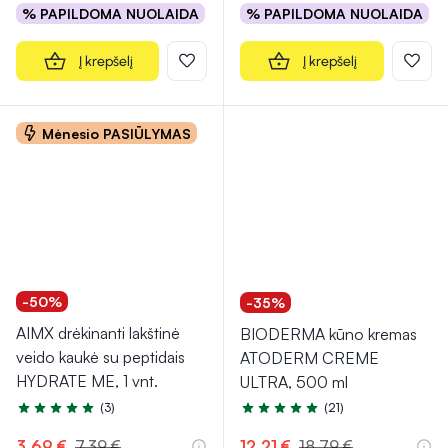
% PAPILDOMA NUOLAIDA
% PAPILDOMA NUOLAIDA
Į krepšelį
Į krepšelį
Mėnesio PASIŪLYMAS
-50%
-35%
AIMX drėkinanti lakštinė
BIODERMA kūno kremas
veido kaukė su peptidais
ATODERM CREME
HYDRATE ME, 1 vnt.
ULTRA, 500 ml
(3)
(21)
Įvertinimas 5.0 iš 5
Įvertinimas 5.0 iš 5
3,69 €
7,39 €
12,21 €
18,79 €