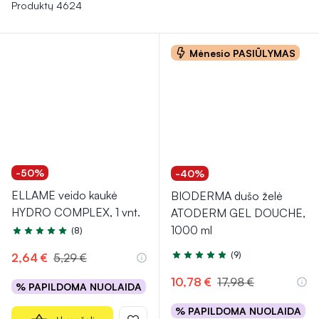
Produktų 4624
Mėnesio PASIŪLYMAS
-50%
-40%
ELLAME veido kaukė
BIODERMA dušo želė
HYDRO COMPLEX, 1 vnt.
ATODERM GEL DOUCHE,
1000 ml
(8)
Įvertinimas 5.0 iš 5
(9)
2,64 €
5,29 €
Įvertinimas 4.8 iš 5
10,78 €
17,98 €
% PAPILDOMA NUOLAIDA
% PAPILDOMA NUOLAIDA