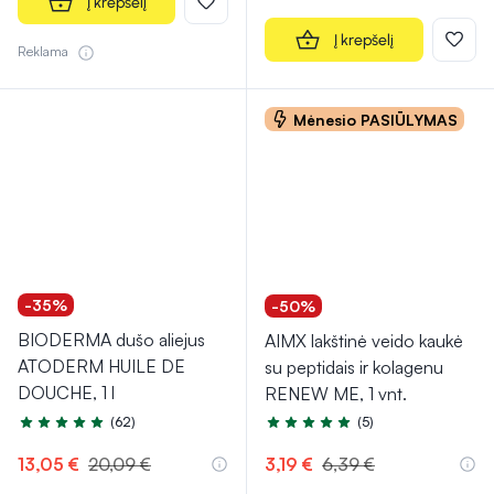
Į krepšelį
Į krepšelį
Reklama
Mėnesio PASIŪLYMAS
-35%
-50%
BIODERMA dušo aliejus
AIMX lakštinė veido kaukė
ATODERM HUILE DE
su peptidais ir kolagenu
DOUCHE, 1 l
RENEW ME, 1 vnt.
(62)
(5)
Įvertinimas 5.0 iš 5
Įvertinimas 5.0 iš 5
13,05 €
20,09 €
3,19 €
6,39 €