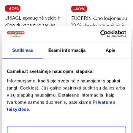
-40%
-40%
URIAGE apsauginė veido ir
EUCERIN kūno losjonas su
kūno dulksna nuo saulės
10 % šlapalo, keramidais ir
BARIESUN, SPF30, 200
...
UREA REPAIR, 400 ml
(7)
(11)
Įvertinimas 4.7 iš 5
Įvertinimas 5.0 iš 5
Sutikimas
Išsami informacija
Apie
9,47 €
15,79 €
13,67 €
22,79 €
% PAPILDOMA NUOLAIDA
% PAPILDOMA NUOLAIDA
Camelia.lt svetainėje naudojami slapukai
Į krepšelį
Į krepšelį
Informuojame, kad šioje svetainėje naudojami slapukai
(angl. Cookies). Jūs galite pasirinkti sutikti su dalies arba
visų slapukų naudojimu. Detalesnė informacija, kaip
DOVANA
tvarkome asmens duomenis, pateikiama
Privatumo
taisyklėse
.