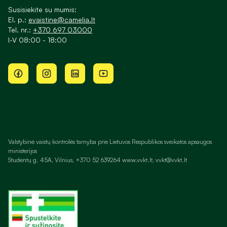
Susisiekite su mumis:
El. p.:
evaistine@camelia.lt
Tel. nr.:
+370 697 03000
I-V 08:00 - 18:00
Valstybinė vaistų kontrolės tarnyba prie Lietuvos Respublikos sveikatos apsaugos
ministerijos
Studentų g. 45A, Vilnius, +370 52 639264 www.vvkt.lt, vvkt@vvkt.lt