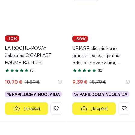
-10%
-50%
LA ROCHE-POSAY
URIAGE aliejinis kūno
balzamas CICAPLAST
prausiklis sausai, jautriai
BAUME B5, 40 ml
odai, su dozatoriumi,
...
(5)
(12)
Įvertinimas 5.0 iš 5
Įvertinimas 4.9 iš 5
10,70 €
11,89 €
9,39 €
18,79 €
% PAPILDOMA NUOLAIDA
% PAPILDOMA NUOLAIDA
Į krepšelį
Į krepšelį