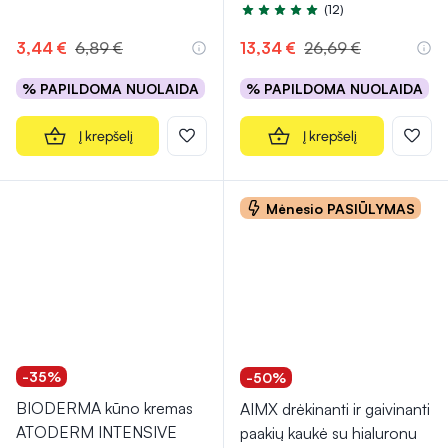
(12)
Įvertinimas 4.7 iš 5
3,44 €
6,89 €
13,34 €
26,69 €
% PAPILDOMA NUOLAIDA
% PAPILDOMA NUOLAIDA
Į krepšelį
Į krepšelį
Mėnesio PASIŪLYMAS
-35%
-50%
BIODERMA kūno kremas
AIMX drėkinanti ir gaivinanti
ATODERM INTENSIVE
paakių kaukė su hialuronu