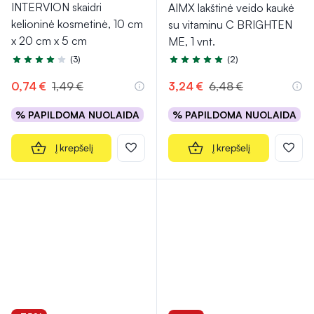
INTERVION skaidri
AIMX lakštinė veido kaukė
kelioninė kosmetinė, 10 cm
su vitaminu C BRIGHTEN
x 20 cm x 5 cm
ME, 1 vnt.
(3)
(2)
Įvertinimas 4.3 iš 5
Įvertinimas 5.0 iš 5
0,74 €
1,49 €
3,24 €
6,48 €
% PAPILDOMA NUOLAIDA
% PAPILDOMA NUOLAIDA
Į krepšelį
Į krepšelį