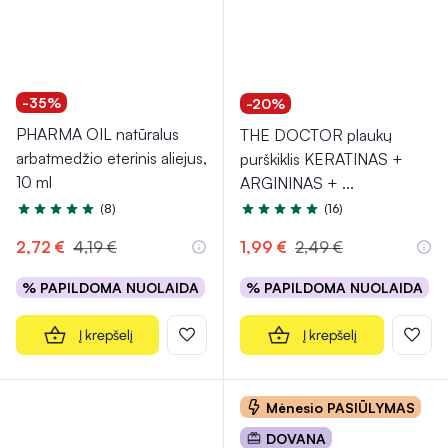
-35%
-20%
PHARMA OIL natūralus
THE DOCTOR plaukų
arbatmedžio eterinis aliejus,
purškiklis KERATINAS +
10 ml
ARGININAS +
...
(8)
(16)
Įvertinimas 4.9 iš 5
Įvertinimas 4.7 iš 5
2,72 €
4,19 €
1,99 €
2,49 €
% PAPILDOMA NUOLAIDA
% PAPILDOMA NUOLAIDA
Į krepšelį
Į krepšelį
Mėnesio PASIŪLYMAS
DOVANA