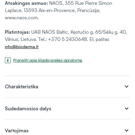
Atsakingas asmuo:
NAOS, 355 Rue Pierre Simon
Laplace, 13593 Aix-en-Provence, Prancūzija;
www.naos.com.
Platintojas:
UAB NAOS Baltic, Kęstučio g. 65/Sėlių g. 40,
Vilnius, Lietuva. Tel.: +370 5 2430648. El. paštas
info@bioderma.lt
Pranešti apie klaidą prekės aprašyme
expand_more
Charakteristika
expand_more
Sudedamosios dalys
expand_more
Vartojimas