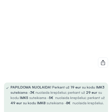
✓
PAPILDOMA NUOLAIDA!
Perkant už
19 eur
su kodu
IMK3
suteikiama -
3€
nuolaida krepšeliui; perkant už
29 eur
su
kodu
IMK5
suteikiama -
5€
nuolaida krepšeliui; perkant už
49 eur
su kodu
IMK8
suteikiama -
8€
nuolaida krepšeliui.