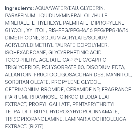
Ingredients:
AQUA/WATER/EAU, GLYCERIN,
PARAFFINUM LIQUIDUM/MINERAL OIL/HUILE
MINERALE, ETHYLHEXYL PALMITATE, DIPROPYLENE
GLYCOL, XYLITOL, BIS-PEG/PPG-16/16 PEG/PPG-16/16
DIMETHICONE, SODIUM ACRYLATE/SODIUM
ACRYLOYLDIMETHYL TAURATE COPOLYMER,
ISOHEXADECANE, GLYCYRRHETINIC ACID,
TOCOPHERYL ACETATE, CAPRYLIC/CAPRIC
TRIGLYCERIDE, POLYSORBATE 80, DISODIUM EDTA,
ALLANTOIN, FRUCTOOLIGOSACCHARIDES, MANNITOL,
SORBITAN OLEATE, PROPYLENE GLYCOL,
CETRIMONIUM BROMIDE, CERAMIDE NP, FRAGRANCE
(PARFUM), RHAMNOSE, GINKGO BILOBA LEAF
EXTRACT, PROPYL GALLATE, PENTAERYTHRITYL
TETRA-DI-T-BUTYL HYDROXYHYDROCINNAMATE,
TRIISOPROPANOLAMINE, LAMINARIA OCHROLEUCA
EXTRACT. [BI217]