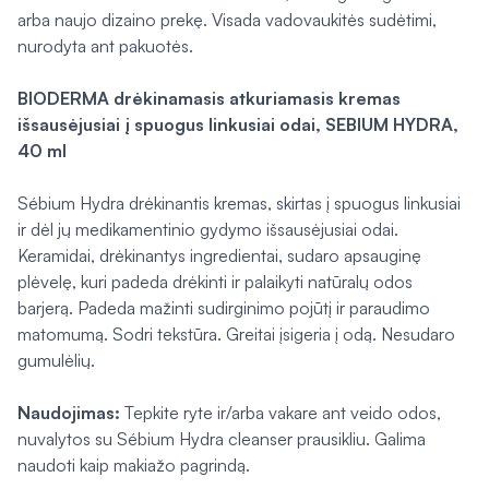
arba naujo dizaino prekę. Visada vadovaukitės sudėtimi,
nurodyta ant pakuotės.
BIODERMA drėkinamasis atkuriamasis kremas
išsausėjusiai į spuogus linkusiai odai, SEBIUM HYDRA,
40 ml
Sébium Hydra drėkinantis kremas, skirtas į spuogus linkusiai
ir dėl jų medikamentinio gydymo išsausėjusiai odai.
Keramidai, drėkinantys ingredientai, sudaro apsauginę
plėvelę, kuri padeda drėkinti ir palaikyti natūralų odos
barjerą. Padeda mažinti sudirginimo pojūtį ir paraudimo
matomumą. Sodri tekstūra. Greitai įsigeria į odą. Nesudaro
gumulėlių.
Naudojimas:
Tepkite ryte ir/arba vakare ant veido odos,
nuvalytos su Sébium Hydra cleanser prausikliu. Galima
naudoti kaip makiažo pagrindą.