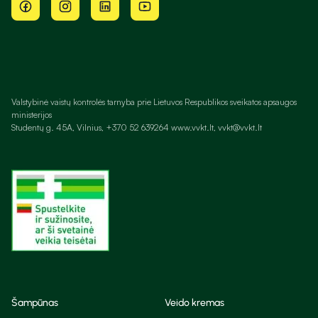
Valstybinė vaistų kontrolės tarnyba prie Lietuvos Respublikos sveikatos apsaugos
ministerijos
Studentų g. 45A, Vilnius, +370 52 639264 www.vvkt.lt, vvkt@vvkt.lt
Šampūnas
Veido kremas