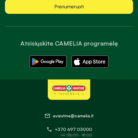
Prenumeruoti
Atsisiųskite CAMELIA programėlę
evaistine@camelia.lt
+370 697 03000
I-V 08:00 - 18:00