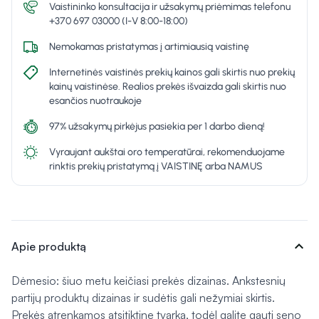
Vaistininko konsultacija ir užsakymų priėmimas telefonu
+370 697 03000 (I-V 8:00-18:00)
Nemokamas pristatymas į artimiausią vaistinę
Internetinės vaistinės prekių kainos gali skirtis nuo prekių
kainų vaistinėse. Realios prekės išvaizda gali skirtis nuo
esančios nuotraukoje
97% užsakymų pirkėjus pasiekia per 1 darbo dieną!
Vyraujant aukštai oro temperatūrai, rekomenduojame
rinktis prekių pristatymą į VAISTINĘ arba NAMUS
expand_more
Apie produktą
Dėmesio: šiuo metu keičiasi prekės dizainas. Ankstesnių
partijų produktų dizainas ir sudėtis gali nežymiai skirtis.
Prekės atrenkamos atsitiktine tvarka, todėl galite gauti seno