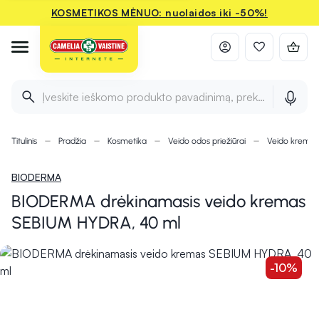
KOSMETIKOS MĖNUO: nuolaidos iki -50%!
Įveskite ieškomo produkto pavadinimą, prekės ženklą ir 
Titulinis
Pradžia
Kosmetika
Veido odos priežiūrai
Veido kremai
BIODERMA
BIODERMA drėkinamasis veido kremas
SEBIUM HYDRA, 40 ml
-10%