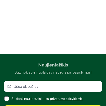
Naujienlaiškis
Sužinok apie nuolaidas ir specialius pasiūlymus!
Susipažinau ir sutinku su
privatumo taisyklėmis