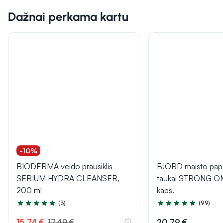
Dažnai perkama kartu
-10%
BIODERMA veido prausiklis
FJORD maisto papi
SEBIUM HYDRA CLEANSER,
taukai STRONG O
200 ml
kaps.
(3)
(99)
Įvertinimas 5.0 iš 5
Įvertinimas 4.9 iš 5
15,74 €
17,49 €
20,79 €