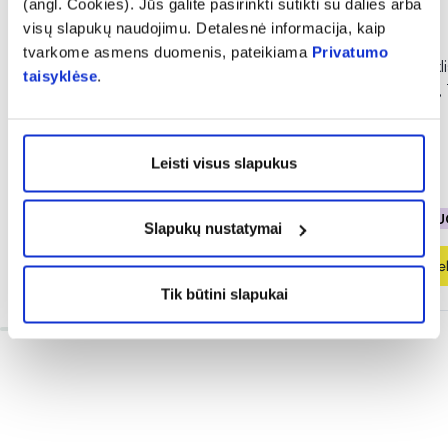
(angl. Cookies). Jūs galite pasirinkti sutikti su dalies arba
visų slapukų naudojimu. Detalesnė informacija, kaip
-50%
-40%
tvarkome asmens duomenis, pateikiama
Privatumo
DELIA veido kremas DERMO
PFC veido prausikli
taisyklėse
.
SYSTEM, 50 ml
C RADIANCE C+, 
(2)
Įvertinimas 5.0 iš 5
Leisti visus slapukus
2,85 €
5,71 €
8,94 €
14,90 €
% PAPILDOMA NUOLAIDA
% PAPILDOMA NU
Slapukų nustatymai
Į krepšelį
Į krepšel
Tik būtini slapukai