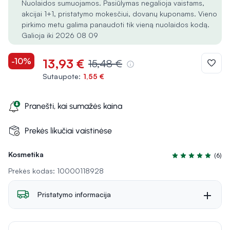
Nuolaidos sumuojamos. Pasiūlymas negalioja vaistams,
akcijai 1+1, pristatymo mokesčiui, dovanų kuponams. Vieno
pirkimo metu galima panaudoti tik vieną nuolaidos kodą.
Galioja iki 2026 08 09
-10%
13,93 €
15,48 €
Sutaupote:
1,55 €
Pranešti, kai sumažės kaina
Prekės likučiai vaistinėse
Kosmetika
(6)
Įvertinimas 5.0 iš
Prekės kodas: 10000118928
Pristatymo informacija