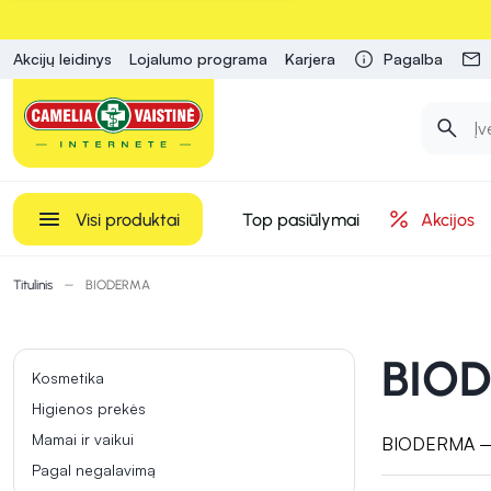
Akcijų leidinys
Lojalumo programa
Karjera
Pagalba
Visi produktai
Top pasiūlymai
Akcijos
Titulinis
BIODERMA
BIO
Kosmetika
Higienos prekės
Mamai ir vaikui
BIODERMA – der
Pagal negalavimą