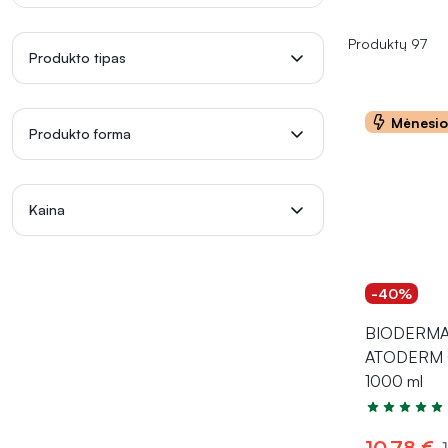
Produktų 97
Produkto tipas
Mėnesi
Produkto forma
Kaina
-40%
BIODERMA 
ATODERM 
1000 ml
Įvertinimas 4
10,78 €