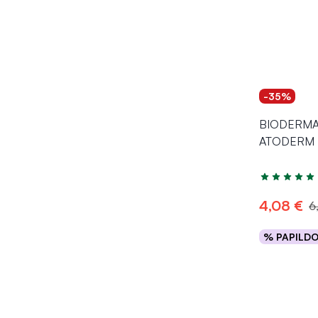
-35%
BIODERMA 
ATODERM L
Įvertinimas 5
4,08 €
6
% PAPILD
Į kr