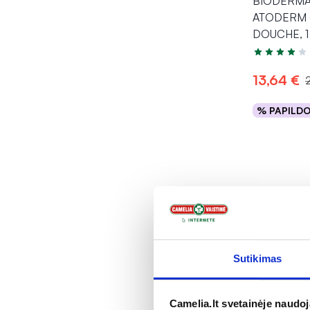
BIODERMA k
ATODERM 
DOUCHE, 1
Įvertinimas 4
13,64 €
% PAPILD
Į kr
Mėnesi
Sutikimas
Camelia.lt svetainėje naudo