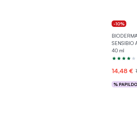
-10%
BIODERMA 
SENSIBIO 
40 ml
Įvertinimas 4
14,48 €
% PAPILD
Į kr