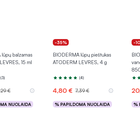
-35%
-1
lūpų balzamas
BIODERMA lūpų pieštukas
BIO
EVRES, 15 ml
ATODERM LEVRES, 4 g
van
850
(3)
(4)
.0 iš 5
Įvertinimas 5.0 iš 5
Įver
4,80 €
20
,29 €
7,39 €
OMA NUOLAIDA
% PAPILDOMA NUOLAIDA
% 
epšelį
Į krepšelį