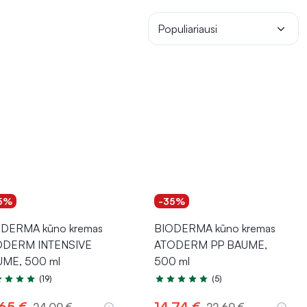
Populiariausi
5%
-35%
DERMA kūno kremas
BIODERMA kūno kremas
ODERM INTENSIVE
ATODERM PP BAUME,
ME, 500 ml
500 ml
(19)
(5)
tinimas 4.9 iš 5
Įvertinimas 5.0 iš 5
,65 €
14,74 €