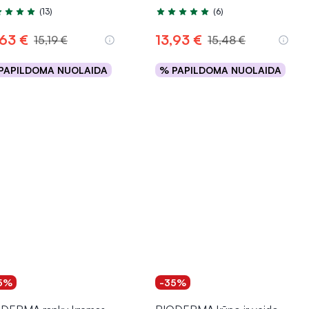
(13)
(6)
tinimas 4.8 iš 5
Įvertinimas 5.0 iš 5
,63 €
13,93 €
15,19 €
15,48 €
PAPILDOMA NUOLAIDA
% PAPILDOMA NUOLAIDA
Į krepšelį
Į krepšelį
5%
-35%