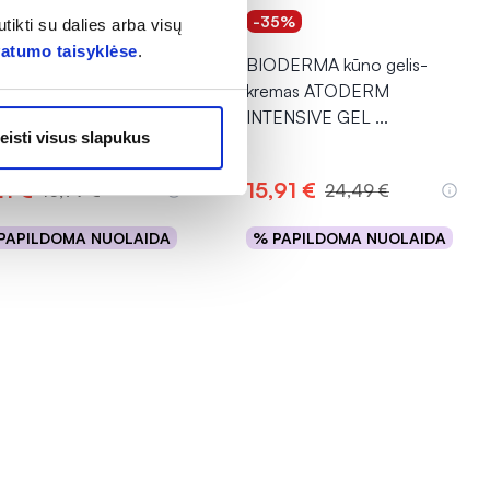
0%
-35%
tikti su dalies arba visų
vatumo taisyklėse
.
DERMA micelinis
BIODERMA kūno gelis-
duo SENSIBIO H2O,
kremas ATODERM
 ml
INTENSIVE GEL
...
eisti visus slapukus
(11)
tinimas 5.0 iš 5
11 €
15,91 €
16,79 €
24,49 €
PAPILDOMA NUOLAIDA
% PAPILDOMA NUOLAIDA
Į krepšelį
Į krepšelį