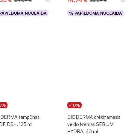
24,09 €
22,69 €
PAPILDOMA NUOLAIDA
% PAPILDOMA NUOLAIDA
Į krepšelį
Į krepšelį
0%
-10%
ODERMA šampūnas
BIODERMA drėkinamasis
E DS+, 125 ml
veido kremas SEBIUM
HYDRA, 40 ml