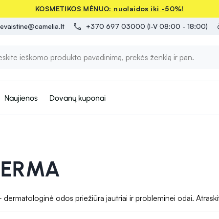
KOSMETIKOS MĖNUO: nuolaidos iki -50%!
evaistine@camelia.lt
+370 697 03000 (I-V 08:00 - 18:00)
Naujienos
Dovanų kuponai
DERMA
matologinė odos priežiūra jautriai ir probleminei odai. Atraskite