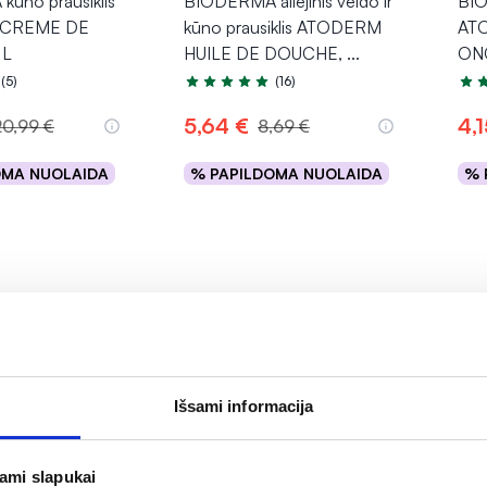
ūno prausiklis
BIODERMA aliejinis veido ir
BIO
CREME DE
kūno prausiklis ATODERM
AT
 L
HUILE DE DOUCHE,
...
ONG
(5)
(16)
.2 iš 5
Įvertinimas 4.9 iš 5
Įver
5,64 €
4,1
20,99 €
8,69 €
OMA NUOLAIDA
% PAPILDOMA NUOLAIDA
% 
epšelį
Į krepšelį
o PASIŪLYMAS
Išsami informacija
jami slapukai