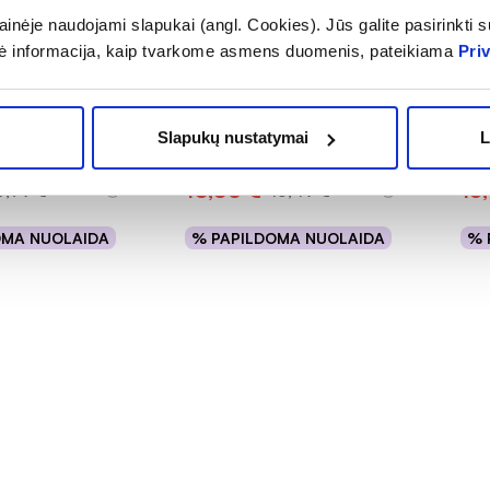
-35%
-1
inėje naudojami slapukai (angl. Cookies). Jūs galite pasirinkti su
ė informacija, kaip tvarkome asmens duomenis, pateikiama
Pri
ūno ir veido
BIODERMA kūno prausiklis
BIO
 ATODERM GEL-
ATODERM INTENSIVE
van
COREFILL,
...
GEL MOUSSANT, 500 ml
500
Slapukų nustatymai
L
(2)
(6)
.0 iš 5
Įvertinimas 5.0 iš 5
Įver
10,06 €
15,
9,79 €
15,49 €
OMA NUOLAIDA
% PAPILDOMA NUOLAIDA
% 
epšelį
Į krepšelį