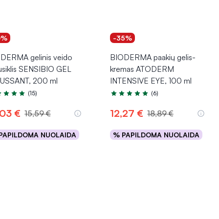
0%
-35%
DERMA gelinis veido
BIODERMA paakių gelis-
usiklis SENSIBIO GEL
kremas ATODERM
USSANT, 200 ml
INTENSIVE EYE, 100 ml
(15)
(6)
tinimas 5.0 iš 5
Įvertinimas 4.5 iš 5
,03 €
12,27 €
15,59 €
18,89 €
PAPILDOMA NUOLAIDA
% PAPILDOMA NUOLAIDA
Į krepšelį
Į krepšelį