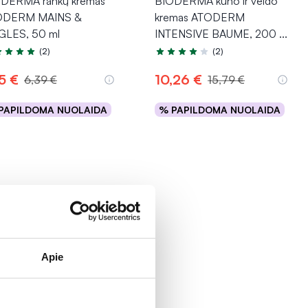
DERMA rankų kremas
BIODERMA kūno ir veido
ODERM MAINS &
kremas ATODERM
LES, 50 ml
INTENSIVE BAUME, 200
...
(2)
(2)
tinimas 5.0 iš 5
Įvertinimas 4.0 iš 5
5 €
10,26 €
6,39 €
15,79 €
PAPILDOMA NUOLAIDA
% PAPILDOMA NUOLAIDA
Į krepšelį
Į krepšelį
Apie