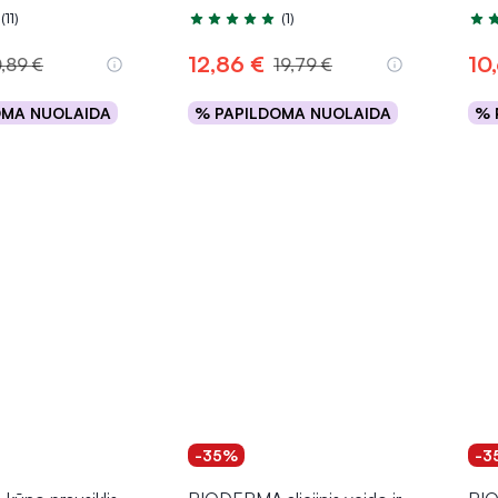
(11)
(1)
.7 iš 5
Įvertinimas 5.0 iš 5
Įver
12,86 €
10
0,89 €
19,79 €
OMA NUOLAIDA
% PAPILDOMA NUOLAIDA
% 
epšelį
Į krepšelį
-35%
-3