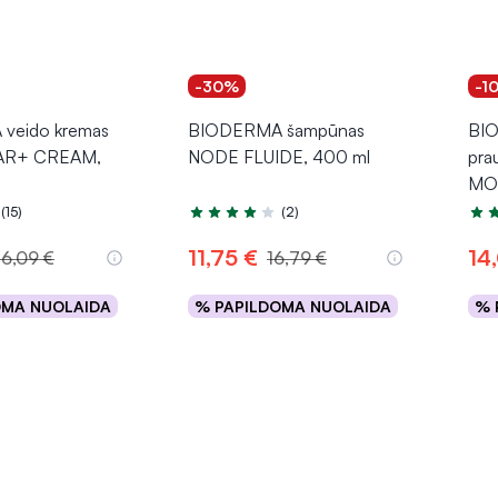
-30%
-1
veido kremas
BIODERMA šampūnas
BIO
AR+ CREAM,
NODE FLUIDE, 400 ml
pra
MO
(15)
(2)
.4 iš 5
Įvertinimas 4.0 iš 5
Įver
11,75 €
14
16,09 €
16,79 €
OMA NUOLAIDA
% PAPILDOMA NUOLAIDA
% 
epšelį
Į krepšelį