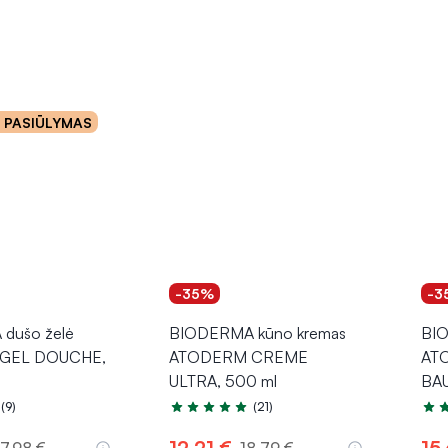
o PASIŪLYMAS
-35%
-3
dušo želė
BIODERMA kūno kremas
BIO
GEL DOUCHE,
ATODERM CREME
AT
ULTRA, 500 ml
BAU
(9)
(21)
.8 iš 5
Įvertinimas 5.0 iš 5
Įver
12,21 €
15