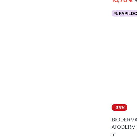
% PAPILD
Į kr
-35%
BIODERMA 
ATODERM N
ml