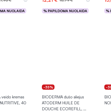
17,98 €
18,79 €
OMA NUOLAIDA
% PAPILDOMA NUOLAIDA
% 
epšelį
Į krepšelį
-35%
-3
veido kremas
BIODERMA dušo aliejus
BI
UTRITIVE, 40
ATODERM HUILE DE
NOD
DOUCHE ECOREFILL,
...