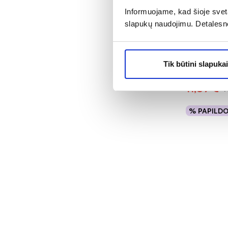
-40%
Informuojame, kad šioje sveta
slapukų naudojimu. Detalesn
BIODERMA k
prausiklis
DOUCHE E
Tik būtini slapukai
Įvertinimas 5
11,87 €
1
% PAPILD
Į kr