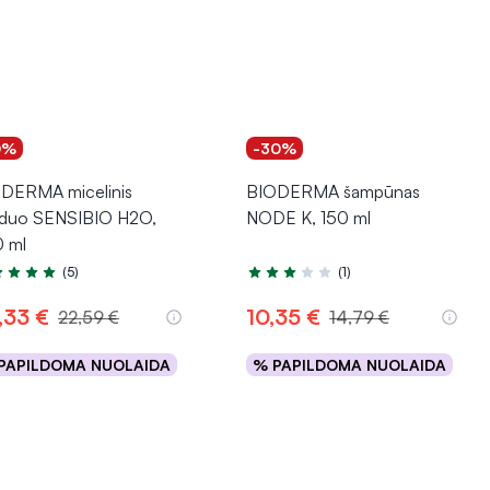
0%
-30%
DERMA micelinis
BIODERMA šampūnas
duo SENSIBIO H2O,
NODE K, 150 ml
 ml
(5)
(1)
tinimas 5.0 iš 5
Įvertinimas 3.0 iš 5
,33 €
10,35 €
22,59 €
14,79 €
PAPILDOMA NUOLAIDA
% PAPILDOMA NUOLAIDA
Į krepšelį
Į krepšelį