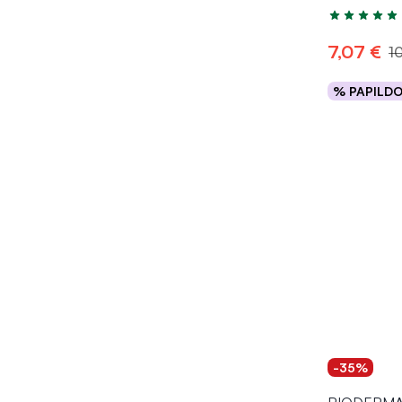
Įvertinimas 4
7,07 €
1
% PAPILD
Į kr
-35%