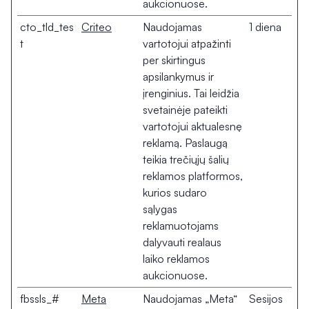
aukcionuose.
cto_tld_tes
Criteo
Naudojamas
1 diena
t
vartotojui atpažinti
per skirtingus
apsilankymus ir
įrenginius. Tai leidžia
svetainėje pateikti
vartotojui aktualesnę
reklamą. Paslaugą
teikia trečiųjų šalių
reklamos platformos,
kurios sudaro
sąlygas
reklamuotojams
dalyvauti realaus
laiko reklamos
aukcionuose.
fbssls_#
Meta
Naudojamas „Meta“
Sesijos