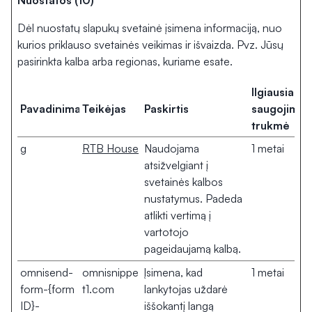
Nuostatos (10)
Dėl nuostatų slapukų svetainė įsimena informaciją, nuo
kurios priklauso svetainės veikimas ir išvaizda. Pvz. Jūsų
pasirinkta kalba arba regionas, kuriame esate.
Ilgiausia
Pavadinimas
Teikėjas
Paskirtis
saugojimo
trukmė
g
RTB House
Naudojama
1 metai
atsižvelgiant į
svetainės kalbos
nustatymus. Padeda
atlikti vertimą į
vartotojo
pageidaujamą kalbą.
omnisend-
omnisnippe
Įsimena, kad
1 metai
form-{form
t1.com
lankytojas uždarė
ID}-
iššokantį langą