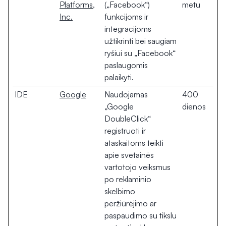
Platforms,
(„Facebook“)
metu
Inc.
funkcijoms ir
integracijoms
užtikrinti bei saugiam
ryšiui su „Facebook“
paslaugomis
palaikyti.
IDE
Google
Naudojamas
400
„Google
dienos
DoubleClick“
registruoti ir
ataskaitoms teikti
apie svetainės
vartotojo veiksmus
po reklaminio
skelbimo
peržiūrėjimo ar
paspaudimo su tikslu