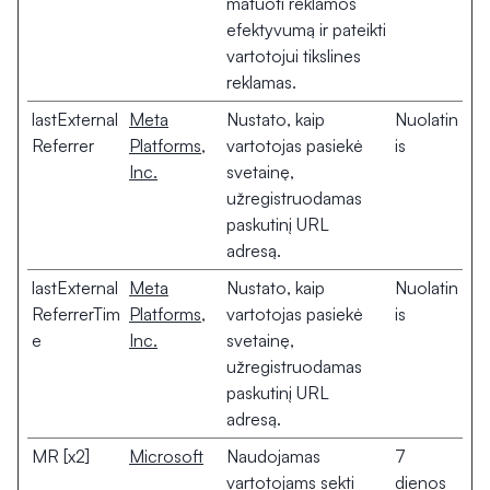
matuoti reklamos
efektyvumą ir pateikti
vartotojui tikslines
reklamas.
lastExternal
Meta
Nustato, kaip
Nuolatin
Referrer
Platforms,
vartotojas pasiekė
is
Inc.
svetainę,
užregistruodamas
paskutinį URL
adresą.
lastExternal
Meta
Nustato, kaip
Nuolatin
ReferrerTim
Platforms,
vartotojas pasiekė
is
e
Inc.
svetainę,
užregistruodamas
paskutinį URL
adresą.
MR [x2]
Microsoft
Naudojamas
7
vartotojams sekti
dienos