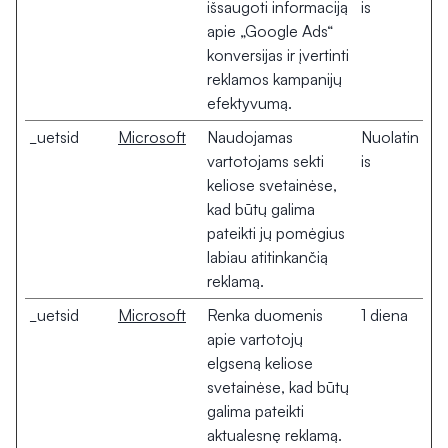
išsaugoti informaciją
is
apie „Google Ads“
konversijas ir įvertinti
reklamos kampanijų
efektyvumą.
_uetsid
Microsoft
Naudojamas
Nuolatin
vartotojams sekti
is
keliose svetainėse,
kad būtų galima
pateikti jų pomėgius
labiau atitinkančią
reklamą.
_uetsid
Microsoft
Renka duomenis
1 diena
apie vartotojų
elgseną keliose
svetainėse, kad būtų
galima pateikti
aktualesnę reklamą.