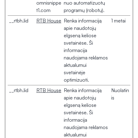
omnisnippe
nuo automatizuotų
t1.com
programų (robotų).
__rtbh.lid
RTB House
Renka informaciją
1 metai
apie naudotojų
elgseną keliose
svetainėse. Ši
informacija
naudojama reklamos
aktualumui
svetainėje
optimizuoti.
__rtbh.lid
RTB House
Renka informaciją
Nuolatin
apie naudotojų
is
elgseną keliose
svetainėse. Ši
informacija
naudojama reklamos
aktualumui