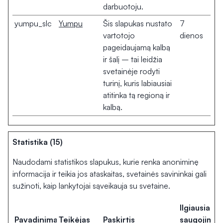
darbuotoju.
yumpu_slc
Yumpu
Šis slapukas nustato
7
vartotojo
dienos
pageidaujamą kalbą
ir šalį – tai leidžia
svetainėje rodyti
turinį, kuris labiausiai
atitinka tą regioną ir
kalbą.
Statistika (15)
Naudodami statistikos slapukus, kurie renka anoniminę
informacija ir teikia jos ataskaitas, svetainės savininkai gali
sužinoti, kaip lankytojai sąveikauja su svetaine.
Ilgiausia
Pavadinimas
Teikėjas
Paskirtis
saugojimo