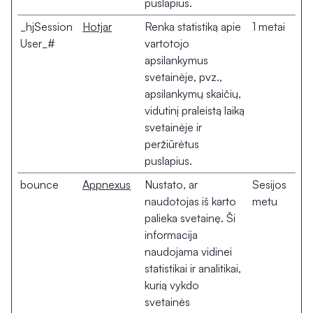
puslapius.
_hjSession
Hotjar
Renka statistiką apie
1 metai
User_#
vartotojo
apsilankymus
svetainėje, pvz.,
apsilankymų skaičių,
vidutinį praleistą laiką
svetainėje ir
peržiūrėtus
puslapius.
bounce
Appnexus
Nustato, ar
Sesijos
naudotojas iš karto
metu
palieka svetainę. Ši
informacija
naudojama vidinei
statistikai ir analitikai,
kurią vykdo
svetainės