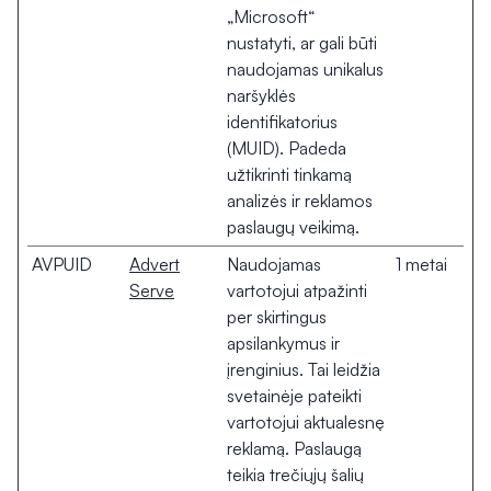
„Microsoft“
nustatyti, ar gali būti
naudojamas unikalus
naršyklės
identifikatorius
(MUID). Padeda
užtikrinti tinkamą
analizės ir reklamos
paslaugų veikimą.
AVPUID
Advert
Naudojamas
1 metai
Serve
vartotojui atpažinti
per skirtingus
apsilankymus ir
įrenginius. Tai leidžia
svetainėje pateikti
vartotojui aktualesnę
reklamą. Paslaugą
teikia trečiųjų šalių