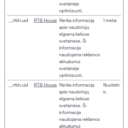
svetainėje
optimizuoti.
__rtbh.uid
RTB House
Renka informaciją
1 metai
apie naudotojų
elgseną keliose
svetainėse. Ši
informacija
naudojama reklamos
aktualumui
svetainėje
optimizuoti.
__rtbh.uid
RTB House
Renka informaciją
Nuolatin
apie naudotojų
is
elgseną keliose
svetainėse. Ši
informacija
naudojama reklamos
aktualumui