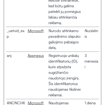
keliose svetainėse,
kad būtų galima
pateikti jų pomėgius
labiau atitinkančią
reklamą.
_uetvid_ex
Microsoft
Nurodo atitinkamo
Nuolatin
p
pavadinimo slapuko
is
galiojimo pabaigos
datą.
anj
Appnexus
Registruoja unikalų
3
identifikatorių (ID),
mėnesia
kuris atpažįsta
i
sugrįžtančio
naudotojo įrenginį.
Šis identifikatorius
naudojamas tikslinei
reklamai.
ANONCHK
Microsoft
Naudojamas
1 diena