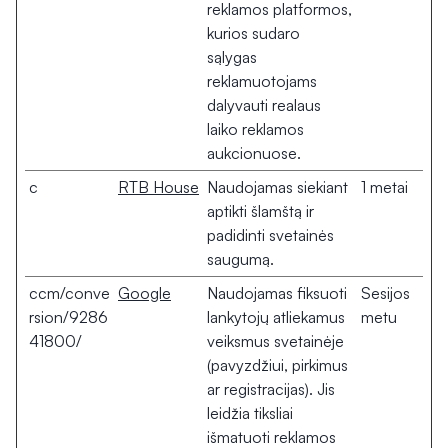
reklamos platformos,
kurios sudaro
sąlygas
reklamuotojams
dalyvauti realaus
laiko reklamos
aukcionuose.
c
RTB House
Naudojamas siekiant
1 metai
aptikti šlamštą ir
padidinti svetainės
saugumą.
ccm/conve
Google
Naudojamas fiksuoti
Sesijos
rsion/9286
lankytojų atliekamus
metu
41800/
veiksmus svetainėje
(pavyzdžiui, pirkimus
ar registracijas). Jis
leidžia tiksliai
išmatuoti reklamos