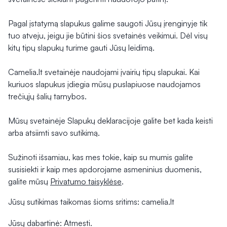
Pagal įstatymą slapukus galime saugoti Jūsų įrenginyje tik
tuo atveju, jeigu jie būtini šios svetainės veikimui. Dėl visų
kitų tipų slapukų turime gauti Jūsų leidimą.
Camelia.lt svetainėje naudojami įvairių tipų slapukai. Kai
kuriuos slapukus įdiegia mūsų puslapiuose naudojamos
trečiųjų šalių tarnybos.
Mūsų svetainėje Slapukų deklaracijoje galite bet kada keisti
arba atsiimti savo sutikimą.
Sužinoti išsamiau, kas mes tokie, kaip su mumis galite
susisiekti ir kaip mes apdorojame asmeninius duomenis,
galite mūsų
Privatumo taisyklėse
.
Jūsų sutikimas taikomas šioms sritims: camelia.lt
Jūsų dabartinė: Atmesti.