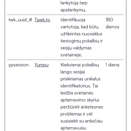
lankytoją tarp
apsilankymų.
twk_uuid_#
Tawk.to
Identifikuoja
180
vartotoją, kad būtų
dienos
užtikrintas nuoseklus
tiesioginių pokalbių ir
sesijų valdymas
svetainėje.
ypsession
Yumpu
Kiekvienai pokalbių
1 diena
lango sesijai
priskiriamas unikalus
identifikatorius. Tai
leidžia svetainės
aptarnavimo skyriui
peržiūrėti ankstesnes
problemas ir vėl
susisiekti su anksčiau
aptarnavusiu