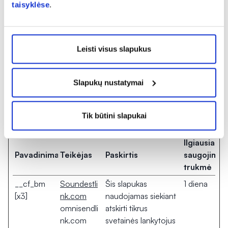
svetainei vykdyti
taisyklėse
.
sekimą svetainėje.
Leisti visus slapukus
Rinkodara (45)
Rinkodaros slapukai naudojami lankytojams stebėti
Slapukų nustatymai
daugelyje svetainių. Tuo siekiama rodyti atskiram
naudotojui pritaikytus ir jį dominančius skelbimus – tokie
skelbimai vertingesni leidėjams ir trečiųjų šalių
Tik būtini slapukai
reklamuotojams.
Ilgiausia
Pavadinimas
Teikėjas
Paskirtis
saugojimo
trukmė
__cf_bm
Soundestli
Šis slapukas
1 diena
[x3]
nk.com
naudojamas siekiant
omnisendli
atskirti tikrus
nk.com
svetainės lankytojus