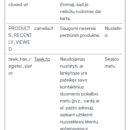
closed-at
(formą), kad jis
nebūtų rodomas dar
kartą.
PRODUCT
camelia.lt
Saugomi neseniai
Nuolatin
S_RECENT
peržiūrėti produktai.
is
LY_VIEWE
D
tawk_has_r
Tawk.to
Naudojamas
Sesijos
egister_visit
nustatyti, ar
metu
or
lankytojas yra
pateikęs savo
kontaktinius
duomenis pokalbio
metu (pvz., vardą ar
el. pašto adresą),
siekiant užtikrinti
nuoseklesnį klientų
aptarnavimą ir