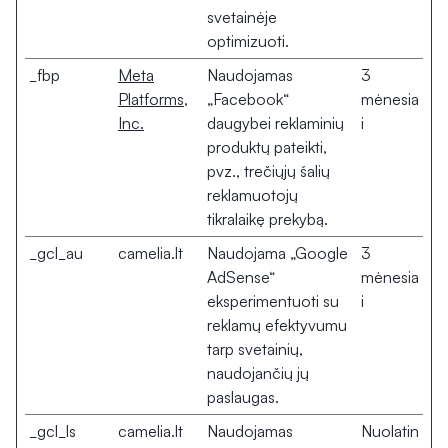
svetainėje
optimizuoti.
_fbp
Meta
Naudojamas
3
Platforms,
„Facebook“
mėnesia
Inc.
daugybei reklaminių
i
produktų pateikti,
pvz., trečiųjų šalių
reklamuotojų
tikralaikę prekybą.
_gcl_au
camelia.lt
Naudojama „Google
3
AdSense“
mėnesia
eksperimentuoti su
i
reklamų efektyvumu
tarp svetainių,
naudojančių jų
paslaugas.
_gcl_ls
camelia.lt
Naudojamas
Nuolatin