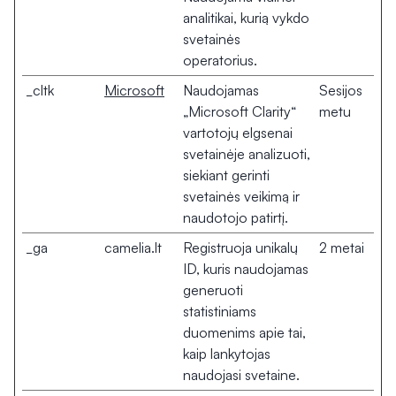
analitikai, kurią vykdo
svetainės
operatorius.
_cltk
Microsoft
Naudojamas
Sesijos
„Microsoft Clarity“
metu
vartotojų elgsenai
svetainėje analizuoti,
siekiant gerinti
svetainės veikimą ir
naudotojo patirtį.
_ga
camelia.lt
Registruoja unikalų
2 metai
ID, kuris naudojamas
generuoti
statistiniams
duomenims apie tai,
kaip lankytojas
naudojasi svetaine.