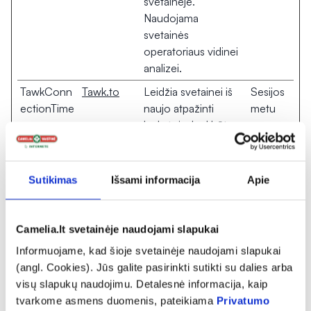
svetainėje.
Naudojama
svetainės
operatoriaus vidinei
analizei.
TawkConn
Tawk.to
Leidžia svetainei iš
Sesijos
ectionTime
naujo atpažinti
metu
lankytoją, kad būtų
galima optimizuoti
pokalbių langelio
funkciją.
Sutikimas
Išsami informacija
Apie
ypsitetrack
Yumpu
Naudojamas
1 metai
tinklaraščio ar
Camelia.lt svetainėje naudojami slapukai
straipsnių turiniui
įterpti į svetainę iš
Informuojame, kad šioje svetainėje naudojami slapukai
kitų svetainių. Ši
(angl. Cookies). Jūs galite pasirinkti sutikti su dalies arba
integracija taip pat
visų slapukų naudojimu. Detalesnė informacija, kaip
leidžia šaltinio
tvarkome asmens duomenis, pateikiama
Privatumo