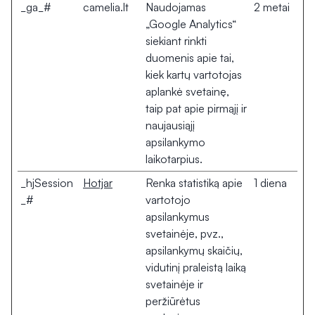
_ga_#
camelia.lt
Naudojamas
2 metai
„Google Analytics“
siekiant rinkti
duomenis apie tai,
kiek kartų vartotojas
aplankė svetainę,
taip pat apie pirmąjį ir
naujausiąjį
apsilankymo
laikotarpius.
_hjSession
Hotjar
Renka statistiką apie
1 diena
_#
vartotojo
apsilankymus
svetainėje, pvz.,
apsilankymų skaičių,
vidutinį praleistą laiką
svetainėje ir
peržiūrėtus