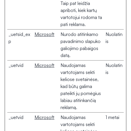
Taip pat leidžia
apriboti, kiek kartų
vartotojui rodoma ta
pati reklama.
_uetsid_ex
Microsoft
Nurodo atitinkamo
Nuolatin
p
pavadinimo slapuko
is
galiojimo pabaigos
datą.
_uetvid
Microsoft
Naudojamas
Nuolatin
vartotojams sekti
is
keliose svetainėse,
kad būtų galima
pateikti jų pomėgius
labiau atitinkančią
reklamą.
_uetvid
Microsoft
Naudojamas
1 metai
vartotojams sekti