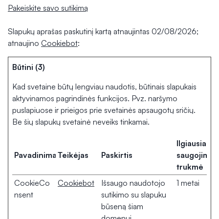
Pakeiskite savo sutikimą
Slapukų aprašas paskutinį kartą atnaujintas 02/08/2026;
atnaujino
Cookiebot
:
Būtini (3)
Kad svetaine būtų lengviau naudotis, būtinais slapukais
aktyvinamos pagrindinės funkcijos. Pvz. naršymo
puslapiuose ir prieigos prie svetainės apsaugotų sričių.
Be šių slapukų svetainė neveiks tinkamai.
Ilgiausia
Pavadinimas
Teikėjas
Paskirtis
saugojimo
trukmė
CookieCo
Cookiebot
Išsaugo naudotojo
1 metai
nsent
sutikimo su slapuku
būseną šiam
domenui.