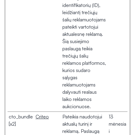
identifikatorių (ID),
leidžiantį trečiųjų
šalių reklamuotojams
pateikti vartotojui
aktualesnę reklamą.
Šią susiejimo
paslaugą teikia
trečiųjų šalių
reklamos platformos,
kurios sudaro
sąlygas
reklamuotojams
dalyvauti realaus
laiko reklamos
aukcionuose.
cto_bundle
Criteo
Pateikia naudotojui
13
[x2]
aktualų turinį ir
mėnesia
reklamą. Paslaugą
i