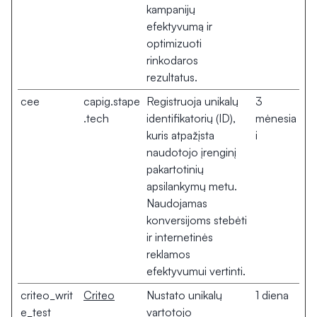
kampanijų
efektyvumą ir
optimizuoti
rinkodaros
rezultatus.
cee
capig.stape
Registruoja unikalų
3
.tech
identifikatorių (ID),
mėnesia
kuris atpažįsta
i
naudotojo įrenginį
pakartotinių
apsilankymų metu.
Naudojamas
konversijoms stebėti
ir internetinės
reklamos
efektyvumui vertinti.
criteo_writ
Criteo
Nustato unikalų
1 diena
e_test
vartotojo