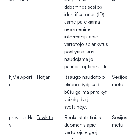
dabartinės sesijos
identifikatorius (ID).
Jame pateikiama
neasmeninė
informacija apie
vartotojo aplankytus
poskyrius, kuri
naudojama jo
patirčiai optimizuoti.
hjViewportI
Hotjar
Išsaugo naudotojo
Sesijos
d
ekrano dydį, kad
metu
būtų galima pritaikyti
vaizdų dydį
svetainėje.
previousNa
Tawk.to
Renka statistinius
Sesijos
v
duomenis apie
metu
vartotojų elgesį