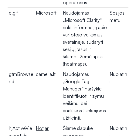
operatorius.
c.gif
Microsoft
Naudojamas
Sesijos
„Microsoft Clarity“
metu
rinkti informaciją apie
vartotojo veiksmus
svetainėje, sudaryti
sesijų įrašus ir
šilumos žemėlapius
(heatmaps).
gtmBrowse
camelia.lt
Naudojamas
Nuolatin
rId
„Google Tag
is
Manager“ naršyklei
identifikuoti ir žymų
veikimui bei
analitikos funkcijoms
užtikrinti.
hjActiveVie
Hotjar
Šiame slapuke
Nuolatin
wportIds
saugomas
is