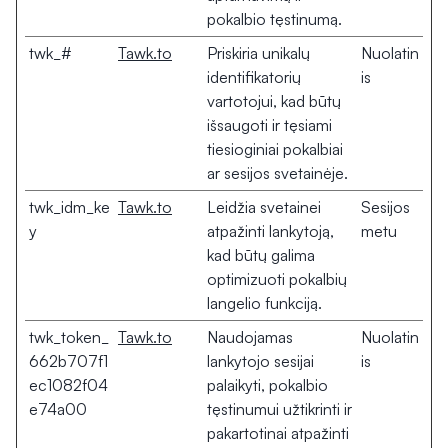
pokalbio tęstinumą.
twk_#
Tawk.to
Priskiria unikalų
Nuolatin
identifikatorių
is
vartotojui, kad būtų
išsaugoti ir tęsiami
tiesioginiai pokalbiai
ar sesijos svetainėje.
twk_idm_ke
Tawk.to
Leidžia svetainei
Sesijos
y
atpažinti lankytoją,
metu
kad būtų galima
optimizuoti pokalbių
langelio funkciją.
twk_token_
Tawk.to
Naudojamas
Nuolatin
662b707f1
lankytojo sesijai
is
ec1082f04
palaikyti, pokalbio
e74a00
tęstinumui užtikrinti ir
pakartotinai atpažinti