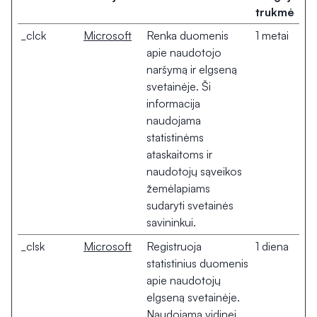
trukmė
_clck
Microsoft
Renka duomenis
1 metai
apie naudotojo
naršymą ir elgseną
svetainėje. Ši
informacija
naudojama
statistinėms
ataskaitoms ir
naudotojų sąveikos
žemėlapiams
sudaryti svetainės
savininkui.
_clsk
Microsoft
Registruoja
1 diena
statistinius duomenis
apie naudotojų
elgseną svetainėje.
Naudojama vidinei