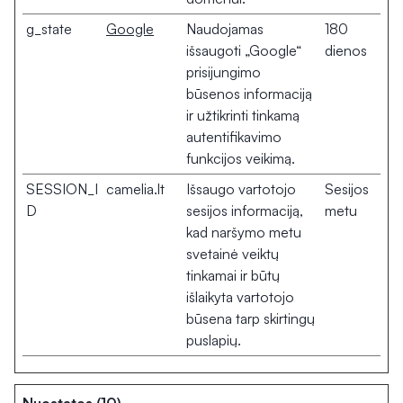
g_state
Google
Naudojamas
180
išsaugoti „Google“
dienos
prisijungimo
būsenos informaciją
ir užtikrinti tinkamą
autentifikavimo
funkcijos veikimą.
SESSION_I
camelia.lt
Išsaugo vartotojo
Sesijos
D
sesijos informaciją,
metu
kad naršymo metu
svetainė veiktų
tinkamai ir būtų
išlaikyta vartotojo
būsena tarp skirtingų
puslapių.