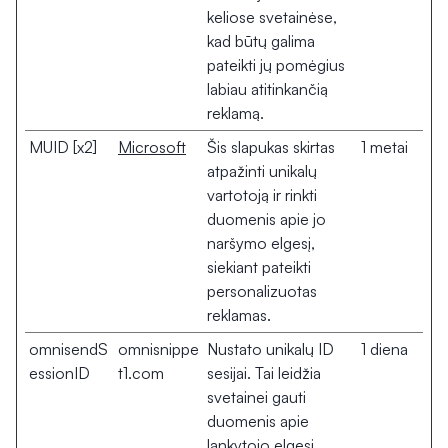
keliose svetainėse,
kad būtų galima
pateikti jų pomėgius
labiau atitinkančią
reklamą.
MUID [x2]
Microsoft
Šis slapukas skirtas
1 metai
atpažinti unikalų
vartotoją ir rinkti
duomenis apie jo
naršymo elgesį,
siekiant pateikti
personalizuotas
reklamas.
omnisendS
omnisnippe
Nustato unikalų ID
1 diena
essionID
t1.com
sesijai. Tai leidžia
svetainei gauti
duomenis apie
lankytojo elgesį