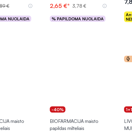
7,
2,65 €*
,89 €
3,78 €
An
OMA NUOLAIDA
% PAPILDOMA NUOLAIDA
NE
epšelį
Į krepšelį
-40%
1+
IJA maisto
BIOFARMACIJA maisto
LIV
eliais
papildas milteliais
MUL