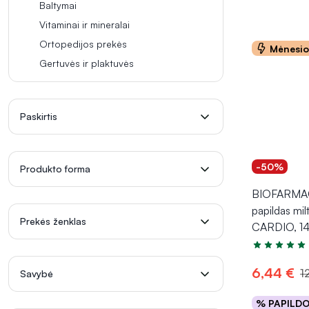
Baltymai
Vitaminai ir mineralai
Ortopedijos prekės
Mėnesi
Gertuvės ir plaktuvės
Paskirtis
-50%
Produkto forma
BIOFARMAC
papildas mi
Prekės ženklas
CARDIO, 14
Įvertinimas 4
6,44 €
1
Savybė
% PAPILD