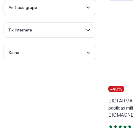
Į kr
Amžiaus grupė
Tik internete
Kaina
-40%
BIOFARMAC
papildas milt
BIOMAGNE
Įvertinimas 4