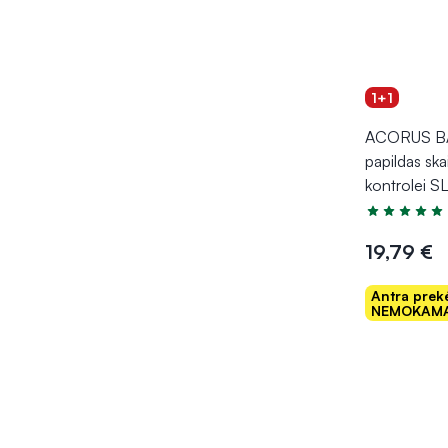
1+1
ACORUS BA
papildas ska
kontrolei 
Įvertinimas 5
19,79 €
Antra prek
NEMOKAMA
Į kr