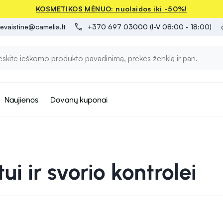
KOSMETIKOS MĖNUO: nuolaidos iki -50%!
evaistine@camelia.lt
+370 697 03000 (I-V 08:00 - 18:00)
Naujienos
Dovanų kuponai
ui ir svorio kontrolei