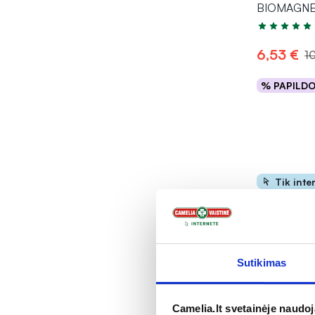
BIOMAGNE
Įvertinimas 5
6,53 €
1
% PAPILD
Į kr
Tik inte
Sutikimas
-25% *
Camelia.lt svetainėje naudo