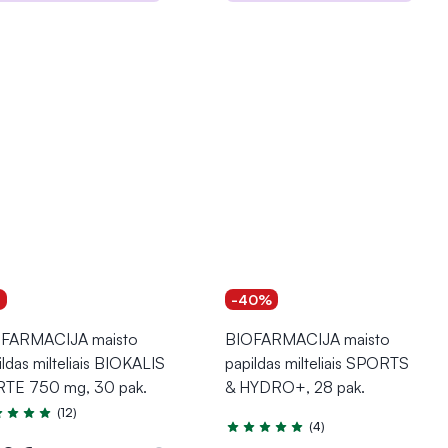
Į krepšelį
Į krepšelį
1
-40%
FARMACIJA maisto
BIOFARMACIJA maisto
ildas milteliais BIOKALIS
papildas milteliais SPORTS
TE 750 mg, 30 pak.
& HYDRO+, 28 pak.
(12)
tinimas 5.0 iš 5
(4)
Įvertinimas 4.8 iš 5