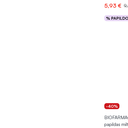
5,93 €
9
% PAPILD
Į kr
-40%
BIOFARMAC
papildas milt