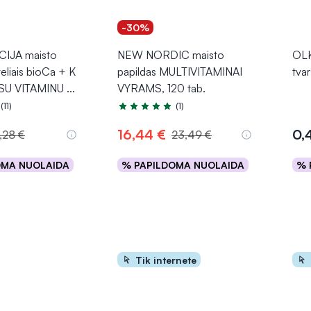
-30%
IJA maisto
NEW NORDIC maisto
OLK
teliais bioCa + K
papildas MULTIVITAMINAI
tvar
 SU VITAMINU
...
VYRAMS, 120 tab.
(11)
(1)
.0 iš 5
Įvertinimas 5.0 iš 5
16,44 €
0,
,28 €
23,49 €
OMA NUOLAIDA
% PAPILDOMA NUOLAIDA
% 
epšelį
Į krepšelį
Tik internete