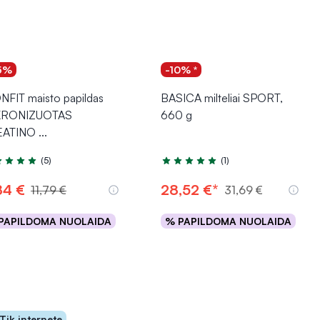
5%
-10% *
NFIT maisto papildas
BASICA milteliai SPORT,
KRONIZUOTAS
660 g
EATINO
...
(5)
(1)
tinimas 4.8 iš 5
Įvertinimas 5.0 iš 5
84 €
28,52 €*
11,79 €
31,69 €
PAPILDOMA NUOLAIDA
% PAPILDOMA NUOLAIDA
Į krepšelį
Į krepšelį
Tik internete