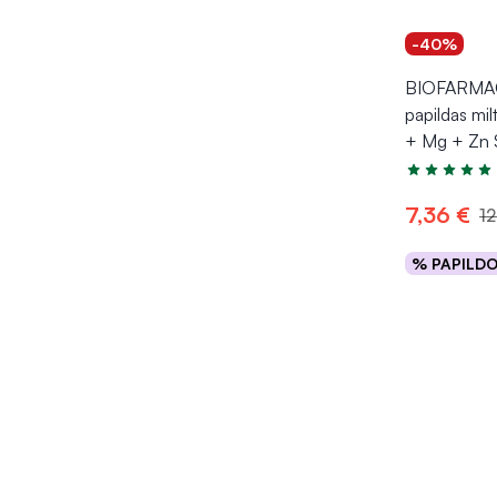
-40%
BIOFARMAC
papildas mil
+ Mg + Zn
Įvertinimas 5
7,36 €
12
% PAPILD
Į kr