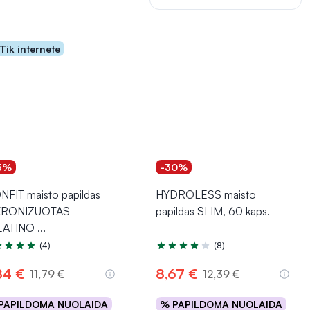
Tik internete
5%
-30%
NFIT maisto papildas
HYDROLESS maisto
KRONIZUOTAS
papildas SLIM, 60 kaps.
EATINO
...
(4)
(8)
tinimas 5.0 iš 5
Įvertinimas 3.9 iš 5
84 €
8,67 €
11,79 €
12,39 €
PAPILDOMA NUOLAIDA
% PAPILDOMA NUOLAIDA