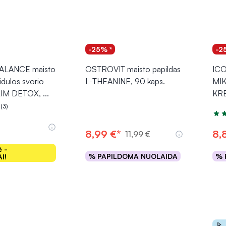
-25% *
-2
LANCE maisto
OSTROVIT maisto papildas
ICO
idulos svorio
L-THEANINE, 90 kaps.
MI
SLIM DETOX,
...
KR
(3)
.0 iš 5
Įver
8,99 €*
8,
11,99 €
ė -
% PAPILDOMA NUOLAIDA
% 
I!
epšelį
Į krepšelį