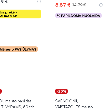
89 €
8,87 €
14,79 €
tra prekė -
% PAPILDOMA NUOLAIDA
MOKAMAI!
Į krepšelį
Į krepšelį
Mėnesio PASIŪLYMAS
1
-20%
OL maisto papildas
ŠVENČIONIŲ
TI VYRAMS, 60 tab.
VAISTAŽOLĖS maisto