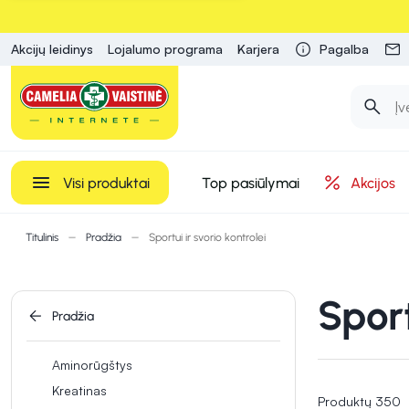
Akcijų leidinys
Lojalumo programa
Karjera
Pagalba
Visi produktai
Top pasiūlymai
Akcijos
Titulinis
Pradžia
Sportui ir svorio kontrolei
Sport
Pradžia
Aminorūgštys
Kreatinas
Produktų 350