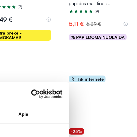
papildas maistinės
...
(7)
tinimas 4.7 iš 5
(9)
Įvertinimas 5.0 iš 5
,49 €
5,11 €
6,39 €
tra prekė -
% PAPILDOMA NUOLAIDA
MOKAMAI!
Į krepšelį
Į krepšelį
Tik internete
Apie
0%
-25%