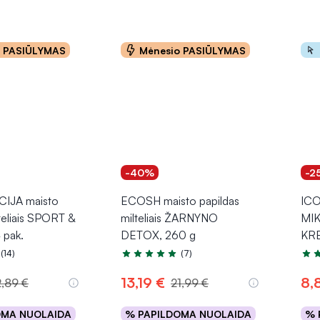
o PASIŪLYMAS
Mėnesio PASIŪLYMAS
-40%
-2
IJA maisto
ECOSH maisto papildas
ICO
lteliais SPORT &
milteliais ŽARNYNO
MI
 pak.
DETOX, 260 g
KR
(14)
(7)
.9 iš 5
Įvertinimas 4.7 iš 5
Įver
13,19 €
8,
2,89 €
21,99 €
OMA NUOLAIDA
% PAPILDOMA NUOLAIDA
% 