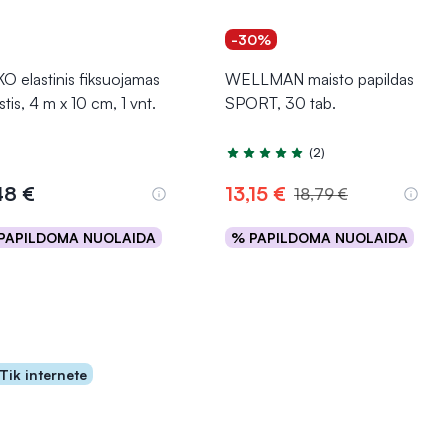
-30%
O elastinis fiksuojamas
WELLMAN maisto papildas
stis, 4 m x 10 cm, 1 vnt.
SPORT, 30 tab.
(2)
Įvertinimas 5.0 iš 5
48 €
13,15 €
18,79 €
PAPILDOMA NUOLAIDA
% PAPILDOMA NUOLAIDA
Į krepšelį
Į krepšelį
Tik internete