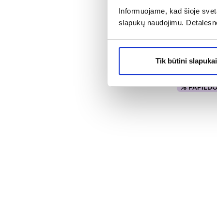
VITA-LAB ma
Informuojame, kad šioje sveta
FORTE MAG
slapukų naudojimu. Detalesn
+ B6 + CIN
Įvertinimas 4
Tik būtini slapukai
2,98 €*
% PAPILD
Į kr