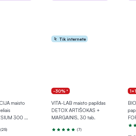
epšelį
Į krepšelį
Tik internete
-30% *
1+
IJA maisto
VITA-LAB maisto papildas
BIO
eliais
DETOX ARTIŠOKAS +
pap
SIUM 300
...
MARGAINIS, 30 tab.
FOR
Įver
(25)
(7)
.8 iš 5
Įvertinimas 5.0 iš 5