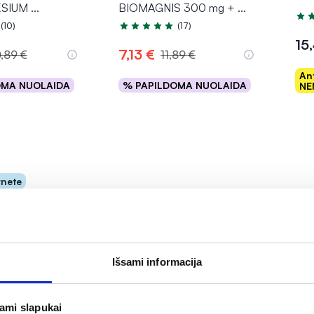
SIUM
...
BIOMAGNIS 300 mg +
...
Įver
(10)
(17)
.0 iš 5
Įvertinimas 4.7 iš 5
15
7,13 €
0,89 €
11,89 €
An
OMA NUOLAIDA
% PAPILDOMA NUOLAIDA
NE
epšelį
Į krepšelį
rnete
Išsami informacija
-4
jami slapukai