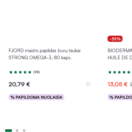
-35%
FJORD maisto papildas žuvų taukai
BIODERMA 
STRONG OMEGA-3, 80 kaps.
HUILE DE D
(99)
Įvertinimas 4.9 iš 5
Įvertinimas 5
20,79 €
13,05 €
% PAPILDOMA NUOLAIDA
% PAPILD
Į krepšelį