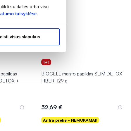
tikti su dalies arba visų
vatumo taisyklėse
.
eisti visus slapukus
1+1
apildas
BIOCELL maisto papildas SLIM DETOX
 DETOX +
FIBER, 129 g
32,69 €
Antra prekė - NEMOKAMAI!
Į krepšelį