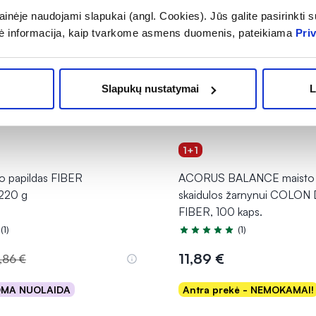
inėje naudojami slapukai (angl. Cookies). Jūs galite pasirinkti su
ė informacija, kaip tvarkome asmens duomenis, pateikiama
Pri
Slapukų nustatymai
L
1+1
o papildas FIBER
ACORUS BALANCE maisto p
220 g
skaidulos žarnynui COLON
FIBER, 100 kaps.
(1)
(1)
.0 iš 5
Įvertinimas 5.0 iš 5
11,89 €
,86 €
OMA NUOLAIDA
Antra prekė - NEMOKAMAI!
Į krepšelį
Į krepšelį