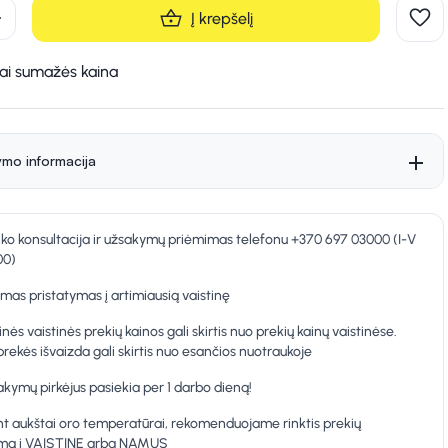
d
Į krepšelį
kai sumažės kaina
ymo informacija
nko konsultacija ir užsakymų priėmimas telefonu +370 697 03000 (I-V
00)
as pristatymas į artimiausią vaistinę
inės vaistinės prekių kainos gali skirtis nuo prekių kainų vaistinėse.
prekės išvaizda gali skirtis nuo esančios nuotraukoje
kymų pirkėjus pasiekia per 1 darbo dieną!
t aukštai oro temperatūrai, rekomenduojame rinktis prekių
ymą į VAISTINĘ arba NAMUS