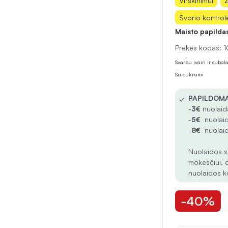
Virškinimui
Ž
Svorio kontrol
Maisto papilda
Prekės kodas:
Svarbu įvairi ir suba
Su cukrumi
✓
PAPILDOMA
-
3€
nuolaida
-
5€
nuolaid
-
8€
nuolaid
Nuolaidos s
mokesčiui, 
nuolaidos k
-40%