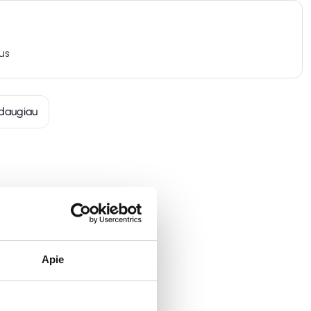
us
daugiau
Apie