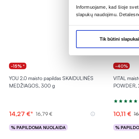
Informuojame, kad šioje sveta
slapukų naudojimu. Detalesn
Tik būtini slapukai
-15% *
-40%
YOU 2.0 maisto papildas SKAIDULINĖS
VITAL maist
MEDŽIAGOS, 300 g
POWDER, 
Įvertinimas 5
14,27 €*
10,11 €
16,79 €
16
% PAPILDOMA NUOLAIDA
% PAPILD
Į krepšelį