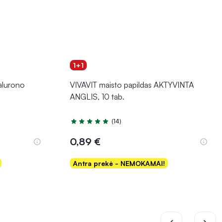
1+1
alurono
VIVAVIT maisto papildas AKTYVINTA
ANGLIS, 10 tab.
(14)
Įvertinimas 5.0 iš 5
0,89 €
Antra prekė - NEMOKAMAI!
Į krepšelį