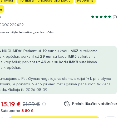
arnynui
Normaliam cholesterolio kiekiui
Kepenims
ei
s
(7)
Įvertinimas 4.7 
 10000222422
lansuota mityba bei sveikas gyvenimo būdas
 NUOLAIDA!
Perkant už
19 eur
su kodu
IMK3
suteikiama
 krepšeliui; perkant už
29 eur
su kodu
IMK5
suteikiama
a krepšeliui; perkant už
49 eur
su kodu
IMK8
suteikiama
a krepšeliui.
umuojamos. Pasiūlymas negalioja vaistams, akcijai 1+1, pristatymo
dovanų kuponams. Vieno pirkimo metu galima panaudoti tik vieną
odą. Galioja iki 2026 08 09
13,19 €
21,99 €
Prekės likučiai vaistinėse
Sutaupote:
8,80 €