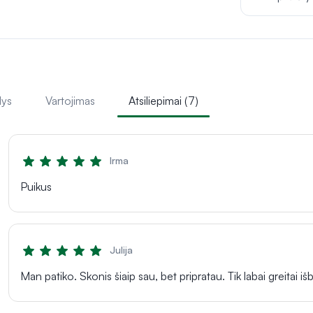
lys
Vartojimas
Atsiliepimai (7)
Irma
Puikus
Julija
Man patiko. Skonis šiaip sau, bet pripratau. Tik labai greitai išbr