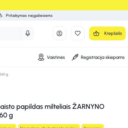
Pritaikymas neįgaliesiems
Krepšelis
Vaistinės
Registracija skiepams
260 g
isto papildas milteliais ŽARNYNO
60 g