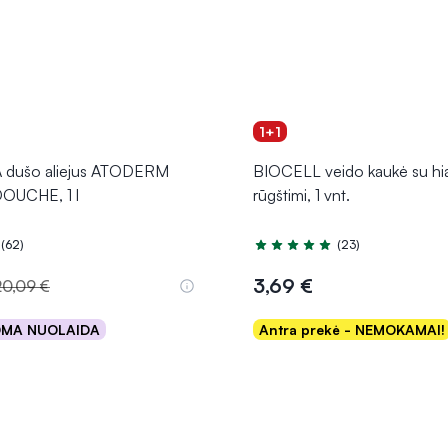
1+1
dušo aliejus ATODERM
BIOCELL veido kaukė su hi
OUCHE, 1 l
rūgštimi, 1 vnt.
(62)
(23)
.0 iš 5
Įvertinimas 5.0 iš 5
3,69 €
20,09 €
OMA NUOLAIDA
Antra prekė - NEMOKAMAI!
Į krepšelį
Į krepšelį