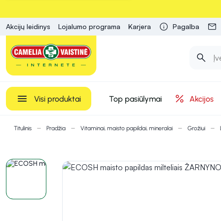
Akcijų leidinys
Lojalumo programa
Karjera
Pagalba
Visi produktai
Top pasiūlymai
Akcijos
Titulinis
Pradžia
Vitaminai, maisto papildai, mineralai
Grožiui