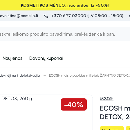
KOSMETIKOS MĖNUO: nuolaidos iki -50%!
evaistine@camelia.lt
+370 697 03000 (I-V 08:00 - 18:00)
Naujienos
Dovanų kuponai
Lieknėjimui ir detoksikacijai
ECOSH maisto papildas milteliais ŽARNYNO DETOX, 
ECOSH
-40%
ECOSH ma
DETOX, 2