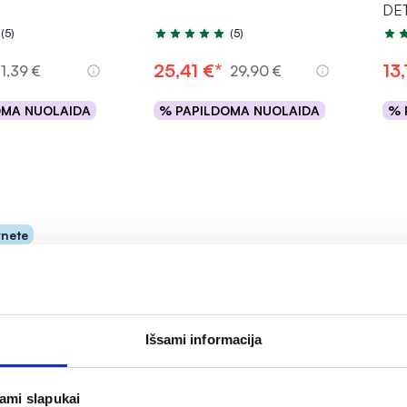
DET
(5)
(5)
.0 iš 5
Įvertinimas 5.0 iš 5
Įver
25,41 €*
13,
11,39 €
29,90 €
OMA NUOLAIDA
% PAPILDOMA NUOLAIDA
% 
epšelį
Į krepšelį
rnete
Išsami informacija
jami slapukai