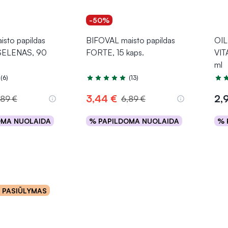
-50%
sto papildas
BIFOVAL maisto papildas
OIL
SELENAS, 90
FORTE, 15 kaps.
VIT
ml
(6)
(13)
.7 iš 5
Įvertinimas 5.0 iš 5
Įver
3,44 €
2,
,89 €
6,89 €
OMA NUOLAIDA
% PAPILDOMA NUOLAIDA
% 
epšelį
Į krepšelį
o PASIŪLYMAS