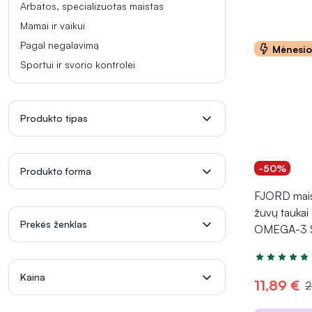
Arbatos, specializuotas maistas
Mamai ir vaikui
Pagal negalavimą
Mėnesi
Sportui ir svorio kontrolei
Produkto tipas
-50%
Produkto forma
FJORD mais
žuvų tauka
Prekės ženklas
OMEGA-3 
Įvertinimas 5
Kaina
11,89 €
2