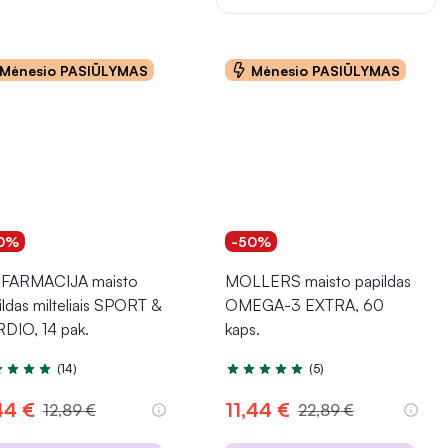
Mėnesio PASIŪLYMAS
Mėnesio PASIŪLYMAS
0%
-50%
FARMACIJA maisto
MOLLERS maisto papildas
ildas milteliais SPORT &
OMEGA-3 EXTRA, 60
DIO, 14 pak.
kaps.
(14)
(5)
tinimas 4.9 iš 5
Įvertinimas 5.0 iš 5
44 €
11,44 €
12,89 €
22,89 €