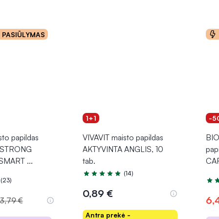
o PASIŪLYMAS
1+1
-5
to papildas
VIVAVIT maisto papildas
BIO
i STRONG
AKTYVINTA ANGLIS, 10
pap
SMART
...
tab.
CAR
(14)
Įvertinimas 5.0 iš 5
(23)
.0 iš 5
Įver
0,89 €
6,
3,79 €
Antra prekė -