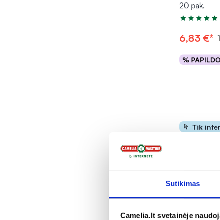
20 pak.
Įvertinimas 5
6,83 €*
% PAPILD
Į kr
Tik inte
Sutikimas
-25%
Camelia.lt svetainėje naudo