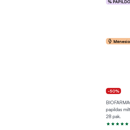
% PAPILD
Į kr
Mėnesi
-50%
BIOFARMAC
papildas mil
28 pak.
Įvertinimas 4