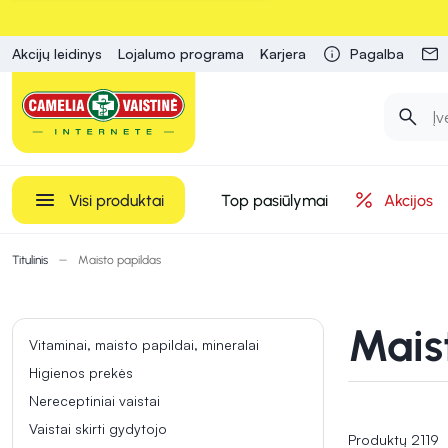
Akcijų leidinys
Lojalumo programa
Karjera
Pagalba
Visi produktai
Top pasiūlymai
Akcijos
Titulinis
Maisto papildas
Mais
Vitaminai, maisto papildai, mineralai
Higienos prekės
Nereceptiniai vaistai
Vaistai skirti gydytojo
Produktų 2119