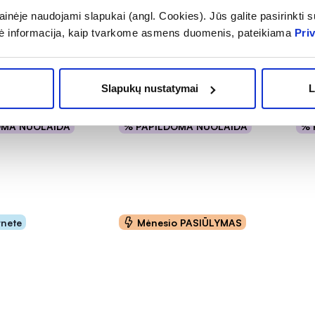
sto papildas
VALIDOL maisto papildas
FJO
inėje naudojami slapukai (angl. Cookies). Jūs galite pasirinkti su
UOTAS
LUBNYPHARM, 10
žuv
ė informacija, kaip tvarkome asmens duomenis, pateikiama
Pri
..
poliežuvinių tab.
OME
(4)
(11)
.0 iš 5
Įvertinimas 5.0 iš 5
Įver
Slapukų nustatymai
L
0,89 €
20
1,79 €
OMA NUOLAIDA
% PAPILDOMA NUOLAIDA
% 
epšelį
Į krepšelį
rnete
Mėnesio PASIŪLYMAS