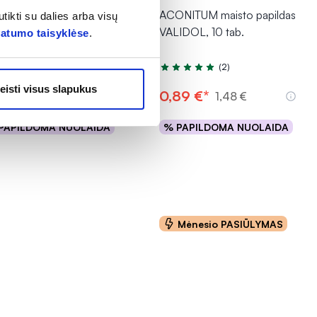
RD maisto papildas
ACONITUM maisto papildas
tikti su dalies arba visų
ų taukai STRONG
VALIDOL, 10 tab.
vatumo taisyklėse
.
GA-3, 80 kaps.
(99)
(2)
tinimas 4.9 iš 5
Įvertinimas 5.0 iš 5
eisti visus slapukus
,79 €
0,89 €*
1,48 €
PAPILDOMA NUOLAIDA
% PAPILDOMA NUOLAIDA
Į krepšelį
Į krepšelį
Mėnesio PASIŪLYMAS