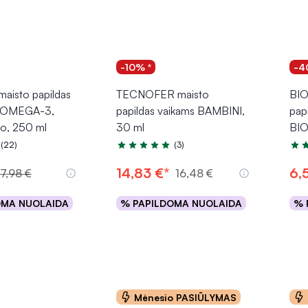
-10% *
-4
isto papildas
TECNOFER maisto
BIO
i OMEGA-3,
papildas vaikams BAMBINI,
papi
io, 250 ml
30 ml
BI
(22)
(3)
.8 iš 5
Įvertinimas 4.7 iš 5
Įver
14,83 €*
6,
17,98 €
16,48 €
OMA NUOLAIDA
% PAPILDOMA NUOLAIDA
% 
epšelį
Į krepšelį
Mėnesio PASIŪLYMAS