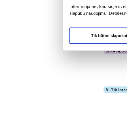
ICONFIT mai
Informuojame, kad šioje sveta
MIKRONIZ
slapukų naudojimu. Detalesn
KREATINO
.
Įvertinimas 5
Tik būtini slapukai
8,84 €
1
% PAPILD
Į kr
Tik inte