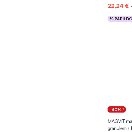
22,24 €
% PAPILD
Į kr
-40% *
MAGVIT mai
granulėmi