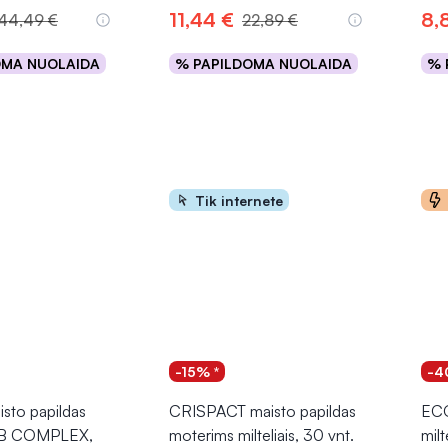
11,44 €
8,
44,49 €
22,89 €
OMA NUOLAIDA
% PAPILDOMA NUOLAIDA
% 
epšelį
Į krepšelį
Tik internete
-15% *
-4
sto papildas
CRISPACT maisto papildas
ECO
s B COMPLEX,
moterims milteliais, 30 vnt.
mil