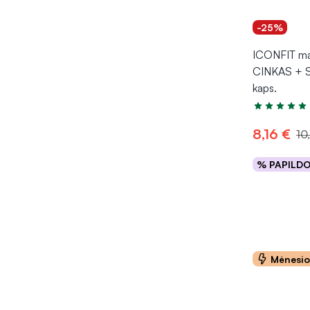
-25%
ICONFIT mai
CINKAS + 
kaps.
Įvertinimas 4
8,16 €
10
% PAPILD
Į kr
Mėnesi