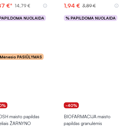
87 €*
1,94 €
14,79 €
3,89 €
PAPILDOMA NUOLAIDA
% PAPILDOMA NUOLAIDA
Į krepšelį
Į krepšelį
Mėnesio PASIŪLYMAS
0%
-40%
SH maisto papildas
BIOFARMACIJA maisto
teliais ŽARNYNO
papildas granulėmis