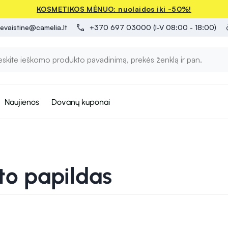
KOSMETIKOS MĖNUO: nuolaidos iki -50%!
evaistine@camelia.lt
+370 697 03000 (I-V 08:00 - 18:00)
Naujienos
Dovanų kuponai
to papildas