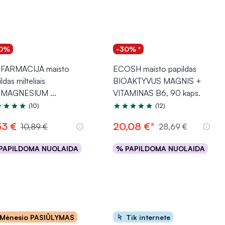
0%
-30% *
FARMACIJA maisto
ECOSH maisto papildas
ldas milteliais
BIOAKTYVUS MAGNIS +
OMAGNESIUM
...
VITAMINAS B6, 90 kaps.
(10)
(12)
tinimas 5.0 iš 5
Įvertinimas 5.0 iš 5
53 €
20,08 €*
10,89 €
28,69 €
PAPILDOMA NUOLAIDA
% PAPILDOMA NUOLAIDA
Į krepšelį
Į krepšelį
Mėnesio PASIŪLYMAS
Tik internete