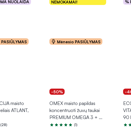
OMA NUOLAIDA
% 
NEMOKAMAI!
epšelį
Į krepšelį
o PASIŪLYMAS
Mėnesio PASIŪLYMAS
-50%
-4
IJA maisto
OMEX maisto papildas
ECO
teliais ATLANT,
koncentruoti žuvų taukai
VIT
PREMIUM OMEGA 3 +
...
90 
(28)
(1)
.9 iš 5
Įvertinimas 5.0 iš 5
Įver