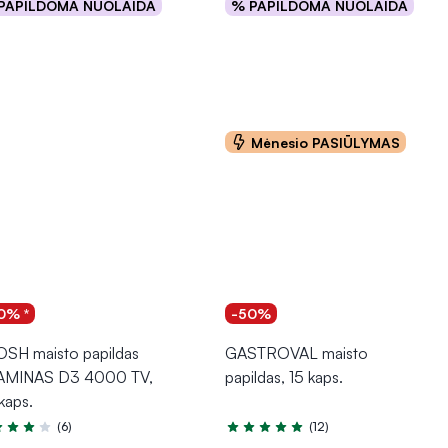
PAPILDOMA NUOLAIDA
% PAPILDOMA NUOLAIDA
Į krepšelį
Į krepšelį
Mėnesio PASIŪLYMAS
0% *
-50%
SH maisto papildas
GASTROVAL maisto
AMINAS D3 4000 TV,
papildas, 15 kaps.
kaps.
(6)
(12)
tinimas 4.3 iš 5
Įvertinimas 4.8 iš 5