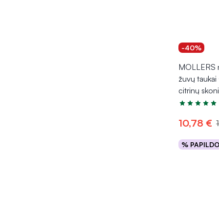
-40%
MOLLERS ma
žuvų tauka
citrinų skon
Įvertinimas 4
10,78 €
% PAPILD
Į kr