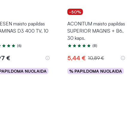
-50%
ESEN maisto papildas
ACONITUM maisto papildas
AMINAS D3 400 TV, 10
SUPERIOR MAGNIS + B6,
30 kaps.
(6)
(8)
tinimas 4.8 iš 5
Įvertinimas 5.0 iš 5
97 €
5,44 €
10,89 €
PAPILDOMA NUOLAIDA
% PAPILDOMA NUOLAIDA
Į krepšelį
Į krepšelį