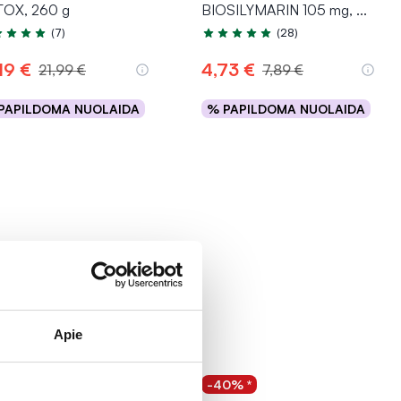
OX, 260 g
BIOSILYMARIN 105 mg,
...
(7)
(28)
tinimas 4.7 iš 5
Įvertinimas 4.6 iš 5
19 €
4,73 €
21,99 €
7,89 €
PAPILDOMA NUOLAIDA
% PAPILDOMA NUOLAIDA
Į krepšelį
Į krepšelį
Apie
-40% *