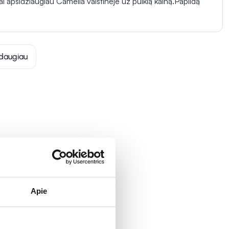
i apsidžiaugiau Camelia vaistinėje už puikią kainą.Papildą
daugiau
Apie