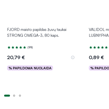
FJORD maisto papildas žuvų taukai
VALIDOL ma
STRONG OMEGA-3, 80 kaps.
LUBNYPHARM
(99)
Įvertinimas 4.9 iš 5
Įvertinimas 5
20,79 €
0,89 €
% PAPILDOMA NUOLAIDA
% PAPILD
Į krepšelį