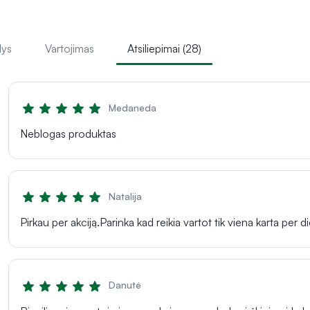
lys
Vartojimas
Atsiliepimai (28)
Medaneda
Neblogas produktas
Natalija
Pirkau per akciją.Parinka kad reikia vartot tik viena karta per d
Danutė