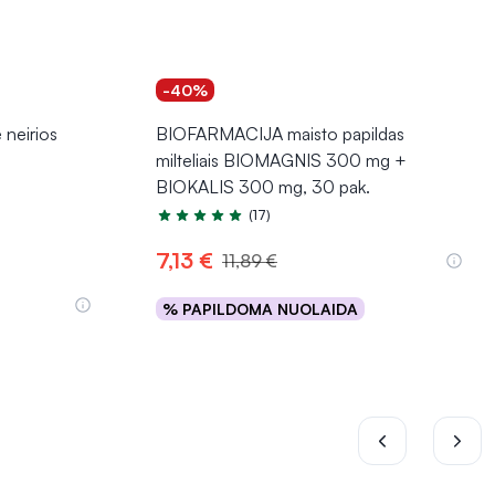
-40%
neirios
BIOFARMACIJA maisto papildas
milteliais BIOMAGNIS 300 mg +
BIOKALIS 300 mg, 30 pak.
(17)
Įvertinimas 4.7 iš 5
7,13 €
11,89 €
% PAPILDOMA NUOLAIDA
Į krepšelį