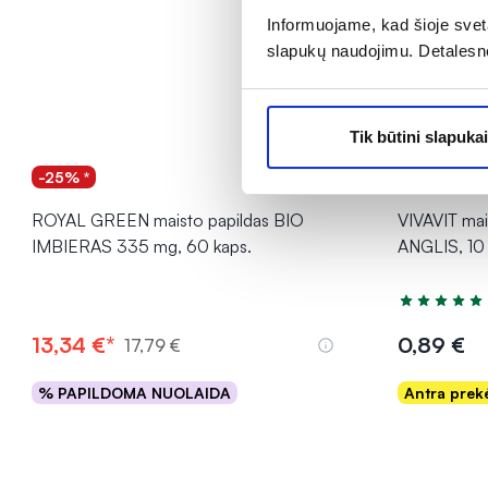
Informuojame, kad šioje sveta
slapukų naudojimu. Detalesn
Tik būtini slapukai
-25% *
1+1
ROYAL GREEN maisto papildas BIO
VIVAVIT ma
IMBIERAS 335 mg, 60 kaps.
ANGLIS, 10 
Įvertinimas 5
13,34 €*
0,89 €
17,79 €
% PAPILDOMA NUOLAIDA
Antra pre
Į krepšelį