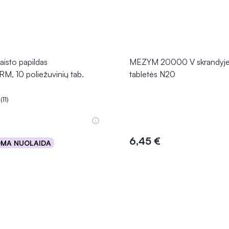
isto papildas
MEZYM 20000 V skrandyje 
, 10 poliežuvinių tab.
tabletės N20
(11)
.0 iš 5
6,45 €
OMA NUOLAIDA
Į krepšelį
Į krepšelį