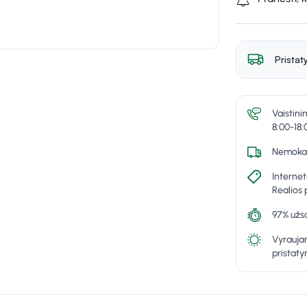
Pristat
Vaistini
8:00-18:
Nemokam
Internet
Realios 
97% užsa
Vyraujan
pristat