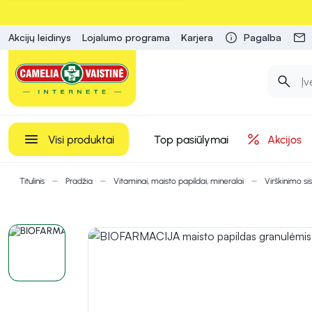
Akcijų leidinys
Lojalumo programa
Karjera
Pagalba
Visi produktai
Top pasiūlymai
Akcijos
Titulinis
Pradžia
Vitaminai, maisto papildai, mineralai
Virškinimo si