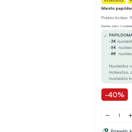
Virškinimui
Maisto papilda
Prekės kodas:
Svarbu įvairi ir suba
✓
PAPILDOMA
-
3€
nuolaida
-
5€
nuolaid
-
8€
nuolaid
Nuolaidos s
mokesčiui, 
nuolaidos k
-40%
remove
ad
Pranešti, 