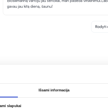
Biosilimariną vartoju jau senokai, man padeda virškinimui.Laba
gavau jau kitą dieną, šaunu!
Rodyti 
Išsami informacija
jami slapukai