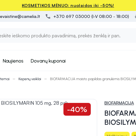
KOSMETIKOS MĖNUO: nuolaidos iki -50%!
evaistine@camelia.lt
+370 697 03000 (I-V 08:00 - 18:00)
Naujienos
Dovanų kuponai
stemai
Kepenų veiklai
BIOFARMACIJA maisto papildas granulėmis BIOSILYM
BIOFARMACIJA
-40%
BIOFARMA
BIOSILYM