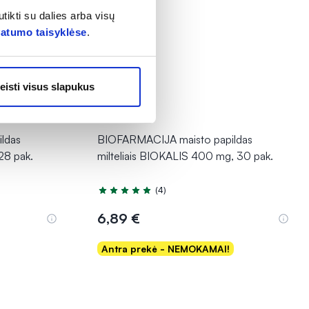
tikti su dalies arba visų
vatumo taisyklėse
.
eisti visus slapukus
1+1
ldas
BIOFARMACIJA maisto papildas
28 pak.
milteliais BIOKALIS 400 mg, 30 pak.
(4)
Įvertinimas 5.0 iš 5
6,89 €
Antra prekė - NEMOKAMAI!
Į krepšelį