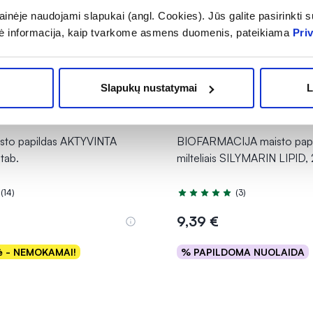
inėje naudojami slapukai (angl. Cookies). Jūs galite pasirinkti su
ė informacija, kaip tvarkome asmens duomenis, pateikiama
Pri
Slapukų nustatymai
L
isto papildas AKTYVINTA
BIOFARMACIJA maisto papi
tab.
milteliais SILYMARIN LIPID, 
(14)
(3)
.0 iš 5
Įvertinimas 5.0 iš 5
9,39 €
kė - NEMOKAMAI!
% PAPILDOMA NUOLAIDA
Į krepšelį
Į krepšelį