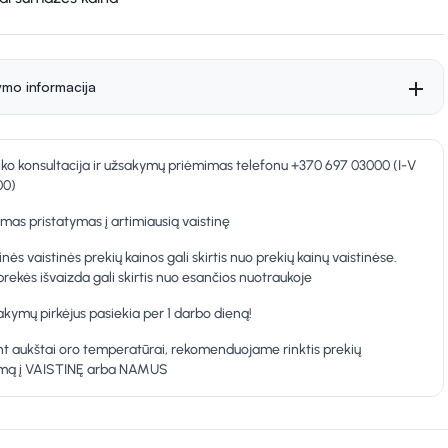
ymo informacija
nko konsultacija ir užsakymų priėmimas telefonu +370 697 03000 (I-V
00)
as pristatymas į artimiausią vaistinę
inės vaistinės prekių kainos gali skirtis nuo prekių kainų vaistinėse.
prekės išvaizda gali skirtis nuo esančios nuotraukoje
kymų pirkėjus pasiekia per 1 darbo dieną!
t aukštai oro temperatūrai, rekomenduojame rinktis prekių
ymą į VAISTINĘ arba NAMUS