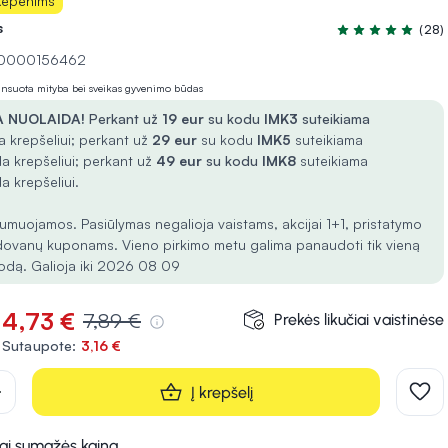
Kepenims
s
(28)
Įvertinimas 4.6 i
 10000156462
lansuota mityba bei sveikas gyvenimo būdas
 NUOLAIDA!
Perkant už
19 eur
su kodu
IMK3
suteikiama
 krepšeliui; perkant už
29 eur
su kodu
IMK5
suteikiama
a krepšeliui; perkant už
49 eur
su kodu
IMK8
suteikiama
a krepšeliui.
umuojamos. Pasiūlymas negalioja vaistams, akcijai 1+1, pristatymo
dovanų kuponams. Vieno pirkimo metu galima panaudoti tik vieną
odą. Galioja iki 2026 08 09
4,73 €
7,89 €
Prekės likučiai vaistinėse
Sutaupote:
3,16 €
d
Į krepšelį
kai sumažės kaina