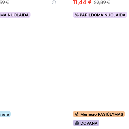
11,44 €
,39 €
22,89 €
OMA NUOLAIDA
% PAPILDOMA NUOLAIDA
Į krepšelį
Į krepšelį
INFORMACIJA
rnete
Mėnesio PASIŪLYMAS
DOVANA