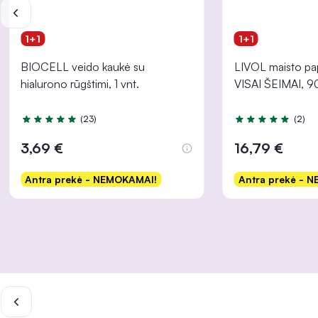
1+1
1+1
BIOCELL veido kaukė su
LIVOL maisto pa
hialurono rūgštimi, 1 vnt.
VISAI ŠEIMAI, 90
(23)
(2)
Įvertinimas 5.0 iš 5
Įvertinimas 5.0 iš
3,69 €
16,79 €
Antra prekė - NEMOKAMAI!
Antra prekė - 
Į krepšelį
Į krep
INFORMACIJA
INFORMACIJA