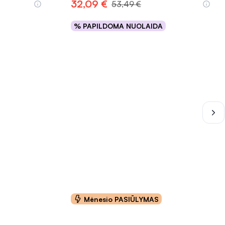
32,09 €
53,49 €
% PAPILDOMA NUOLAIDA
Į krepšelį
INFORMACIJA
Mėnesio PASIŪLYMAS