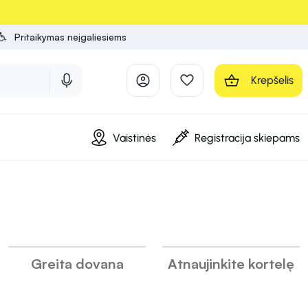
Pritaikymas neįgaliesiems
Krepšelis
Vaistinės
Registracija skiepams
INFORMACIJA
INFORMACIJA
INFORMACIJA
Greita dovana
Atnaujinkite kortelę