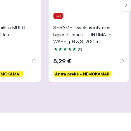
1+1
pildas MULTI
SEBAMED švelnus intymios
 tab.
higienos prausiklis INTIMATE
WASH, pH 3,8, 200 ml
(5)
 5
Įvertinimas 4.8 iš 5
8,29 €
NEMOKAMAI!
Antra prekė - NEMOKAMAI!
šelį
Į krepšelį
INFORMACIJA