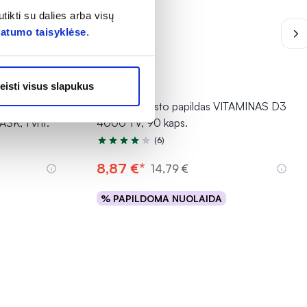
tikti su dalies arba visų
vatumo taisyklėse
.
-40% *
eisti visus slapukus
aukė BIO
ECOSH maisto papildas VITAMINAS D3
K, 1 vnt.
4000 TV, 90 kaps.
(6)
Įvertinimas 4.3 iš 5
8,87 €*
14,79 €
% PAPILDOMA NUOLAIDA
Į krepšelį