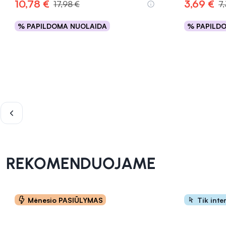
10,78 €
3,69 €
17,98 €
7
% PAPILDOMA NUOLAIDA
% PAPILD
Į krepšelį
INFORMACIJA
INFORMACIJA
REKOMENDUOJAME
Mėnesio PASIŪLYMAS
Tik inte