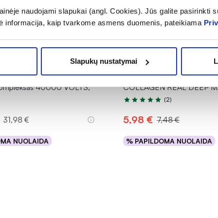
inėje naudojami slapukai (angl. Cookies). Jūs galite pasirinkti su
ė informacija, kaip tvarkome asmens duomenis, pateikiama
Pri
-20%
Slapukų nustatymai
L
RALS maisto papildas
BIODANCE lakštinė veido k
ų kompleksas 40000 VOLTS,
COLLAGEN REAL DEEP MAS
(2)
Įvertinimas 5.0 iš 5
5,98 €
31,98 €
7,48 €
OMA NUOLAIDA
% PAPILDOMA NUOLAIDA
Į krepšelį
Į krepšelį