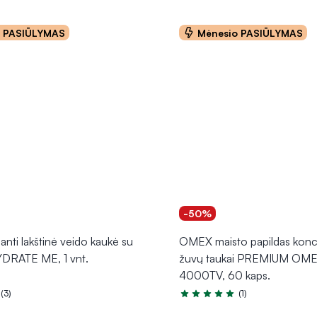
o PASIŪLYMAS
Mėnesio PASIŪLYMAS
-50%
anti lakštinė veido kaukė su
OMEX maisto papildas konc
YDRATE ME, 1 vnt.
žuvų taukai PREMIUM OM
4000TV, 60 kaps.
(3)
(1)
.0 iš 5
Įvertinimas 5.0 iš 5