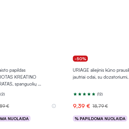
-50%
sto papildas
URIAGE aliejinis kūno prausik
UOTAS KREATINO
jautriai odai, su dozatorium
TAS, spanguolių
...
(2)
(12)
.0 iš 5
Įvertinimas 4.9 iš 5
9,39 €
,89 €
18,79 €
OMA NUOLAIDA
% PAPILDOMA NUOLAIDA
Į krepšelį
Į krepšelį