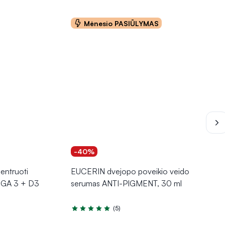
Mėnesio PASIŪLYMAS
-40%
entruoti
EUCERIN dvejopo poveikio veido
EGA 3 + D3
serumas ANTI-PIGMENT, 30 ml
(5)
Įvertinimas 5.0 iš 5