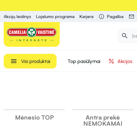
Akcijų leidinys
Lojalumo programa
Karjera
Pagalba
Visi produktai
Top pasiūlymai
Akcijos
INFORMACIJA
Camelia
Mėnesio TOP
Antra prekė
NEMOKAMAI