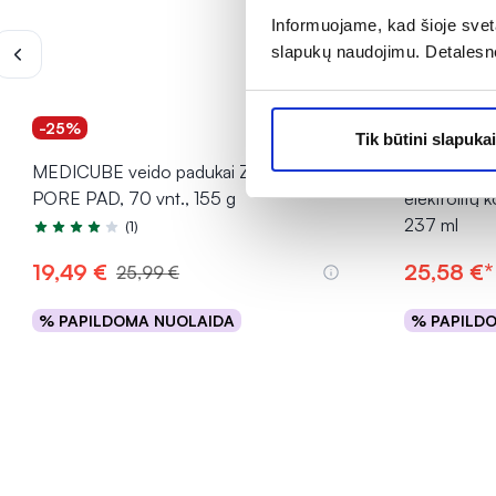
Informuojame, kad šioje sveta
slapukų naudojimu. Detalesn
-25%
-20% *
Tik būtini slapukai
MEDICUBE veido padukai ZERO
TRACE MINE
PORE PAD, 70 vnt., 155 g
elektrolit
237 ml
(1)
Įvertinimas 4.0 iš 5
19,49 €
25,58 €*
25,99 €
% PAPILDOMA NUOLAIDA
% PAPILD
Į krepšelį
INFORMACIJA