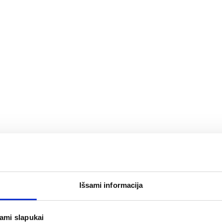
rnete
Tik internete
Išsami informacija
jami slapukai