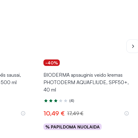
-40%
lis sausai,
BIODERMA apsauginis veido kremas
i, 500 ml
PHOTODERM AQUAFLIUDE, SPF50+,
40 ml
(4)
Įvertinimas 3.3 iš 5
10,49 €
17,49 €
% PAPILDOMA NUOLAIDA
Į krepšelį