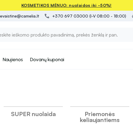
KOSMETIKOS MĖNUO: nuolaidos iki -50%!
evaistine@camelia.lt
+370 697 03000 (I-V 08:00 - 18:00)
Naujienos
Dovanų kuponai
SUPER nuolaida
Priemonės
keliaujantiems