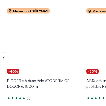
Mėnesio PASIŪLYMAS
Mėnesi
-40%
-50%
BIODERMA dušo želė ATODERM GEL
AIMX drėkin
DOUCHE, 1000 ml
peptidais H
(9)
Įvertinimas 4.8 iš 5
Įvertinimas 5