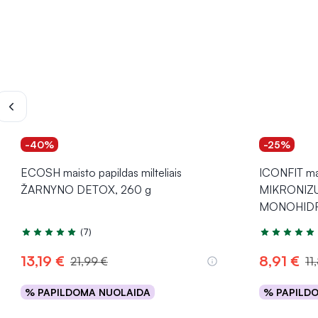
-40%
-25%
ECOSH maisto papildas milteliais
ICONFIT mai
ŽARNYNO DETOX, 260 g
MIKRONIZ
MONOHIDRA
(7)
Įvertinimas 4.7 iš 5
Įvertinimas 5
13,19 €
8,91 €
21,99 €
11
% PAPILDOMA NUOLAIDA
% PAPILD
Į krepšelį