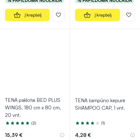
% PAPILDOMA NUOLAIDA
% PAPILDOMA NUOLAIDA
Į krepšelį
Į krepšelį
TENA paklotai BED PLUS
TENA šampūno kepurė
WINGS, 180 cm x 80 cm,
SHAMPOO CAP, 1 vnt.
20 vnt.
(2)
(1)
Įvertinimas 5.0 iš 5
Įvertinimas 4.0 iš 5
15,39 €
4,28 €