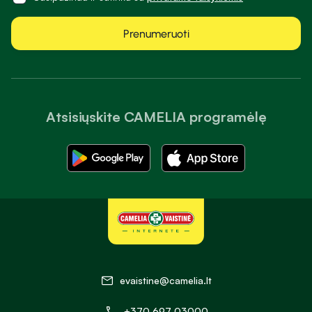
Prenumeruoti
Atsisiųskite CAMELIA programėlę
evaistine@camelia.lt
+370 697 03000