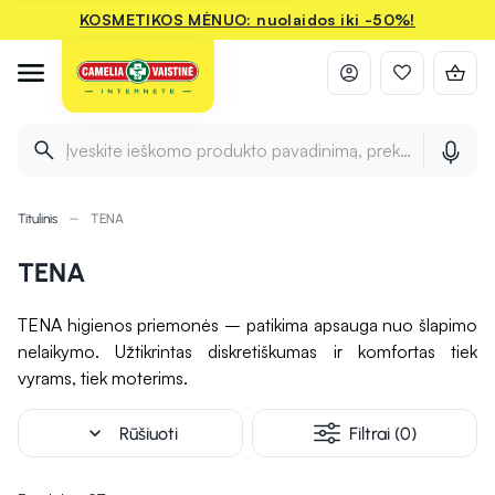
KOSMETIKOS MĖNUO: nuolaidos iki -50%!
Įveskite ieškomo produkto pavadinimą, prekės ženklą ir 
Titulinis
TENA
TENA
TENA higienos priemonės – patikima apsauga nuo šlapimo
nelaikymo. Užtikrintas diskretiškumas ir komfortas tiek
vyrams, tiek moterims.
expand_more
Rūšiuoti
Filtrai (0)