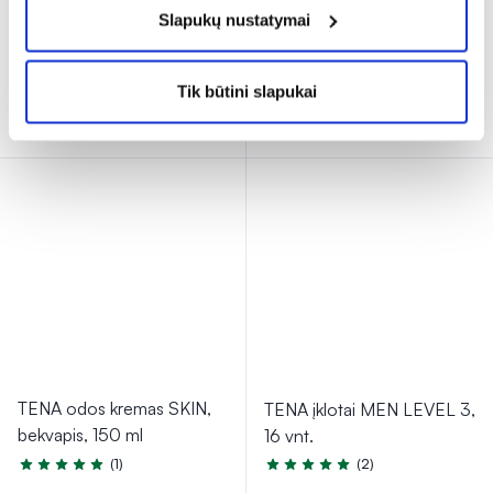
5,49 €
4,16 €*
4,89 €
Slapukų nustatymai
% PAPILDOMA NUOLAIDA
% PAPILDOMA NUOLAIDA
Tik būtini slapukai
Į krepšelį
Į krepšelį
TENA odos kremas SKIN,
TENA įklotai MEN LEVEL 3,
bekvapis, 150 ml
16 vnt.
(1)
(2)
Įvertinimas 5.0 iš 5
Įvertinimas 5.0 iš 5