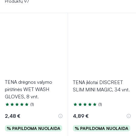
Produktų 97
TENA drėgnos valymo
TENA įklotai DISCREET
pirštinės WET WASH
SLIM MINI MAGIC, 34 vnt.
GLOVES, 8 vnt.
(1)
(1)
Įvertinimas 5.0 iš 5
Įvertinimas 5.0 iš 5
2,48 €
4,89 €
% PAPILDOMA NUOLAIDA
% PAPILDOMA NUOLAIDA