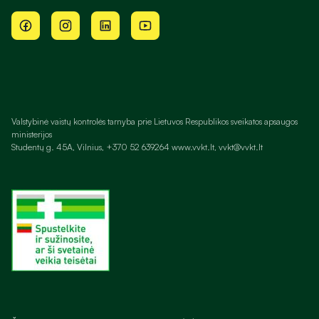
Valstybinė vaistų kontrolės tarnyba prie Lietuvos Respublikos sveikatos apsaugos
ministerijos
Studentų g. 45A, Vilnius, +370 52 639264 www.vvkt.lt, vvkt@vvkt.lt