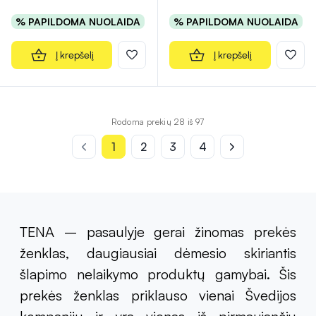
% PAPILDOMA NUOLAIDA
% PAPILDOMA NUOLAIDA
Į krepšelį
Į krepšelį
Rodoma prekių 28 iš 97
1
2
3
4
TENA – pasaulyje gerai žinomas prekės
ženklas, daugiausiai dėmesio skiriantis
šlapimo nelaikymo produktų gamybai. Šis
prekės ženklas priklauso vienai Švedijos