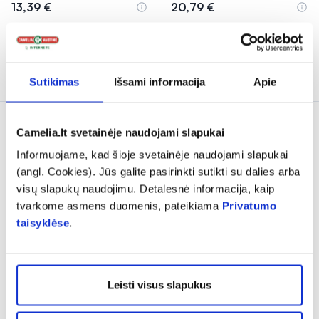
13,39 €
20,79 €
% PAPILDOMA NUOLAIDA
% PAPILDOMA NUOLAIDA
Į krepšelį
Į krepšelį
Sutikimas
Išsami informacija
Apie
Camelia.lt svetainėje naudojami slapukai
Informuojame, kad šioje svetainėje naudojami slapukai
(angl. Cookies). Jūs galite pasirinkti sutikti su dalies arba
visų slapukų naudojimu. Detalesnė informacija, kaip
tvarkome asmens duomenis, pateikiama
Privatumo
taisyklėse
.
-15% *
TENA prausimosi putos
TENA šampūnas ir dušo
WASH MOUSSE, 400 ml
želė, 500 ml
Leisti visus slapukus
(2)
(2)
Įvertinimas 5.0 iš 5
Įvertinimas 5.0 iš 5