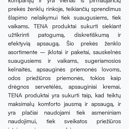
kompanijų ir yra vienas iš pirmaujančių
prekės ženklų rinkoje, teikiančių sprendimus
šlapimo nelaikymui tiek suaugusiems, tiek
vaikams. TENA produktai sukurti siekiant
užtikrinti patogumą, diskretiškumą ir
efektyvią apsaugą. Šio prekės ženklo
asortimente – įklotai ir paketai, sauskelnės
suaugusiems ir vaikams, sugeriamosios
kelnaitės, apsauginės priemonės lovoms,
odos priežiūros priemonės, tokios kaip
drėgnos servetėlės, apsauginiai kremai.
TENA produktai yra sukurti taip, kad teiktų
maksimalų komforto jausmą ir apsaugą, ir
yra plačiai naudojami tiek asmeniniam
naudojimui, tiek sveikatos priežiūros