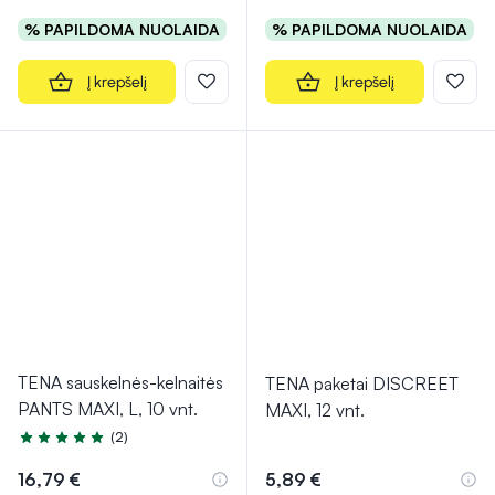
% PAPILDOMA NUOLAIDA
% PAPILDOMA NUOLAIDA
Į krepšelį
Į krepšelį
TENA sauskelnės-kelnaitės
TENA paketai DISCREET
PANTS MAXI, L, 10 vnt.
MAXI, 12 vnt.
(2)
Įvertinimas 5.0 iš 5
16,79 €
5,89 €