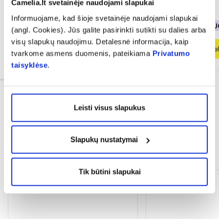
Camelia.lt svetainėje naudojami slapukai
11,98 €
7,79 €
Informuojame, kad šioje svetainėje naudojami slapukai
% PAPILDOMA NUOLAIDA
% PAPILDOMA NU
(angl. Cookies). Jūs galite pasirinkti sutikti su dalies arba
visų slapukų naudojimu. Detalesnė informacija, kaip
Į krepšelį
Į krepšel
tvarkome asmens duomenis, pateikiama
Privatumo
taisyklėse
.
Leisti visus slapukus
Slapukų nustatymai
Dažnai perkama kartu
Tik būtini slapukai