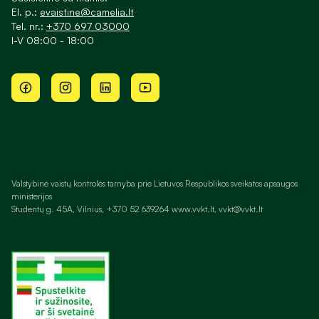
El. p.:
evaistine@camelia.lt
Tel. nr.:
+370 697 03000
I-V 08:00 - 18:00
Valstybinė vaistų kontrolės tarnyba prie Lietuvos Respublikos sveikatos apsaugos
ministerijos
Studentų g. 45A, Vilnius, +370 52 639264 www.vvkt.lt, vvkt@vvkt.lt