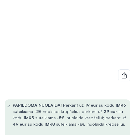
✓
PAPILDOMA NUOLAIDA!
Perkant už
19 eur
su kodu
IMK3
suteikiama -
3€
nuolaida krepšeliui; perkant už
29 eur
su
kodu
IMK5
suteikiama -
5€
nuolaida krepšeliui; perkant už
49 eur
su kodu
IMK8
suteikiama -
8€
nuolaida krepšeliui.