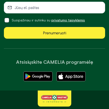
Susipažinau ir sutinku su
privatumo taisyklėmis
Prenumeruoti
Atsisiųskite CAMELIA programėlę