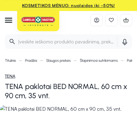
KOSMETIKOS MĖNUO: nuolaidos iki -50%!
Įveskite ieškomo produkto pavadinimą, prekės ženklą ir 
Titulinis
Pradžia
Slaugos prekės
Šlapinimosi sutrikimams
Paklota
TENA
TENA paklotai BED NORMAL, 60 cm x
90 cm, 35 vnt.