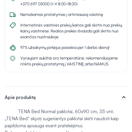
+370 697 03000 (I-V 8:00-18:00)
Nemokamas pristatymas į artimiausią vaistinę
Internetinės vaistinės prekių kainos gali skirtis nuo prekių
kainų vaistinėse. Realios prekės išvaizda gali skirtis nuo
esančios nuotraukoje
97% užsakymų pirkėjus pasiekia per 1 darbo dieną!
Vyraujant aukštai oro temperatūrai, rekomenduojame
rinktis prekių pristatymą į VAISTINĘ arba NAMUS
expand_more
Apie produktą
TENA Bed Normal paklotai, 60x90 cm, 35 vnt.
„TENA Bed“ skystį sugeriantys paklotai skirti naudoti kaip
papildoma apsauga esant pratekėjimui.