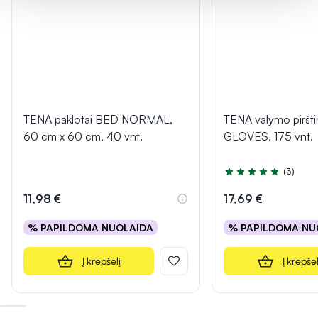
TENA paklotai BED NORMAL,
TENA valymo pirš
60 cm x 60 cm, 40 vnt.
GLOVES, 175 vnt.
(3)
Įvertinimas 5.0 iš 5
11,98 €
17,69 €
% PAPILDOMA NUOLAIDA
% PAPILDOMA NU
Į krepšelį
Į krepšel