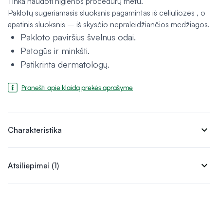
Tinka naudoti higienos procedūrų metu.
Paklotų sugeriamasis sluoksnis pagamintas iš celiuliozės , o
apatinis sluoksnis – iš skysčio nepraleidžiančios medžiagos.
Pakloto paviršius švelnus odai.
Patogūs ir minkšti.
Patikrinta dermatologų.
Pranešti apie klaidą prekės aprašyme
expand_more
Charakteristika
expand_more
Atsiliepimai (1)