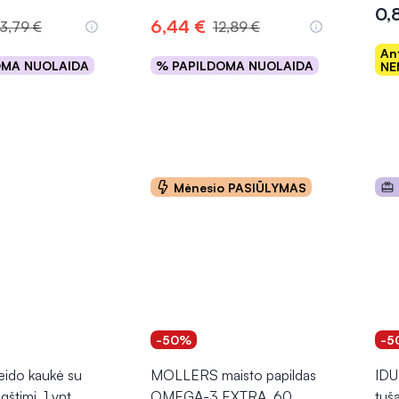
0,
6,44 €
3,79 €
12,89 €
An
OMA NUOLAIDA
% PAPILDOMA NUOLAIDA
NE
epšelį
Į krepšelį
Mėnesio PASIŪLYMAS
-50%
-5
ido kaukė su
MOLLERS maisto papildas
IDU
gštimi, 1 vnt.
OMEGA-3 EXTRA, 60
tuša