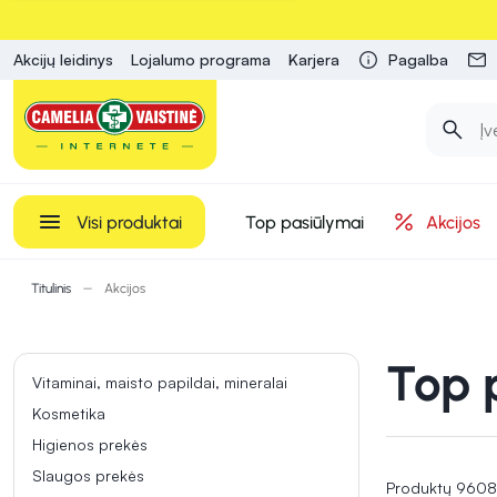
Akcijų leidinys
Lojalumo programa
Karjera
Pagalba
Visi produktai
Top pasiūlymai
Akcijos
Titulinis
Akcijos
Top 
Vitaminai, maisto papildai, mineralai
Kosmetika
Higienos prekės
Slaugos prekės
Produktų 9608