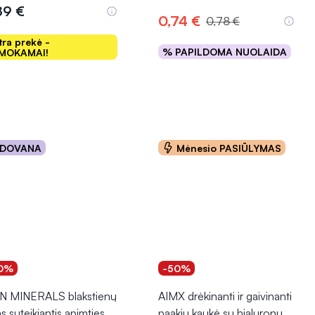
89 €
0,74 €
0,78 €
tra prekė -
% PAPILDOMA NUOLAIDA
MOKAMAI!
Į krepšelį
Į krepšelį
DOVANA
Mėnesio PASIŪLYMAS
0%
-50%
N MINERALS blakstienų
AIMX drėkinanti ir gaivinanti
s suteikiantis apimties
paakių kaukė su hialuronu