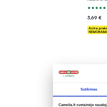
Įvertinimas 5
3,69 €
Antra prek
NEMOKAMA
Į kr
Sutikimas
Camelia.lt svetainėje naudo
-35%