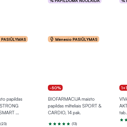
% PAPILDOMA NUOLAIDA
% 
Į krepšelį
o PASIŪLYMAS
Mėnesio PASIŪLYMAS
-50%
1+
to papildas
BIOFARMACIJA maisto
VIV
i STRONG
papildas milteliais SPORT &
AKT
SMART
...
CARDIO, 14 pak.
tab.
Įver
(23)
(13)
.0 iš 5
Įvertinimas 4.9 iš 5