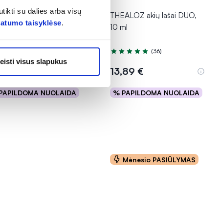
tikti su dalies arba visų
SIEČIAI maisto
THEALOZ akių lašai DUO,
vatumo taisyklėse
.
ildas RASPBERRY
10 ml
LIPOP, 1 ledinukas
(1)
(36)
tinimas 5.0 iš 5
Įvertinimas 5.0 iš 5
eisti visus slapukus
64 €*
13,89 €
0,98 €
PAPILDOMA NUOLAIDA
% PAPILDOMA NUOLAIDA
Į krepšelį
Į krepšelį
Mėnesio PASIŪLYMAS