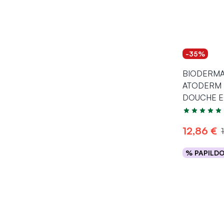
-35%
BIODERMA d
ATODERM 
DOUCHE E
Įvertinimas 5
12,86 €
% PAPILD
Į kr