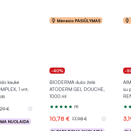
Mėnesio PASIŪLYMAS
-40%
-5
do kaukė
BIODERMA dušo želė
AIM
PLEX, 1 vnt.
ATODERM GEL DOUCHE,
su p
1000 ml
REN
(8)
.0 iš 5
(9)
,29 €
Įvertinimas 4.8 iš 5
Įver
10,78 €
3,1
17,98 €
OMA NUOLAIDA
epšelį