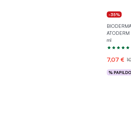
-35%
BIODERMA 
ATODERM N
ml
Įvertinimas 4
7,07 €
1
% PAPILD
Į kr