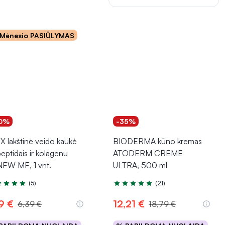
Mėnesio PASIŪLYMAS
0%
-35%
X lakštinė veido kaukė
BIODERMA kūno kremas
eptidais ir kolagenu
ATODERM CREME
EW ME, 1 vnt.
ULTRA, 500 ml
(5)
(21)
tinimas 5.0 iš 5
Įvertinimas 5.0 iš 5
9 €
12,21 €
6,39 €
18,79 €