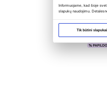
Informuojame, kad šioje sveta
BIODERMA 
slapukų naudojimu. Detalesn
ATODERM 
BAUME, 50
Įvertinimas 4
Tik būtini slapukai
15,65 €
% PAPILD
Į kr