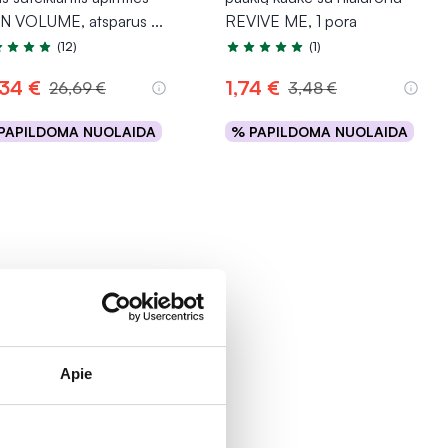
N VOLUME, atsparus
...
REVIVE ME, 1 pora
(12)
(1)
tinimas 4.7 iš 5
Įvertinimas 5.0 iš 5
,34 €
1,74 €
26,69 €
3,48 €
PAPILDOMA NUOLAIDA
% PAPILDOMA NUOLAIDA
Į krepšelį
Į krepšelį
Apie
5% *