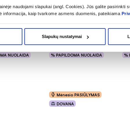
inėje naudojami slapukai (angl. Cookies). Jūs galite pasirinkti su
kūno kremas
AIMX lakštinė raminanti
MAR
ė informacija, kaip tvarkome asmens duomenis, pateikiama
Pri
INTENSIVE
veido kaukė su peptidais
pap
0 ml
SOOTHE ME, 1 vnt.
LOL
(19)
(1)
.9 iš 5
Įvertinimas 5.0 iš 5
Įver
Slapukų nustatymai
L
3,24 €
0,
24,09 €
6,48 €
OMA NUOLAIDA
% PAPILDOMA NUOLAIDA
% 
epšelį
Į krepšelį
Mėnesio PASIŪLYMAS
DOVANA