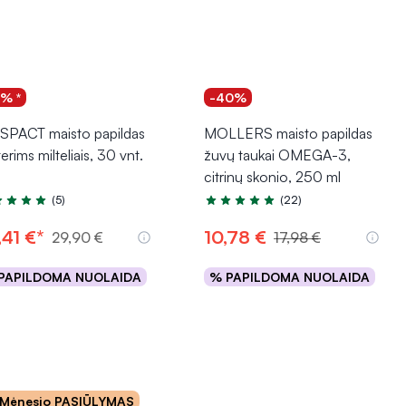
5% *
-40%
SPACT maisto papildas
MOLLERS maisto papildas
rims milteliais, 30 vnt.
žuvų taukai OMEGA-3,
citrinų skonio, 250 ml
(5)
(22)
tinimas 5.0 iš 5
Įvertinimas 4.8 iš 5
,41 €*
10,78 €
29,90 €
17,98 €
PAPILDOMA NUOLAIDA
% PAPILDOMA NUOLAIDA
Į krepšelį
Į krepšelį
Mėnesio PASIŪLYMAS