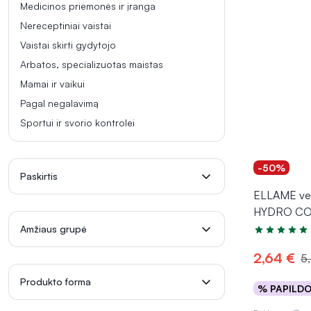
Medicinos priemonės ir įranga
Nereceptiniai vaistai
Vaistai skirti gydytojo
Arbatos, specializuotas maistas
Mamai ir vaikui
Pagal negalavimą
Sportui ir svorio kontrolei
-50%
Paskirtis
ELLAME vei
HYDRO COM
Amžiaus grupė
Įvertinimas 5
2,64 €
5
Produkto forma
% PAPILD
Į kr