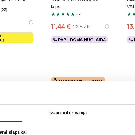
kaps.
VAT
(23)
.0 iš 5
(5)
Įvertinimas 5.0 iš 5
Įver
11,44 €
13
22,89 €
ė -
% PAPILDOMA NUOLAIDA
% 
I!
epšelį
Į krepšelį
Mėnesio PASIŪLYMAS
Išsami informacija
jami slapukai
-50%
-3