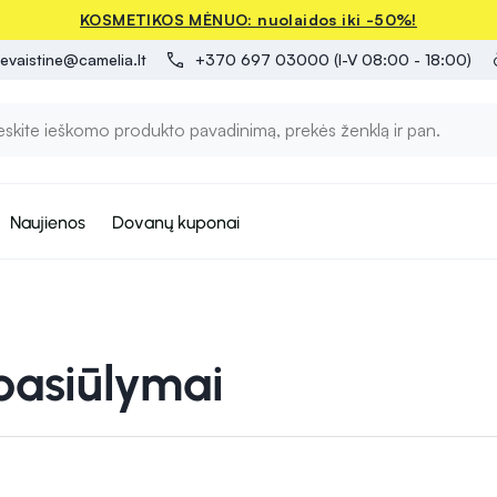
KOSMETIKOS MĖNUO: nuolaidos iki -50%!
evaistine@camelia.lt
+370 697 03000 (I-V 08:00 - 18:00)
Naujienos
Dovanų kuponai
pasiūlymai