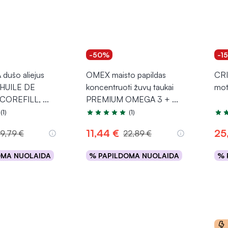
-50%
-1
ušo aliejus
OMEX maisto papildas
CRI
HUILE DE
koncentruoti žuvų taukai
mote
COREFILL,
...
PREMIUM OMEGA 3 +
...
(1)
(1)
.0 iš 5
Įvertinimas 5.0 iš 5
Įver
11,44 €
25
19,79 €
22,89 €
OMA NUOLAIDA
% PAPILDOMA NUOLAIDA
% 
epšelį
Į krepšelį