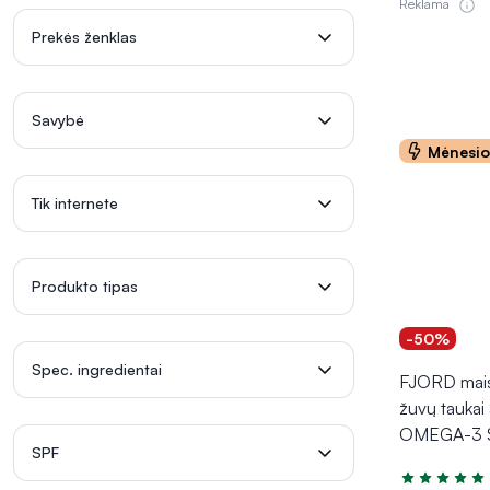
Reklama
Prekės ženklas
Savybė
Mėnesi
Tik internete
Produkto tipas
-50%
Spec. ingredientai
FJORD mais
žuvų tauka
OMEGA-3 
SPF
Įvertinimas 5