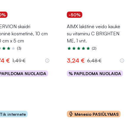
0%
-50%
ERVION skaidri
AIMX lakštinė veido kaukė
ioninė kosmetinė, 10 cm
su vitaminu C BRIGHTEN
0 cm x 5 cm
ME, 1 vnt.
(3)
(2)
tinimas 4.3 iš 5
Įvertinimas 5.0 iš 5
74 €
3,24 €
1,49 €
6,48 €
PAPILDOMA NUOLAIDA
% PAPILDOMA NUOLAIDA
Į krepšelį
Į krepšelį
Tik internete
Mėnesio PASIŪLYMAS