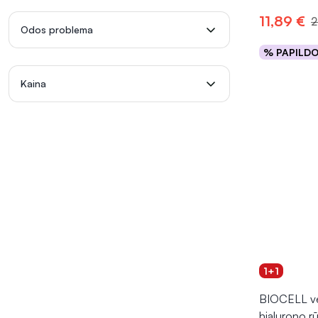
11,89 €
2
Odos problema
% PAPILD
Į kr
Kaina
1+1
BIOCELL ve
hialurono rū