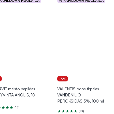
PAPILDOMA NUOLAIDA
% PAPILDOMA NUOLAIDA
Į krepšelį
Į krepšelį
1
-5%
AVIT maisto papildas
VALENTIS odos tirpalas
YVINTA ANGLIS, 10
VANDENILIO
PEROKSIDAS 3%, 100 ml
(14)
tinimas 5.0 iš 5
(10)
Įvertinimas 4.7 iš 5