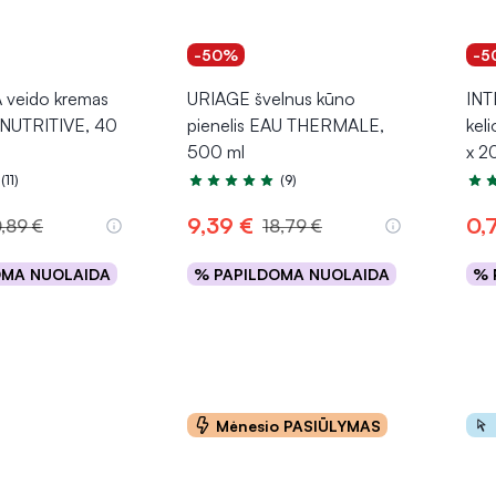
-50%
-5
veido kremas
URIAGE švelnus kūno
INT
UTRITIVE, 40
pienelis EAU THERMALE,
kel
500 ml
x 2
(11)
(9)
.7 iš 5
Įvertinimas 4.9 iš 5
Įver
9,39 €
0,
0,89 €
18,79 €
OMA NUOLAIDA
% PAPILDOMA NUOLAIDA
% 
epšelį
Į krepšelį
Mėnesio PASIŪLYMAS