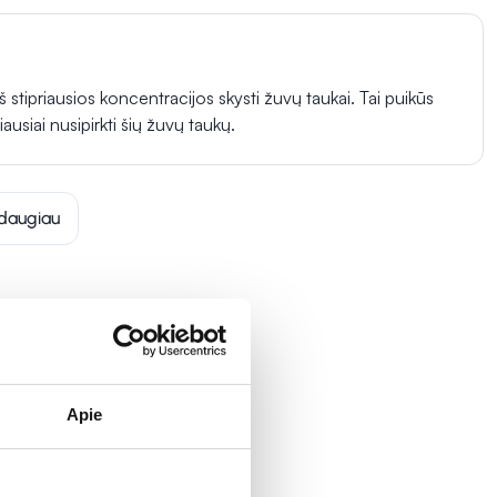
 stipriausios koncentracijos skysti žuvų taukai. Tai puikūs
iausiai nusipirkti šių žuvų taukų.
daugiau
Apie