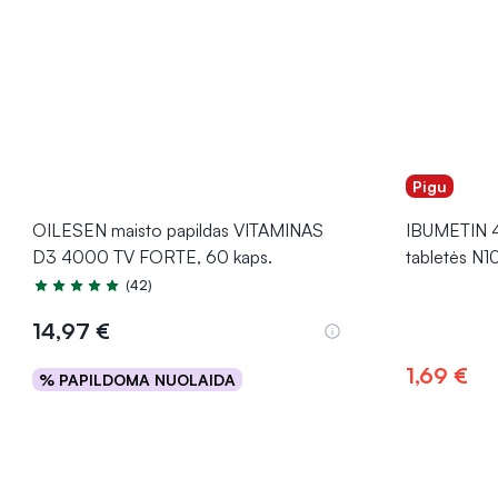
Pigu
OILESEN maisto papildas VITAMINAS
IBUMETIN 4
D3 4000 TV FORTE, 60 kaps.
tabletės N1
(42)
Įvertinimas 5.0 iš 5
14,97 €
1,69 €
% PAPILDOMA NUOLAIDA
Į krepšelį