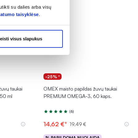
tikti su dalies arba visų
vatumo taisyklėse
.
eisti visus slapukus
-25% *
uvų taukai
OMEX maisto papildas žuvų taukai
50 ml
PREMIUM OMEGA-3, 60 kaps.
(6)
Įvertinimas 5.0 iš 5
14,62 €*
19,49 €
% PAPILDOMA NUOLAIDA