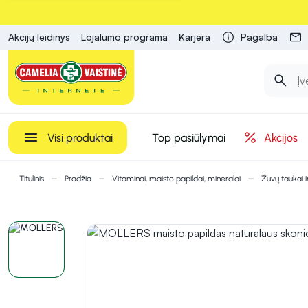
Akcijų leidinys
Lojalumo programa
Karjera
Pagalba
Visi produktai
Top pasiūlymai
Akcijos
Titulinis
Pradžia
Vitaminai, maisto papildai, mineralai
Žuvų taukai 