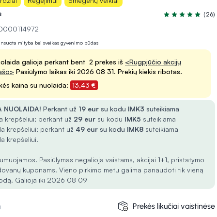
rdžiai
Regėjimui
Smegenų veiklai
s
(26)
Įvertinimas 4.8 i
10000114972
lansuota mityba bei sveikas gyvenimo būdas
olaida galioja perkant bent 2 prekes iš
<Rugpjūčio akcijų
ašo>
Pasiūlymo laikas iki 2026 08 31. Prekių kiekis ribotas.
kės kaina su nuolaida:
13,43 €
 NUOLAIDA!
Perkant už
19 eur
su kodu
IMK3
suteikiama
 krepšeliui; perkant už
29 eur
su kodu
IMK5
suteikiama
a krepšeliui; perkant už
49 eur
su kodu
IMK8
suteikiama
a krepšeliui.
umuojamos. Pasiūlymas negalioja vaistams, akcijai 1+1, pristatymo
dovanų kuponams. Vieno pirkimo metu galima panaudoti tik vieną
odą. Galioja iki 2026 08 09
Prekės likučiai vaistinėse