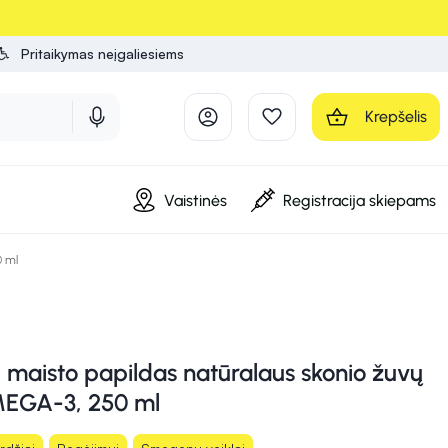
Pritaikymas neįgaliesiems
Krepšelis
Vaistinės
Registracija skiepams
0 ml
aisto papildas natūralaus skonio žuvų
MEGA-3, 250 ml