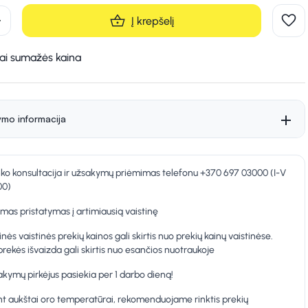
d
Į krepšelį
kai sumažės kaina
ymo informacija
nko konsultacija ir užsakymų priėmimas telefonu +370 697 03000 (I-V
00)
as pristatymas į artimiausią vaistinę
inės vaistinės prekių kainos gali skirtis nuo prekių kainų vaistinėse.
prekės išvaizda gali skirtis nuo esančios nuotraukoje
kymų pirkėjus pasiekia per 1 darbo dieną!
t aukštai oro temperatūrai, rekomenduojame rinktis prekių