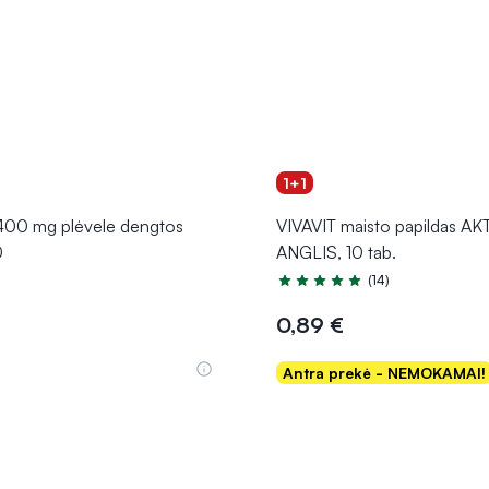
1+1
00 mg plėvele dengtos
VIVAVIT maisto papildas A
0
ANGLIS, 10 tab.
(14)
Įvertinimas 5.0 iš 5
0,89 €
Antra prekė - NEMOKAMAI!
Į krepšelį
Į krepšelį