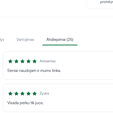
pristat
lys
Vartojimas
Atsiliepimai (26)
Arimantas
Seniai naudojam ir mums tinka.
Žydrė
Visada perku tik juos.