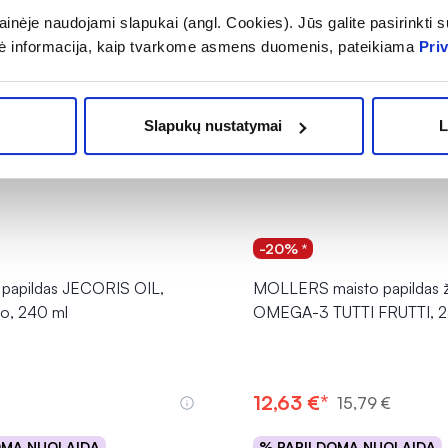
inėje naudojami slapukai (angl. Cookies). Jūs galite pasirinkti su
ė informacija, kaip tvarkome asmens duomenis, pateikiama
Pri
Slapukų nustatymai
L
-20% *
 papildas JECORIS OIL,
MOLLERS maisto papildas ž
io, 240 ml
OMEGA-3 TUTTI FRUTTI, 2
12,63 €*
15,79 €
OMA NUOLAIDA
% PAPILDOMA NUOLAIDA