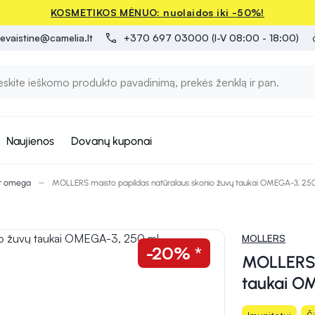
KOSMETIKOS MĖNUO: nuolaidos iki -50%!
evaistine@camelia.lt
+370 697 03000 (I-V 08:00 - 18:00)
Naujienos
Dovanų kuponai
ir omega
MOLLERS maisto papildas natūralaus skonio žuvų taukai OMEGA-3, 25
MOLLERS
-20% *
MOLLERS m
taukai O