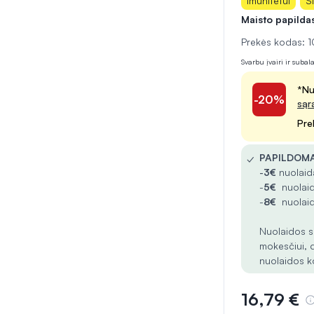
Imunitetui
Ši
Maisto papilda
Prekės kodas: 
Svarbu įvairi ir suba
*Nu
-20%
sąr
Pre
✓
PAPILDOMA
-
3€
nuolaida
-
5€
nuolaid
-
8€
nuolaid
Nuolaidos s
mokesčiui, 
nuolaidos k
16,79 €