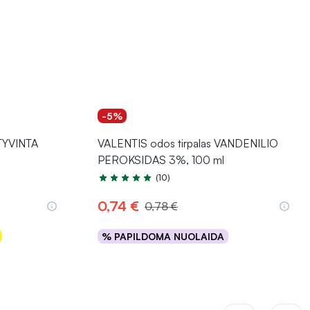
-5%
KTYVINTA
VALENTIS odos tirpalas VANDENILIO
PEROKSIDAS 3%, 100 ml
(10)
Įvertinimas 4.7 iš 5
0,74 €
0,78 €
% PAPILDOMA NUOLAIDA
Į krepšelį