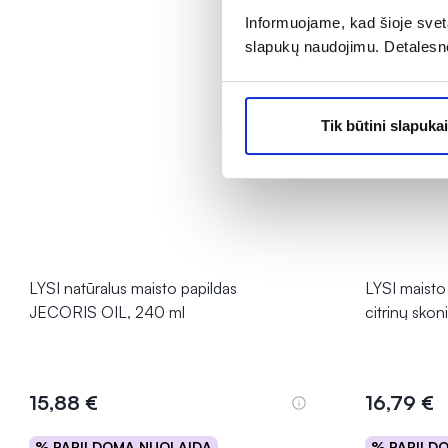
Informuojame, kad šioje sveta
slapukų naudojimu. Detalesn
Tik būtini slapukai
LYSI natūralus maisto papildas
LYSI maisto
JECORIS OIL, 240 ml
citrinų skon
15,88 €
16,79 €
% PAPILDOMA NUOLAIDA
% PAPILD