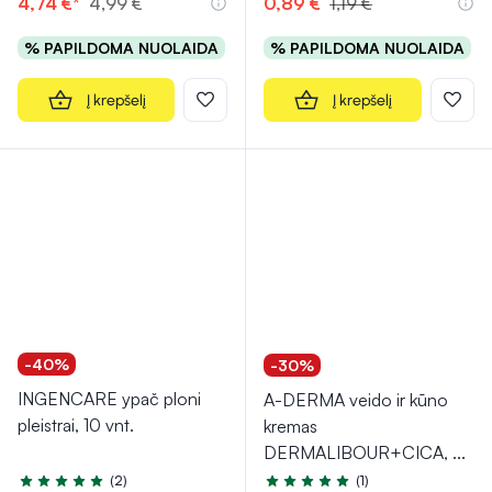
4,74 €*
4,99 €
0,89 €
1,19 €
% PAPILDOMA NUOLAIDA
% PAPILDOMA NUOLAIDA
Į krepšelį
Į krepšelį
-40%
-30%
INGENCARE ypač ploni
A-DERMA veido ir kūno
pleistrai, 10 vnt.
kremas
DERMALIBOUR+CICA,
...
(2)
(1)