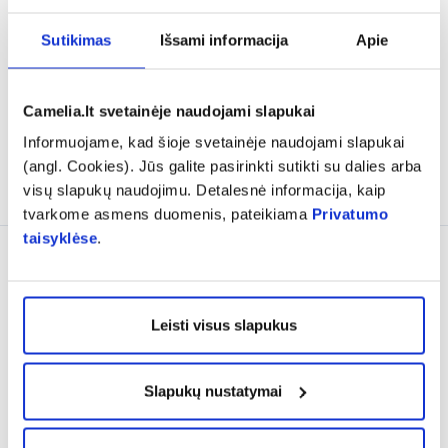
su paveiksliukais, 10 vnt.
pirštinės WET WASH
GLOVES, 8 vnt.
Sutikimas
Išsami informacija
Apie
(1)
Įvertinimas 5.0 iš 5
1,04 €
1,39 €
2,48 €
Camelia.lt svetainėje naudojami slapukai
% PAPILDOMA NUOLAIDA
% PAPILDOMA NUOLAIDA
Informuojame, kad šioje svetainėje naudojami slapukai
(angl. Cookies). Jūs galite pasirinkti sutikti su dalies arba
Į krepšelį
Į krepšelį
visų slapukų naudojimu. Detalesnė informacija, kaip
tvarkome asmens duomenis, pateikiama
Privatumo
taisyklėse
.
Leisti visus slapukus
Slapukų nustatymai
1+1