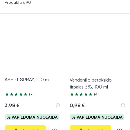
higienos priemonės ir kt.
Jos skirtos užtikrinti tinkamą
Produktų 690
žaizdų priežiūrą, užkirsti kelią praguloms, palaikyti
asmeninę higieną ir suteikti komforto slaugomam
asmeniui.
ASEPT SPRAY, 100 ml
Vandenilio peroksido
tirpalas 3%, 100 ml
(7)
(4)
Įvertinimas 5.0 iš 5
Įvertinimas 5.0 iš 5
3,98 €
0,98 €
% PAPILDOMA NUOLAIDA
% PAPILDOMA NUOLAIDA