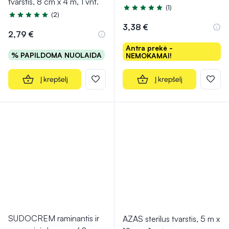
tvarstis, 8 cm x 4 m, 1 vnt.
(1)
Įvertinimas 5.0 iš 5
(2)
Įvertinimas 5.0 iš 5
3,38 €
2,79 €
Antra prekė -
% PAPILDOMA NUOLAIDA
NEMOKAMAI!
Į krepšelį
Į krepšelį
SUDOCREM raminantis ir
AZAS sterilus tvarstis, 5 m x