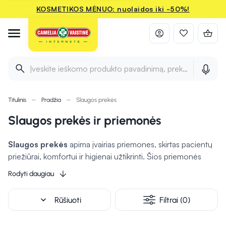
KOSMETIKOS MĖNUO: nuolaidos iki -50%!
Įveskite ieškomo produkto pavadinimą, prekės ženklą ir 
Titulinis
Pradžia
Slaugos prekės
Slaugos prekės ir priemonės
Slaugos prekės
apima įvairias priemones, skirtas pacientų
priežiūrai, komfortui ir higienai užtikrinti. Šios priemonės
naudojamos tiek ligoninėse, tiek namuose, padedant
Rodyti daugiau
rūpintis žmonėmis, kuriems reikalinga slauga dėl įvairių
sveikatos sutrikimų, nelaimingų atsitikimų ar senyvo amžiaus.
expand_more
Rūšiuoti
Filtrai (0)
Slaugos priemonės apima tokius produktus kaip tvarsčiai,
pleistrai, odos priežiūros priemonės, drėgnos servetėlės,