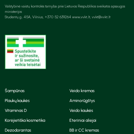
Valstybinė vaistų kontrolės tarnyba prie Lietuvos Respublikos sveikatos apsaugos
ministerijos
Studentų g. 45A, Vilnius, +370 52 639264 www.vvkt.lt, vvkt@vvkt.lt
Šampūnas
Veido kremas
Plaukų kaukės
Aminorūgštys
Vitaminas D
Veido kaukės
Korėjietiška kosmetika
Eteriniai aliejai
Dezodorantas
BB ir CC kremas