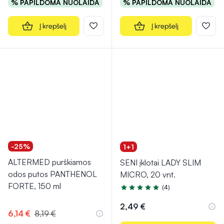
% PAPILDOMA NUOLAIDA
% PAPILDOMA NUOLAIDA
Į krepšelį
Į krepšelį
-25%
1+1
ALTERMED purškiamos
SENI įklotai LADY SLIM
odos putos PANTHENOL
MICRO, 20 vnt.
FORTE, 150 ml
(4)
Įvertinimas 5.0 iš 5
2,49 €
6,14 €
8,19 €