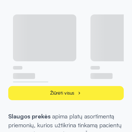
Žiūrėti visus
chevron_right
Slaugos prekės
apima platų asortimentą
priemonių, kurios užtikrina tinkamą pacientų