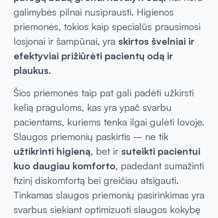
galimybės pilnai nusiprausti. Higienos
priemonės, tokios kaip specialūs prausimosi
losjonai ir šampūnai, yra
skirtos švelniai ir
efektyviai prižiūrėti pacientų odą ir
plaukus.
Šios priemonės taip pat gali padėti užkirsti
kelią praguloms, kas yra ypač svarbu
pacientams, kuriems tenka ilgai gulėti lovoje.
Slaugos priemonių paskirtis – ne tik
užtikrinti higieną
, bet ir
suteikti pacientui
kuo daugiau komforto
, padedant sumažinti
fizinį diskomfortą bei greičiau atsigauti.
Tinkamas slaugos priemonių pasirinkimas yra
svarbus siekiant optimizuoti slaugos kokybę