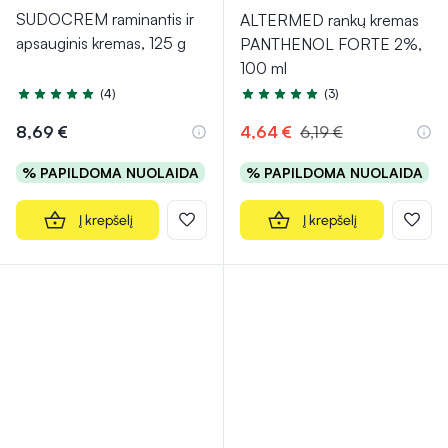
SUDOCREM raminantis ir
ALTERMED rankų kremas
apsauginis kremas, 125 g
PANTHENOL FORTE 2%,
100 ml
(4)
(3)
Įvertinimas 5.0 iš 5
Įvertinimas 5.0 iš 5
8,69 €
4,64 €
6,19 €
% PAPILDOMA NUOLAIDA
% PAPILDOMA NUOLAIDA
Į krepšelį
Į krepšelį