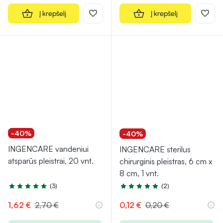
Į krepšelį
Į krepšelį
-40%
-40%
INGENCARE vandeniui
INGENCARE sterilus
atsparūs pleistrai, 20 vnt.
chirurginis pleistras, 6 cm x
8 cm, 1 vnt.
(3)
(2)
Įvertinimas 5.0 iš 5
Įvertinimas 5.0 iš 5
1,62 €
2,70 €
0,12 €
0,20 €