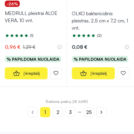
-26%
MEDRULL pleistrai ALOE
OLKO baktericidinis
VERA, 10 vnt.
pleistras, 2,5 cm x 7,2 cm, 1
vnt.
(1)
(2)
Įvertinimas 5.0 iš 5
Įvertinimas 5.0 iš 5
0,96 €
1,29 €
0,08 €
% PAPILDOMA NUOLAIDA
% PAPILDOMA NUOLAIDA
Į krepšelį
Į krepšelį
Rodoma prekių 28 iš 690
...
1
2
3
25