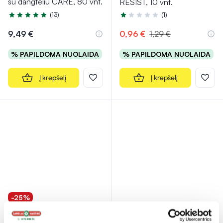
su dangteliu CARE, 80 vnt.
RESIST, 10 vnt.
(13)
(1)
Įvertinimas 5.0 iš 5
Įvertinimas 1.0 iš 5
9,49 €
0,96 €
1,29 €
% PAPILDOMA NUOLAIDA
% PAPILDOMA NUOLAIDA
Į krepšelį
Į krepšelį
-25%
MEDRULL vaikiški pleistrai
TENA drėgnos valymo