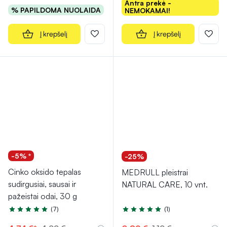
Antra prekė -
% PAPILDOMA NUOLAIDA
NEMOKAMAI!
Į krepšelį
Į krepšelį
-5% *
-25%
Cinko oksido tepalas
MEDRULL pleistrai
sudirgusiai, sausai ir
NATURAL CARE, 10 vnt.
pažeistai odai, 30 g
(7)
(1)
Įvertinimas 4.7 iš 5
Įvertinimas 5.0 iš 5