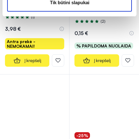
SENI įklotai LADY SLIM
NEOJECT švirkštas su
Tik būtini slapukai
MICRO PLUS, 20 vnt.
adata, 5 ml
(1)
Įvertinimas 5.0 iš 5
(2)
Įvertinimas 5.0 iš 5
3,98 €
0,15 €
Antra prekė -
% PAPILDOMA NUOLAIDA
NEMOKAMAI!
Į krepšelį
Į krepšelį
-25%