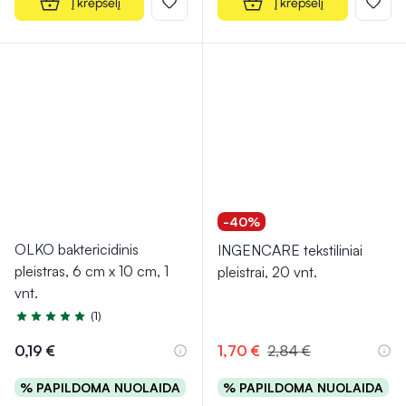
Į krepšelį
Į krepšelį
-40%
OLKO baktericidinis
INGENCARE tekstiliniai
pleistras, 6 cm x 10 cm, 1
pleistrai, 20 vnt.
vnt.
(1)
Įvertinimas 5.0 iš 5
0,19 €
1,70 €
2,84 €
% PAPILDOMA NUOLAIDA
% PAPILDOMA NUOLAIDA