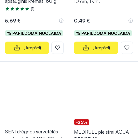
apsauginis kremas, 60 g
10 cm, 1 vnt.
(1)
Įvertinimas 5.0 iš 5
5,69 €
0,49 €
% PAPILDOMA NUOLAIDA
% PAPILDOMA NUOLAIDA
Į krepšelį
Į krepšelį
-26%
SENI drėgnos servetėlės
MEDRULL pleistrai AQUA