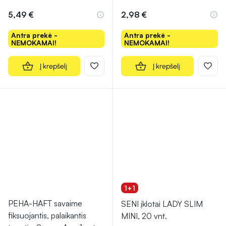
Įvertinimas 4.5 iš 5
Įvertinimas 5.0 iš 5
5,49 €
2,98 €
Antra prekė -
Antra prekė -
NEMOKAMAI!
NEMOKAMAI!
Į krepšelį
Į krepšelį
1+1
PEHA-HAFT savaime
SENI įklotai LADY SLIM
fiksuojantis, palaikantis
MINI, 20 vnt.