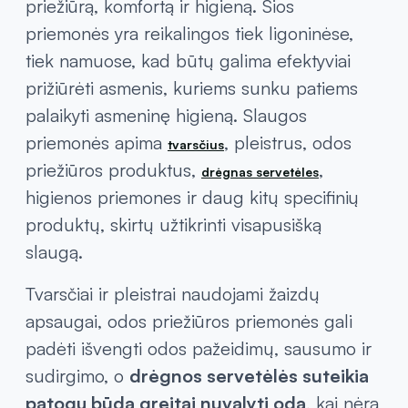
priežiūrą, komfortą ir higieną. Šios
priemonės yra reikalingos tiek ligoninėse,
tiek namuose, kad būtų galima efektyviai
prižiūrėti asmenis, kuriems sunku patiems
palaikyti asmeninę higieną. Slaugos
priemonės apima
, pleistrus, odos
tvarsčius
priežiūros produktus,
,
drėgnas servetėles
higienos priemones ir daug kitų specifinių
produktų, skirtų užtikrinti visapusišką
slaugą.
Tvarsčiai ir pleistrai naudojami žaizdų
apsaugai, odos priežiūros priemonės gali
padėti išvengti odos pažeidimų, sausumo ir
sudirgimo, o
drėgnos servetėlės suteikia
patogų būdą greitai nuvalyti odą
, kai nėra