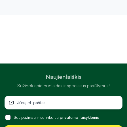
Naujienlaiškis
Sužinok apie nuolaidas ir specialius pasiūlymus!
Susipažinau ir sutinku su
privatumo taisyklėmis