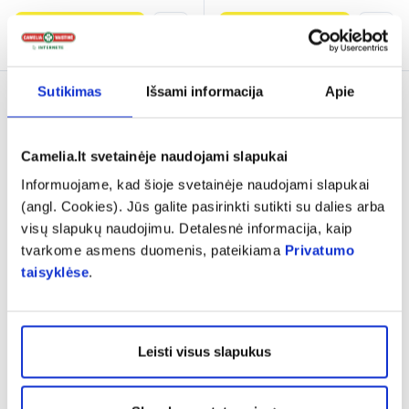
Į krepšelį
Į krepšelį
Sutikimas
Išsami informacija
Apie
Camelia.lt svetainėje naudojami slapukai
Informuojame, kad šioje svetainėje naudojami slapukai
(angl. Cookies). Jūs galite pasirinkti sutikti su dalies arba
visų slapukų naudojimu. Detalesnė informacija, kaip
tvarkome asmens duomenis, pateikiama
Privatumo
taisyklėse
.
SENI apsauginis kremas su
MEPILEX tvarstis LITE, 10
argininu ir Sinodour CARE,
cm x 10 cm, 5 vnt.
200 ml
(1)
Leisti visus slapukus
Įvertinimas 5.0 iš 5
7,89 €
16,49 €