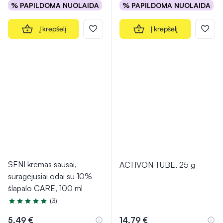
% PAPILDOMA NUOLAIDA
% PAPILDOMA NUOLAIDA
Į krepšelį
Į krepšelį
SENI kremas sausai,
ACTIVON TUBE, 25 g
suragėjusiai odai su 10%
šlapalo CARE, 100 ml
(3)
Įvertinimas 5.0 iš 5
5,49 €
14,79 €