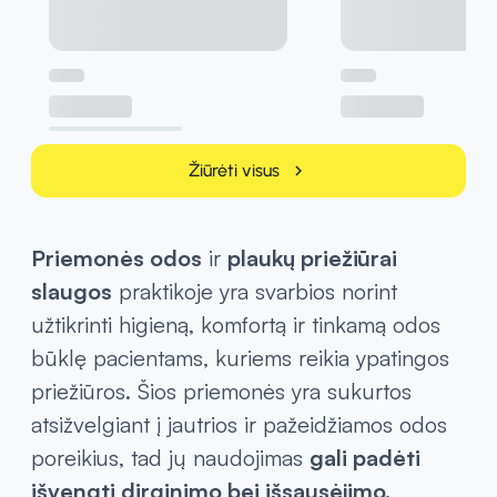
Žiūrėti visus
chevron_right
Priemonės odos
ir
plaukų priežiūrai
slaugos
praktikoje yra svarbios norint
užtikrinti higieną, komfortą ir tinkamą odos
būklę pacientams, kuriems reikia ypatingos
priežiūros. Šios priemonės yra sukurtos
atsižvelgiant į jautrios ir pažeidžiamos odos
poreikius, tad jų naudojimas
gali padėti
išvengti dirginimo bei išsausėjimo.