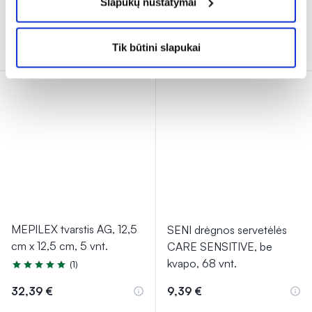
Slapukų nustatymai
% PAPILDOMA NUOLAIDA
% PAPILDOMA NUOLAIDA
Į krepšelį
Į krepšelį
Tik būtini slapukai
MEPILEX tvarstis AG, 12,5
SENI drėgnos servetėlės
cm x 12,5 cm, 5 vnt.
CARE SENSITIVE, be
kvapo, 68 vnt.
(1)
Įvertinimas 5.0 iš 5
32,39 €
9,39 €