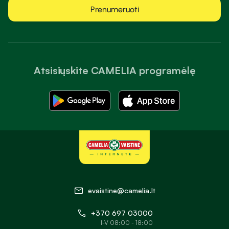
Prenumeruoti
Atsisiųskite CAMELIA programėlę
evaistine@camelia.lt
+370 697 03000
I-V 08:00 - 18:00