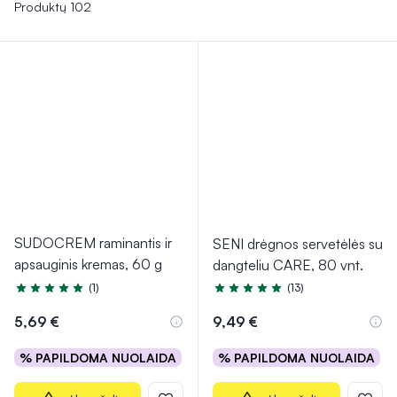
kremas su šlapalu
gali padėti išlaikyti odos drėgmės
Produktų 102
balansą ir kovoti su sausumu, taip pat pasižymi
šveičiamosiomis savybėmis, pašalinančiomis negyvas odos
ląsteles ir skatinančias jos atsinaujinimą.
SUDOCREM raminantis ir
SENI drėgnos servetėlės su
apsauginis kremas, 60 g
dangteliu CARE, 80 vnt.
(1)
(13)
Įvertinimas 5.0 iš 5
Įvertinimas 5.0 iš 5
5,69 €
9,49 €
% PAPILDOMA NUOLAIDA
% PAPILDOMA NUOLAIDA