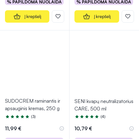
% PAPILDOMA NUOLAIDA
% PAPILDOMA NUOLAIDA
Į krepšelį
Į krepšelį
SUDOCREM raminantis ir
SENI kvapų neutralizatorius
apsauginis kremas, 250 g
CARE, 500 ml
(3)
(4)
Įvertinimas 5.0 iš 5
Įvertinimas 5.0 iš 5
11,99 €
10,79 €