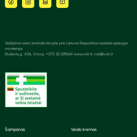
Valstybinė vaistų kontrolės tarnyba prie Lietuvos Respublikos sveikatos apsaugos
ministerijos
Studentų g. 45A, Vilnius, +370 52 639264 www.vvkt.lt, vvkt@vvkt.lt
Šampūnas
Veido kremas