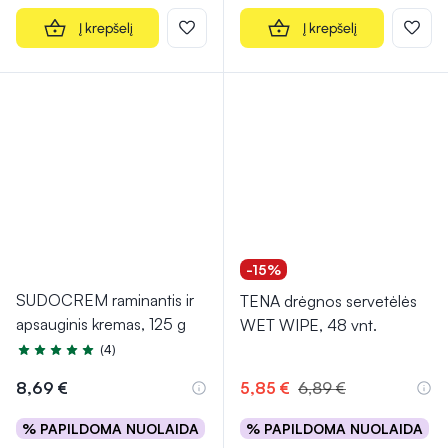
Į krepšelį
Į krepšelį
-15%
SUDOCREM raminantis ir
TENA drėgnos servetėlės
apsauginis kremas, 125 g
WET WIPE, 48 vnt.
(4)
Įvertinimas 5.0 iš 5
8,69 €
5,85 €
6,89 €
% PAPILDOMA NUOLAIDA
% PAPILDOMA NUOLAIDA