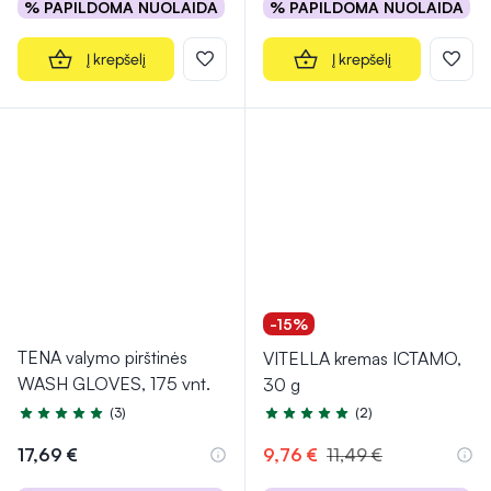
% PAPILDOMA NUOLAIDA
% PAPILDOMA NUOLAIDA
Į krepšelį
Į krepšelį
-15%
TENA valymo pirštinės
VITELLA kremas ICTAMO,
WASH GLOVES, 175 vnt.
30 g
(3)
(2)
Įvertinimas 5.0 iš 5
Įvertinimas 5.0 iš 5
17,69 €
9,76 €
11,49 €