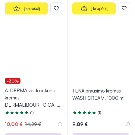
Į krepšelį
Į krepšelį
-30%
A-DERMA veido ir kūno
TENA prausimo kremas
kremas
WASH CREAM, 1000 ml
DERMALIBOUR+CICA,
...
(1)
(1)
Įvertinimas 5.0 iš 5
Įvertinimas 5.0 iš 5
10,00 €
14,29 €
9,89 €