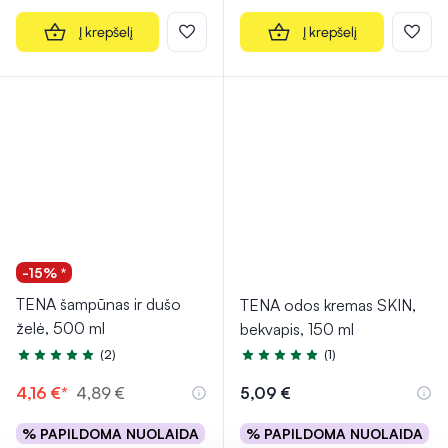
Į krepšelį
Į krepšelį
-15% *
TENA šampūnas ir dušo
TENA odos kremas SKIN,
želė, 500 ml
bekvapis, 150 ml
(2)
(1)
Įvertinimas 5.0 iš 5
Įvertinimas 5.0 iš 5
4,16 €*
4,89 €
5,09 €
% PAPILDOMA NUOLAIDA
% PAPILDOMA NUOLAIDA