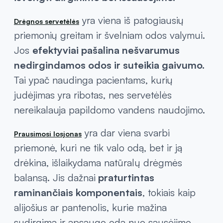
yra viena iš patogiausių
Drėgnos servetėlės
priemonių greitam ir švelniam odos valymui.
Jos
efektyviai pašalina nešvarumus
nedirgindamos odos ir suteikia gaivumo.
Tai ypač naudinga pacientams, kurių
judėjimas yra ribotas, nes servetėlės
nereikalauja papildomo vandens naudojimo.
yra dar viena svarbi
Prausimosi losjonas
priemonė, kuri ne tik valo odą, bet ir ją
drėkina, išlaikydama natūralų drėgmės
balansą. Jis dažnai
praturtintas
raminančiais komponentais
, tokiais kaip
alijošius ar pantenolis, kurie mažina
sudirgimą ir apsaugo odą nuo sausėjimo.