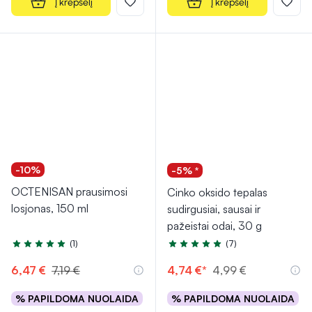
Į krepšelį
Į krepšelį
-10%
-5% *
OCTENISAN prausimosi
Cinko oksido tepalas
losjonas, 150 ml
sudirgusiai, sausai ir
pažeistai odai, 30 g
(1)
(7)
Įvertinimas 5.0 iš 5
Įvertinimas 4.7 iš 5
6,47 €
7,19 €
4,74 €*
4,99 €
% PAPILDOMA NUOLAIDA
% PAPILDOMA NUOLAIDA