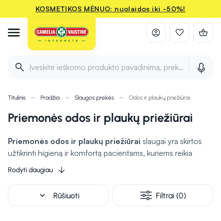
KOSMETIKOS MĖNUO: nuolaidos iki -50%!
Įveskite ieškomo produkto pavadinimą, prekės ženklą ir 
Titulinis
Pradžia
Slaugos prekės
Odos ir plaukų priežiūrai
Priemonės odos ir plaukų priežiūrai
Priemonės odos ir plaukų priežiūrai
slaugai yra skirtos
užtikrinti higieną ir komfortą pacientams, kuriems reikia
ypatingos priežiūros.
Drėgnos servetėlės padeda
Rodyti daugiau
greitai ir švelniai nuvalyti odą
, užtikrinant gaivumą ir
švarą, prausimosi losjonas ne tik valo odą, bet ir drėkina, o
expand_more
Rūšiuoti
Filtrai (0)
drėgnos valymo pirštinės naudojamos odos valymui
vengiant tiesioginio kontakto su vandeniu.
Valomasis kūno