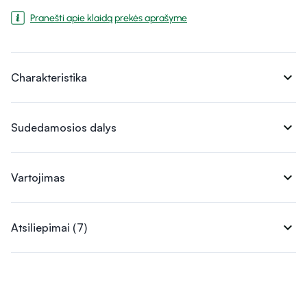
Pranešti apie klaidą prekės aprašyme
expand_more
Charakteristika
expand_more
Sudedamosios dalys
expand_more
Vartojimas
expand_more
Atsiliepimai (7)