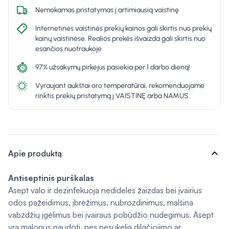
Nemokamas pristatymas į artimiausią vaistinę
Internetinės vaistinės prekių kainos gali skirtis nuo prekių
kainų vaistinėse. Realios prekės išvaizda gali skirtis nuo
esančios nuotraukoje
97% užsakymų pirkėjus pasiekia per 1 darbo dieną!
Vyraujant aukštai oro temperatūrai, rekomenduojame
rinktis prekių pristatymą į VAISTINĘ arba NAMUS
expand_more
Apie produktą
Antiseptinis p
urškalas
Asept valo ir dezinfekuoja nedideles žaizdas bei įvairius
odos pažeidimus, įbrėžimus, nubrozdinimus, malšina
vabzdžių įgėlimus bei įvairaus pobūdžio nudegimus. Asept
yra malonus naudoti, nes nesukelia dilgčiojimo ar