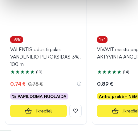
-5%
1+1
VALENTIS odos tirpalas
VIVAVIT maisto pap
VANDENILIO PEROKSIDAS 3%,
AKTYVINTA ANGLIS,
100 ml
(10)
(14)
Įvertinimas 4.7 iš 5
Įvertinimas 5.0 iš 5
0,74 €
0,78 €
0,89 €
% PAPILDOMA NUOLAIDA
Antra prekė - NE
Į krepšelį
Į krepšel