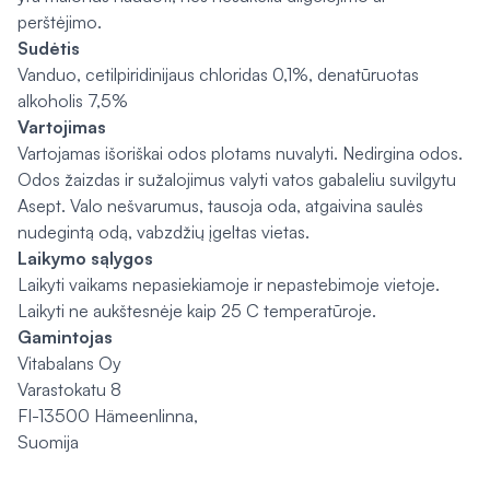
perštėjimo.
Sudėtis
Vanduo, cetilpiridinijaus chloridas 0,1%, denatūruotas
alkoholis 7,5%
Vartojimas
Vartojamas išoriškai odos plotams nuvalyti. Nedirgina odos.
Odos žaizdas ir sužalojimus valyti vatos gabaleliu suvilgytu
Asept. Valo nešvarumus, tausoja oda, atgaivina saulės
nudegintą odą, vabzdžių įgeltas vietas.
Laikymo sąlygos
Laikyti vaikams nepasiekiamoje ir nepastebimoje vietoje.
Laikyti ne aukštesnėje kaip 25 C temperatūroje.
Gamintojas
Vitabalans Oy
Varastokatu 8
FI-13500 Hämeenlinna,
Suomija