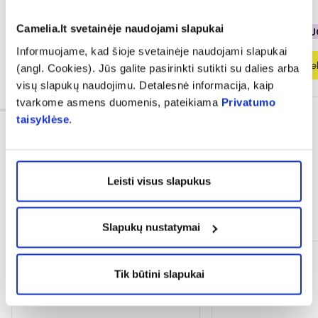
1,62 €
2,70 €
0,12 €
0,20 €
Camelia.lt svetainėje naudojami slapukai
% PAPILDOMA NUOLAIDA
% PAPILDOMA NU
Informuojame, kad šioje svetainėje naudojami slapukai
Į krepšelį
Į krepšel
(angl. Cookies). Jūs galite pasirinkti sutikti su dalies arba
visų slapukų naudojimu. Detalesnė informacija, kaip
tvarkome asmens duomenis, pateikiama
Privatumo
taisyklėse
.
Leisti visus slapukus
Dažnai perkama kartu
Slapukų nustatymai
Tik būtini slapukai