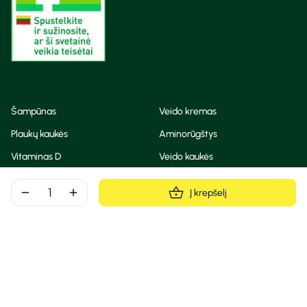
Šampūnas
Veido kremas
Plaukų kaukės
Aminorūgštys
Vitaminas D
Veido kaukės
Korėjietiška kosmetika
Eteriniai aliejai
remove
add
Į krepšelį
Dezodorantas
BB ir CC kremas
Visos teisės saugomos
Privatumo taisyklės
Slapukų politika
© Camelia 2026