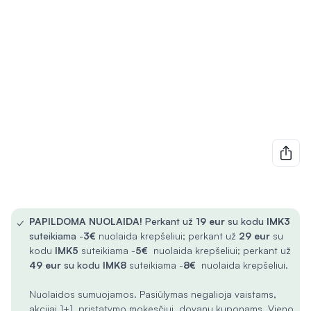
✓
PAPILDOMA NUOLAIDA!
Perkant už
19 eur
su kodu
IMK3
suteikiama -
3€
nuolaida krepšeliui; perkant už
29 eur
su
kodu
IMK5
suteikiama -
5€
nuolaida krepšeliui; perkant už
49 eur
su kodu
IMK8
suteikiama -
8€
nuolaida krepšeliui.
Nuolaidos sumuojamos. Pasiūlymas negalioja vaistams,
akcijai 1+1, pristatymo mokesčiui, dovanų kuponams. Vieno