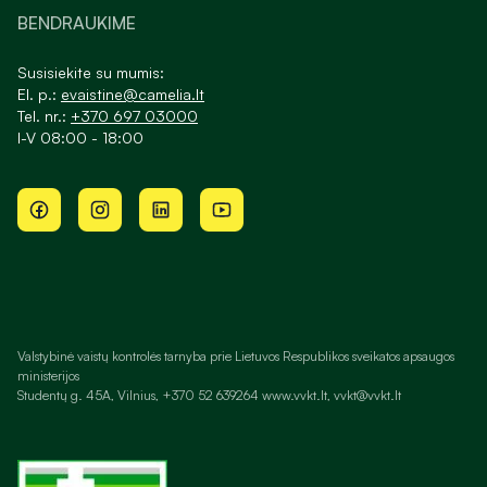
BENDRAUKIME
Susisiekite su mumis:
El. p.:
evaistine@camelia.lt
Tel. nr.:
+370 697 03000
I-V 08:00 - 18:00
Valstybinė vaistų kontrolės tarnyba prie Lietuvos Respublikos sveikatos apsaugos
ministerijos
Studentų g. 45A, Vilnius, +370 52 639264 www.vvkt.lt, vvkt@vvkt.lt