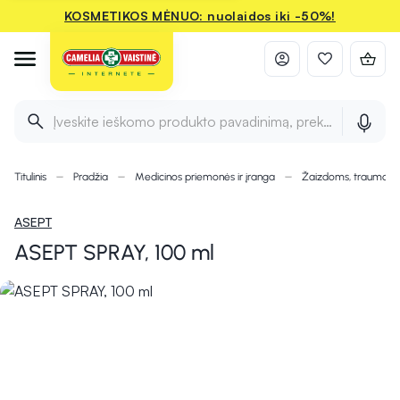
KOSMETIKOS MĖNUO: nuolaidos iki -50%!
Įveskite ieškomo produkto pavadinimą, prekės ženklą ir 
Titulinis
Pradžia
Medicinos priemonės ir įranga
Žaizdoms, traumom
ASEPT
ASEPT SPRAY, 100 ml