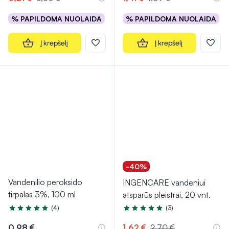
% PAPILDOMA NUOLAIDA
% PAPILDOMA NUOLAIDA
Į krepšelį
Į krepšelį
-40%
Vandenilio peroksido
INGENCARE vandeniui
tirpalas 3%, 100 ml
atsparūs pleistrai, 20 vnt.
(4)
(3)
Įvertinimas 5.0 iš 5
Įvertinimas 5.0 iš 5
0,98 €
1,62 €
2,70 €