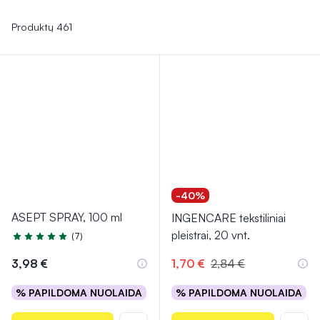
valyti žaizdas ar užtikrinti papildomą apsaugą. Šios
priemonės yra nepakeičiamos tiek kasdieniame gyvenime,
Produktų 461
tiek pirmosios pagalbos situacijose.
-40%
ASEPT SPRAY, 100 ml
INGENCARE tekstiliniai
pleistrai, 20 vnt.
(7)
Įvertinimas 5.0 iš 5
3,98 €
1,70 €
2,84 €
% PAPILDOMA NUOLAIDA
% PAPILDOMA NUOLAIDA