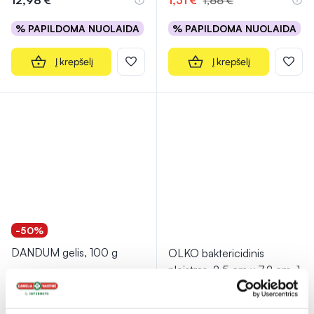
12,98 €
1,31 €
1,88 €
% PAPILDOMA NUOLAIDA
% PAPILDOMA NUOLAIDA
Į krepšelį
Į krepšelį
-50%
DANDUM gelis, 100 g
OLKO baktericidinis
pleistras, 2,5 cm x 7,2 cm, 1
vnt.
(2)
(2)
Įvertinimas 5.0 iš 5
Įvertinimas 5.0 iš 5