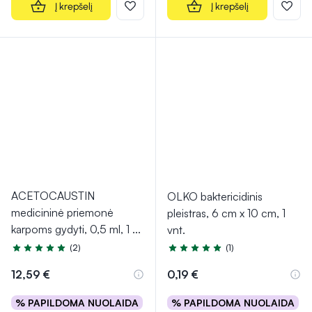
Į krepšelį
Į krepšelį
ACETOCAUSTIN
OLKO baktericidinis
medicininė priemonė
pleistras, 6 cm x 10 cm, 1
karpoms gydyti, 0,5 ml, 1
...
vnt.
(2)
(1)
Įvertinimas 5.0 iš 5
Įvertinimas 5.0 iš 5
12,59 €
0,19 €
% PAPILDOMA NUOLAIDA
% PAPILDOMA NUOLAIDA