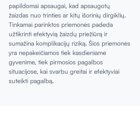
tepalai, praturtinti antiseptiniais
komponentais, padeda apsaugoti žaizdą nuo
infekcijų.
Vata dažnai naudojama žaizdų valymui arba
papildomai apsaugai, kad apsaugotų
žaizdas nuo trinties ar kitų išorinių dirgiklių.
Tinkamai parinktos priemonės padeda
užtikrinti efektyvią žaizdų priežiūrą ir
sumažina komplikacijų riziką. Šios priemonės
yra nepakeičiamos tiek kasdieniame
gyvenime, tiek pirmosios pagalbos
situacijose, kai svarbu greitai ir efektyviai
suteikti pagalbą.