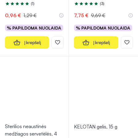
(1)
(3)
Įvertinimas 5.0 iš 5
Įvertinimas 5.0 iš 5
0,96 €
1,29 €
7,75 €
9,69 €
% PAPILDOMA NUOLAIDA
% PAPILDOMA NUOLAIDA
Į krepšelį
Į krepšelį
Sterilios neaustinės
KELOTAN gelis, 15 g
medžiagos servetėlės, 4