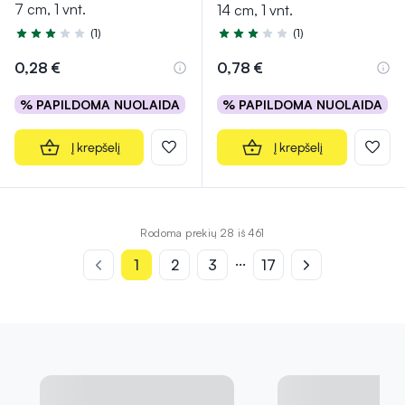
7 cm, 1 vnt.
14 cm, 1 vnt.
(1)
(1)
Įvertinimas 3.0 iš 5
Įvertinimas 3.0 iš 5
0,28 €
0,78 €
% PAPILDOMA NUOLAIDA
% PAPILDOMA NUOLAIDA
Į krepšelį
Į krepšelį
Rodoma prekių 28 iš 461
...
1
2
3
17