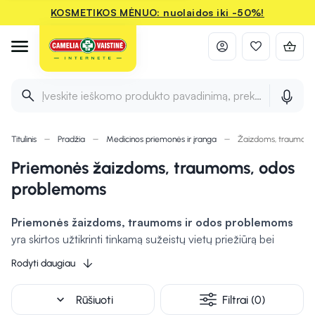
KOSMETIKOS MĖNUO: nuolaidos iki -50%!
Įveskite ieškomo produkto pavadinimą, prekės ženklą ir 
Titulinis
Pradžia
Medicinos priemonės ir įranga
Žaizdoms, traumom
Priemonės žaizdoms, traumoms, odos
problemoms
Priemonės žaizdoms, traumoms ir odos problemoms
yra skirtos užtikrinti tinkamą sužeistų vietų priežiūrą bei
apsaugą. Payvzdžiui, bintai ir pleistrai skirti tvarstyti ir fiksuoti
Rodyti daugiau
sužeidimus, apsaugodami juos nuo nešvarumų ar bakterijų.
Geliai ir tepalai gali prisidėti prie greitesnio gijimo
,
expand_more
Rūšiuoti
Filtrai (0)
slopindami uždegimą ar skausmą. Vata dažnai naudojama