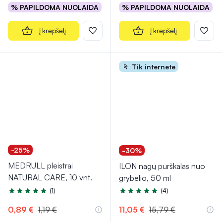
% PAPILDOMA NUOLAIDA
% PAPILDOMA NUOLAIDA
Į krepšelį
Į krepšelį
Tik internete
-25%
-30%
MEDRULL pleistrai
ILON nagų purškalas nuo
NATURAL CARE, 10 vnt.
grybelio, 50 ml
(1)
(4)
Įvertinimas 5.0 iš 5
Įvertinimas 5.0 iš 5
0,89 €
1,19 €
11,05 €
15,79 €