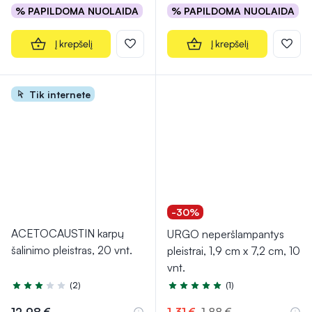
% PAPILDOMA NUOLAIDA
% PAPILDOMA NUOLAIDA
Į krepšelį
Į krepšelį
Tik internete
-30%
ACETOCAUSTIN karpų
URGO neperšlampantys
šalinimo pleistras, 20 vnt.
pleistrai, 1,9 cm x 7,2 cm, 10
vnt.
(2)
(1)
Įvertinimas 3.0 iš 5
Įvertinimas 5.0 iš 5