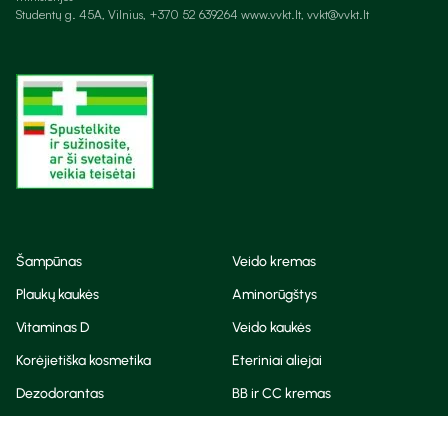
Studentų g. 45A, Vilnius, +370 52 639264 www.vvkt.lt, vvkt@vvkt.lt
Šampūnas
Veido kremas
Plaukų kaukės
Aminorūgštys
Vitaminas D
Veido kaukės
Korėjietiška kosmetika
Eteriniai aliejai
Dezodorantas
BB ir CC kremas