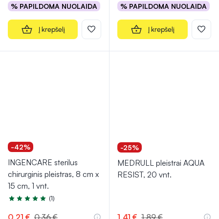
% PAPILDOMA NUOLAIDA
% PAPILDOMA NUOLAIDA
Į krepšelį
Į krepšelį
-42%
-25%
INGENCARE sterilus
MEDRULL pleistrai AQUA
chirurginis pleistras, 8 cm x
RESIST, 20 vnt.
15 cm, 1 vnt.
(1)
Įvertinimas 5.0 iš 5
0,21 €
0,36 €
1,41 €
1,89 €