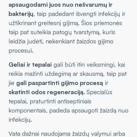
problemoms
yra svarbios užtikrinant
tinkamą sužeistų vietų priežiūrą ir apsaugą.
ir
pleistrai yra dažnai naudojami
Bintai
tvarstyti ir fiksuoti sužeidimus,
apsaugodami juos nuo nešvarumų ir
bakterijų
, taip padedant išvengti infekcijų ir
užtikrinant greitesnį gijimą. Šios priemonės
taip pat suteikia patogų tvarstymą, kuris
leidžia judėti, nekenkiant žaizdos gijimo
procesui.
Geliai ir tepalai
gali būti itin veiksmingi, kai
reikia mažinti uždegimą ar skausmą, taip pat
jie
gali paspartinti gijimo procesą
ir
skatinti odos regeneraciją.
Specialūs