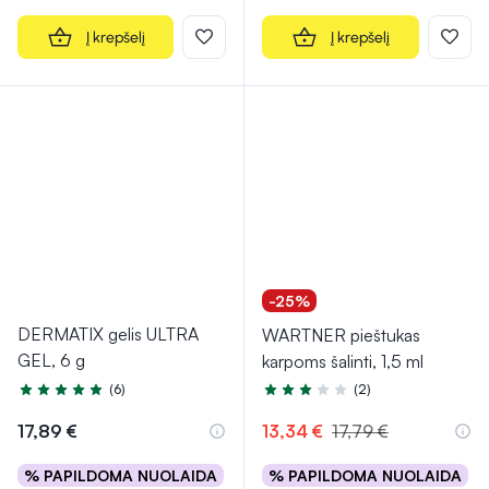
Į krepšelį
Į krepšelį
-25%
DERMATIX gelis ULTRA
WARTNER pieštukas
GEL, 6 g
karpoms šalinti, 1,5 ml
(6)
(2)
Įvertinimas 5.0 iš 5
Įvertinimas 2.5 iš 5
17,89 €
13,34 €
17,79 €
% PAPILDOMA NUOLAIDA
% PAPILDOMA NUOLAIDA