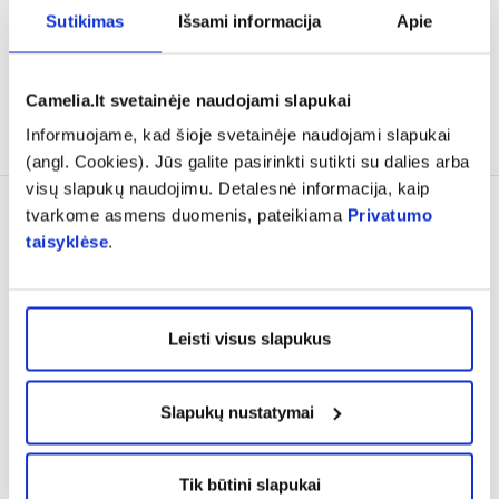
Sutikimas
Išsami informacija
Apie
6,74 €
13,49 €
0,08 €
% PAPILDOMA NUOLAIDA
% PAPILDOMA NUOLAIDA
Camelia.lt svetainėje naudojami slapukai
Į krepšelį
Į krepšelį
Informuojame, kad šioje svetainėje naudojami slapukai
(angl. Cookies). Jūs galite pasirinkti sutikti su dalies arba
visų slapukų naudojimu. Detalesnė informacija, kaip
tvarkome asmens duomenis, pateikiama
Privatumo
taisyklėse
.
Leisti visus slapukus
-20%
Slapukų nustatymai
SUDOCREM raminantis ir
URGO purškiamas pleistras,
apsauginis kremas, 60 g
40 ml
Tik būtini slapukai
(1)
Įvertinimas 5.0 iš 5