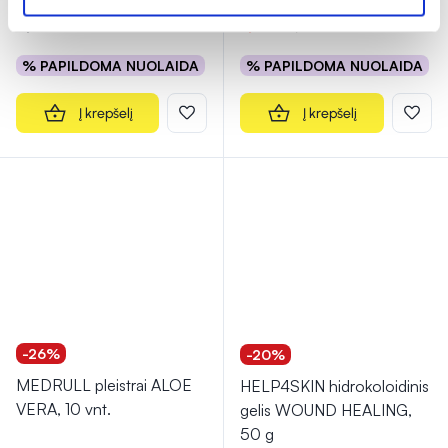
5,69 €
7,11 €
8,89 €
% PAPILDOMA NUOLAIDA
% PAPILDOMA NUOLAIDA
Į krepšelį
Į krepšelį
-26%
-20%
MEDRULL pleistrai ALOE
HELP4SKIN hidrokoloidinis
VERA, 10 vnt.
gelis WOUND HEALING,
50 g