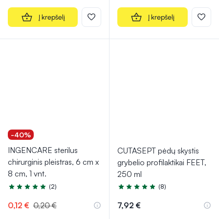
Į krepšelį
Į krepšelį
-40%
INGENCARE sterilus
CUTASEPT pėdų skystis
chirurginis pleistras, 6 cm x
grybelio profilaktikai FEET,
8 cm, 1 vnt.
250 ml
(2)
(8)
Įvertinimas 5.0 iš 5
Įvertinimas 5.0 iš 5
0,12 €
0,20 €
7,92 €