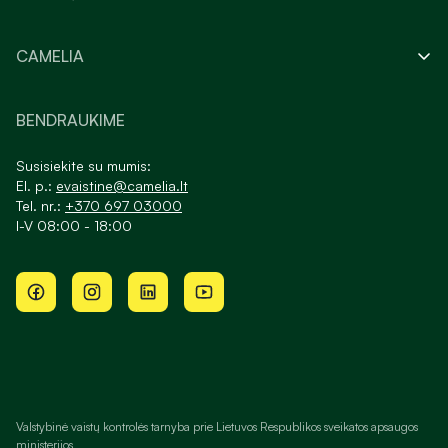
CAMELIA
BENDRAUKIME
Susisiekite su mumis:
El. p.:
evaistine@camelia.lt
Tel. nr.:
+370 697 03000
I-V 08:00 - 18:00
Valstybinė vaistų kontrolės tarnyba prie Lietuvos Respublikos sveikatos apsaugos
ministerijos