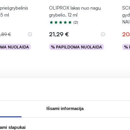
iešgrybelinis
OLIPROX lakas nuo nagų
SCH
15 ml
grybelio, 12 ml
gyd
NAIL
(2)
Įvertinimas 5.0 iš 5
21,29 €
20
2,89 €
OMA NUOLAIDA
% PAPILDOMA NUOLAIDA
% 
epšelį
Į krepšelį
Išsami informacija
jami slapukai