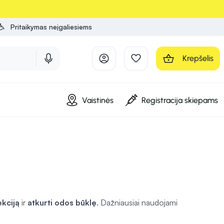
Pritaikymas neįgaliesiems
Krepšelis
Vaistinės
Registracija skiepams
ekciją
ir
atkurti odos būklę
. Dažniausiai naudojami
os ar nago. Jie slopina grybelių dauginimąsi ir mažina infekcijos