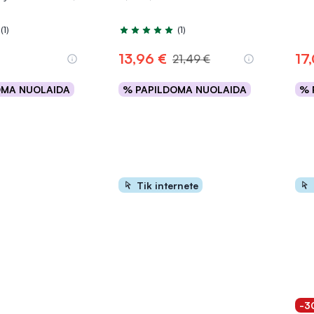
(1)
(1)
.0 iš 5
Įvertinimas 5.0 iš 5
13,96 €
17
21,49 €
OMA NUOLAIDA
% PAPILDOMA NUOLAIDA
% 
epšelį
Į krepšelį
Tik internete
-3