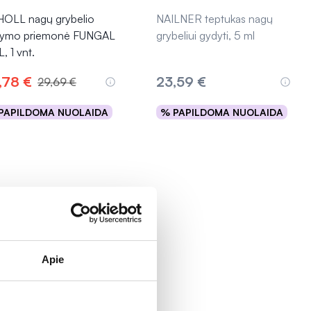
OLL nagų grybelio
NAILNER teptukas nagų
ymo priemonė FUNGAL
grybeliui gydyti, 5 ml
, 1 vnt.
,78 €
23,59 €
29,69 €
PAPILDOMA NUOLAIDA
% PAPILDOMA NUOLAIDA
Į krepšelį
Išparduota
Apie