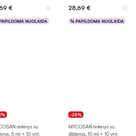
,69 €
28,69 €
PAPILDOMA NUOLAIDA
% PAPILDOMA NUOLAIDA
Į krepšelį
Į krepšelį
5%
-25%
OSAN rinkinys su
MYCOSAN rinkinys su
ėmis, 5 ml + 10 vnt.
dildėmis, 10 ml + 10 vnt.