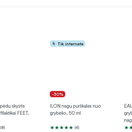
us kaip niežulys, pleiskanojimas ar paraudimas. Tarp priemonių yra ir
žkirsti kelią infekcijos plitimui. Gydomieji lakai naudojami
nagų gr
Tik internete
-30%
ėdų skystis
ILON nagų purškalas nuo
EAL
filaktikai FEET,
grybelio, 50 ml
gry
nag
(8)
(4)
.0 iš 5
Įvertinimas 5.0 iš 5
Įver