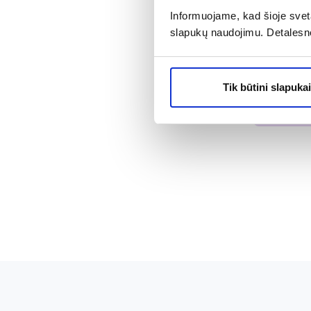
-30%
Informuojame, kad šioje sveta
slapukų naudojimu. Detalesn
DERMO FU
nagų grybeli
3,49 €
Tik būtini slapukai
4
% PAPILD
Išpard