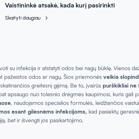
Vaistininkė atsakė, kada kurį pasirinkti
Skaityti daugiau
ti su infekcija ir atstatyti odos bei nagų būklę. Vienos d
ti ant pažeistos odos ar nagų. Šios priemonės
veikia slopin
skatinančios greitesnį gijimą. Be to, įvairūs
purškikliai ne
aip pat apsaugo nuo tolesnio drėgmės kaupimosi, kuris gali p
uose
, naudojamos specialios formulės, leidžiančios vaistui p
os esant gilesnėms infekcijoms,
kad pasiektų geresnių
ją, bet ir išvengti jos pasikartojimo.