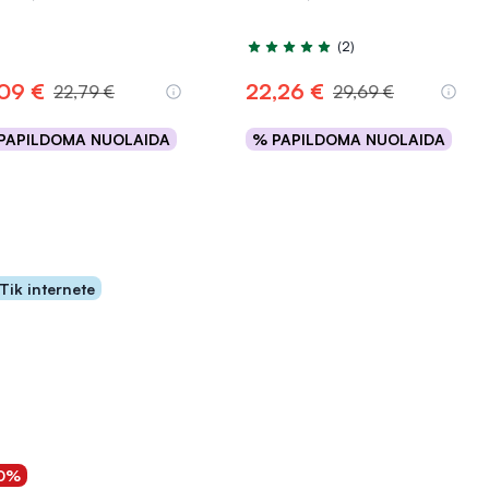
(2)
Įvertinimas 5.0 iš 5
,09 €
22,26 €
22,79 €
29,69 €
PAPILDOMA NUOLAIDA
% PAPILDOMA NUOLAIDA
Į krepšelį
Į krepšelį
Tik internete
0%