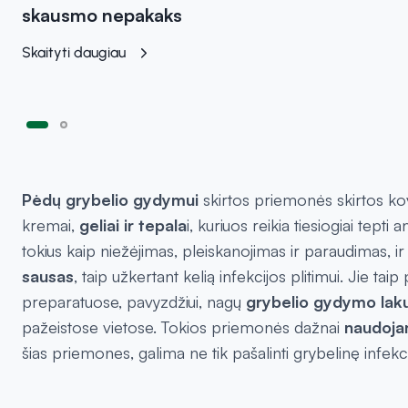
skausmo nepakaks
Skaityti daugiau
Pėdų grybelio gydymui
skirtos priemonės skirtos kovo
kremai,
geliai ir tepala
i, kuriuos reikia tiesiogiai tep
tokius kaip niežėjimas, pleiskanojimas ir paraudimas, ir 
sausas
, taip užkertant kelią infekcijos plitimui. Jie t
preparatuose, pavyzdžiui, nagų
grybelio gydymo lak
pažeistose vietose. Tokios priemonės dažnai
naudojam
šias priemones, galima ne tik pašalinti grybelinę infekci