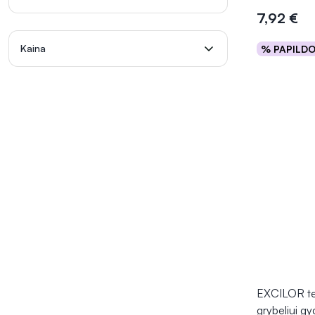
7,92 €
Kaina
% PAPILD
Į kr
EXCILOR te
grybeliui g