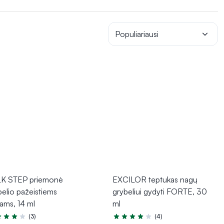
 įvairūs purškikliai, kurie ne tik gydo, bet ir padeda išlaikyti
ybelio atvejais
, siekiant jį gydyti įsiskverbiant į nago struktūrą.
Populiariausi
K STEP priemonė
EXCILOR teptukas nagų
belio pažeistiems
grybeliui gydyti FORTE, 30
ams, 14 ml
ml
(3)
(4)
tinimas 4.3 iš 5
Įvertinimas 3.8 iš 5