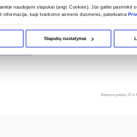
inėje naudojami slapukai (angl. Cookies). Jūs galite pasirinkti su
ė informacija, kaip tvarkome asmens duomenis, pateikiama
Pri
TURE priemonė
ui, 9 ml
Slapukų nustatymai
L
,99 €
OMA NUOLAIDA
uota
Rodoma prekių 13 iš 