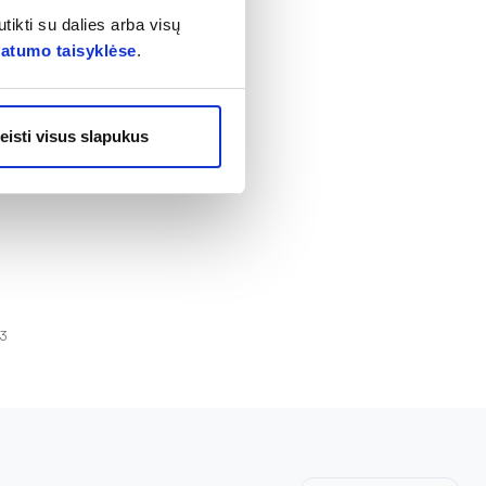
tikti su dalies arba visų
vatumo taisyklėse
.
eisti visus slapukus
13