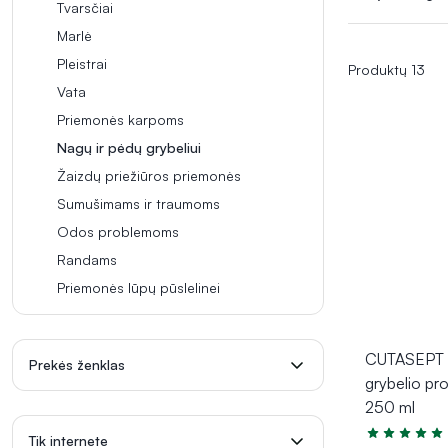
simptomus, toki
Tvarsčiai
pėdas sausas, u
Marlė
Pleistrai
Produktų 13
Vata
Priemonės karpoms
Nagų ir pėdų grybeliui
Žaizdų priežiūros priemonės
Sumušimams ir traumoms
Odos problemoms
Randams
Priemonės lūpų pūslelinei
CUTASEPT p
Prekės ženklas
grybelio pro
250 ml
Tik internete
Įvertinimas 5