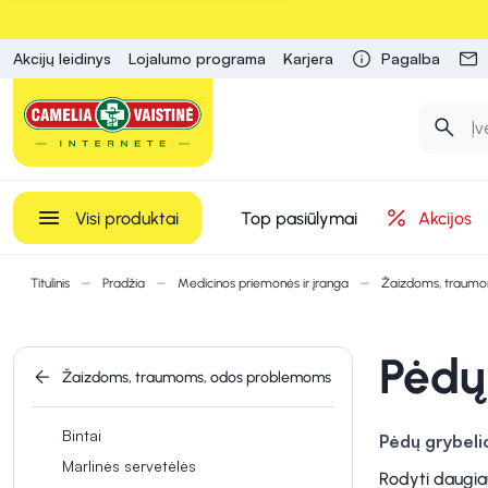
Akcijų leidinys
Lojalumo programa
Karjera
Pagalba
Visi produktai
Top pasiūlymai
Akcijos
Titulinis
Pradžia
Medicinos priemonės ir įranga
Žaizdoms, traum
Pėdų
Žaizdoms, traumoms, odos problemoms
Bintai
Pėdų grybeli
Marlinės servetėlės
priešgrybelinia
Rodyti daugia