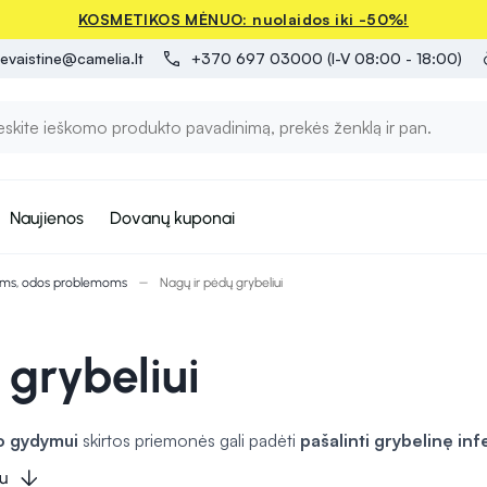
KOSMETIKOS MĖNUO: nuolaidos iki -50%!
evaistine@camelia.lt
+370 697 03000 (I-V 08:00 - 18:00)
Naujienos
Dovanų kuponai
oms, odos problemoms
Nagų ir pėdų grybeliui
 grybeliui
o gydymui
skirtos priemonės gali padėti
pašalinti grybelinę inf
i kremai, geliai ar tepalai, kurie tiesiogiai tepami ant pažeistos od
u