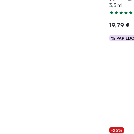
3,3 ml
Įvertinimas 5
19,79 €
% PAPILD
Į kr
-25%