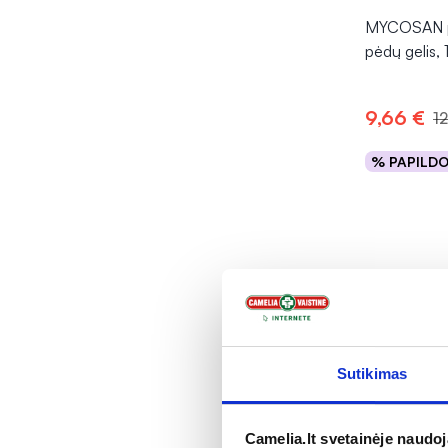
MYCOSAN pr
pėdų gelis, 
9,66 €
1
% PAPILD
Į kr
Sutikimas
Camelia.lt svetainėje naudo