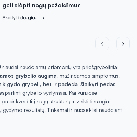
gali slėpti nagų pažeidimus
Skaityti daugiau
ažniausiai naudojamų priemonių yra priešgrybeliniai
damos grybelio augimą
, mažindamos simptomus,
 tik gydo grybelį, bet ir padeda išlaikyti pėdas
aspartinti grybelio vystymąsi. Kai kuriuose
rasiskverbti į nagų struktūrą ir veikti tiesiogiai
 gydymo rezultatų. Tinkamai ir nuosekliai naudojant