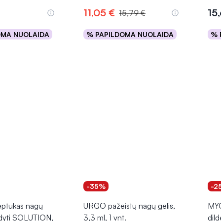
11,05 €
15
15,79 €
OMA NUOLAIDA
% PAPILDOMA NUOLAIDA
% 
epšelį
Į krepšelį
-35%
-2
ptukas nagų
URGO pažeistų nagų gelis,
MYC
ydyti SOLUTION,
3,3 ml, 1 vnt.
dild