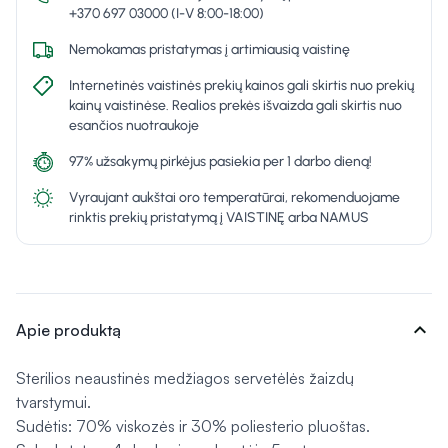
+370 697 03000 (I-V 8:00-18:00)
Nemokamas pristatymas į artimiausią vaistinę
Internetinės vaistinės prekių kainos gali skirtis nuo prekių
kainų vaistinėse. Realios prekės išvaizda gali skirtis nuo
esančios nuotraukoje
97% užsakymų pirkėjus pasiekia per 1 darbo dieną!
Vyraujant aukštai oro temperatūrai, rekomenduojame
rinktis prekių pristatymą į VAISTINĘ arba NAMUS
expand_more
Apie produktą
Sterilios neaustinės medžiagos servetėlės žaizdų
tvarstymui.
Sudėtis: 70% viskozės ir 30% poliesterio pluoštas.