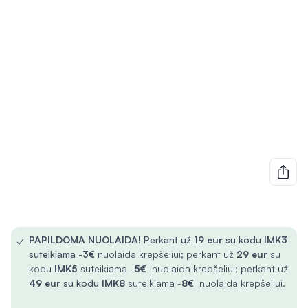
✓
PAPILDOMA NUOLAIDA!
Perkant už
19 eur
su kodu
IMK3
suteikiama -
3€
nuolaida krepšeliui; perkant už
29 eur
su
kodu
IMK5
suteikiama -
5€
nuolaida krepšeliui; perkant už
49 eur
su kodu
IMK8
suteikiama -
8€
nuolaida krepšeliui.