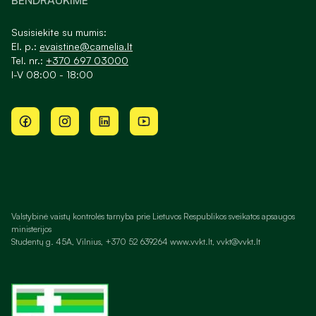
BENDRAUKIME
Susisiekite su mumis:
El. p.:
evaistine@camelia.lt
Tel. nr.:
+370 697 03000
I-V 08:00 - 18:00
Valstybinė vaistų kontrolės tarnyba prie Lietuvos Respublikos sveikatos apsaugos
ministerijos
Studentų g. 45A, Vilnius, +370 52 639264 www.vvkt.lt, vvkt@vvkt.lt