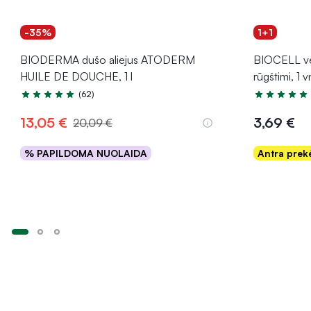
-35%
1+1
BIODERMA dušo aliejus ATODERM
BIOCELL ve
HUILE DE DOUCHE, 1 l
rūgštimi, 1 v
(62)
Įvertinimas 5.0 iš 5
Įvertinimas 5
13,05 €
3,69 €
20,09 €
% PAPILDOMA NUOLAIDA
Antra pre
Į krepšelį