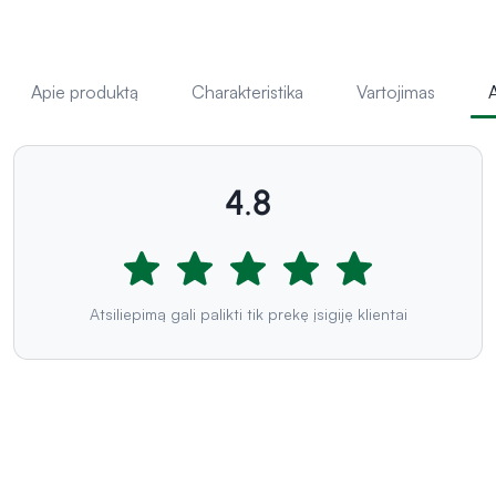
Apie produktą
Charakteristika
Vartojimas
A
4.8
Atsiliepimą gali palikti tik prekę įsigiję klientai