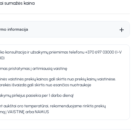
kai sumažės kaina
ymo informacija
nko konsultacija ir užsakymų priėmimas telefonu +370 697 03000 (I-V
00)
as pristatymas į artimiausią vaistinę
inės vaistinės prekių kainos gali skirtis nuo prekių kainų vaistinėse.
prekės išvaizda gali skirtis nuo esančios nuotraukoje
kymų pirkėjus pasiekia per 1 darbo dieną!
t aukštai oro temperatūrai, rekomenduojame rinktis prekių
ymą į VAISTINĘ arba NAMUS