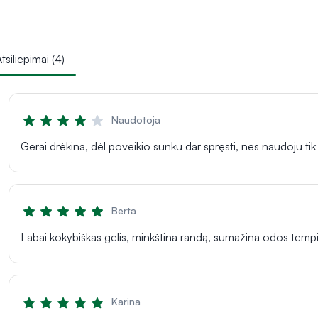
tsiliepimai (4)
Naudotoja
Gerai drėkina, dėl poveikio sunku dar spręsti, nes naudoju tik 
Berta
Labai kokybiškas gelis, minkština randą, sumažina odos temp
Karina