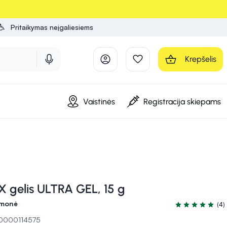
Pritaikymas neįgaliesiems
Krepšelis
Vaistinės
Registracija skiepams
 gelis ULTRA GEL, 15 g
emonė
(4)
Įvertinimas 4.8 
10000114575