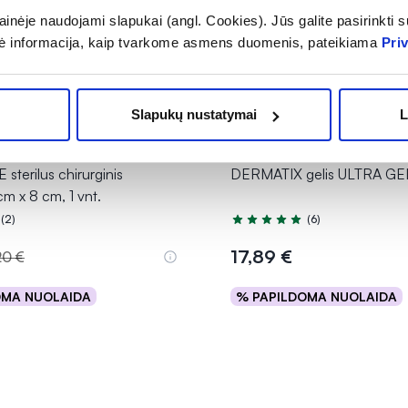
inėje naudojami slapukai (angl. Cookies). Jūs galite pasirinkti su
ė informacija, kaip tvarkome asmens duomenis, pateikiama
Pri
Slapukų nustatymai
L
terilus chirurginis
DERMATIX gelis ULTRA GEL
 cm x 8 cm, 1 vnt.
(2)
(6)
.0 iš 5
Įvertinimas 5.0 iš 5
17,89 €
20 €
OMA NUOLAIDA
% PAPILDOMA NUOLAIDA
Į krepšelį
Į krepšelį