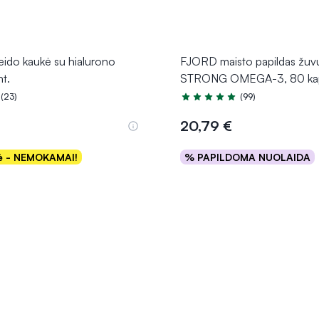
ido kaukė su hialurono
FJORD maisto papildas žuvų
nt.
STRONG OMEGA-3, 80 ka
(23)
(99)
.0 iš 5
Įvertinimas 4.9 iš 5
20,79 €
kė - NEMOKAMAI!
% PAPILDOMA NUOLAIDA
Į krepšelį
Į krepšelį