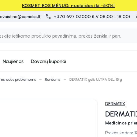
KOSMETIKOS MĖNUO: nuolaidos iki -50%!
evaistine@camelia.lt
+370 697 03000 (I-V 08:00 - 18:00)
Naujienos
Dovanų kuponai
oms, odos problemoms
Randams
DERMATIX gelis ULTRA GEL, 15 g
DERMATIX
DERMATIX
Medicinos pri
Prekės kodas: 