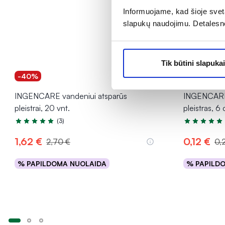
Informuojame, kad šioje sveta
slapukų naudojimu. Detalesn
Tik būtini slapukai
-40%
-40%
INGENCARE vandeniui atsparūs
INGENCARE s
pleistrai, 20 vnt.
pleistras, 6
(3)
Įvertinimas 5.0 iš 5
Įvertinimas 5
1,62 €
0,12 €
2,70 €
0,
% PAPILDOMA NUOLAIDA
% PAPILD
Į krepšelį