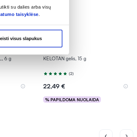
tikti su dalies arba visų
vatumo taisyklėse
.
eisti visus slapukus
, 6 g
KELOTAN gelis, 15 g
(2)
Įvertinimas 5.0 iš 5
22,49 €
% PAPILDOMA NUOLAIDA
Į krepšelį