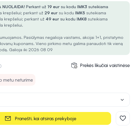
 NUOLAIDA!
Perkant už
19 eur
su kodu
IMK3
suteikiama
 krepšeliui; perkant už
29 eur
su kodu
IMK5
suteikiama
a krepšeliui; perkant už
49 eur
su kodu
IMK8
suteikiama
a krepšeliui.
umuojamos. Pasiūlymas negalioja vaistams, akcijai 1+1, pristatymo
dovanų kuponams. Vieno pirkimo metu galima panaudoti tik vieną
odą. Galioja iki 2026 08 09
Prekės likučiai vaistinėse
uo metu neturime
Pranešti, kai atsiras prekyboje