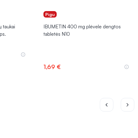
Pigu
 taukai
IBUMETIN 400 mg plėvele dengtos
ps.
tabletės N10
1,69 €
Į krepšelį