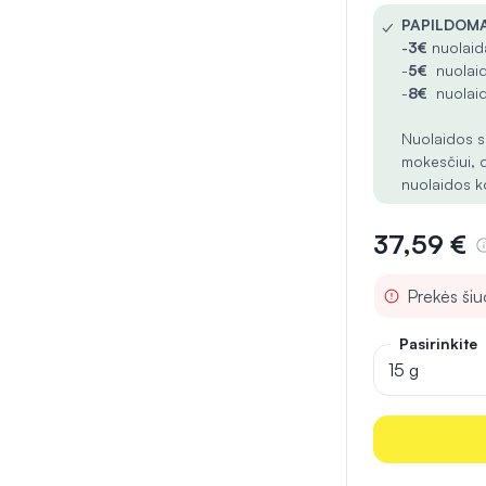
✓
PAPILDOMA
-
3€
nuolaida
-
5€
nuolaid
-
8€
nuolaid
Nuolaidos s
mokesčiui, 
nuolaidos k
37,59 €
Prekės ši
Pasirinkite
15 g