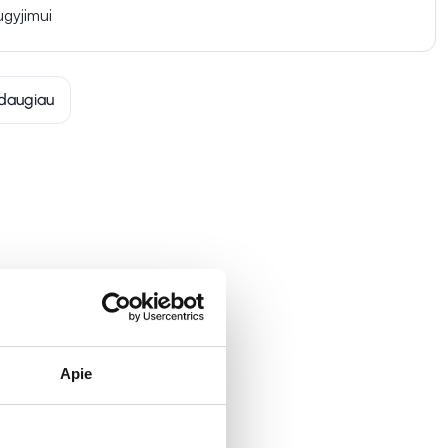
ugyjimui
daugiau
Apie