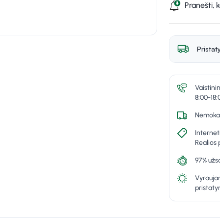
Pranešti, 
Pristat
Vaistini
8:00-18:
Nemokam
Internet
Realios 
97% užsa
Vyraujan
pristat