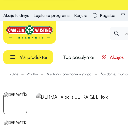
Akcijų leidinys
Lojalumo programa
Karjera
Pagalba
Visi produktai
Top pasiūlymai
Akcijos
Titulinis
Pradžia
Medicinos priemonės ir įranga
Žaizdoms, traum