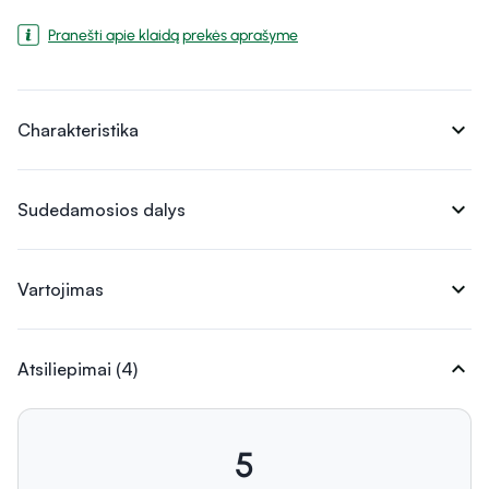
Pranešti apie klaidą prekės aprašyme
expand_more
Charakteristika
expand_more
Sudedamosios dalys
expand_more
Vartojimas
expand_more
Atsiliepimai (4)
5