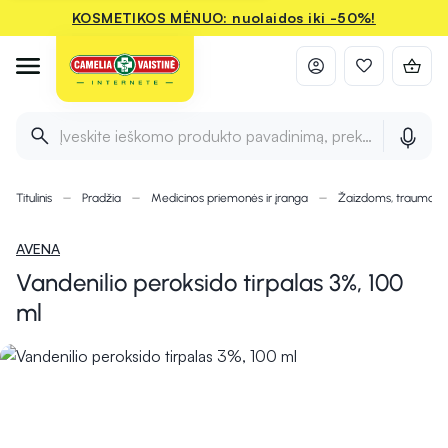
KOSMETIKOS MĖNUO: nuolaidos iki -50%!
Įveskite ieškomo produkto pavadinimą, prekės ženklą ir 
Titulinis
Pradžia
Medicinos priemonės ir įranga
Žaizdoms, traumom
AVENA
Vandenilio peroksido tirpalas 3%, 100
ml