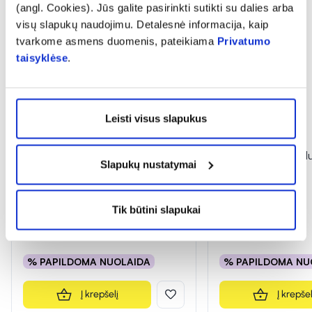
(angl. Cookies). Jūs galite pasirinkti sutikti su dalies arba
visų slapukų naudojimu. Detalesnė informacija, kaip
tvarkome asmens duomenis, pateikiama
Privatumo
taisyklėse
.
Leisti visus slapukus
INGENCARE sterilus tvarstis, 5 m
INGENCARE sterilus
Slapukų nustatymai
x 5 cm, 1 vnt.
x 7 cm, 1 vnt.
Tik būtini slapukai
0,45 €
0,49 €
% PAPILDOMA NUOLAIDA
% PAPILDOMA NU
Į krepšelį
Į krepšel