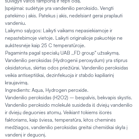
suvilgyti vatos tamponą ir tepti odą.
Įspėjimai: sudėtyje yra vandenilio peroksido. Vengti
patekimo į akis. Patekus į akis, nedelsiant gerai praplauti
vandeniu.
Laikymo sąlygos: Laikyti vaikams nepasiekiamoje ir
nepastebimoje vietoje. Laikyti originalioje pakuotėje ne
aukštesnėje kaip 25 C temperatūroje.
Pagaminta pagal specialų UAB ,,FD group" užsakymą.
Vandenilio peroksidas (Hydrogenii peroxydum) yra stiprus
oksidatorius, skirtas odos priežiūrai. Vandenilio peroksidas
veikia antiseptiškai, dezinfekuoja ir stabdo kapiliarinį
kraujavimą.
Ingredients: Aqua, Hydrogen peroxide.
Vandenilio peroksidas (H2O2) – bespalvis, bekvapis skystis.
Vandenilio peroksido molekulė susideda iš dviejų vandenilio
ir dviejų deguonies atomų. Veikiant tokiems išorės
faktoriams, kaip šviesa, temperatūra, kitos cheminės
medžiagos, vandenilio peroksidas greitai chemiškai skyla į
vandenį ir deguonį.