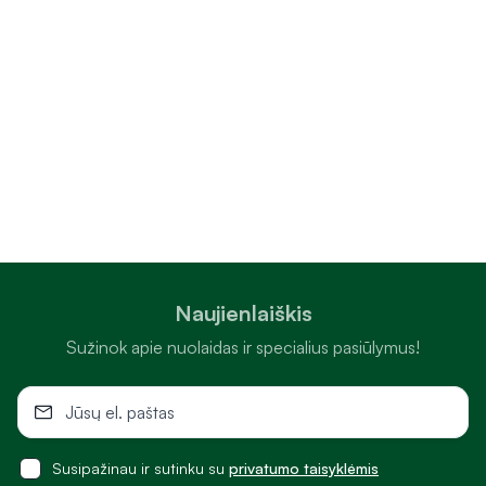
Naujienlaiškis
Sužinok apie nuolaidas ir specialius pasiūlymus!
Susipažinau ir sutinku su
privatumo taisyklėmis