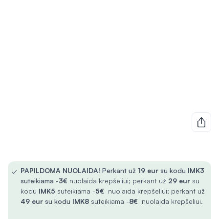
✓
PAPILDOMA NUOLAIDA!
Perkant už
19 eur
su kodu
IMK3
suteikiama -
3€
nuolaida krepšeliui; perkant už
29 eur
su
kodu
IMK5
suteikiama -
5€
nuolaida krepšeliui; perkant už
49 eur
su kodu
IMK8
suteikiama -
8€
nuolaida krepšeliui.