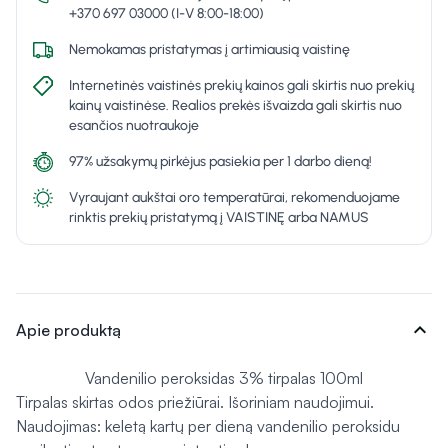
+370 697 03000 (I-V 8:00-18:00)
Nemokamas pristatymas į artimiausią vaistinę
Internetinės vaistinės prekių kainos gali skirtis nuo prekių
kainų vaistinėse. Realios prekės išvaizda gali skirtis nuo
esančios nuotraukoje
97% užsakymų pirkėjus pasiekia per 1 darbo dieną!
Vyraujant aukštai oro temperatūrai, rekomenduojame
rinktis prekių pristatymą į VAISTINĘ arba NAMUS
expand_more
Apie produktą
Vandenilio peroksidas 3% tirpalas 100ml
Tirpalas skirtas odos priežiūrai. Išoriniam naudojimui.
Naudojimas: keletą kartų per dieną vandenilio peroksidu