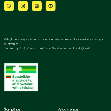
Valstybinė vaistų kontrolės tarnyba prie Lietuvos Respublikos sveikatos apsaugos
ministerijos
Studentų g. 45A, Vilnius, +370 52 639264 www.vvkt.lt, vvkt@vvkt.lt
Šampūnas
Veido kremas