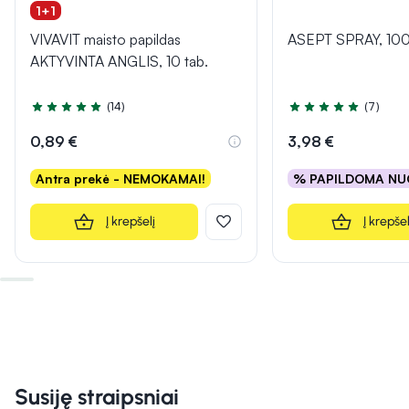
1+1
VIVAVIT maisto papildas
ASEPT SPRAY, 100
AKTYVINTA ANGLIS, 10 tab.
(14)
(7)
Įvertinimas 5.0 iš 5
Įvertinimas 5.0 iš 5
0,89 €
3,98 €
Antra prekė - NEMOKAMAI!
% PAPILDOMA NU
Į krepšelį
Į krepšel
Susiję straipsniai