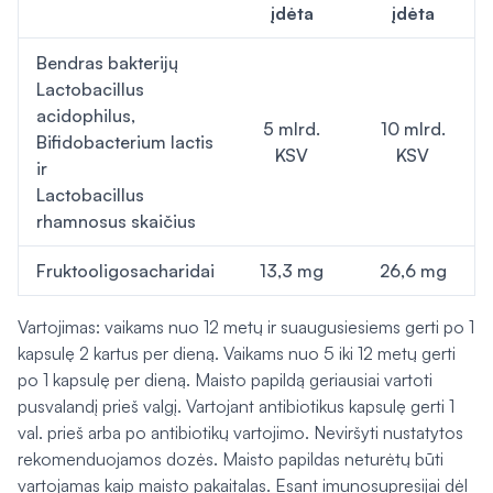
įdėta
įdėta
Bendras bakterijų
Lactobacillus
acidophilus,
5 mlrd.
10 mlrd.
Bifidobacterium lactis
KSV
KSV
ir
Lactobacillus
rhamnosus skaičius
Fruktooligosacharidai
13,3 mg
26,6 mg
Vartojimas: vaikams nuo 12 metų ir suaugusiesiems gerti po 1
kapsulę 2 kartus per dieną. Vaikams nuo 5 iki 12 metų gerti
po 1 kapsulę per dieną. Maisto papildą geriausiai vartoti
pusvalandį prieš valgį. Vartojant antibiotikus kapsulę gerti 1
val. prieš arba po antibiotikų vartojimo. Neviršyti nustatytos
rekomenduojamos dozės. Maisto papildas neturėtų būti
vartojamas kaip maisto pakaitalas. Esant imunosupresijai dėl