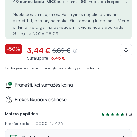
49 eur
su kodu
IMK8
suteikiama -
8€
nuolaida krepšeliui.
Nuolaidos sumuojamos. Pasiūlymas negalioja vaistams,
akcijai 1+1, pristatymo mokesčiui, dovanų kuponams. Vieno
pirkimo metu galima panaudoti tik vieną nuolaidos kodą.
Galioja iki 2026 08 09
-50%
3,44 €
6,89 €
Sutaupote:
3,45 €
Svarbu įvairi ir subalansuota mityba bei sveikas gyvenimo būdas
Pranešti, kai sumažės kaina
Prekės likučiai vaistinėse
Maisto papildas
(13)
Įvertinimas 5.0 iš
Prekės kodas: 10000143426