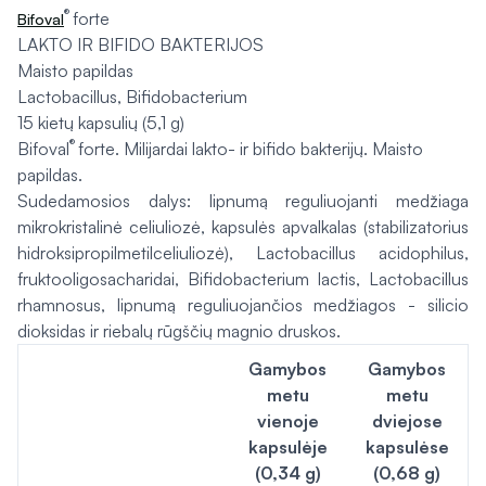
®
forte
Bifoval
LAKTO IR BIFIDO BAKTERIJOS
Maisto papildas
Lactobacillus, Bifidobacterium
15 kietų kapsulių (5,1 g)
®
Bifoval
forte. Milijardai lakto- ir bifido bakterijų. Maisto
papildas.
Sudedamosios dalys: lipnumą reguliuojanti medžiaga
mikrokristalinė celiuliozė, kapsulės apvalkalas (stabilizatorius
hidroksipropilmetilceliuliozė), Lactobacillus acidophilus,
fruktooligosacharidai, Bifidobacterium lactis, Lactobacillus
rhamnosus, lipnumą reguliuojančios medžiagos - silicio
dioksidas ir riebalų rūgščių magnio druskos.
Gamybos
Gamybos
metu
metu
vienoje
dviejose
kapsulėje
kapsulėse
(0,34 g)
(0,68 g)