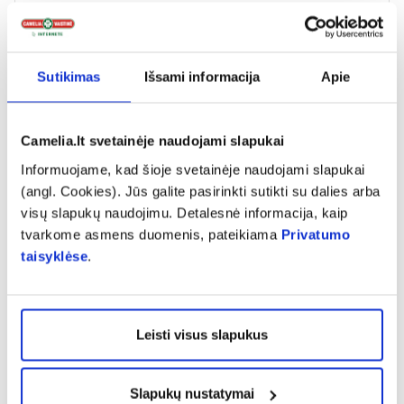
Kadangi mane kankina ilgalaikis vidurių užkietėjimas,
naudoju šį papildą, kad atstatyti žarnyno mikroflorą.
Efektą pajutau, tad dar naudoju kiek ilgesnį laiką
Sutikimas
Išsami informacija
Apie
Camelia.lt svetainėje naudojami slapukai
Xi
Informuojame, kad šioje svetainėje naudojami slapukai
(angl. Cookies). Jūs galite pasirinkti sutikti su dalies arba
Puikiai padėjo atsistatyti po antibiotikų vartojimo. Ir ka
visų slapukų naudojimu. Detalesnė informacija, kaip
tvarkome asmens duomenis, pateikiama
Privatumo
taisyklėse
.
Rodyti daugiau
Leisti visus slapukus
Slapukų nustatymai