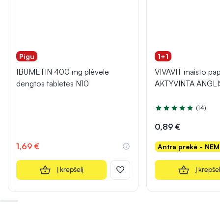
Pigu
1+1
IBUMETIN 400 mg plėvele
VIVAVIT maisto pap
dengtos tabletės N10
AKTYVINTA ANGLIS,
(14)
Įvertinimas 5.0 iš 5
0,89 €
1,69 €
Antra prekė - NE
Į krepšelį
Į krepšel