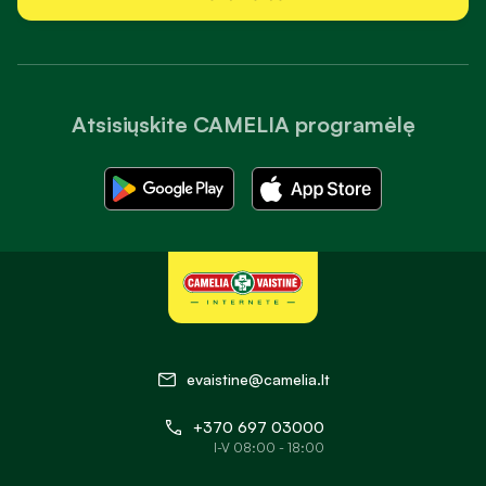
Atsisiųskite CAMELIA programėlę
evaistine@camelia.lt
+370 697 03000
I-V 08:00 - 18:00