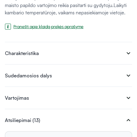
maisto papildo vartojimo reikia pasitarti su gydytoju.Laikyti
kambario temperatūroje, vaikams nepasiekiamoje vietoje.
Pranešti apie klaidą prekės aprašyme
expand_more
Charakteristika
expand_more
Sudedamosios dalys
expand_more
Vartojimas
expand_more
Atsiliepimai (13)