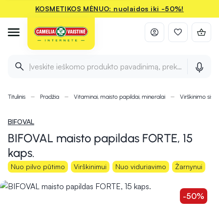
KOSMETIKOS MĖNUO: nuolaidos iki -50%!
Įveskite ieškomo produkto pavadinimą, prekės ženklą ir 
Titulinis
Pradžia
Vitaminai, maisto papildai, mineralai
Virškinimo sist
BIFOVAL
BIFOVAL maisto papildas FORTE, 15
kaps.
Nuo pilvo pūtimo
Virškinimui
Nuo viduriavimo
Žarnynui
-50%