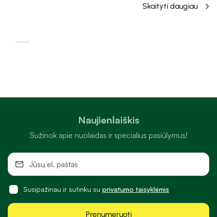
Skaityti daugiau
Naujienlaiškis
Sužinok apie nuolaidas ir specialius pasiūlymus!
Susipažinau ir sutinku su
privatumo taisyklėmis
Prenumeruoti