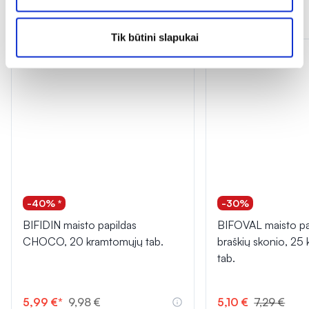
Panašios prekės
Tik būtini slapukai
-40% *
-30%
BIFIDIN maisto papildas
BIFOVAL maisto pa
CHOCO, 20 kramtomųjų tab.
braškių skonio, 25
tab.
5,99 €*
9,98 €
5,10 €
7,29 €