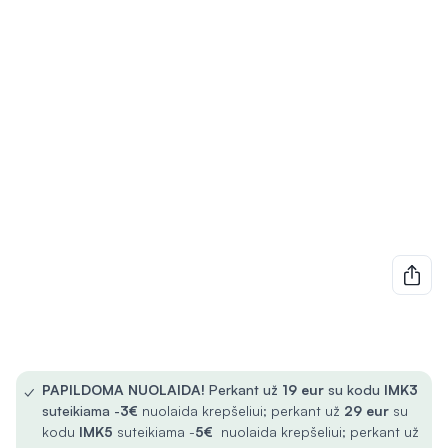
✓
PAPILDOMA NUOLAIDA!
Perkant už
19 eur
su kodu
IMK3
suteikiama -
3€
nuolaida krepšeliui; perkant už
29 eur
su
kodu
IMK5
suteikiama -
5€
nuolaida krepšeliui; perkant už