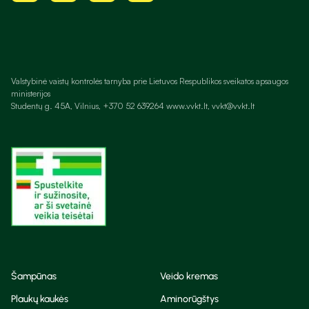
Valstybinė vaistų kontrolės tarnyba prie Lietuvos Respublikos sveikatos apsaugos
ministerijos
Studentų g. 45A, Vilnius, +370 52 639264 www.vvkt.lt, vvkt@vvkt.lt
Šampūnas
Veido kremas
Plaukų kaukės
Aminorūgštys