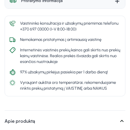
Pristatymo informacija
Vaistininko konsultacija ir užsakymų priėmimas telefonu
+370 697 03000 (I-V 8:00-18:00)
Nemokamas pristatymas į artimiausią vaistinę
Internetinės vaistinės prekių kainos gali skirtis nuo prekių
kainų vaistinėse. Realios prekės išvaizda gali skirtis nuo
esančios nuotraukoje
97% užsakymų pirkėjus pasiekia per 1 darbo dieną!
Vyraujant aukštai oro temperatūrai, rekomenduojame
rinktis prekių pristatymą į VAISTINĘ arba NAMUS
expand_more
Apie produktą