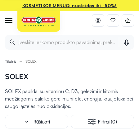
KOSMETIKOS MĖNUO: nuolaidos iki -50%!
Įveskite ieškomo produkto pavadinimą, prekės ženklą ir 
Titulinis
SOLEX
SOLEX
SOLEX papildai su vitaminu C, D3, geležimi ir kitomis
medžiagomis palaiko gerą imunitetą, energiją, kraujotaką bei
saugo ląsteles nuo oksidacijos.
expand_more
Rūšiuoti
Filtrai (0)