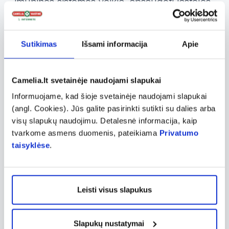
imuninės sistemos veiklą, apsaugoti ląsteles
nuo oksidacinės pažaidos ir mažinti
nuovargį. SOLEX VITAMIN D3 papildai
Sutikimas
Išsami informacija
Apie
prisideda prie normalaus kaulų ir imuninės
sistemos funkcionavimo bei yra lengvai
įsisavinami dėl minėtosios liposominės
Camelia.lt svetainėje naudojami slapukai
technologijos. SOLEX FERRUM COMPLEX
Informuojame, kad šioje svetainėje naudojami slapukai
derina bioaktyvią geležies pirofosfato formą
(angl. Cookies). Jūs galite pasirinkti sutikti su dalies arba
visų slapukų naudojimu. Detalesnė informacija, kaip
su vitaminu C, B12 ir folio rūgštimi, padedant
tvarkome asmens duomenis, pateikiama
Privatumo
mažinti pavargimo jausmą ir palaikyti
taisyklėse
.
sklandų raudonųjų kraujo kūnelių
susidarymą. SOLEX produktai yra skirti
įvairiems organizmo poreikiams ir gali būti
Leisti visus slapukus
pritaikyti tiek vaikams, tiek suaugusiems.
Slapukų nustatymai