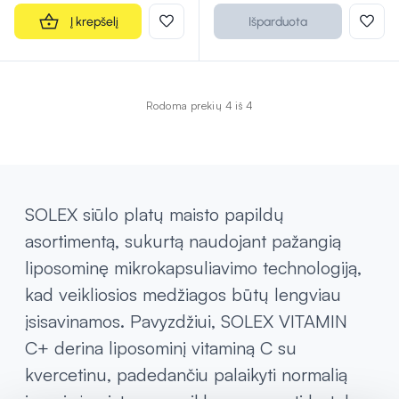
Į krepšelį
Išparduota
Rodoma prekių 4 iš 4
SOLEX siūlo platų maisto papildų
asortimentą, sukurtą naudojant pažangią
liposominę mikrokapsuliavimo technologiją,
kad veikliosios medžiagos būtų lengviau
įsisavinamos. Pavyzdžiui, SOLEX VITAMIN
C+ derina liposominį vitaminą C su
kvercetinu, padedančiu palaikyti normalią