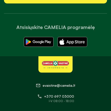
Atsisiųskite CAMELIA programėlę
evaistine@camelia.lt
+370 697 03000
I-V 08:00 - 18:00