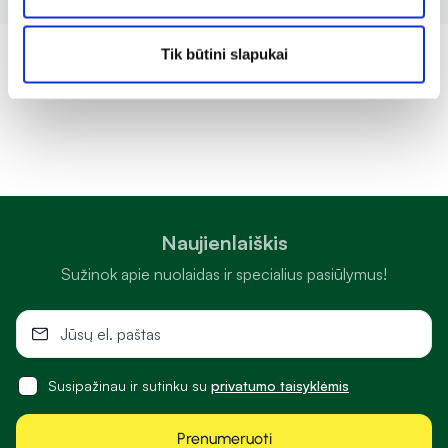
Tik būtini slapukai
Naujienlaiškis
Sužinok apie nuolaidas ir specialius pasiūlymus!
Susipažinau ir sutinku su
privatumo taisyklėmis
Prenumeruoti