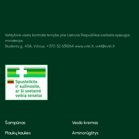
Valstybinė vaistų kontrolės tarnyba prie Lietuvos Respublikos sveikatos apsaugos
ministerijos
Studentų g. 45A, Vilnius, +370 52 639264 www.vvkt.lt, vvkt@vvkt.lt
Šampūnas
Veido kremas
Plaukų kaukės
Aminorūgštys