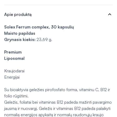
expand_more
Apie produktą
Solex Ferrum complex, 30 kapsulių
Maisto papildas
Grynasis kiekis:
23,69 g.
Premium
Liposomal
Kraujodarai
Energijai
Su bioaktyvia geležies pirofosfato forma, vitaminu C, B12 ir
folio rūgštimi.
Geležis, foliatai bei vitaminas B12 padeda mažinti pavargimo
jausmą ir nuovargį. Geležis ir vitaminas B12 padeda palaikyti
normalią energijos apykaitą ir normalų raudonųjų kraujo