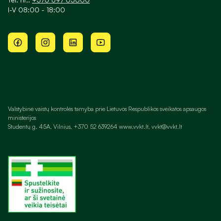
I-V 08:00 - 18:00
Valstybinė vaistų kontrolės tarnyba prie Lietuvos Respublikos sveikatos apsaugos
ministerijos
Studentų g. 45A, Vilnius, +370 52 639264 www.vvkt.lt, vvkt@vvkt.lt