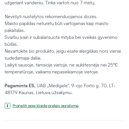
užgeriant vandeniu. Tinka vartoti nuo 7 metų.
Neviršyti nustatytos rekomenduojamos dozės.
Maisto papildas neturėtų būti vartojamas kaip maisto
pakaitalas.
Svarbu įvairi ir subalansuota mityba bei sveikas gyvenimo
būdas.
Nevartokite šio produkto, jeigu esate alergiškas nors vienai
sudedamajai daliai.
Laikyti sausoje, tamsioje vietoje, ne aukštesnėje nei 25℃
temperatūroje, vaikams nepasiekiamoje vietoje.
Pagaminta
ES,
UAB „Medigate“, 9-ojo Forto g. 70, LT-
48179 Kaunas, Lietuva užsakymu.
Pranešti apie klaidą prekės aprašyme