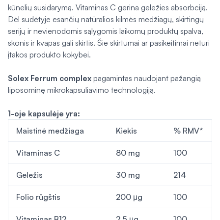
kūnelių susidarymą. Vitaminas C gerina geležies absorbciją.
Dėl sudėtyje esančių natūralios kilmės medžiagų, skirtingų
serijų ir nevienodomis sąlygomis laikomų produktų spalva,
skonis ir kvapas gali skirtis. Šie skirtumai ar pasikeitimai neturi
įtakos produkto kokybei.
Solex Ferrum complex
pagamintas naudojant pažangią
liposominę mikrokapsuliavimo technologiją.
1-oje kapsulėje yra:
Maistinė medžiaga
Kiekis
% RMV*
Vitaminas C
80 mg
100
Geležis
30 mg
214
Folio rūgštis
200 μg
100
Vitaminas B12
2,5 μg
100