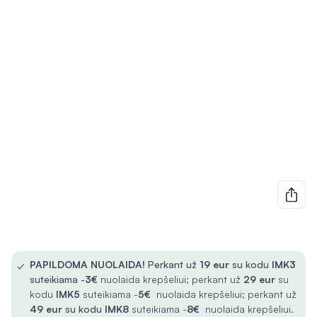
✓
PAPILDOMA NUOLAIDA!
Perkant už
19 eur
su kodu
IMK3
suteikiama -
3€
nuolaida krepšeliui; perkant už
29 eur
su
kodu
IMK5
suteikiama -
5€
nuolaida krepšeliui; perkant už
49 eur
su kodu
IMK8
suteikiama -
8€
nuolaida krepšeliui.