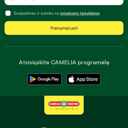
Susipažinau ir sutinku su
privatumo taisyklėmis
Prenumeruoti
Atsisiųskite CAMELIA programėlę