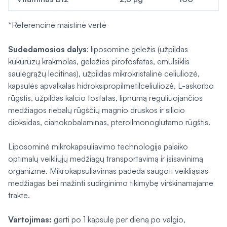
*Referencinė maistinė vertė
Sudedamosios dalys
: liposominė geležis (užpildas
kukurūzų krakmolas, geležies pirofosfatas, emulsiklis
saulėgrąžų lecitinas), užpildas mikrokristalinė celiuliozė,
kapsulės apvalkalas hidroksipropilmetilceliuliozė, L-askorbo
rūgštis, užpildas kalcio fosfatas, lipnumą reguliuojančios
medžiagos riebalų rūgščių magnio druskos ir silicio
dioksidas, cianokobalaminas, pteroilmonoglutamo rūgštis.
Liposominė mikrokapsuliavimo technologija palaiko
optimalų veikliųjų medžiagų transportavimą ir įsisavinimą
organizme. Mikrokapsuliavimas padeda saugoti veikliąsias
medžiagas bei mažinti sudirginimo tikimybę virškinamajame
trakte.
Vartojimas:
gerti po 1 kapsulę per dieną po valgio,