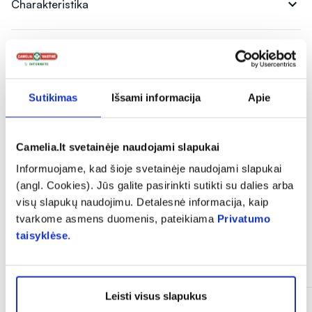
expand_more
Charakteristika
expand_more
Sudedamosios dalys
Sutikimas
Išsami informacija
Apie
expand_more
Vartojimas
Camelia.lt svetainėje naudojami slapukai
expand_more
Atsiliepimai (1)
Informuojame, kad šioje svetainėje naudojami slapukai
(angl. Cookies). Jūs galite pasirinkti sutikti su dalies arba
visų slapukų naudojimu. Detalesnė informacija, kaip
tvarkome asmens duomenis, pateikiama
Privatumo
taisyklėse
.
Panašios prekės
Leisti visus slapukus