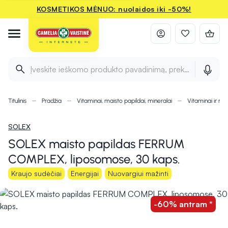
KOSMETIKOS MĖNUO: nuolaidos iki -50%!
Įveskite ieškomo produkto pavadinimą, prekės ženklą ir 
Titulinis
Pradžia
Vitaminai, maisto papildai, mineralai
Vitaminai ir min
SOLEX
SOLEX maisto papildas FERRUM
COMPLEX, liposomose, 30 kaps.
Kraujo sudėčiai
Energijai
Nuovargiui mažinti
-60% antram *