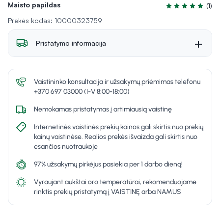
Maisto papildas
(1)
Įvertinimas 5.0 i
Prekės kodas: 10000323759
Pristatymo informacija
Vaistininko konsultacija ir užsakymų priėmimas telefonu
+370 697 03000 (I-V 8:00-18:00)
Nemokamas pristatymas į artimiausią vaistinę
Internetinės vaistinės prekių kainos gali skirtis nuo prekių
kainų vaistinėse. Realios prekės išvaizda gali skirtis nuo
esančios nuotraukoje
97% užsakymų pirkėjus pasiekia per 1 darbo dieną!
Vyraujant aukštai oro temperatūrai, rekomenduojame
rinktis prekių pristatymą į VAISTINĘ arba NAMUS