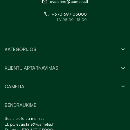
evaistine@camelia.lt
+370 697 03000
I-V 08:00 - 18:00
KATEGORIJOS
KLIENTŲ APTARNAVIMAS
CAMELIA
BENDRAUKIME
Susisiekite su mumis:
El. p.:
evaistine@camelia.lt
Tel. nr.:
+370 697 03000