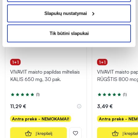
Slapukų nustatymai
Tik būtini slapukai
1+1
1+1
VIVAVIT maisto papildas milteliais
VIVAVIT maisto pa
KALIS 650 mg, 30 pak.
RŪGŠTIS 800 mcg,
(1)
(1)
Įvertinimas 5.0 iš 5
Įvertinimas 5.0 iš 5
11,29 €
3,49 €
Antra prekė - NEMOKAMAI!
Antra prekė - NE
Į krepšelį
Į krepšel