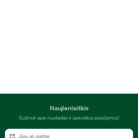
Naujienlaiškis
Sužinok apie nuolaidas ir specialius pasiūlymus!