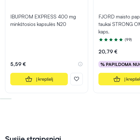
IBUPROM EXPRESS 400 mg
FJORD maisto papi
minkštosios kapsulės N20
taukai STRONG O
kaps.
(99)
Įvertinimas 4.9 iš 5
20,79 €
5,59 €
% PAPILDOMA NU
Į krepšelį
Į krepšel
Susiję straipsniai