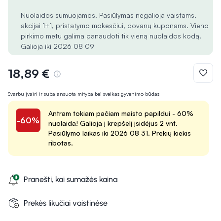
Nuolaidos sumuojamos. Pasiūlymas negalioja vaistams,
akcijai 1+1, pristatymo mokesčiui, dovanų kuponams. Vieno
pirkimo metu galima panaudoti tik vieną nuolaidos kodą.
Galioja iki 2026 08 09
18,89 €
Svarbu įvairi ir subalansuota mityba bei sveikas gyvenimo būdas
Antram tokiam pačiam maisto papildui - 60%
-60%
nuolaida! Galioja į krepšelį įsidėjus 2 vnt.
Pasiūlymo laikas iki 2026 08 31. Prekių kiekis
ribotas.
Pranešti, kai sumažės kaina
Prekės likučiai vaistinėse