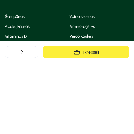
Šampūnas
Veido kremas
Plaukų kaukės
Aminorūgštys
Vitaminas D
Veido kaukės
Korėjietiška kosmetika
Eteriniai aliejai
remove
add
Į krepšelį
Dezodorantas
BB ir CC kremas
Visos teisės saugomos
Privatumo taisyklės
Slapukų politika
© Camelia 2026