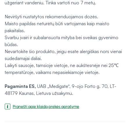
užgeriant vandeniu. Tinka vartoti nuo 7 metų.
Neviršyti nustatytos rekomenduojamos dozės.
Maisto papildas neturėtų būti vartojamas kaip maisto
pakaitalas.
Svarbu įvairi ir subalansuota mityba bei sveikas gyvenimo
būdas.
Nevartokite šio produkto, jeigu esate alergiškas nors vienai
sudedamajai daliai.
Laikyti sausoje, tamsioje vietoje, ne aukštesnėje nei 25℃
temperatūroje, vaikams nepasiekiamoje vietoje.
Pagaminta
ES,
UAB „Medigate“, 9-ojo Forto g. 70, LT-
48179 Kaunas, Lietuva užsakymu.
Pranešti apie klaidą prekės aprašyme