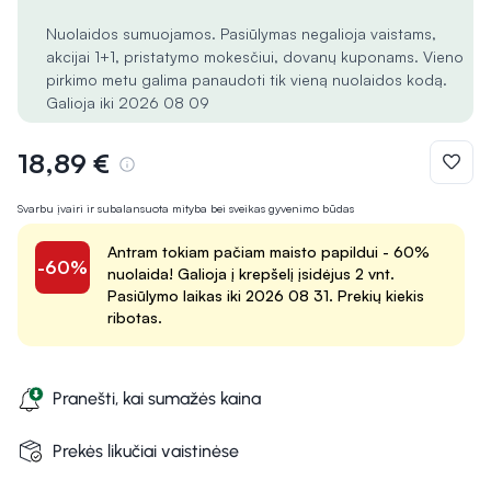
Nuolaidos sumuojamos. Pasiūlymas negalioja vaistams,
akcijai 1+1, pristatymo mokesčiui, dovanų kuponams. Vieno
pirkimo metu galima panaudoti tik vieną nuolaidos kodą.
Galioja iki 2026 08 09
18,89 €
Svarbu įvairi ir subalansuota mityba bei sveikas gyvenimo būdas
Antram tokiam pačiam maisto papildui - 60%
-60%
nuolaida! Galioja į krepšelį įsidėjus 2 vnt.
Pasiūlymo laikas iki 2026 08 31. Prekių kiekis
ribotas.
Pranešti, kai sumažės kaina
Prekės likučiai vaistinėse