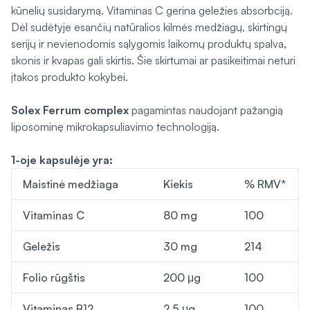
kūnelių susidarymą. Vitaminas C gerina geležies absorbciją.
Dėl sudėtyje esančių natūralios kilmės medžiagų, skirtingų
serijų ir nevienodomis sąlygomis laikomų produktų spalva,
skonis ir kvapas gali skirtis. Šie skirtumai ar pasikeitimai neturi
įtakos produkto kokybei.
Solex Ferrum complex
pagamintas naudojant pažangią
liposominę mikrokapsuliavimo technologiją.
1-oje kapsulėje yra:
Maistinė medžiaga
Kiekis
% RMV*
Vitaminas C
80 mg
100
Geležis
30 mg
214
Folio rūgštis
200 μg
100
Vitaminas B12
2,5 μg
100