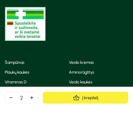
Šampūnas
Veido kremas
Plaukų kaukės
Aminorūgštys
Vitaminas D
Veido kaukės
Korėjietiška kosmetika
Eteriniai aliejai
remove
add
Į krepšelį
Dezodorantas
BB ir CC kremas
Visos teisės saugomos
Privatumo taisyklės
Slapukų politika