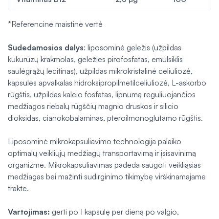
*Referencinė maistinė vertė
Sudedamosios dalys
: liposominė geležis (užpildas
kukurūzų krakmolas, geležies pirofosfatas, emulsiklis
saulėgrąžų lecitinas), užpildas mikrokristalinė celiuliozė,
kapsulės apvalkalas hidroksipropilmetilceliuliozė, L-askorbo
rūgštis, užpildas kalcio fosfatas, lipnumą reguliuojančios
medžiagos riebalų rūgščių magnio druskos ir silicio
dioksidas, cianokobalaminas, pteroilmonoglutamo rūgštis.
Liposominė mikrokapsuliavimo technologija palaiko
optimalų veikliųjų medžiagų transportavimą ir įsisavinimą
organizme. Mikrokapsuliavimas padeda saugoti veikliąsias
medžiagas bei mažinti sudirginimo tikimybę virškinamajame
trakte.
Vartojimas:
gerti po 1 kapsulę per dieną po valgio,