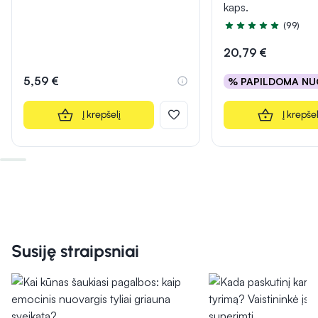
kaps.
(99)
Įvertinimas 4.9 iš 5
20,79 €
5,59 €
% PAPILDOMA NU
Į krepšelį
Į krepšel
Susiję straipsniai