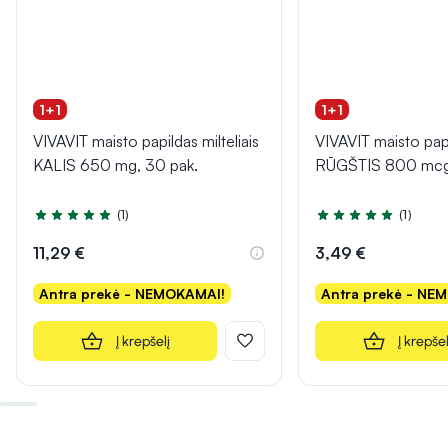
1+1
1+1
VIVAVIT maisto papildas milteliais
VIVAVIT maisto pa
KALIS 650 mg, 30 pak.
RŪGŠTIS 800 mcg,
(1)
(1)
Įvertinimas 5.0 iš 5
Įvertinimas 5.0 iš 5
11,29 €
3,49 €
Antra prekė - NEMOKAMAI!
Antra prekė - NE
Į krepšelį
Į krepšel