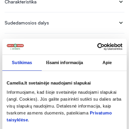
expand_more
Charakteristika
expand_more
Sudedamosios dalys
expand_more
Vartojimas
Sutikimas
Išsami informacija
Apie
expand_more
Atsiliepimai (1)
Camelia.lt svetainėje naudojami slapukai
5
Informuojame, kad šioje svetainėje naudojami slapukai
(angl. Cookies). Jūs galite pasirinkti sutikti su dalies arba
visų slapukų naudojimu. Detalesnė informacija, kaip
tvarkome asmens duomenis, pateikiama
Privatumo
Atsiliepimą gali palikti tik prekę įsigiję klientai
taisyklėse
.