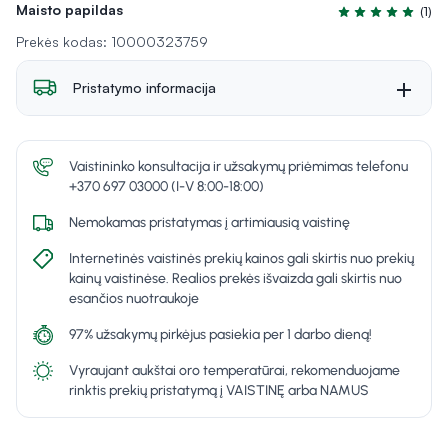
Maisto papildas
(1)
Įvertinimas 5.0 i
Prekės kodas: 10000323759
Pristatymo informacija
Vaistininko konsultacija ir užsakymų priėmimas telefonu
+370 697 03000 (I-V 8:00-18:00)
Nemokamas pristatymas į artimiausią vaistinę
Internetinės vaistinės prekių kainos gali skirtis nuo prekių
kainų vaistinėse. Realios prekės išvaizda gali skirtis nuo
esančios nuotraukoje
97% užsakymų pirkėjus pasiekia per 1 darbo dieną!
Vyraujant aukštai oro temperatūrai, rekomenduojame
rinktis prekių pristatymą į VAISTINĘ arba NAMUS