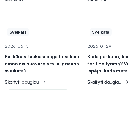
Sveikata
Sveikata
2026-06-15
2026-01-29
Kai kūnas šaukiasi pagalbos: kaip
Kada paskutinį kartą
emocinis nuovargis tyliai griauna
feritino tyrimą? Vai
sveikatą?
įspėjo, kada metas 
Skaityti daugiau
Skaityti daugiau