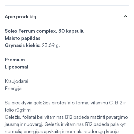
expand_more
Apie produktą
Solex Ferrum complex, 30 kapsulių
Maisto papildas
Grynasis kiekis:
23,69 g.
Premium
Liposomal
Kraujodarai
Energijai
Su bioaktyvia geležies pirofosfato forma, vitaminu C, B12 ir
folio rūgštimi.
Geležis, foliatai bei vitaminas B12 padeda mažinti pavargimo
jausmą ir nuovargį. Geležis ir vitaminas B12 padeda palaikyti
normalią energijos apykaitą ir normalų raudonųjų kraujo