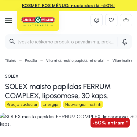
KOSMETIKOS MĖNUO: nuolaidos iki -50%!
Įveskite ieškomo produkto pavadinimą, prekės ženklą ir 
Titulinis
Pradžia
Vitaminai, maisto papildai, mineralai
Vitaminai ir min
SOLEX
SOLEX maisto papildas FERRUM
COMPLEX, liposomose, 30 kaps.
Kraujo sudėčiai
Energijai
Nuovargiui mažinti
-60% antram *