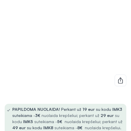
✓
PAPILDOMA NUOLAIDA!
Perkant už
19 eur
su kodu
IMK3
suteikiama -
3€
nuolaida krepšeliui; perkant už
29 eur
su
kodu
IMK5
suteikiama -
5€
nuolaida krepšeliui; perkant už
49 eur
su kodu
IMK8
suteikiama -
8€
nuolaida krepšeliui.