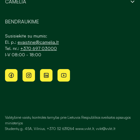
CAMELIA
BENDRAUKIME
Susisiekite su mumis:
El. p.:
evaistine@camelia.lt
Tel. nr.:
+370 697 03000
I-V 08:00 - 18:00
Valstybinė vaistų kontrolės tarnyba prie Lietuvos Respublikos sveikatos apsaugos
ministerijos
Studentų g. 45A, Vilnius, +370 52 639264 www.vvkt.lt, vvkt@vvkt.lt