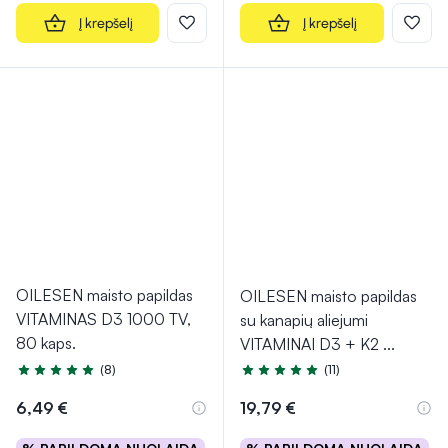
Į krepšelį
Į krepšelį
OILESEN maisto papildas
OILESEN maisto papildas
VITAMINAS D3 1000 TV,
su kanapių aliejumi
80 kaps.
VITAMINAI D3 + K2
...
(8)
(11)
Įvertinimas 5.0 iš 5
Įvertinimas 5.0 iš 5
6,49 €
19,79 €