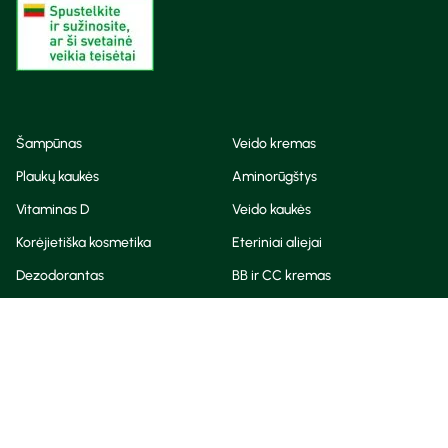
Šampūnas
Veido kremas
Plaukų kaukės
Aminorūgštys
Vitaminas D
Veido kaukės
Korėjietiška kosmetika
Eteriniai aliejai
Dezodorantas
BB ir CC kremas
Visos teisės saugomos
Privatumo taisyklės
Slapukų politika
© Camelia 2026