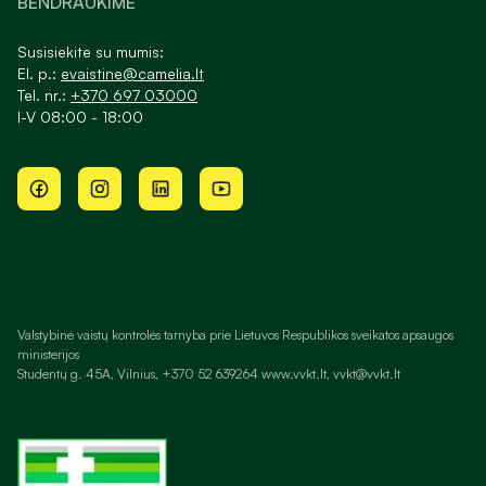
BENDRAUKIME
Susisiekite su mumis:
El. p.:
evaistine@camelia.lt
Tel. nr.:
+370 697 03000
I-V 08:00 - 18:00
Valstybinė vaistų kontrolės tarnyba prie Lietuvos Respublikos sveikatos apsaugos
ministerijos
Studentų g. 45A, Vilnius, +370 52 639264 www.vvkt.lt, vvkt@vvkt.lt