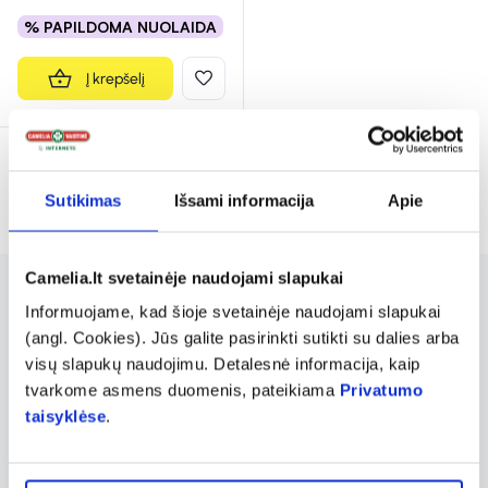
% PAPILDOMA NUOLAIDA
Į krepšelį
Rodoma prekių 5 iš 5
Sutikimas
Išsami informacija
Apie
Camelia.lt svetainėje naudojami slapukai
OILESEN, gerai žinomas kaip vitaminų ir
Informuojame, kad šioje svetainėje naudojami slapukai
(angl. Cookies). Jūs galite pasirinkti sutikti su dalies arba
maisto papildų prekinis ženklas, daugiausiai
visų slapukų naudojimu. Detalesnė informacija, kaip
dėmesio skiriantis vitaminui D. Šio prekės
tvarkome asmens duomenis, pateikiama
Privatumo
ženklo produktai yra sukurti siekiant palaikyti
taisyklėse
.
sveikatą, ypač stiprinant imuninę sistemą ir
kaulų būklę. Vitaminas D yra esminis ne tik