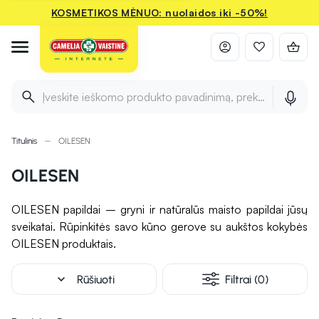
KOSMETIKOS MĖNUO: nuolaidos iki -50%!
Įveskite ieškomo produkto pavadinimą, prekės ženklą ir 
Titulinis
OILESEN
OILESEN
OILESEN papildai – gryni ir natūralūs maisto papildai jūsų
sveikatai. Rūpinkitės savo kūno gerove su aukštos kokybės
OILESEN produktais.
expand_more
Rūšiuoti
Filtrai (0)