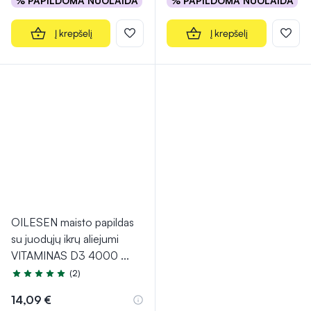
% PAPILDOMA NUOLAIDA
% PAPILDOMA NUOLAIDA
Į krepšelį
Į krepšelį
OILESEN maisto papildas
su juodųjų ikrų aliejumi
VITAMINAS D3 4000
...
(2)
Įvertinimas 5.0 iš 5
14,09 €