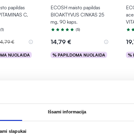
to papildas
ECOSH maisto papildas
ECO
VITAMINAS C,
BIOAKTYVUS CINKAS 25
ace
mg, 90 kaps.
VIT
(1)
(5)
.0 iš 5
Įvertinimas 5.0 iš 5
Įver
14,79 €
19
14,79 €
OMA NUOLAIDA
% PAPILDOMA NUOLAIDA
% 
epšelį
Į krepšelį
Išsami informacija
jami slapukai