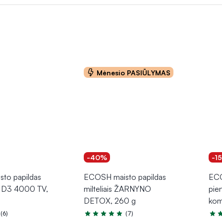
Mėnesio PASIŪLYMAS
-40%
-1
to papildas
ECOSH maisto papildas
ECO
 D3 4000 TV,
milteliais ŽARNYNO
pien
DETOX, 260 g
kom
(6)
(7)
.3 iš 5
Įvertinimas 4.7 iš 5
Įver