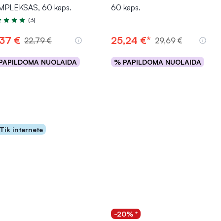
PLEKSAS, 60 kaps.
60 kaps.
(3)
tinimas 5.0 iš 5
,37 €
25,24 €*
22,79 €
29,69 €
PAPILDOMA NUOLAIDA
% PAPILDOMA NUOLAIDA
Į krepšelį
Į krepšelį
Tik internete
-20% *