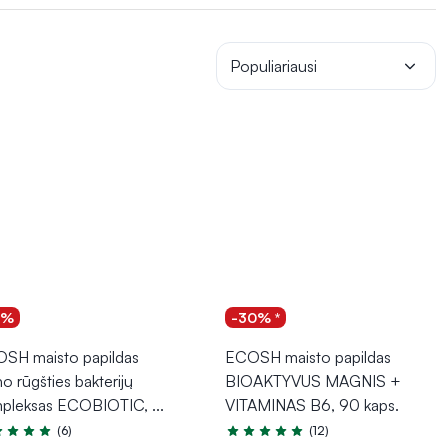
Populiariausi
5%
-30% *
SH maisto papildas
ECOSH maisto papildas
o rūgšties bakterijų
BIOAKTYVUS MAGNIS +
pleksas ECOBIOTIC,
...
VITAMINAS B6, 90 kaps.
(6)
(12)
tinimas 5.0 iš 5
Įvertinimas 5.0 iš 5