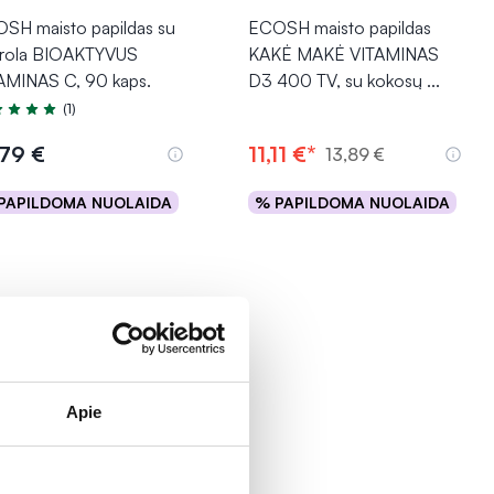
SH maisto papildas su
ECOSH maisto papildas
rola BIOAKTYVUS
KAKĖ MAKĖ VITAMINAS
AMINAS C, 90 kaps.
D3 400 TV, su kokosų
...
(1)
tinimas 5.0 iš 5
,79 €
11,11 €*
13,89 €
PAPILDOMA NUOLAIDA
% PAPILDOMA NUOLAIDA
Į krepšelį
Į krepšelį
Apie