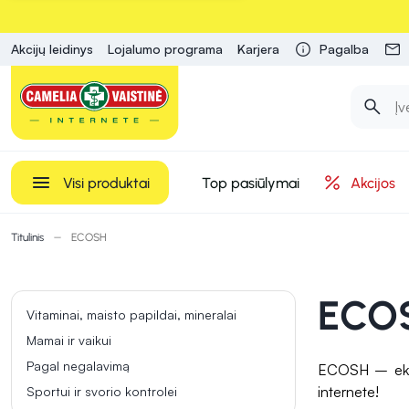
Akcijų leidinys
Lojalumo programa
Karjera
Pagalba
Visi produktai
Top pasiūlymai
Akcijos
Titulinis
ECOSH
ECO
Vitaminai, maisto papildai, mineralai
Mamai ir vaikui
Pagal negalavimą
ECOSH – ekolog
internete!
Sportui ir svorio kontrolei