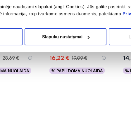
inėje naudojami slapukai (angl. Cookies). Jūs galite pasirinkti su
-15%
ė informacija, kaip tvarkome asmens duomenis, pateikiama
Pri
to papildas
ECOSH maisto papildas
ECO
S MAGNIS,
PAU D'ARCO, 100 kaps.
BI
Slapukų nustatymai
L
 kapsulių
150
(1)
(1)
.0 iš 5
Įvertinimas 5.0 iš 5
Įver
16,22 €
14
28,69 €
19,09 €
OMA NUOLAIDA
% PAPILDOMA NUOLAIDA
% 
epšelį
Į krepšelį