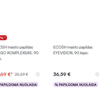
5% *
SH maisto papildas
ECOSH maisto papildas
EGO KOMPLEKSAS, 90
EYEVISION, 90 kaps.
s.
,69 €*
36,59 €
26,69 €
PAPILDOMA NUOLAIDA
% PAPILDOMA NUOLAIDA
Į krepšelį
Į krepšelį