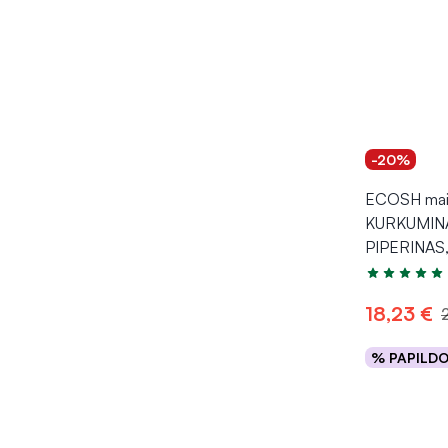
-20%
ECOSH mais
KURKUMIN
PIPERINAS,
Įvertinimas 5
18,23 €
% PAPILD
Į kr