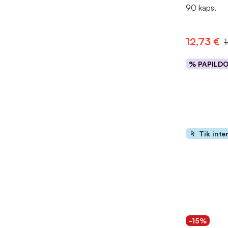
90 kaps.
12,73 €
1
% PAPILD
Į kr
Tik inte
-15%