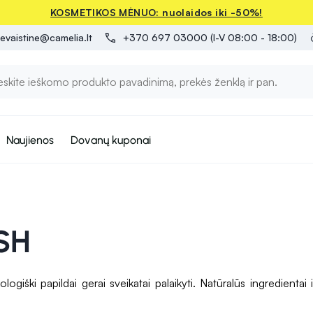
KOSMETIKOS MĖNUO: nuolaidos iki -50%!
evaistine@camelia.lt
+370 697 03000 (I-V 08:00 - 18:00)
Naujienos
Dovanų kuponai
SH
iški papildai gerai sveikatai palaikyti. Natūralūs ingredientai 