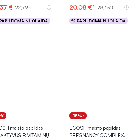
,37 €
20,08 €*
22,79 €
28,69 €
PAPILDOMA NUOLAIDA
% PAPILDOMA NUOLAIDA
Į krepšelį
Į krepšelį
5%
-15% *
SH maisto papildas
ECOSH maisto papildas
AKTYVUS B VITAMINŲ
PREGNANCY COMPLEX,