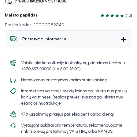
Prekės likučiai vaistinėse
Maisto papildas
(12)
Įvertinimas 5.0 iš
Prekės kodas: 10000282349
Pristatymo informacija
Vaistininko konsultacija ir užsakymų priėmimas telefonu
+370 697 03000 (I-V 8:00-18:00)
Nemokamas pristatymas į artimiausią vaistinę
Internetinės vaistinės prekių kainos gali skirtis nuo prekių
kainų vaistinėse. Realios prekės išvaizda gali skirtis nuo
esančios nuotraukoje
97% užsakymų pirkėjus pasiekia per 1 darbo dieną!
Vyraujant aukštai oro temperatūrai, rekomenduojame
rinktis prekių pristatymą į VAISTINĘ arba NAMUS