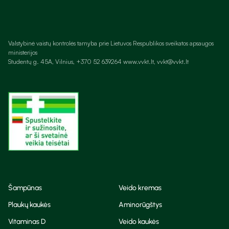
Valstybinė vaistų kontrolės tarnyba prie Lietuvos Respublikos sveikatos apsaugos
ministerijos
Studentų g. 45A, Vilnius, +370 52 639264 www.vvkt.lt, vvkt@vvkt.lt
Šampūnas
Veido kremas
Plaukų kaukės
Aminorūgštys
Vitaminas D
Veido kaukės