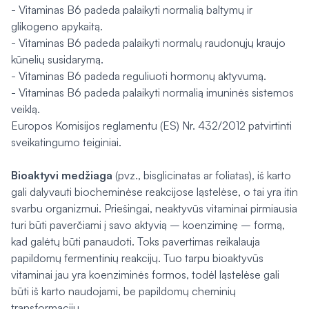
- Vitaminas B6 padeda palaikyti normalią baltymų ir
glikogeno apykaitą.
- Vitaminas B6 padeda palaikyti normalų raudonųjų kraujo
kūnelių susidarymą.
- Vitaminas B6 padeda reguliuoti hormonų aktyvumą.
- Vitaminas B6 padeda palaikyti normalią imuninės sistemos
veiklą.
Europos Komisijos reglamentu (ES) Nr. 432/2012 patvirtinti
sveikatingumo teiginiai.
Bioaktyvi medžiaga
(pvz., bisglicinatas ar foliatas), iš karto
gali dalyvauti biocheminėse reakcijose ląstelėse, o tai yra itin
svarbu organizmui. Priešingai, neaktyvūs vitaminai pirmiausia
turi būti paverčiami į savo aktyvią – koenziminę – formą,
kad galėtų būti panaudoti. Toks pavertimas reikalauja
papildomų fermentinių reakcijų. Tuo tarpu bioaktyvūs
vitaminai jau yra koenziminės formos, todėl ląstelėse gali
būti iš karto naudojami, be papildomų cheminių
transformacijų.