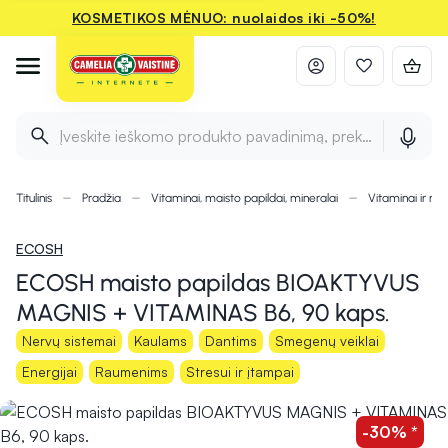
KOSMETIKOS MĖNUO: nuolaidos iki -50%!
Įveskite ieškomo produkto pavadinimą, prekės ženklą ir 
Titulinis
Pradžia
Vitaminai, maisto papildai, mineralai
Vitaminai ir min
ECOSH
ECOSH maisto papildas BIOAKTYVUS
MAGNIS + VITAMINAS B6, 90 kaps.
Nervų sistemai
Kaulams
Dantims
Smegenų veiklai
Energijai
Raumenims
Stresui ir įtampai
-30% *