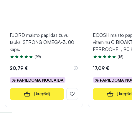
FJORD maisto papildas žuvų
ECOSH maisto papi
taukai STRONG OMEGA-3, 80
vitaminu C BIOAK
kaps.
FERROCHEL, 90 k
(99)
(15)
Įvertinimas 4.9 iš 5
Įvertinimas 5.0 iš 5
20,79 €
17,09 €
% PAPILDOMA NUOLAIDA
% PAPILDOMA NU
Į krepšelį
Į krepšel