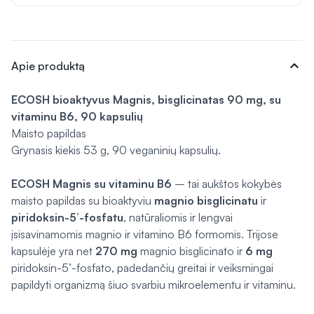
expand_more
Apie produktą
ECOSH bioaktyvus Magnis, bisglicinatas 90 mg, su
vitaminu B6, 90 kapsulių
Maisto papildas
Grynasis kiekis 53 g, 90 veganinių kapsulių.
ECOSH Magnis su vitaminu B6
– tai aukštos kokybės
maisto papildas su bioaktyviu
magnio bisglicinatu
ir
piridoksin-5’-fosfatu
, natūraliomis ir lengvai
įsisavinamomis magnio ir vitamino B6 formomis. Trijose
kapsulėje yra net
270 mg
magnio bisglicinato ir
6 mg
piridoksin-5’-fosfato, padedančių greitai ir veiksmingai
papildyti organizmą šiuo svarbiu mikroelementu ir vitaminu.