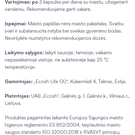
Vartojimas: po
3 kapsules per dieną su maistu, užsigeriant
vandeniu. Rekomenduojama gerti vakare.
Įspėjimai:
Maisto papildas nėra maisto pakaitalas. Svarbu
įvairi ir subalansuota mityba bei sveikas gyvenimo būdas.
Neviršykite nustatytos rekomenduojamos dozės.
Laikymo sąlygos:
laikyti sausoje, tamsioje, vaikams
nepasiekiamoje vietoje, ne aukštesnėje kaip 25 °C
temperatūroje.
Gamintojas:
„Ecosh Life OÜ“, Kukermiidi 4, Talinas, Estija.
Platintojas:
UAB „Ecosh“, Galinės g. 1, Galinės k., Vilniaus r.,
Lietuva.
Produktas pagamintas laikantis Europos Sąjungos maisto
higienos reglamento ES 852/2004, tarptautinio maisto
saugos standarto ISO 22000:2018 ir RVASVT principų.