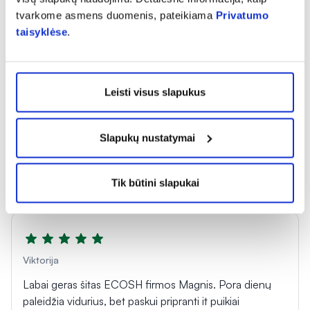
tvarkome asmens duomenis, pateikiama
Privatumo
taisyklėse
.
Atsiliepimą gali palikti tik prekę įsigiję klientai
Leisti visus slapukus
Slapukų nustatymai
Alva
Man šie papildai labai tinka ir jaučiu jų naudą.
Tik būtini slapukai
Viktorija
Labai geras šitas ECOSH firmos Magnis. Pora dienų
paleidžia vidurius, bet paskui pripranti it puikiai