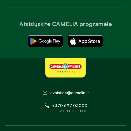
Atsisiųskite CAMELIA programėlę
evaistine@camelia.lt
+370 697 03000
I-V 08:00 - 18:00