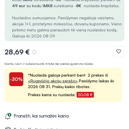
49 eur
su kodu
IMK8
suteikiama -
8€
nuolaida krepšeliui.
Nuolaidos sumuojamos. Pasiūlymas negalioja vaistams,
akcijai 1+1, pristatymo mokesčiui, dovanų kuponams. Vieno
pirkimo metu galima panaudoti tik vieną nuolaidos kodą.
Galioja iki 2026 08 09
28,69 €
Svarbu įvairi ir subalansuota mityba bei sveikas gyvenimo būdas
*Nuolaida galioja perkant bent 2 prekes iš
-30%
<Rugpjūčio akcijų sąrašo>
Pasiūlymo laikas iki
2026 08 31. Prekių kiekis ribotas.
Prekės kaina su nuolaida:
20,08 €
Pranešti, kai sumažės kaina