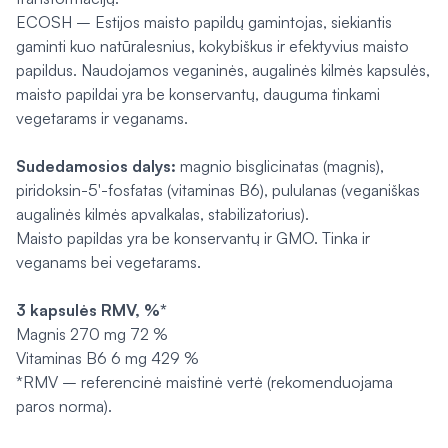
ECOSH – Estijos maisto papildų gamintojas, siekiantis
gaminti kuo natūralesnius, kokybiškus ir efektyvius maisto
papildus. Naudojamos veganinės, augalinės kilmės kapsulės,
maisto papildai yra be konservantų, dauguma tinkami
vegetarams ir veganams.
Sudedamosios dalys:
magnio bisglicinatas (magnis),
piridoksin-5′-fosfatas (vitaminas B6), pululanas (veganiškas
augalinės kilmės apvalkalas, stabilizatorius).
Maisto papildas yra be konservantų ir GMO. Tinka ir
veganams bei vegetarams.
3 kapsulės RMV, %*
Magnis 270 mg 72 %
Vitaminas B6 6 mg 429 %
*RMV – referencinė maistinė vertė (rekomenduojama
paros norma).