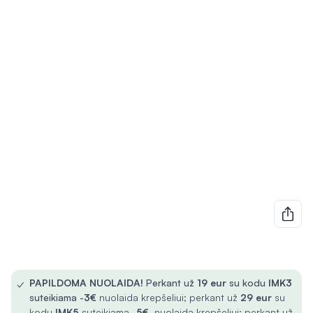
✓
PAPILDOMA NUOLAIDA!
Perkant už
19 eur
su kodu
IMK3
suteikiama -
3€
nuolaida krepšeliui; perkant už
29 eur
su
kodu
IMK5
suteikiama -
5€
nuolaida krepšeliui; perkant už