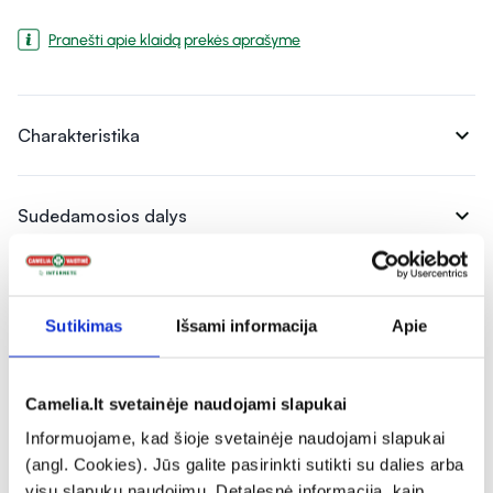
Pranešti apie klaidą prekės aprašyme
expand_more
Charakteristika
expand_more
Sudedamosios dalys
expand_more
Vartojimas
Sutikimas
Išsami informacija
Apie
expand_more
Atsiliepimai (12)
Camelia.lt svetainėje naudojami slapukai
Informuojame, kad šioje svetainėje naudojami slapukai
5
(angl. Cookies). Jūs galite pasirinkti sutikti su dalies arba
visų slapukų naudojimu. Detalesnė informacija, kaip