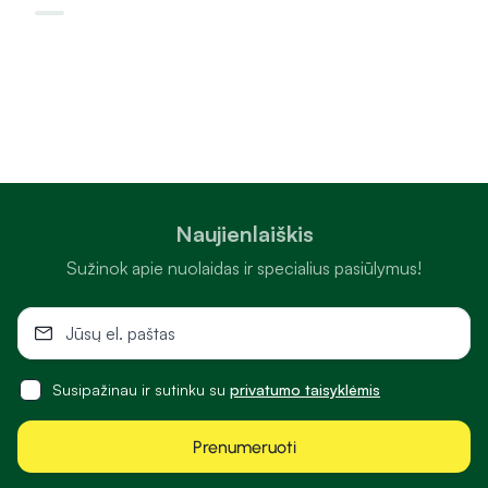
Naujienlaiškis
Sužinok apie nuolaidas ir specialius pasiūlymus!
Susipažinau ir sutinku su
privatumo taisyklėmis
Prenumeruoti