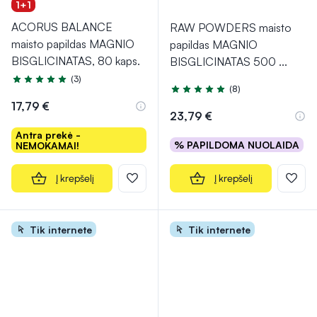
1+1
ACORUS BALANCE
RAW POWDERS maisto
maisto papildas MAGNIO
papildas MAGNIO
BISGLICINATAS, 80 kaps.
BISGLICINATAS 500
...
(3)
Įvertinimas 5.0 iš 5
(8)
Įvertinimas 5.0 iš 5
17,79 €
23,79 €
Antra prekė -
% PAPILDOMA NUOLAIDA
NEMOKAMAI!
Į krepšelį
Į krepšelį
Tik internete
Tik internete