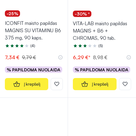
-25%
-30% *
ICONFIT maisto papildas
VITA-LAB maisto papildas
MAGNIS SU VITAMINU B6
MAGNIS + B6 +
375 mg, 90 kaps.
CHROMAS, 90 tab.
(4)
(5)
Įvertinimas 4.0 iš 5
Įvertinimas 3.0 iš 5
7,34 €
9,79 €
6,29 €*
8,98 €
% PAPILDOMA NUOLAIDA
% PAPILDOMA NUOLAIDA
Į krepšelį
Į krepšelį