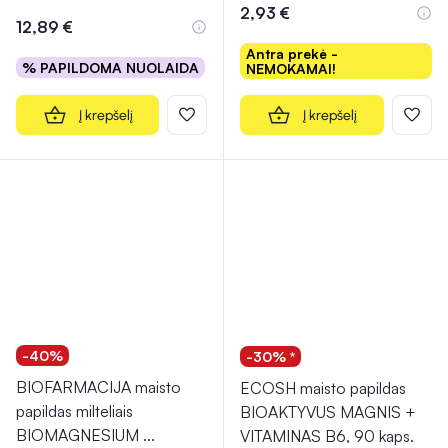
2,93 €
12,89 €
Antra prekė -
% PAPILDOMA NUOLAIDA
NEMOKAMAI!
Į krepšelį
Į krepšelį
-40%
-30% *
BIOFARMACIJA maisto
ECOSH maisto papildas
papildas milteliais
BIOAKTYVUS MAGNIS +
BIOMAGNESIUM
...
VITAMINAS B6, 90 kaps.