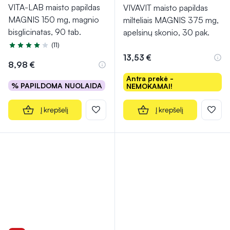
VITA-LAB maisto papildas
VIVAVIT maisto papildas
MAGNIS 150 mg, magnio
milteliais MAGNIS 375 mg,
bisglicinatas, 90 tab.
apelsinų skonio, 30 pak.
(11)
Įvertinimas 4.4 iš 5
13,53 €
8,98 €
Antra prekė -
% PAPILDOMA NUOLAIDA
NEMOKAMAI!
Į krepšelį
Į krepšelį