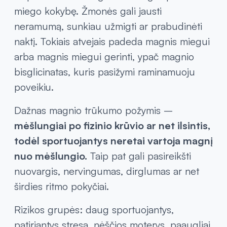
miego kokybę. Žmonės gali jausti
neramumą, sunkiau užmigti ar prabudinėti
naktį. Tokiais atvejais padeda magnis miegui
arba magnis miegui gerinti, ypač magnio
bisglicinatas, kuris pasižymi raminamuoju
poveikiu.
Dažnas magnio trūkumo požymis –
mėšlungiai po fizinio krūvio ar net ilsintis,
todėl sportuojantys neretai vartoja magnį
nuo mėšlungio.
Taip pat gali pasireikšti
nuovargis, nervingumas, dirglumas ar net
širdies ritmo pokyčiai.
Rizikos grupės: daug sportuojantys,
patiriantys stresą, nėščios moterys, paaugliai,