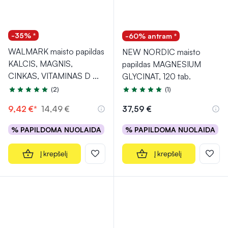
-35% *
-60% antram *
WALMARK maisto papildas
NEW NORDIC maisto
KALCIS, MAGNIS,
papildas MAGNESIUM
CINKAS, VITAMINAS D
...
GLYCINAT, 120 tab.
(2)
(1)
Įvertinimas 4.5 iš 5
Įvertinimas 5.0 iš 5
9,42 €*
14,49 €
37,59 €
% PAPILDOMA NUOLAIDA
% PAPILDOMA NUOLAIDA
Į krepšelį
Į krepšelį