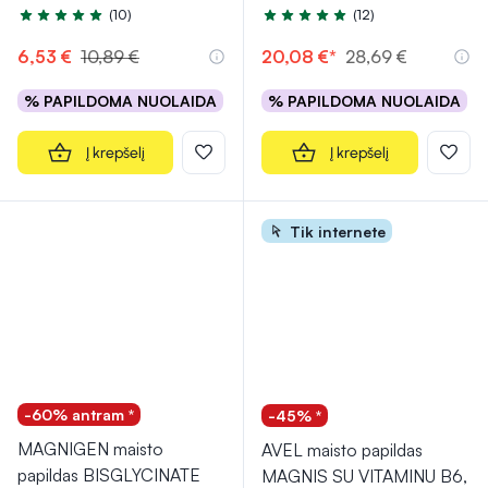
(10)
(12)
Įvertinimas 5.0 iš 5
Įvertinimas 5.0 iš 5
6,53 €
10,89 €
20,08 €*
28,69 €
% PAPILDOMA NUOLAIDA
% PAPILDOMA NUOLAIDA
Į krepšelį
Į krepšelį
Tik internete
-60% antram *
-45% *
MAGNIGEN maisto
AVEL maisto papildas
papildas BISGLYCINATE
MAGNIS SU VITAMINU B6,