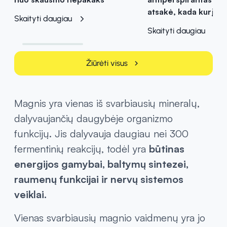
atsakė, kada kurį pas
Skaityti daugiau
Skaityti daugiau
Žiūrėti visus
chevron_right
Magnis yra vienas iš svarbiausių mineralų,
dalyvaujančių daugybėje organizmo
funkcijų. Jis dalyvauja daugiau nei 300
fermentinių reakcijų, todėl yra
būtinas
energijos gamybai, baltymų sintezei,
raumenų funkcijai ir nervų sistemos
veiklai.
Vienas svarbiausių magnio vaidmenų yra jo