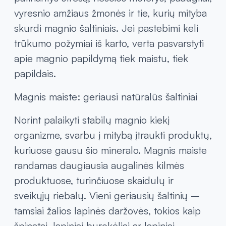
vyresnio amžiaus žmonės ir tie, kurių mityba
skurdi magnio šaltiniais. Jei pastebimi keli
trūkumo požymiai iš karto, verta pasvarstyti
apie magnio papildymą tiek maistu, tiek
papildais.
Magnis maiste: geriausi natūralūs šaltiniai
Norint palaikyti stabilų magnio kiekį
organizme, svarbu į mitybą įtraukti produktų,
kuriuose gausu šio mineralo. Magnis maiste
randamas daugiausia augalinės kilmės
produktuose, turinčiuose skaidulų ir
sveikųjų riebalų. Vieni geriausių šaltinių –
tamsiai žalios lapinės daržovės, tokios kaip
špinatai, lapiniai burokėliai ar lapiniai