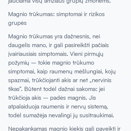
jaučiama visų amžiaus grupių žmonėms.
Magnio trūkumas: simptomai ir rizikos
grupės
Magnio trūkumas yra dažnesnis, nei
daugelis mano, ir gali pasireikšti pačiais
įvairiausiais simptomais. Vieni pirmųjų
požymių – tokie magnio trūkumo
simptomai, kaip raumenų mėšlungiai, kojų
spazmai, trūkčiojanti akis ar net „nervinis
tikas“. Būtent todėl dažnai sakoma: jei
trūkčioja akis – padės magnis. Jis
atpalaiduoja raumenis ir nervų sistemą,
todėl sumažėja nevalingi jų susitraukimai.
Nepakankamas magnio kiekis gali paveikti ir