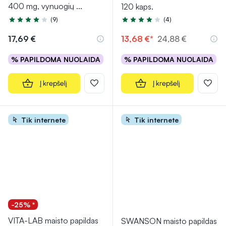
400 mg, vynuogių
...
120 kaps.
(9)
(4)
Įvertinimas 4.4 iš 5
Įvertinimas 4.3 iš 5
17,69 €
13,68 €*
24,88 €
% PAPILDOMA NUOLAIDA
% PAPILDOMA NUOLAIDA
Į krepšelį
Į krepšelį
Tik internete
Tik internete
-25% *
VITA-LAB maisto papildas
SWANSON maisto papildas