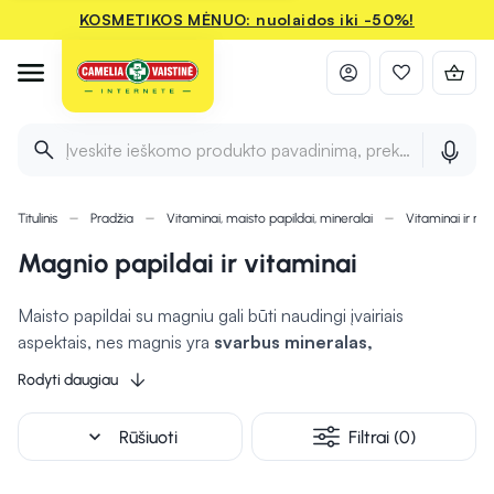
KOSMETIKOS MĖNUO: nuolaidos iki -50%!
Įveskite ieškomo produkto pavadinimą, prekės ženklą ir 
Titulinis
Pradžia
Vitaminai, maisto papildai, mineralai
Vitaminai ir min
Magnio papildai ir vitaminai
Maisto papildai su magniu gali būti naudingi įvairiais
aspektais, nes magnis yra
svarbus mineralas,
dalyvaujantis daugelyje kūno funkcijų.
Magnis yra
Rodyti daugiau
būtinas raumenų ir nervų funkcijoms palaikyti, gali padėti
išvengti raumenų spazmų ar mėšlungio, todėl magnio
expand_more
Rūšiuoti
Filtrai (0)
papildai rekomenduojami tiek aktyviai gyvenantiems, tiek
jaučiantiems magnio trūkumo požymius.