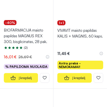
-40%
1+1
BIOFARMACIJA maisto
VIVAVIT maisto papildas
papildas MAGNUS REX
KALIS + MAGNIS, 60 kaps.
300, bisglicinatas, 28 pak.
(2)
Įvertinimas 5.0 iš 5
11,45 €
16,01 €
26,69 €
Antra prekė -
% PAPILDOMA NUOLAIDA
NEMOKAMAI!
Į krepšelį
Į krepšelį