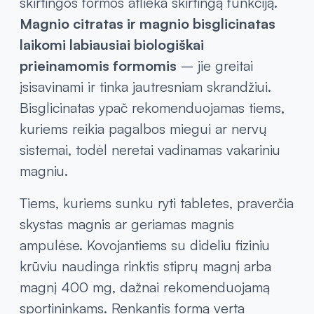
skirtingos formos atlieka skirtingą funkciją.
Magnio citratas ir magnio bisglicinatas
laikomi labiausiai biologiškai
prieinamomis formomis
– jie greitai
įsisavinami ir tinka jautresniam skrandžiui.
Bisglicinatas ypač rekomenduojamas tiems,
kuriems reikia pagalbos miegui ar nervų
sistemai, todėl neretai vadinamas vakariniu
magniu.
Tiems, kuriems sunku ryti tabletes, praverčia
skystas magnis ar geriamas magnis
ampulėse. Kovojantiems su dideliu fiziniu
krūviu naudinga rinktis stiprų magnį arba
magnį 400 mg, dažnai rekomenduojamą
sportininkams. Renkantis formą verta