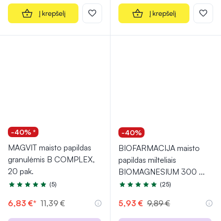
Į krepšelį
Į krepšelį
-40% *
-40%
MAGVIT maisto papildas
BIOFARMACIJA maisto
granulėmis B COMPLEX,
papildas milteliais
20 pak.
BIOMAGNESIUM 300
...
(5)
(25)
Įvertinimas 5.0 iš 5
Įvertinimas 4.8 iš 5
6,83 €*
11,39 €
5,93 €
9,89 €