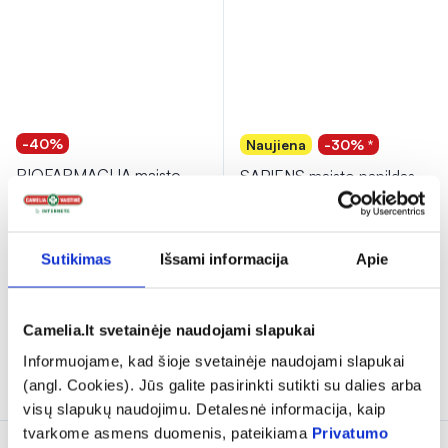
-40%
Naujiena
-30% *
BIOFARMACIJA maisto
SAPIENS maisto papildas
papildas MAGNUS REX
MAGNIO BISGLICINATAS
300 + ASHWAGANDHA
...
+ B6, 20 pak.
(1)
(1)
Sutikimas
Išsami informacija
Apie
Įvertinimas 5.0 iš 5
Įvertinimas 5.0 iš 5
15,58 €
25,98 €
11,89 €*
16,99 €
% PAPILDOMA NUOLAIDA
% PAPILDOMA NUOLAIDA
Camelia.lt svetainėje naudojami slapukai
Informuojame, kad šioje svetainėje naudojami slapukai
Į krepšelį
Į krepšelį
(angl. Cookies). Jūs galite pasirinkti sutikti su dalies arba
visų slapukų naudojimu. Detalesnė informacija, kaip
tvarkome asmens duomenis, pateikiama
Privatumo