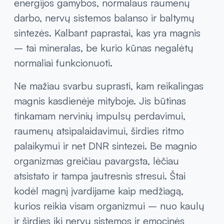
energijos gamybos, normalaus raumenų
darbo, nervų sistemos balanso ir baltymų
sintezės. Kalbant paprastai, kas yra magnis
– tai mineralas, be kurio kūnas negalėtų
normaliai funkcionuoti.
Ne mažiau svarbu suprasti, kam reikalingas
magnis kasdienėje mityboje. Jis būtinas
tinkamam nervinių impulsų perdavimui,
raumenų atsipalaidavimui, širdies ritmo
palaikymui ir net DNR sintezei. Be magnio
organizmas greičiau pavargsta, lėčiau
atsistato ir tampa jautresnis stresui. Štai
kodėl magnį įvardijame kaip medžiagą,
kurios reikia visam organizmui – nuo kaulų
ir širdies iki nervų sistemos ir emocinės