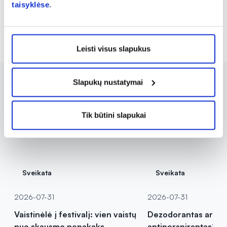
taisyklėse
.
Rodoma prekių 28 iš 129
1
2
3
4
5
Leisti visus slapukus
Slapukų nustatymai
Tik būtini slapukai
Sveikata
Sveikata
2026-07-31
2026-07-31
Vaistinėlė į festivalį: vien vaistų
Dezodorantas ar
nuo skausmo nepakaks
antiperspirantas? Va