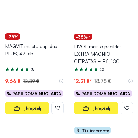
-25%
-35% *
MAGVIT maisto papildas
LIVOL maisto papildas
PLUS, 42 tab.
EXTRA MAGNIO
CITRATAS + B6, 100
...
(8)
(3)
Įvertinimas 5.0 iš 5
Įvertinimas 5.0 iš 5
9,66 €
12,89 €
12,21 €*
18,78 €
% PAPILDOMA NUOLAIDA
% PAPILDOMA NUOLAIDA
Į krepšelį
Į krepšelį
Tik internete