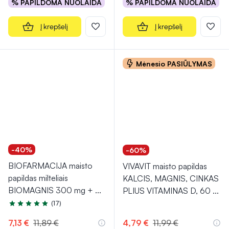
% PAPILDOMA NUOLAIDA
% PAPILDOMA NUOLAIDA
Į krepšelį
Į krepšelį
Mėnesio PASIŪLYMAS
-40%
-60%
BIOFARMACIJA maisto
VIVAVIT maisto papildas
papildas milteliais
KALCIS, MAGNIS, CINKAS
BIOMAGNIS 300 mg +
...
PLIUS VITAMINAS D, 60
...
(17)
Įvertinimas 4.7 iš 5
7,13 €
11,89 €
4,79 €
11,99 €