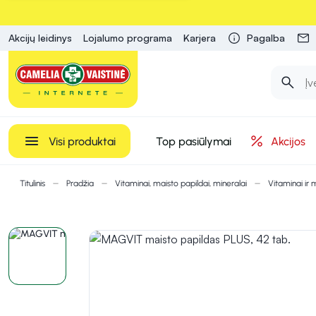
Akcijų leidinys
Lojalumo programa
Karjera
Pagalba
Visi produktai
Top pasiūlymai
Akcijos
Titulinis
Pradžia
Vitaminai, maisto papildai, mineralai
Vitaminai ir 