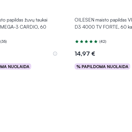
o papildas žuvų taukai
OILESEN maisto papildas 
MEGA-3 CARDIO, 60
D3 4000 TV FORTE, 60 ka
(35)
(42)
.9 iš 5
Įvertinimas 5.0 iš 5
14,97 €
OMA NUOLAIDA
% PAPILDOMA NUOLAIDA
Į krepšelį
Į krepšelį