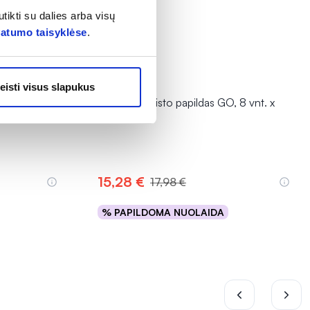
tikti su dalies arba visų
vatumo taisyklėse
.
-15%
eisti visus slapukus
LATINUM, 30
MAGVIT maisto papildas GO, 8 vnt. x
30 ml
15,28 €
17,98 €
% PAPILDOMA NUOLAIDA
Į krepšelį