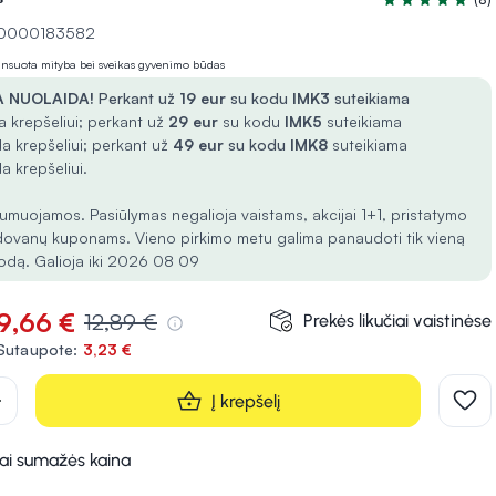
Įvertinimas 5.0 
 10000183582
lansuota mityba bei sveikas gyvenimo būdas
 NUOLAIDA!
Perkant už
19 eur
su kodu
IMK3
suteikiama
 krepšeliui; perkant už
29 eur
su kodu
IMK5
suteikiama
a krepšeliui; perkant už
49 eur
su kodu
IMK8
suteikiama
a krepšeliui.
umuojamos. Pasiūlymas negalioja vaistams, akcijai 1+1, pristatymo
dovanų kuponams. Vieno pirkimo metu galima panaudoti tik vieną
odą. Galioja iki 2026 08 09
9,66 €
12,89 €
Prekės likučiai vaistinėse
Sutaupote:
3,23 €
d
Į krepšelį
kai sumažės kaina