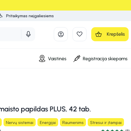
Pritaikymas neįgaliesiems
Krepšelis
Vaistinės
Registracija skiepams
isto papildas PLUS, 42 tab.
Nervų sistemai
Energijai
Raumenims
Stresui ir įtampai
s
(8)