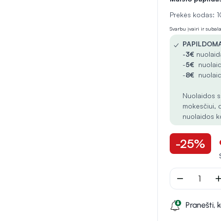
Prekės kodas:
Svarbu įvairi ir suba
✓
PAPILDOMA
-
3€
nuolaida
-
5€
nuolaid
-
8€
nuolaid
Nuolaidos s
mokesčiui, 
nuolaidos k
-25%
remove
ad
Pranešti, 