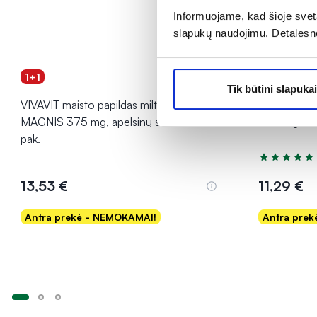
Informuojame, kad šioje sveta
slapukų naudojimu. Detalesn
1+1
1+1
Tik būtini slapukai
VIVAVIT maisto papildas milteliais
VIVAVIT mais
MAGNIS 375 mg, apelsinų skonio, 30
650 mg, 30
pak.
Įvertinimas 5
13,53 €
11,29 €
Antra prekė - NEMOKAMAI!
Antra pre
Į krepšelį