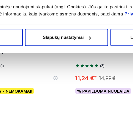
inėje naudojami slapukai (angl. Cookies). Jūs galite pasirinkti su
ė informacija, kaip tvarkome asmens duomenis, pateikiama
Pri
-25% *
Slapukų nustatymai
L
to papildas milteliais KALIS
MAGVIT maisto papildas P
 pak.
tab.
(1)
(3)
.0 iš 5
Įvertinimas 5.0 iš 5
11,24 €*
14,99 €
kė - NEMOKAMAI!
% PAPILDOMA NUOLAIDA
Į krepšelį
Į krepšelį