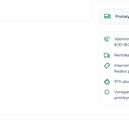
Pristat
Vaistini
8:00-18:
Nemokam
Internet
Realios 
97% užsa
Vyraujan
pristat