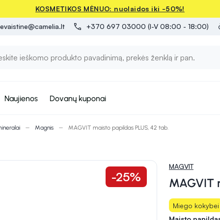
KOSMETIKOS MĖNUO: nuolaidos iki -50%!
evaistine@camelia.lt
+370 697 03000 (I-V 08:00 - 18:00)
Naujienos
Dovanų kuponai
mineralai
Magnis
MAGVIT maisto papildas PLUS, 42 tab.
MAGVIT
-25%
MAGVIT ma
Miego kokybei
Maisto papilda