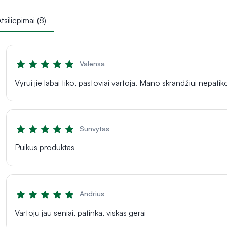
tsiliepimai (8)
Valensa
Vyrui jie labai tiko, pastoviai vartoja. Mano skrandžiui nepat
Sunvytas
Puikus produktas
Andrius
Vartoju jau seniai, patinka, viskas gerai