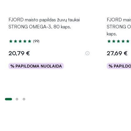
FJORD maisto papildas žuvų taukai
FJORD maist
STRONG OMEGA-3, 80 kaps.
STRONG O
kaps.
(99)
Įvertinimas 4.9 iš 5
Įvertinimas 4
20,79 €
27,69 €
% PAPILDOMA NUOLAIDA
% PAPILD
Į krepšelį