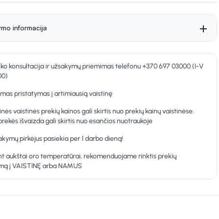
ymo informacija
nko konsultacija ir užsakymų priėmimas telefonu +370 697 03000 (I-V
00)
as pristatymas į artimiausią vaistinę
inės vaistinės prekių kainos gali skirtis nuo prekių kainų vaistinėse.
prekės išvaizda gali skirtis nuo esančios nuotraukoje
kymų pirkėjus pasiekia per 1 darbo dieną!
t aukštai oro temperatūrai, rekomenduojame rinktis prekių
ymą į VAISTINĘ arba NAMUS