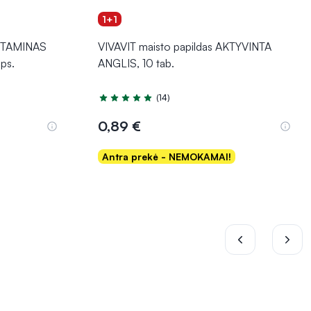
1+1
VITAMINAS
VIVAVIT maisto papildas AKTYVINTA
ps.
ANGLIS, 10 tab.
(14)
Įvertinimas 5.0 iš 5
0,89 €
Antra prekė - NEMOKAMAI!
Į krepšelį