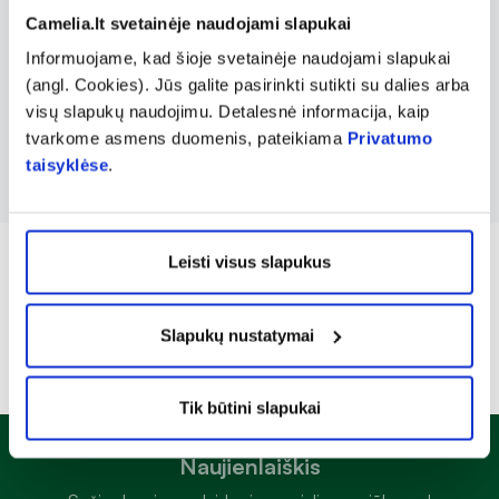
technologijas, kad užtikrintų aukštą biologinį
Camelia.lt svetainėje naudojami slapukai
prieinamumą ir efektyvumą. MAGVIT prekių
Informuojame, kad šioje svetainėje naudojami slapukai
ženklas siekia teikti paprastus ir patogius
(angl. Cookies). Jūs galite pasirinkti sutikti su dalies arba
sprendimus kasdieniam organizmo magnio
visų slapukų naudojimu. Detalesnė informacija, kaip
poreikiui.
tvarkome asmens duomenis, pateikiama
Privatumo
taisyklėse
.
Leisti visus slapukus
Slapukų nustatymai
Tik būtini slapukai
Naujienlaiškis