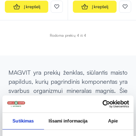
Į krepšelį
Į krepšelį
Rodoma prekių 4 iš 4
MAGVIT yra prekių ženklas, siūlantis maisto
papildus, kurių pagrindinis komponentas yra
svarbus organizmui mineralas magnis. Šie
papildai skirti palaikyti normalią nervų
sistemos veiklą, padėti sumažinti nuovargį ir
palaikyti raumenų funkcijas. MAGVIT
Sutikimas
Išsami informacija
Apie
produktai pasitelkia modernias