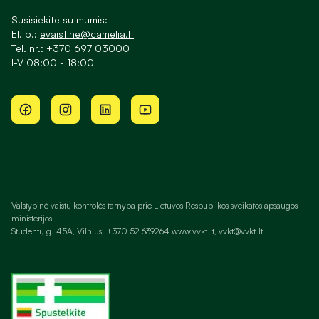
Susisiekite su mumis:
El. p.:
evaistine@camelia.lt
Tel. nr.:
+370 697 03000
I-V 08:00 - 18:00
Valstybinė vaistų kontrolės tarnyba prie Lietuvos Respublikos sveikatos apsaugos
ministerijos
Studentų g. 45A, Vilnius, +370 52 639264 www.vvkt.lt, vvkt@vvkt.lt