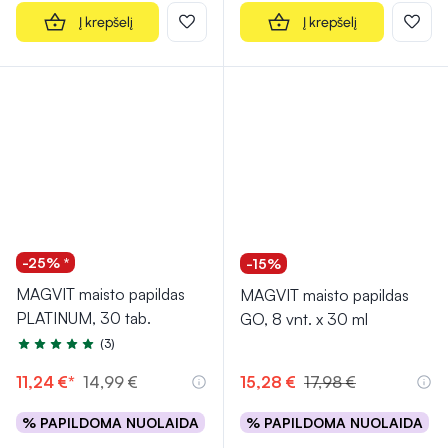
Į krepšelį
Į krepšelį
-25% *
-15%
MAGVIT maisto papildas
MAGVIT maisto papildas
PLATINUM, 30 tab.
GO, 8 vnt. x 30 ml
(3)
Įvertinimas 5.0 iš 5
11,24 €*
14,99 €
15,28 €
17,98 €
% PAPILDOMA NUOLAIDA
% PAPILDOMA NUOLAIDA