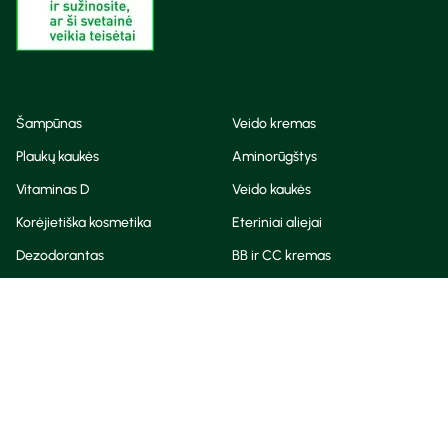
Šampūnas
Veido kremas
Plaukų kaukės
Aminorūgštys
Vitaminas D
Veido kaukės
Korėjietiška kosmetika
Eteriniai aliejai
Dezodorantas
BB ir CC kremas
Visos teisės saugomos
Privatumo taisyklės
Slapukų politika
© Camelia 2026