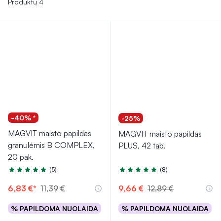
Produktų 4
-40% *
-25%
MAGVIT maisto papildas
MAGVIT maisto papildas
granulėmis B COMPLEX,
PLUS, 42 tab.
20 pak.
(5)
(8)
Įvertinimas 5.0 iš 5
Įvertinimas 5.0 iš 5
6,83 €*
11,39 €
9,66 €
12,89 €
% PAPILDOMA NUOLAIDA
% PAPILDOMA NUOLAIDA