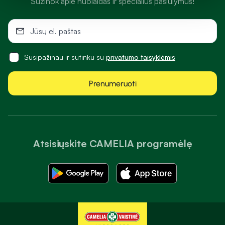
Sužinok apie nuolaidas ir specialius pasiūlymus!
Susipažinau ir sutinku su
privatumo taisyklėmis
Prenumeruoti
Atsisiųskite CAMELIA programėlę