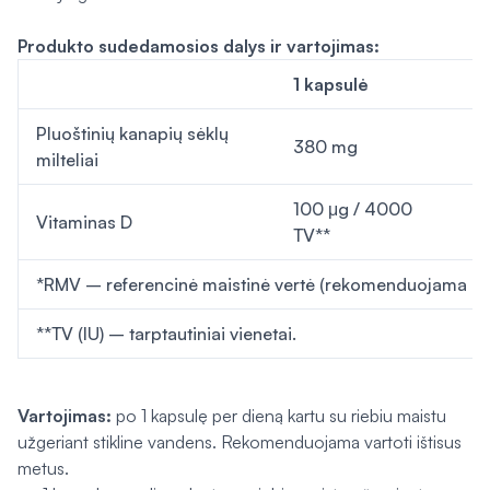
Produkto sudedamosios dalys ir vartojimas:
1 kapsulė
R
Pluoštinių kanapių sėklų
380 mg
-
milteliai
100 μg / 4000
Vitaminas D
2
TV**
*RMV – referencinė maistinė vertė (rekomenduojama pa
**TV (IU) – tarptautiniai vienetai.
Vartojimas:
po 1 kapsulę per dieną kartu su riebiu maistu
užgeriant stikline vandens. Rekomenduojama vartoti ištisus
metus.