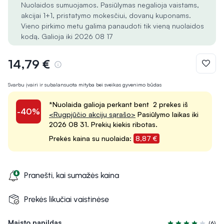
Nuolaidos sumuojamos. Pasiūlymas negalioja vaistams,
akcijai 1+1, pristatymo mokesčiui, dovanų kuponams.
Vieno pirkimo metu galima panaudoti tik vieną nuolaidos
kodą. Galioja iki 2026 08 17
14,79 €
Svarbu įvairi ir subalansuota mityba bei sveikas gyvenimo būdas
*Nuolaida galioja perkant bent 2 prekes iš
-40%
<Rugpjūčio akcijų sąrašo>
Pasiūlymo laikas iki
2026 08 31. Prekių kiekis ribotas.
Prekės kaina su nuolaida:
8,87 €
Pranešti, kai sumažės kaina
Prekės likučiai vaistinėse
Maisto papildas
(6)