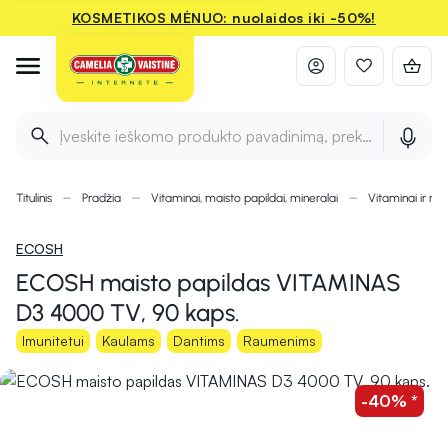
KOSMETIKOS MĖNUO: nuolaidos iki -50%!
Įveskite ieškomo produkto pavadinimą, prekės ženklą ir 
Titulinis
Pradžia
Vitaminai, maisto papildai, mineralai
Vitaminai ir min
ECOSH
ECOSH maisto papildas VITAMINAS
D3 4000 TV, 90 kaps.
Imunitetui
Kaulams
Dantims
Raumenims
-40% *