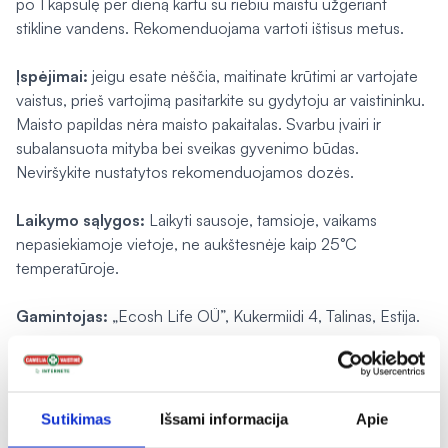
po 1 kapsulę per dieną kartu su riebiu maistu užgeriant
stikline vandens. Rekomenduojama vartoti ištisus metus.
Įspėjimai:
jeigu esate nėščia, maitinate krūtimi ar vartojate
vaistus, prieš vartojimą pasitarkite su gydytoju ar vaistininku.
Maisto papildas nėra maisto pakaitalas. Svarbu įvairi ir
subalansuota mityba bei sveikas gyvenimo būdas.
Neviršykite nustatytos rekomenduojamos dozės.
Laikymo sąlygos:
Laikyti sausoje, tamsioje, vaikams
nepasiekiamoje vietoje, ne aukštesnėje kaip 25°C
temperatūroje.
Gamintojas:
„Ecosh Life OÜ”, Kukermiidi 4, Talinas, Estija.
Platintojas:
UAB „Ecosh”, Galinės g. 1, Galinės k., Vilniaus r.,
Lietuva.
Sutikimas
Išsami informacija
Apie
Produktas pagamintas laikantis Europos Sąjungos maisto