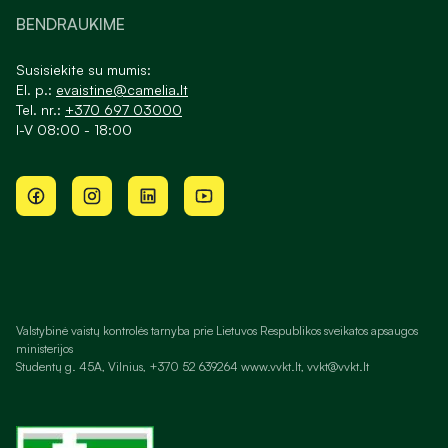
BENDRAUKIME
Susisiekite su mumis:
El. p.:
evaistine@camelia.lt
Tel. nr.:
+370 697 03000
I-V 08:00 - 18:00
Valstybinė vaistų kontrolės tarnyba prie Lietuvos Respublikos sveikatos apsaugos
ministerijos
Studentų g. 45A, Vilnius, +370 52 639264 www.vvkt.lt, vvkt@vvkt.lt