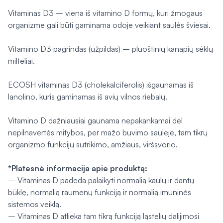
Vitaminas D3 – viena iš vitamino D formų, kuri žmogaus
organizme gali būti gaminama odoje veikiant saulės šviesai.
Vitamino D3 pagrindas (užpildas) – pluoštinių kanapių sėklų
milteliai.
ECOSH vitaminas D3 (cholekalciferolis) išgaunamas iš
lanolino, kuris gaminamas iš avių vilnos riebalų.
Vitamino D dažniausiai gaunama nepakankamai dėl
nepilnavertės mitybos, per mažo buvimo saulėje, tam tikrų
organizmo funkcijų sutrikimo, amžiaus, viršsvorio.
*Platesnė informacija apie produktą:
– Vitaminas D padeda palaikyti normalią kaulų ir dantų
būklę, normalią raumenų funkciją ir normalią imuninės
sistemos veiklą.
– Vitaminas D atlieka tam tikrą funkciją ląstelių dalijimosi