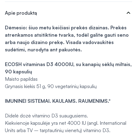
expand_more
Apie produktą
Dėmesio: šiuo metu keičiasi prekės dizainas. Prekės
atrenkamos atsitiktine tvarka, todėl galite gauti seno
arba naujo dizaino prekę. Visada vadovaukitės
sudėtimi, nurodyta ant pakuotės.
ECOSH vitaminas D3 4000IU, su kanapių sėklų miltais,
90 kapsulių
Maisto papildas
Grynasis kiekis 51 g, 90 vegetarinių kapsulių
IMUNINEI SISTEMAI. KAULAMS. RAUMENIMS.*
Didelė dozė vitamino D3 suaugusiems.
Kiekvienoje kapsulėje yra net 4000 IU (angl. International
Units arba TV – tarptautinių vienetų) vitamino D3.