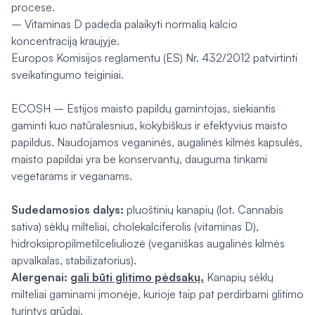
procese.
– Vitaminas D padeda palaikyti normalią kalcio
koncentraciją kraujyje.
Europos Komisijos reglamentu (ES) Nr. 432/2012 patvirtinti
sveikatingumo teiginiai.
ECOSH – Estijos maisto papildų gamintojas, siekiantis
gaminti kuo natūralesnius, kokybiškus ir efektyvius maisto
papildus. Naudojamos veganinės, augalinės kilmės kapsulės,
maisto papildai yra be konservantų, dauguma tinkami
vegetarams ir veganams.
Sudedamosios dalys:
pluoštinių kanapių (lot.
Cannabis
sativa
) sėklų milteliai, cholekalciferolis (vitaminas D),
hidroksipropilmetilceliuliozė (veganiškas augalinės kilmės
apvalkalas, stabilizatorius).
Alergenai:
gali būti glitimo pėdsakų.
Kanapių sėklų
milteliai gaminami įmonėje, kurioje taip pat perdirbami glitimo
turintys grūdai.