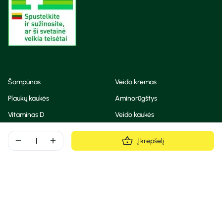
Šampūnas
Veido kremas
Plaukų kaukės
Aminorūgštys
Vitaminas D
Veido kaukės
Korėjietiška kosmetika
Eteriniai aliejai
remove
add
Į krepšelį
Dezodorantas
BB ir CC kremas
Visos teisės saugomos
Privatumo taisyklės
Slapukų politika
© Camelia 2026