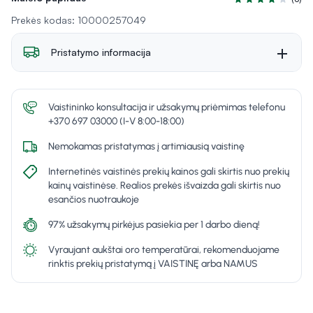
Įvertinimas 4.3 iš
Prekės kodas: 10000257049
Pristatymo informacija
Vaistininko konsultacija ir užsakymų priėmimas telefonu
+370 697 03000 (I-V 8:00-18:00)
Nemokamas pristatymas į artimiausią vaistinę
Internetinės vaistinės prekių kainos gali skirtis nuo prekių
kainų vaistinėse. Realios prekės išvaizda gali skirtis nuo
esančios nuotraukoje
97% užsakymų pirkėjus pasiekia per 1 darbo dieną!
Vyraujant aukštai oro temperatūrai, rekomenduojame
rinktis prekių pristatymą į VAISTINĘ arba NAMUS