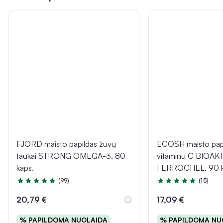
FJORD maisto papildas žuvų
ECOSH maisto papi
taukai STRONG OMEGA-3, 80
vitaminu C BIOAK
kaps.
FERROCHEL, 90 k
(99)
(15)
Įvertinimas 4.9 iš 5
Įvertinimas 5.0 iš 5
20,79 €
17,09 €
% PAPILDOMA NUOLAIDA
% PAPILDOMA NU