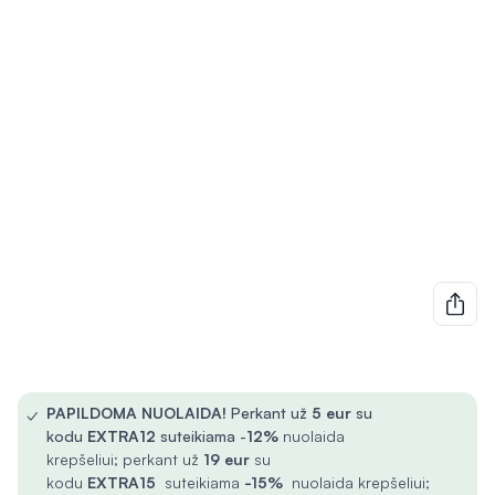
✓
PAPILDOMA NUOLAIDA!
Perkant už
5
eur
su
kodu
EXTRA12
suteikiama -
12%
nuolaida
krepšeliui; perkant už
19 eur
su
kodu
EXTRA15
suteikiama
-15%
nuolaida krepšeliui;