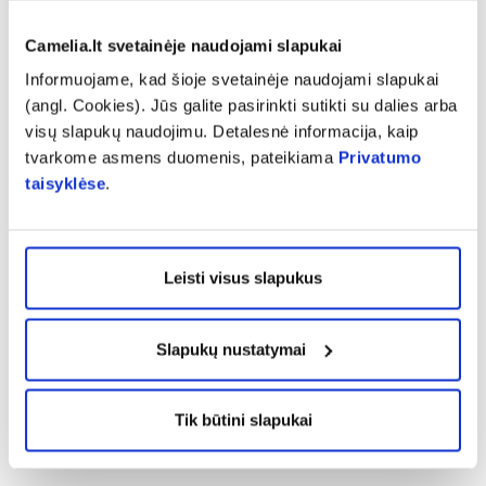
higienos reglamento ES 852/2004, tarptautinio maisto
saugos standarto ISO 22000:2018 ir RVASVT principų.
Camelia.lt svetainėje naudojami slapukai
Informuojame, kad šioje svetainėje naudojami slapukai
Pranešti apie klaidą prekės aprašyme
(angl. Cookies). Jūs galite pasirinkti sutikti su dalies arba
visų slapukų naudojimu. Detalesnė informacija, kaip
tvarkome asmens duomenis, pateikiama
Privatumo
expand_more
Charakteristika
taisyklėse
.
expand_more
Sudedamosios dalys
Leisti visus slapukus
expand_more
Vartojimas
Slapukų nustatymai
expand_more
Instrukcijos ir informacija
Tik būtini slapukai