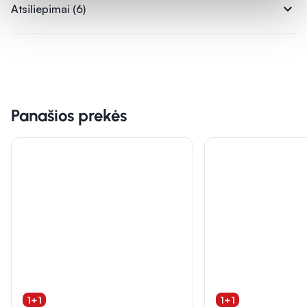
expand_more
Atsiliepimai (6)
Panašios prekės
1+1
1+1