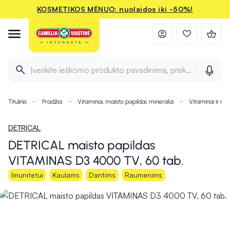
KOSMETIKOS MĖNUO: nuolaidos iki -50%!
Įveskite ieškomo produkto pavadinimą, prekės ženklą ir 
Titulinis
Pradžia
Vitaminai, maisto papildai, mineralai
Vitaminai ir min
DETRICAL
DETRICAL maisto papildas
VITAMINAS D3 4000 TV, 60 tab.
Imunitetui
Kaulams
Dantims
Raumenims