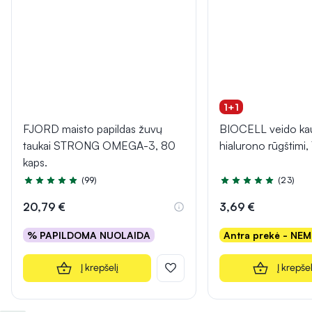
1+1
FJORD maisto papildas žuvų
BIOCELL veido ka
taukai STRONG OMEGA-3, 80
hialurono rūgštimi, 
kaps.
(99)
(23)
Įvertinimas 4.9 iš 5
Įvertinimas 5.0 iš 5
20,79 €
3,69 €
% PAPILDOMA NUOLAIDA
Antra prekė - NE
Į krepšelį
Į krepšel