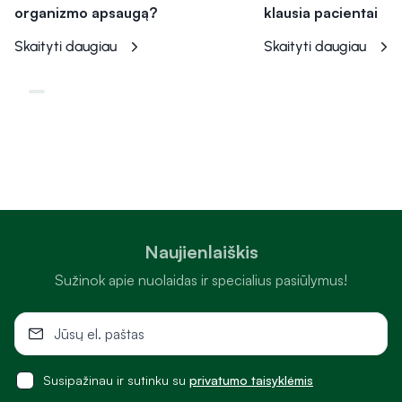
organizmo apsaugą?
klausia pacientai
Skaityti daugiau
Skaityti daugiau
Naujienlaiškis
Sužinok apie nuolaidas ir specialius pasiūlymus!
Susipažinau ir sutinku su
privatumo taisyklėmis