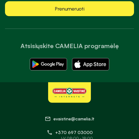
Prenumeruoti
Atsisiųskite CAMELIA programėlę
evaistine@camelia.lt
+370 697 03000
I-V 08:00 - 18:00