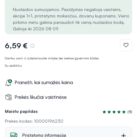
Nuolaidos sumuojamos. Pasiūlymas negalioja vaistams,
akcijai 1+1, pristatymo mokesčiui, dovanų kuponams. Vieno
pirkimo metu galima panaudoti tik vieną nuolaidos kodą.
Galioja iki 2026 08 09
6,59 €
Svarbu įvairi ir subalansuota mityba bei sveikas gyvenimo būdas
Su saldikliu
Pranešti, kai sumažės kaina
Prekės likučiai vaistinėse
Maisto papildas
(9)
Įvertinimas 4.9 iš
Prekės kodas: 10000196230
Pristatymo informacija