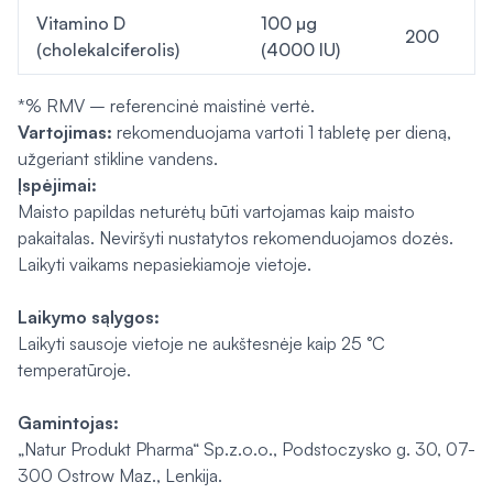
Vitamino D
100 µg
200
(cholekalciferolis)
(4000 IU)
*% RMV – referencinė maistinė vertė.
Vartojimas:
rekomenduojama vartoti 1 tabletę per dieną,
užgeriant stikline vandens.
Įspėjimai:
Maisto papildas neturėtų būti vartojamas kaip maisto
pakaitalas. Neviršyti nustatytos rekomenduojamos dozės.
Laikyti vaikams nepasiekiamoje vietoje.
Laikymo sąlygos:
Laikyti sausoje vietoje ne aukštesnėje kaip 25 °C
temperatūroje.
Gamintojas:
„Natur Produkt Pharma“ Sp.z.o.o., Podstoczysko g. 30, 07-
300 Ostrow Maz., Lenkija.