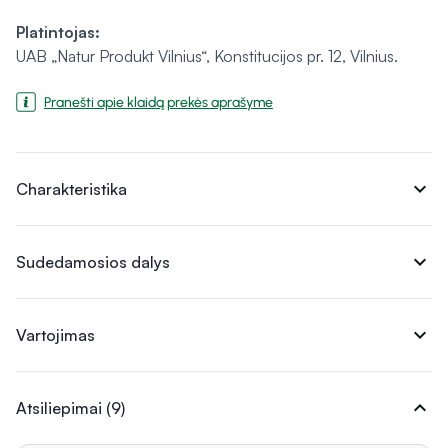
Platintojas:
UAB „Natur Produkt Vilnius“, Konstitucijos pr. 12, Vilnius.
Pranešti apie klaidą prekės aprašyme
expand_more
Charakteristika
expand_more
Sudedamosios dalys
expand_more
Vartojimas
expand_more
Atsiliepimai (9)