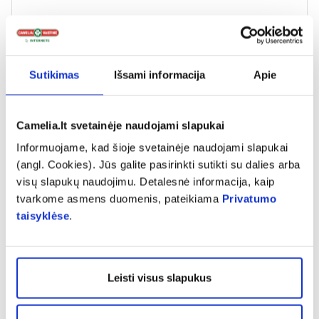
Puikus pagalbininkas imunitetui.
Sutikimas
Išsami informacija
Apie
Donatas
Camelia.lt svetainėje naudojami slapukai
Truputi nusivyliau, nes čia tabletės, o aš tikėjausi, kad
Informuojame, kad šioje svetainėje naudojami slapukai
bus kapsulės su aliejumi, kad D3 vitaminas įsisavintų,
(angl. Cookies). Jūs galite pasirinkti sutikti su dalies arba
bet kadangi geriu su žuvų taukais kartu, per daug
visų slapukų naudojimu. Detalesnė informacija, kaip
nepergyvenu.
tvarkome asmens duomenis, pateikiama
Privatumo
taisyklėse
.
Rodyti daugiau
Leisti visus slapukus