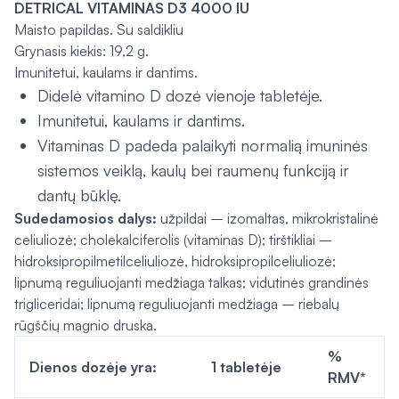
DETRICAL VITAMINAS D3 4000 IU
Maisto papildas. Su saldikliu
Grynasis kiekis: 19,2 g.
Imunitetui, kaulams ir dantims.
Didelė vitamino D dozė vienoje tabletėje.
Imunitetui, kaulams ir dantims.
Vitaminas D padeda palaikyti normalią imuninės
sistemos veiklą, kaulų bei raumenų funkciją ir
dantų būklę.
Sudedamosios dalys:
užpildai – izomaltas, mikrokristalinė
celiuliozė; cholekalciferolis (vitaminas D); tirštikliai –
hidroksipropilmetilceliuliozė,
hidroksipropilceliuliozė
;
lipnumą reguliuojanti medžiaga talkas; vidutinės grandinės
trigliceridai; lipnumą reguliuojanti medžiaga – riebalų
rūgščių magnio druska.
%
Dienos dozėje yra:
1 tabletėje
RMV*