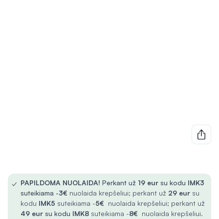
✓
PAPILDOMA NUOLAIDA!
Perkant už
19 eur
su kodu
IMK3
suteikiama -
3€
nuolaida krepšeliui; perkant už
29 eur
su
kodu
IMK5
suteikiama -
5€
nuolaida krepšeliui; perkant už
49 eur
su kodu
IMK8
suteikiama -
8€
nuolaida krepšeliui.