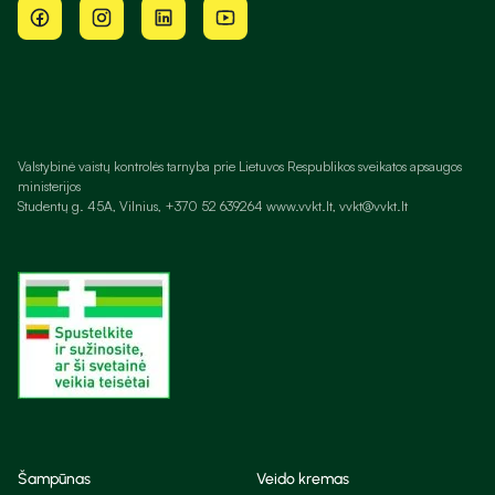
Valstybinė vaistų kontrolės tarnyba prie Lietuvos Respublikos sveikatos apsaugos
ministerijos
Studentų g. 45A, Vilnius, +370 52 639264 www.vvkt.lt, vvkt@vvkt.lt
Šampūnas
Veido kremas