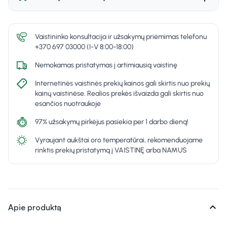
Vaistininko konsultacija ir užsakymų priėmimas telefonu
+370 697 03000 (I-V 8:00-18:00)
Nemokamas pristatymas į artimiausią vaistinę
Internetinės vaistinės prekių kainos gali skirtis nuo prekių
kainų vaistinėse. Realios prekės išvaizda gali skirtis nuo
esančios nuotraukoje
97% užsakymų pirkėjus pasiekia per 1 darbo dieną!
Vyraujant aukštai oro temperatūrai, rekomenduojame
rinktis prekių pristatymą į VAISTINĘ arba NAMUS
expand_more
Apie produktą