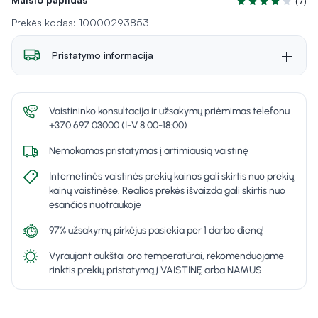
(7)
Įvertinimas 4.4 iš
Prekės kodas: 10000293853
Pristatymo informacija
Vaistininko konsultacija ir užsakymų priėmimas telefonu
+370 697 03000 (I-V 8:00-18:00)
Nemokamas pristatymas į artimiausią vaistinę
Internetinės vaistinės prekių kainos gali skirtis nuo prekių
kainų vaistinėse. Realios prekės išvaizda gali skirtis nuo
esančios nuotraukoje
97% užsakymų pirkėjus pasiekia per 1 darbo dieną!
Vyraujant aukštai oro temperatūrai, rekomenduojame
rinktis prekių pristatymą į VAISTINĘ arba NAMUS