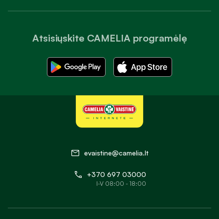
Atsisiųskite CAMELIA programėlę
evaistine@camelia.lt
+370 697 03000
I-V 08:00 - 18:00