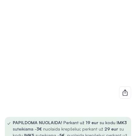
✓
PAPILDOMA NUOLAIDA!
Perkant už
19 eur
su kodu
IMK3
suteikiama -
3€
nuolaida krepšeliui; perkant už
29 eur
su
kodu
IMK5
suteikiama -
5€
nuolaida krepšeliui; perkant už