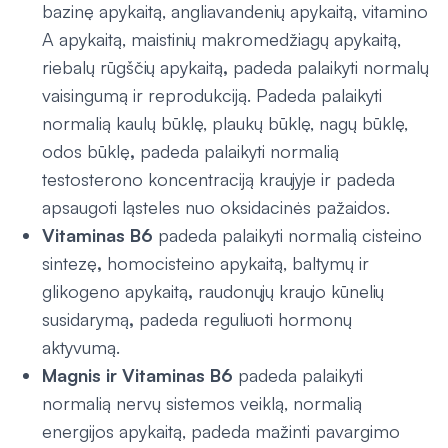
bazinę apykaitą, angliavandenių apykaitą, vitamino
A apykaitą, maistinių makromedžiagų apykaitą,
riebalų rūgščių apykaitą
,
padeda palaikyti normalų
vaisingumą ir reprodukciją. Padeda palaikyti
normalią kaulų būklę, plaukų būklę, nagų būklę,
odos būklę
,
padeda palaikyti normalią
testosterono koncentraciją kraujyje ir padeda
apsaugoti ląsteles nuo oksidacinės pažaidos.
Vitaminas B6
padeda palaikyti normalią cisteino
sintezę
,
homocisteino apykaitą, baltymų ir
glikogeno apykaitą
,
raudonųjų kraujo kūnelių
susidarymą
,
padeda reguliuoti hormonų
aktyvumą.
Magnis ir Vitaminas B6
padeda palaikyti
normalią nervų sistemos veiklą, normalią
energijos apykaitą, padeda mažinti pavargimo