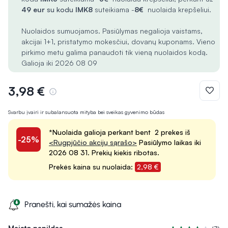
49 eur
su kodu
IMK8
suteikiama -
8€
nuolaida krepšeliui.
Nuolaidos sumuojamos. Pasiūlymas negalioja vaistams,
akcijai 1+1, pristatymo mokesčiui, dovanų kuponams. Vieno
pirkimo metu galima panaudoti tik vieną nuolaidos kodą.
Galioja iki 2026 08 09
3,98 €
Svarbu įvairi ir subalansuota mityba bei sveikas gyvenimo būdas
*Nuolaida galioja perkant bent 2 prekes iš
-25%
<Rugpjūčio akcijų sąrašo>
Pasiūlymo laikas iki
2026 08 31. Prekių kiekis ribotas.
Prekės kaina su nuolaida:
2,98 €
Pranešti, kai sumažės kaina
Maisto papildas