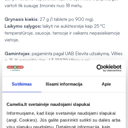
vartoti tik suaugę žmonės nuo 18 metų.
Grynasis kiekis
: 27 g (1 tabletė po 900 mg).
o
Laikymo sąlygos:
laikyti ne aukštesnėje kaip 25
C
temperatūroje, sausoje, tamsoje ir vaikams nepasiekiamoje
vietoje.
Gamintojas
: pagaminta pagal UAB Elevita užsakymą. Vilties
g. 11, Kuprioniškių km., LT-13279 Vilniaus raj.
Platintojas
: UAB Elevita Vilties g. 11, Kuprioniškių km., LT-
13279 Vilniaus raj.
Sutikimas
Išsami informacija
Apie
Pagaminta ES
Pranešti apie klaidą prekės aprašyme
Camelia.lt svetainėje naudojami slapukai
Informuojame, kad šioje svetainėje naudojami slapukai
(angl. Cookies). Jūs galite pasirinkti sutikti su dalies arba
expand_more
Charakteristika
visų slapukų naudojimu. Detalesnė informacija, kaip