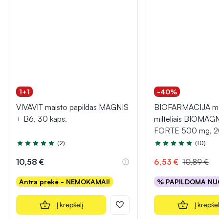
1+1
-40%
VIVAVIT maisto papildas MAGNIS
BIOFARMACIJA mai
+ B6, 30 kaps.
milteliais BIOMA
FORTE 500 mg, 20
(2)
(10)
Įvertinimas 5.0 iš 5
Įvertinimas 5.0 iš 5
10,58 €
6,53 €
10,89 €
Antra prekė - NEMOKAMAI!
% PAPILDOMA NU
Į krepšelį
Į krepšel