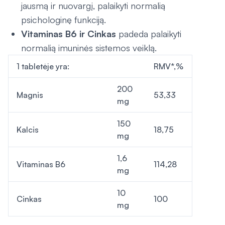
jausmą ir nuovargį, palaikyti normalią
psichologinę funkciją.
Vitaminas B6 ir Cinkas
padeda palaikyti
normalią imuninės sistemos veiklą.
1 tabletėje yra:
RMV*,%
200
Magnis
53,33
mg
150
Kalcis
18,75
mg
1,6
Vitaminas B6
114,28
mg
10
Cinkas
100
mg