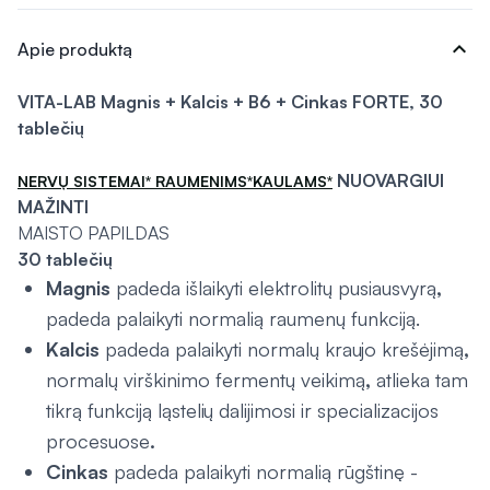
expand_more
Apie produktą
VITA-LAB Magnis + Kalcis + B6 + Cinkas FORTE, 30
tablečių
NUOVARGIUI
NERVŲ SISTEMAI* RAUMENIMS*KAULAMS*
MAŽINTI
MAISTO PAPILDAS
30 tablečių
Magnis
padeda išlaikyti elektrolitų pusiausvyrą
,
padeda palaikyti normalią raumenų funkciją.
Kalcis
padeda palaikyti normalų kraujo krešėjimą
,
normalų virškinimo fermentų veikimą
,
atlieka tam
tikrą funkciją ląstelių dalijimosi ir specializacijos
procesuose
.
Cinkas
padeda palaikyti normalią rūgštinę -