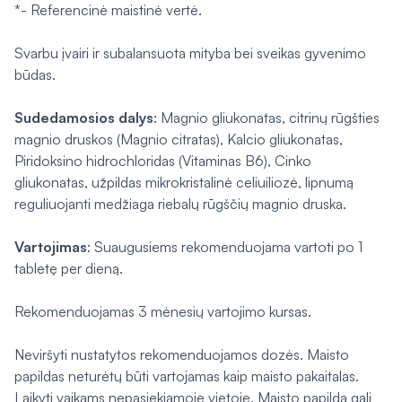
*- Referencinė maistinė vertė.
Svarbu įvairi ir subalansuota mityba bei sveikas gyvenimo
būdas.
Sudedamosios dalys
: Magnio gliukonatas, citrinų rūgšties
magnio druskos (Magnio citratas), Kalcio gliukonatas,
Piridoksino hidrochloridas (Vitaminas B6), Cinko
gliukonatas, užpildas mikrokristalinė celiuiliozė, lipnumą
reguliuojanti medžiaga riebalų rūgščių magnio druska.
Vartojimas
: Suaugusiems rekomenduojama vartoti po 1
tabletę per dieną.
Rekomenduojamas 3 mėnesių vartojimo kursas.
Neviršyti nustatytos rekomenduojamos dozės. Maisto
papildas neturėtų būti vartojamas kaip maisto pakaitalas.
Laikyti vaikams nepasiekiamoje vietoje. Maisto papildą gali