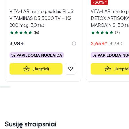
-30% *
VITA-LAB maisto papildas PLUS
VITA-LAB maisto p
VITAMINAS D3 5000 TV + K2
DETOX ARTIŠOKA
200 mcg, 30 tab.
MARGAINIS, 30 ta
(16)
(7)
Įvertinimas 4.9 iš 5
Įvertinimas 5.0 iš 5
3,98 €
2,65 €*
3,78 €
% PAPILDOMA NUOLAIDA
% PAPILDOMA NU
Į krepšelį
Į krepšel
Susiję straipsniai