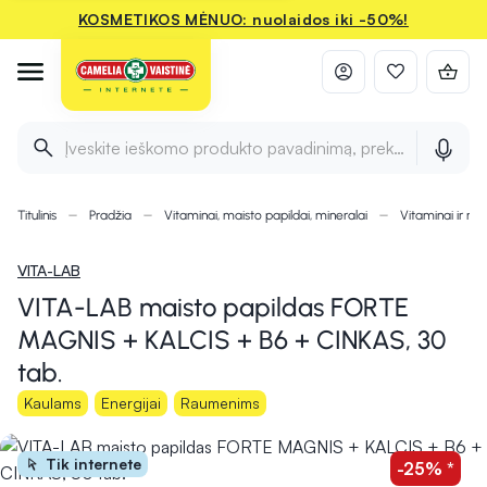
KOSMETIKOS MĖNUO: nuolaidos iki -50%!
Įveskite ieškomo produkto pavadinimą, prekės ženklą ir 
Titulinis
Pradžia
Vitaminai, maisto papildai, mineralai
Vitaminai ir min
VITA-LAB
VITA-LAB maisto papildas FORTE
MAGNIS + KALCIS + B6 + CINKAS, 30
tab.
Kaulams
Energijai
Raumenims
Tik internete
-25% *