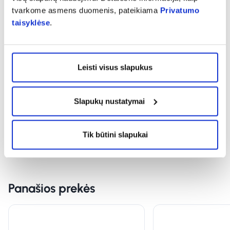
tvarkome asmens duomenis, pateikiama
Privatumo
taisyklėse
.
expand_more
Sudedamosios dalys
Leisti visus slapukus
expand_more
Vartojimas
Slapukų nustatymai
expand_more
Atsiliepimai (7)
Tik būtini slapukai
Panašios prekės