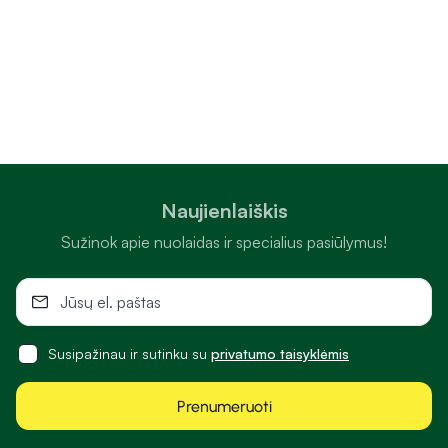
Naujienlaiškis
Sužinok apie nuolaidas ir specialius pasiūlymus!
Susipažinau ir sutinku su
privatumo taisyklėmis
Prenumeruoti