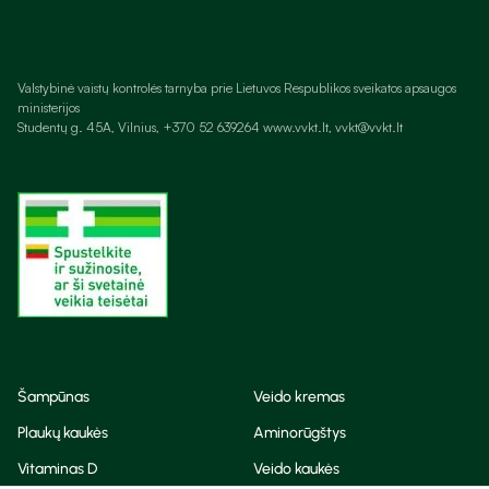
Valstybinė vaistų kontrolės tarnyba prie Lietuvos Respublikos sveikatos apsaugos
ministerijos
Studentų g. 45A, Vilnius, +370 52 639264 www.vvkt.lt, vvkt@vvkt.lt
Šampūnas
Veido kremas
Plaukų kaukės
Aminorūgštys
Vitaminas D
Veido kaukės