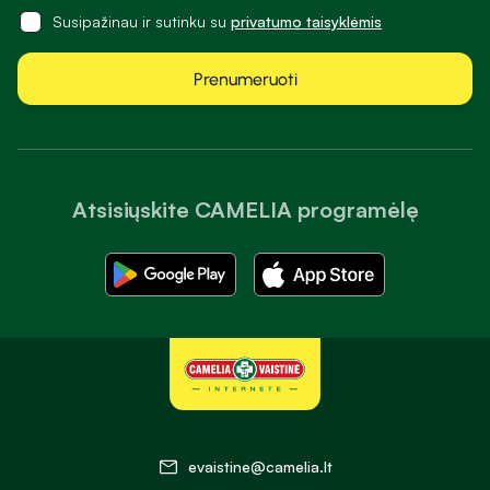
Susipažinau ir sutinku su
privatumo taisyklėmis
Prenumeruoti
Atsisiųskite CAMELIA programėlę
evaistine@camelia.lt