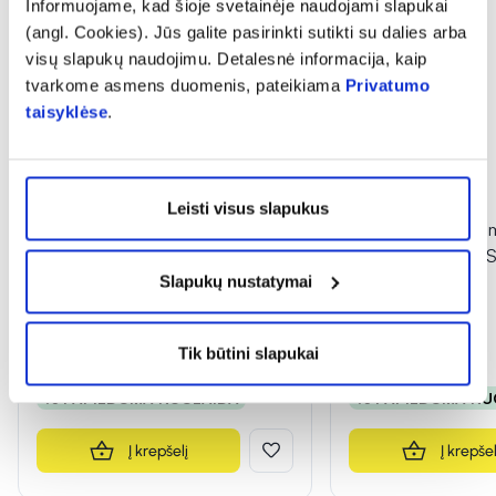
Informuojame, kad šioje svetainėje naudojami slapukai
(angl. Cookies). Jūs galite pasirinkti sutikti su dalies arba
visų slapukų naudojimu. Detalesnė informacija, kaip
tvarkome asmens duomenis, pateikiama
Privatumo
taisyklėse
.
Leisti visus slapukus
RAW POWDERS maisto papildas
RAW POWDERS mai
L-ARGININAS 500 mg, 100
milteliais L-LIZINA
Slapukų nustatymai
kaps.
13,19 €
12,89 €
Tik būtini slapukai
% PAPILDOMA NUOLAIDA
% PAPILDOMA NU
Į krepšelį
Į krepšel