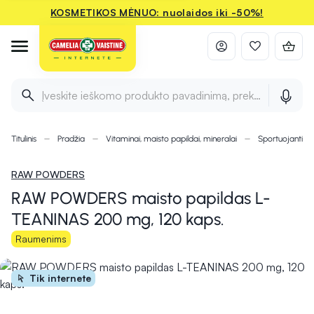
KOSMETIKOS MĖNUO: nuolaidos iki -50%!
Įveskite ieškomo produkto pavadinimą, prekės ženklą ir 
Titulinis
Pradžia
Vitaminai, maisto papildai, mineralai
Sportuojantie
RAW POWDERS
RAW POWDERS maisto papildas L-
TEANINAS 200 mg, 120 kaps.
Raumenims
Tik internete