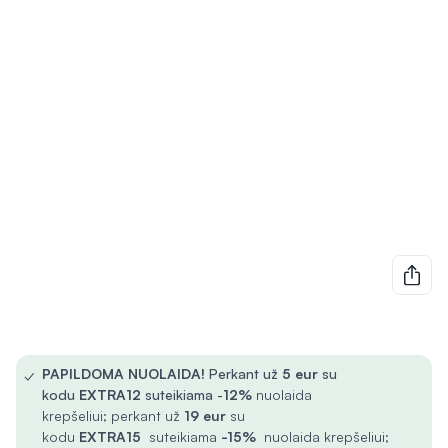
✓
PAPILDOMA NUOLAIDA!
Perkant už
5
eur
su
kodu
EXTRA12
suteikiama -
12%
nuolaida
krepšeliui; perkant už
19 eur
su
kodu
EXTRA15
suteikiama
-15%
nuolaida krepšeliui;