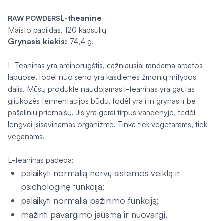
L-theanine
RAW POWDERS
Maisto papildas, 120 kapsulių
Grynasis kiekis:
74,4 g.
L-Teaninas yra aminorūgštis, dažniausiai randama arbatos
lapuose, todėl nuo seno yra kasdienės žmonių mitybos
dalis. Mūsų produkte naudojamas l-teaninas yra gautas
gliukozės fermentacijos būdu, todėl yra itin grynas ir be
pašalinių priemaišų. Jis yra gerai tirpus vandenyje, todėl
lengvai įsisavinamas organizme. Tinka tiek vegetarams, tiek
veganams.
L-teaninas padeda:
palaikyti normalią nervų sistemos veiklą ir
psichologinę funkciją;
palaikyti normalią pažinimo funkciją;
mažinti pavargimo jausmą ir nuovargį.