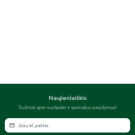
Naujienlaiškis
Sužinok apie nuolaidas ir specialius pasiūlymus!