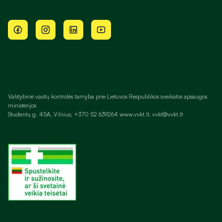
Valstybinė vaistų kontrolės tarnyba prie Lietuvos Respublikos sveikatos apsaugos
ministerijos
Studentų g. 45A, Vilnius, +370 52 639264 www.vvkt.lt, vvkt@vvkt.lt