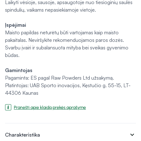
Laikyti vėsioje, sausoje, apsaugotoje nuo tiesioginių saulės
spindulių, vaikams nepasiekiamoje vietoje.
Įspėjimai
Maisto papildas neturėtų būti vartojamas kaip maisto
pakaitalas. Neviršykite rekomenduojamos paros dozės.
Svarbu įvairi ir subalansuota mityba bei sveikas gyvenimo
būdas.
Gamintojas
Pagaminta: ES pagal Raw Powders Ltd užsakymą.
Platintojas: UAB Sporto inovacijos, Kęstučio g. 55-15, LT-
44306 Kaunas
Pranešti apie klaidą prekės aprašyme
expand_more
Charakteristika