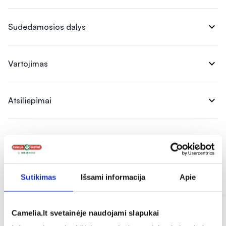
expand_more
Sudedamosios dalys
expand_more
Vartojimas
expand_more
Atsiliepimai
Panašios prekės
Sutikimas
Išsami informacija
Apie
Tik internete
Tik internete
Camelia.lt svetainėje naudojami slapukai