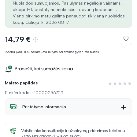
Nuolaidos sumuojamos. Pasiūlymas negalioja vaistams,
akcijai 1+1, pristatymo mokesčiui, dovanų kuponams.
Vieno pirkimo metu galima panaudoti tik vieną nuolaidos
kodą. Galioja iki 2026 08 17
14,79 €
Svarbu įvairi ir subalansuota mityba bei sveikas gyvenimo būdas
Pranešti, kai sumažės kaina
Maisto papildas
Įvertinimas 0 i
Prekės kodas: 10000256729
Pristatymo informacija
Vaistininko konsultacija ir užsakymų priėmimas telefonu
+370 697 03000 (I-V 8:00-18:00)