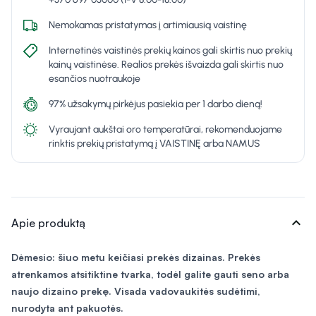
Nemokamas pristatymas į artimiausią vaistinę
Internetinės vaistinės prekių kainos gali skirtis nuo prekių
kainų vaistinėse. Realios prekės išvaizda gali skirtis nuo
esančios nuotraukoje
97% užsakymų pirkėjus pasiekia per 1 darbo dieną!
Vyraujant aukštai oro temperatūrai, rekomenduojame
rinktis prekių pristatymą į VAISTINĘ arba NAMUS
expand_more
Apie produktą
Dėmesio: šiuo metu keičiasi prekės dizainas. Prekės
atrenkamos atsitiktine tvarka, todėl galite gauti seno arba
naujo dizaino prekę. Visada vadovaukitės sudėtimi,
nurodyta ant pakuotės.