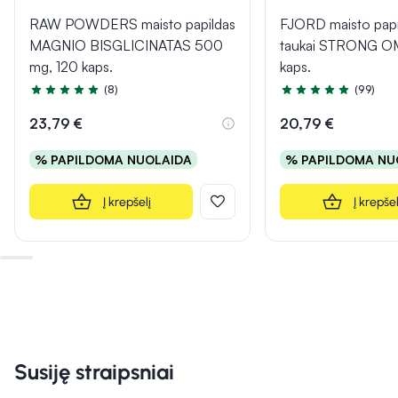
RAW POWDERS maisto papildas
FJORD maisto papi
MAGNIO BISGLICINATAS 500
taukai STRONG O
mg, 120 kaps.
kaps.
(8)
(99)
Įvertinimas 5.0 iš 5
Įvertinimas 4.9 iš 5
23,79 €
20,79 €
% PAPILDOMA NUOLAIDA
% PAPILDOMA NU
Į krepšelį
Į krepšel
Susiję straipsniai