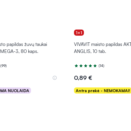
1+1
o papildas žuvų taukai
VIVAVIT maisto papildas A
EGA-3, 80 kaps.
ANGLIS, 10 tab.
(99)
(14)
.9 iš 5
Įvertinimas 5.0 iš 5
0,89 €
OMA NUOLAIDA
Antra prekė - NEMOKAMAI!
Į krepšelį
Į krepšelį