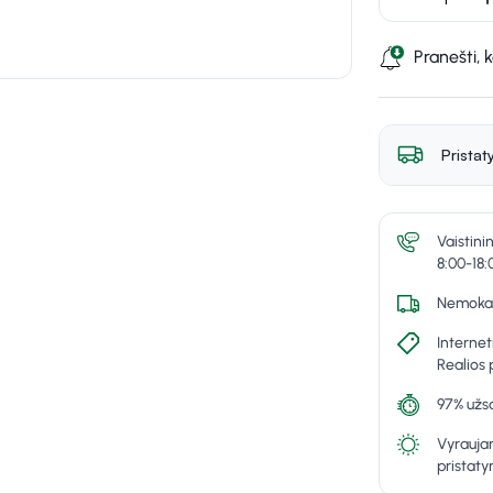
Pranešti, 
Pristat
Vaistini
8:00-18:
Nemokam
Internet
Realios 
97% užsa
Vyraujan
pristat