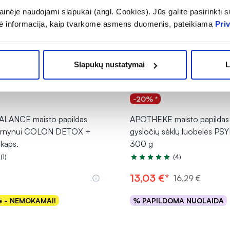
inėje naudojami slapukai (angl. Cookies). Jūs galite pasirinkti su
ė informacija, kaip tvarkome asmens duomenis, pateikiama
Pri
Slapukų nustatymai
L
-20% *
LANCE maisto papildas
APOTHEKE maisto papildas 
žarnynui COLON DETOX +
gysločių sėklų luobelės PS
kaps.
300 g
(1)
(4)
.0 iš 5
Įvertinimas 5.0 iš 5
13,03 €*
16,29 €
kė - NEMOKAMAI!
% PAPILDOMA NUOLAIDA
Į krepšelį
Į krepšelį