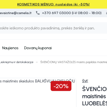
KOSMETIKOS MĖNUO: nuolaidos iki -50%!
evaistine@camelia.lt
+370 697 03000 (I-V 08:00 - 18:00)
Naujienos
Dovanų kuponai
Lieknėjimui ir detoksikacijai
ŠVENČIONIŲ VAISTAŽOLĖS maisto papildas maistinė
ŠVF
-20%
ŠVENČION
maistinė
LUOBELĖS