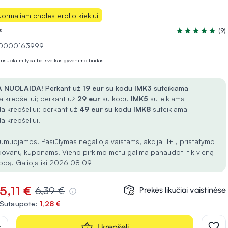
ormaliam cholesterolio kiekiui
s
(9)
Įvertinimas 5.0 
 10000163999
lansuota mityba bei sveikas gyvenimo būdas
 NUOLAIDA!
Perkant už
19 eur
su kodu
IMK3
suteikiama
 krepšeliui; perkant už
29 eur
su kodu
IMK5
suteikiama
a krepšeliui; perkant už
49 eur
su kodu
IMK8
suteikiama
a krepšeliui.
umuojamos. Pasiūlymas negalioja vaistams, akcijai 1+1, pristatymo
dovanų kuponams. Vieno pirkimo metu galima panaudoti tik vieną
odą. Galioja iki 2026 08 09
5,11 €
6,39 €
Prekės likučiai vaistinėse
Sutaupote:
1,28 €
d
Į krepšelį