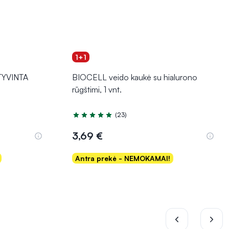
1+1
KTYVINTA
BIOCELL veido kaukė su hialurono
rūgštimi, 1 vnt.
(23)
Įvertinimas 5.0 iš 5
3,69 €
Antra prekė - NEMOKAMAI!
Į krepšelį