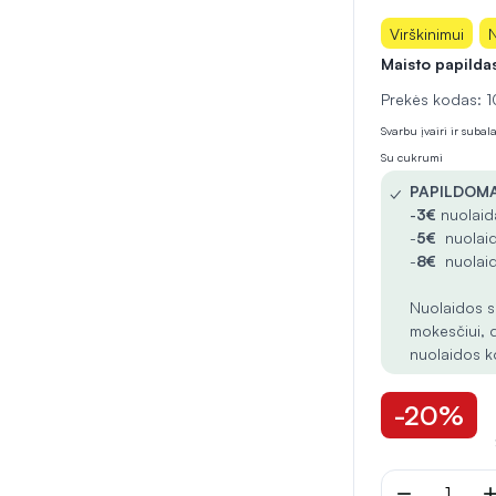
Virškinimui
N
Maisto papilda
Prekės kodas:
Svarbu įvairi ir suba
Su cukrumi
✓
PAPILDOMA
-
3€
nuolaida
-
5€
nuolaid
-
8€
nuolaid
Nuolaidos s
mokesčiui, 
nuolaidos k
-20%
remove
ad