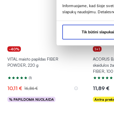
Informuojame, kad šioje sveta
slapukų naudojimu. Detalesn
Tik būtini slapukai
-40%
1+1
VITAL maisto papildas FIBER
ACORUS BA
POWDER, 220 g
skaidulos 
FIBER, 100 
(1)
Įvertinimas 5.0 iš 5
Įvertinimas 5
10,11 €
11,89 €
16,86 €
% PAPILDOMA NUOLAIDA
Antra pre
Į krepšelį