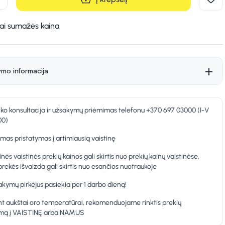
kai sumažės kaina
ymo informacija
nko konsultacija ir užsakymų priėmimas telefonu +370 697 03000 (I-V
00)
as pristatymas į artimiausią vaistinę
inės vaistinės prekių kainos gali skirtis nuo prekių kainų vaistinėse.
prekės išvaizda gali skirtis nuo esančios nuotraukoje
kymų pirkėjus pasiekia per 1 darbo dieną!
t aukštai oro temperatūrai, rekomenduojame rinktis prekių
ymą į VAISTINĘ arba NAMUS