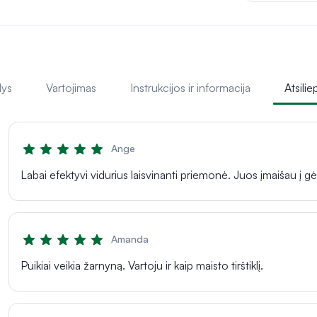
lys
Vartojimas
Instrukcijos ir informacija
Atsilie
Ange
Labai efektyvi vidurius laisvinanti priemonė. Juos įmaišau į gėr
Amanda
Puikiai veikia žarnyną. Vartoju ir kaip maisto tirštiklį.