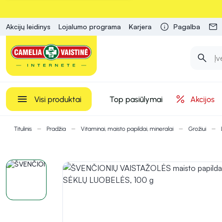
Akcijų leidinys
Lojalumo programa
Karjera
Pagalba
Visi produktai
Top pasiūlymai
Akcijos
Titulinis
Pradžia
Vitaminai, maisto papildai, mineralai
Grožiui