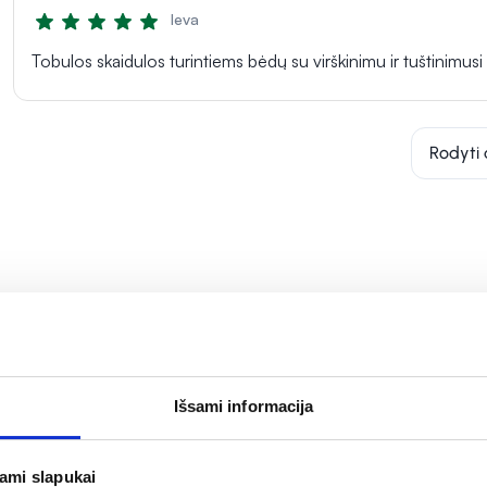
Ieva
Tobulos skaidulos turintiems bėdų su virškinimu ir tuštinimusi
Rodyti 
Išsami informacija
Tik internete
jami slapukai