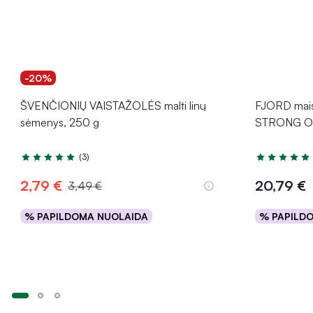
-20%
ŠVENČIONIŲ VAISTAŽOLĖS malti linų
FJORD maist
sėmenys, 250 g
STRONG OM
(3)
Įvertinimas 5.0 iš 5
Įvertinimas 4
2,79 €
20,79 €
3,49 €
% PAPILDOMA NUOLAIDA
% PAPILD
Į krepšelį