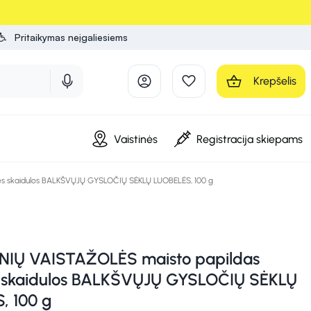
Pritaikymas neįgaliesiems
Krepšelis
Vaistinės
Registracija skiepams
s skaidulos BALKŠVŲJŲ GYSLOČIŲ SĖKLŲ LUOBELĖS, 100 g
IŲ VAISTAŽOLĖS maisto papildas
s skaidulos BALKŠVŲJŲ GYSLOČIŲ SĖKLŲ
, 100 g