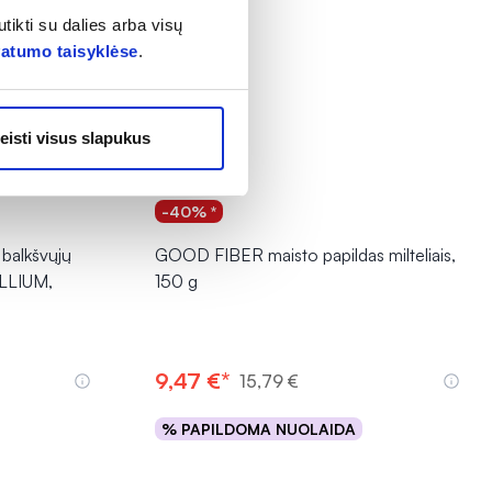
tikti su dalies arba visų
vatumo taisyklėse
.
eisti visus slapukus
-40% *
balkšvųjų
GOOD FIBER maisto papildas milteliais,
YLLIUM,
150 g
9,47 €*
15,79 €
% PAPILDOMA NUOLAIDA
Į krepšelį