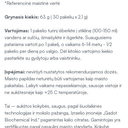
*Referencinė maistinė vertė
Grynasis kiekis:
63 g ( 30 pakelių x 2,1 g)
Vartojimas:
1 pakelio turinį išberkite į stiklinę (100-150 ml)
vandens ar sulčių, išmaišykite ir išgerkite. Suaugusiems
patariama vartoti po 1 pakelį, o vaikams 6-14 metų - 1/2
pakelio per dieną po valgio. Dėl kitokio vartojimo kiekio
pasitarkite su gydytoju arba vaistininku.
Įspėjimai:
neviršyti nustatytos rekomenduojamos dozės.
Maisto papildas neturėtų būti vartojamas kaip maisto
pakaitalas. Laikyti vaikams nepasiekiamoje, sausoje vietoje ir
ne aukštesnėje kaip +25 C temperatūroje.
Tai – aukštos kokybės, saugus, pagal šiuolaikines
technologijas ir mokslo pažangą, Izraelio įmonėje „Gadot
Biochemical Ind.“ pagamintas kalio citratas. Gamintojas yra
sertifikuotas pagal pasaulinį maisto standartą. Kokybė