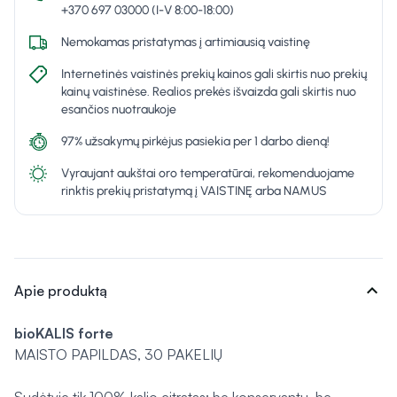
+370 697 03000 (I-V 8:00-18:00)
Nemokamas pristatymas į artimiausią vaistinę
Internetinės vaistinės prekių kainos gali skirtis nuo prekių
kainų vaistinėse. Realios prekės išvaizda gali skirtis nuo
esančios nuotraukoje
97% užsakymų pirkėjus pasiekia per 1 darbo dieną!
Vyraujant aukštai oro temperatūrai, rekomenduojame
rinktis prekių pristatymą į VAISTINĘ arba NAMUS
expand_more
Apie produktą
bioKALIS forte
MAISTO PAPILDAS, 30 PAKELIŲ