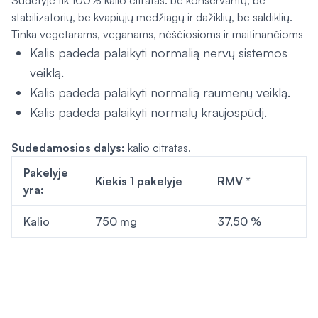
Sudėtyje tik 100% kalio citratas: be konservantų, be
stabilizatorių, be kvapiųjų medžiagų ir dažiklių, be saldiklių.
Tinka vegetarams, veganams, nėščiosioms ir maitinančioms
Kalis padeda palaikyti normalią nervų sistemos
veiklą.
Kalis padeda palaikyti normalią raumenų veiklą.
Kalis padeda palaikyti normalų kraujospūdį.
Sudedamosios dalys:
kalio citratas.
Pakelyje
Kiekis 1 pakelyje
RMV *
yra:
Kalio
750 mg
37,50 %