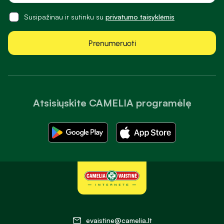
Susipažinau ir sutinku su
privatumo taisyklėmis
Prenumeruoti
Atsisiųskite CAMELIA programėlę
evaistine@camelia.lt