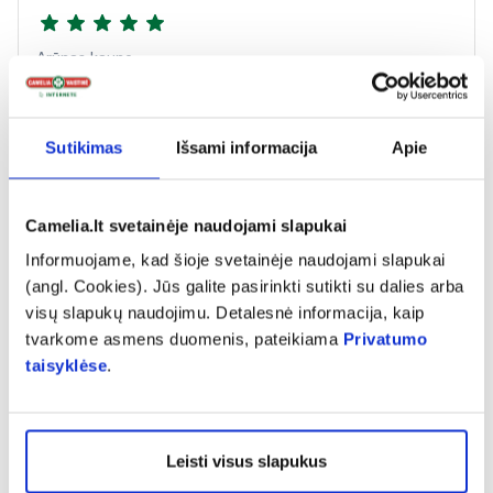
Arūnas kaune
Perkant buvo gera nuolaida. Sudėty nurodyta nemaža
kalio dozė (kaip nereceptiniam). Tad geras kainos \ K
Sutikimas
Išsami informacija
Apie
kiekio santykis. Efekto neįvertinsiu, nes ne pats vartoju.
Camelia.lt svetainėje naudojami slapukai
Informuojame, kad šioje svetainėje naudojami slapukai
Vita
(angl. Cookies). Jūs galite pasirinkti sutikti su dalies arba
visų slapukų naudojimu. Detalesnė informacija, kaip
Preke kokybiska, pristatyta laiku. Visada cia perku.
tvarkome asmens duomenis, pateikiama
Privatumo
Dekinga.
taisyklėse
.
Rodyti daugiau
Leisti visus slapukus