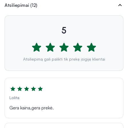
expand_more
Atsiliepimai (12)
5
Atsiliepimą gali palikti tik prekę įsigiję klientai
Lolita
Gera kaina,gera prekė.