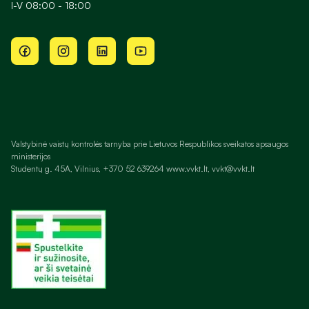
I-V 08:00 - 18:00
Valstybinė vaistų kontrolės tarnyba prie Lietuvos Respublikos sveikatos apsaugos
ministerijos
Studentų g. 45A, Vilnius, +370 52 639264 www.vvkt.lt, vvkt@vvkt.lt