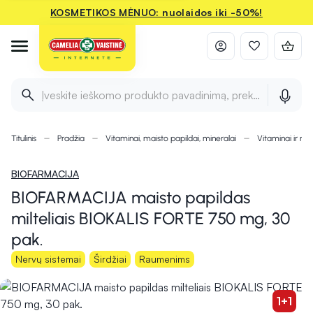
KOSMETIKOS MĖNUO: nuolaidos iki -50%!
Įveskite ieškomo produkto pavadinimą, prekės ženklą ir 
Titulinis
Pradžia
Vitaminai, maisto papildai, mineralai
Vitaminai ir min
BIOFARMACIJA
BIOFARMACIJA maisto papildas
milteliais BIOKALIS FORTE 750 mg, 30
pak.
Nervų sistemai
Širdžiai
Raumenims
1+1