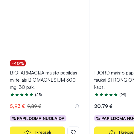
-40%
BIOFARMACIJA maisto papildas
FJORD maisto papi
milteliais BIOMAGNESIUM 300
taukai STRONG O
mg, 30 pak.
kaps.
(25)
(99)
Įvertinimas 4.8 iš 5
Įvertinimas 4.9 iš 5
5,93 €
9,89 €
20,79 €
% PAPILDOMA NUOLAIDA
% PAPILDOMA NU
Į krepšelį
Į krepšel