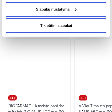
Slapukų nustatymai
Tik būtini slapukai
Panašios prekės
1+1
1+1
BIOFARMACIJA maisto papildas
VIVAVIT maisto papi
milteliais BIOKALIS 400 mg, 30
KALIS 650 mg, 30