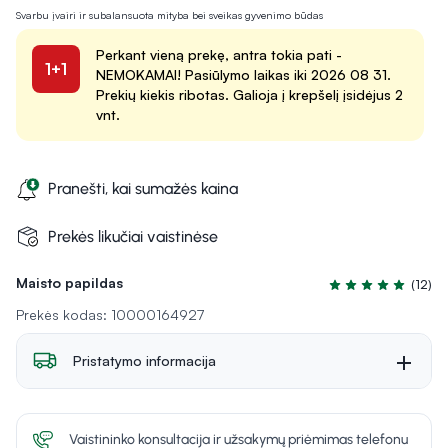
Svarbu įvairi ir subalansuota mityba bei sveikas gyvenimo būdas
Perkant vieną prekę, antra tokia pati -
1+1
NEMOKAMAI! Pasiūlymo laikas iki 2026 08 31.
Prekių kiekis ribotas. Galioja į krepšelį įsidėjus 2
vnt.
Pranešti, kai sumažės kaina
Prekės likučiai vaistinėse
Maisto papildas
(12)
Įvertinimas 5.0 iš
Prekės kodas: 10000164927
Pristatymo informacija
Vaistininko konsultacija ir užsakymų priėmimas telefonu