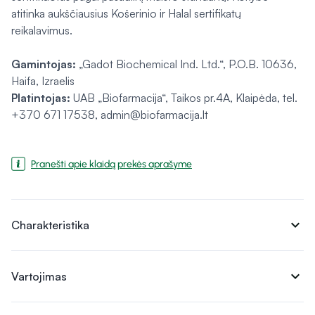
atitinka aukščiausius Košerinio ir Halal sertifikatų
reikalavimus.
Gamintojas:
„Gadot Biochemical Ind. Ltd.“, P.O.B. 10636,
Haifa, Izraelis
Platintojas:
UAB „Biofarmacija“, Taikos pr.4A, Klaipėda, tel.
+370 671 17538, admin@biofarmacija.lt
Pranešti apie klaidą prekės aprašyme
expand_more
Charakteristika
expand_more
Vartojimas