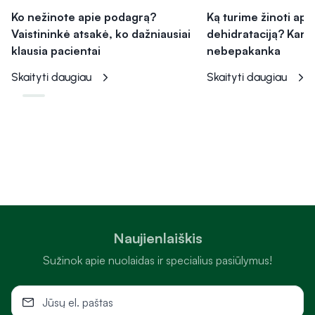
Ko nežinote apie podagrą?
Ką turime žinoti api
Vaistininkė atsakė, ko dažniausiai
dehidrataciją? Kart
klausia pacientai
nebepakanka
Skaityti daugiau
Skaityti daugiau
Naujienlaiškis
Sužinok apie nuolaidas ir specialius pasiūlymus!