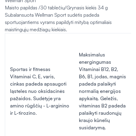
Wellman Sport
Maisto papildas /30 tablečių/Grynasis kiekis 34 g
Subalansuota Wellman Sport sudėtis padeda
sportuojantiems vyrams papildyti mitybą optimaliais
maistingųjų medžiagų kiekiais.
Maksimalus
energingumas
Sportas ir fitnesas
Vitaminai B12, B2,
Vitaminai C, E, varis,
B6, B1, jodas, magnis
cinkas padeda apsaugoti
padeda palaikyti
ląsteles nuo oksidacinės
normalią energijos
pažaidos. Sudėtyje yra
apykaitą. Geležis,
amino rūgščių - L-arginino
vitaminas B2 padeda
ir L-tirozino.
palaikyti raudonųjų
kraujo kūnelių
susidarymą.