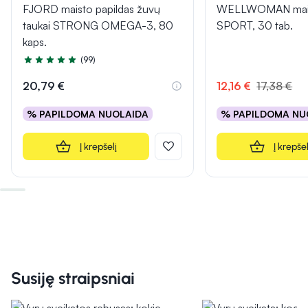
FJORD maisto papildas žuvų
WELLWOMAN maist
taukai STRONG OMEGA-3, 80
SPORT, 30 tab.
kaps.
(99)
Įvertinimas 4.9 iš 5
20,79 €
12,16 €
17,38 €
% PAPILDOMA NUOLAIDA
% PAPILDOMA NU
Į krepšelį
Į krepšel
Susiję straipsniai