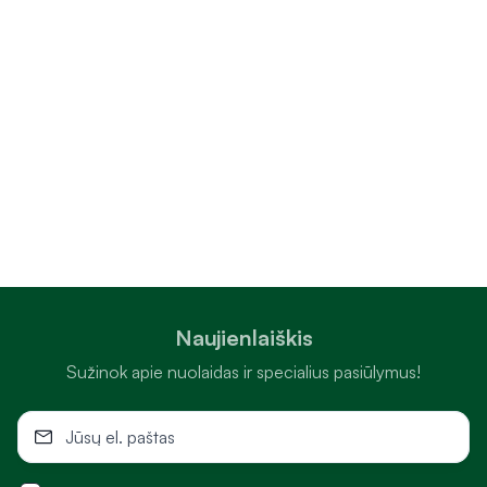
Naujienlaiškis
Sužinok apie nuolaidas ir specialius pasiūlymus!