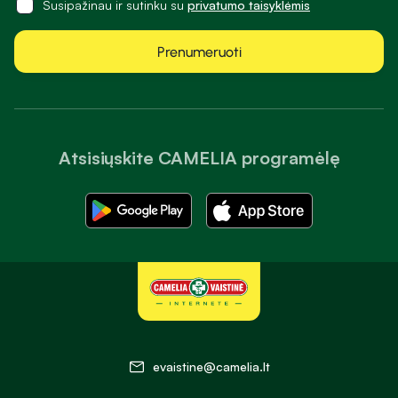
Susipažinau ir sutinku su
privatumo taisyklėmis
Prenumeruoti
Atsisiųskite CAMELIA programėlę
evaistine@camelia.lt