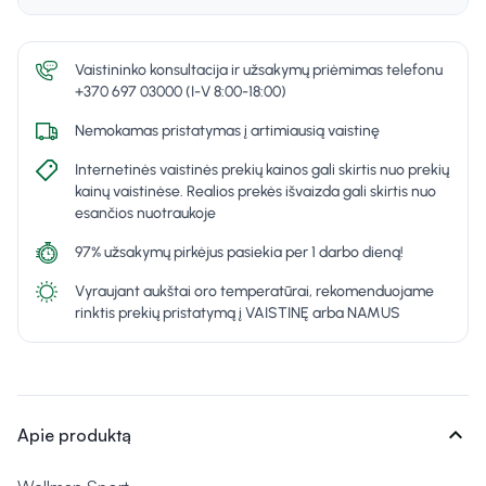
Vaistininko konsultacija ir užsakymų priėmimas telefonu
+370 697 03000 (I-V 8:00-18:00)
Nemokamas pristatymas į artimiausią vaistinę
Internetinės vaistinės prekių kainos gali skirtis nuo prekių
kainų vaistinėse. Realios prekės išvaizda gali skirtis nuo
esančios nuotraukoje
97% užsakymų pirkėjus pasiekia per 1 darbo dieną!
Vyraujant aukštai oro temperatūrai, rekomenduojame
rinktis prekių pristatymą į VAISTINĘ arba NAMUS
expand_more
Apie produktą