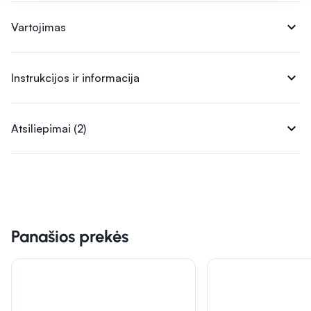
expand_more
Vartojimas
expand_more
Instrukcijos ir informacija
expand_more
Atsiliepimai (2)
Panašios prekės