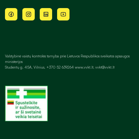
Valstybinė vaistų kontrolės tarnyba prie Lietuvos Respublikos sveikatos apsaugos
ministerijos
Studentų g. 45A, Vilnius, +370 52 639264 www.vvkt.lt, vvkt@vvkt.lt