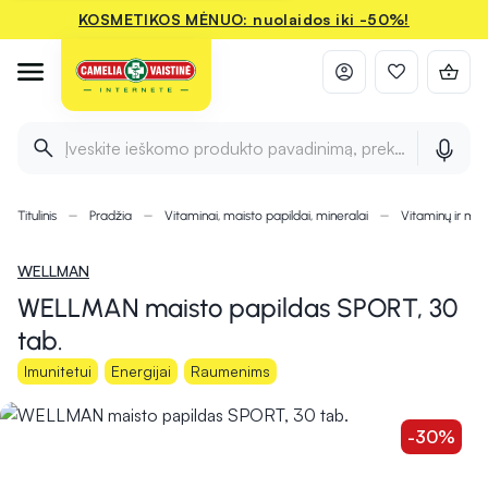
KOSMETIKOS MĖNUO: nuolaidos iki -50%!
Įveskite ieškomo produkto pavadinimą, prekės ženklą ir 
Titulinis
Pradžia
Vitaminai, maisto papildai, mineralai
Vitaminų ir mi
WELLMAN
WELLMAN maisto papildas SPORT, 30
tab.
Imunitetui
Energijai
Raumenims
-30%