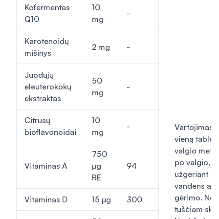
Kofermentas
10
-
Q10
mg
Karotenoidų
2 mg
-
mišinys
Juodųjų
50
eleuterokokų
-
mg
ekstraktas
Citrusų
10
-
Vartojimas. 
bioflavonoidai
mg
vieną tablet
valgio metu 
750
po valgio, n
Vitaminas A
µg
94
užgeriant pil
RE
vandens ar k
gėrimo. Neva
Vitaminas D
15 µg
300
tuščiam skra