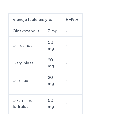
Vienoje tabletėje yra:
RMV%
Oktakozanolis
3 mg
-
50
L-tirozinas
-
mg
20
L-argininas
-
mg
20
L-lizinas
-
mg
L-karnitino
50
-
tartratas
mg