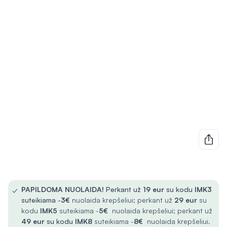
✓
PAPILDOMA NUOLAIDA!
Perkant už
19 eur
su kodu
IMK3
suteikiama -
3€
nuolaida krepšeliui; perkant už
29 eur
su
kodu
IMK5
suteikiama -
5€
nuolaida krepšeliui; perkant už
49 eur
su kodu
IMK8
suteikiama -
8€
nuolaida krepšeliui.