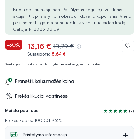
Nuolaidos sumuojamos. Pasiūlymas negalioja vaistams,
akcijai 1+1, pristatymo mokesčiui, dovanų kuponams. Vieno
pirkimo metu galima panaudoti tik vieną nuolaidos kodą.
Galioja iki 2026 08 09
-30%
13,15 €
18,79 €
Sutaupote:
5,64 €
Svarbu įvairi ir subalansuota mityba bei sveikas gyvenimo būdas
Pranešti, kai sumažės kaina
Prekės likučiai vaistinėse
Maisto papildas
(2)
Įvertinimas 5.0 iš
Prekės kodas: 10000119625
Pristatymo informacija