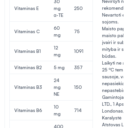
Neviršyti nu
30
rekomenduo
Vitaminas E
mg
250
Nevartoti esa
α-TE
sojoms.
60
Maisto papi
Vitaminas C
75
mg
maisto pakai
įvairi ir sub
12
mityba ir s
Vitaminas B1
1091
mg
būdas.
Laikyti ne a
Vitaminas B2
5 mg
357
o
25
C tempe
sausoje, va
24
nepasiekiam
Vitaminas B3
mg
150
nepastebimo
NE
Gamintojas.
LTD., 1 Apsl
10
Vitaminas B6
714
Londonas, J
mg
Karalystė
Atstovas Lie
400