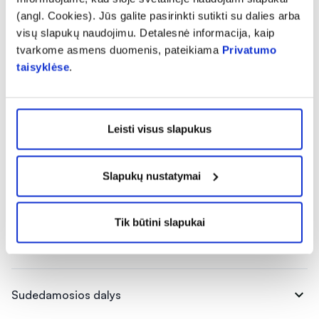
reguliuojati medžiaga), stearino rūgštis, riebalų rūgščių
(angl. Cookies). Jūs galite pasirinkti sutikti su dalies arba
magnio druskos (lipnumą reguliuojanti medžiaga), geležies
visų slapukų naudojimu. Detalesnė informacija, kaip
fumaratas, riboflavinas, skersinio ryšio natrio
tvarkome asmens duomenis, pateikiama
Privatumo
karboksimetilceliuliozė (stabilizatorius), oktakozanolis (iš
taisyklėse
.
ryžių), glicerolis (drėgmę išlaikanti medžiaga), karotenoidų
kompleksas (betakarotenas, gama karotenas, citroksantinas,
beta zeakarotenas), vario sulfatas, retinilo acetatas,
Leisti visus slapukus
mangano sulfatas, pteroilmonoglutamo rūgštis, kalio
jodidas, D-biotinas, cianokobalaminas, cholekalciferolis.
Slapukų nustatymai
Pranešti apie klaidą prekės aprašyme
Tik būtini slapukai
expand_more
Charakteristika
expand_more
Sudedamosios dalys