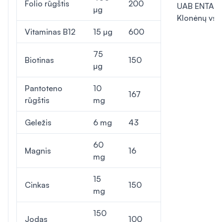
Folio rūgštis
200
UAB ENTAFA
µg
Klonėnų vs.1,
Vitaminas B12
15 µg
600
75
Biotinas
150
µg
Pantoteno
10
167
rūgštis
mg
Geležis
6 mg
43
60
Magnis
16
mg
15
Cinkas
150
mg
150
Jodas
100