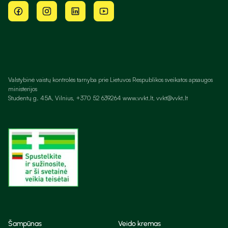
Valstybinė vaistų kontrolės tarnyba prie Lietuvos Respublikos sveikatos apsaugos
ministerijos
Studentų g. 45A, Vilnius, +370 52 639264 www.vvkt.lt, vvkt@vvkt.lt
Šampūnas
Veido kremas