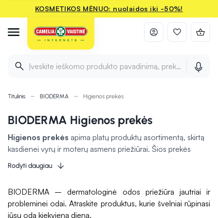
KOSMETIKOS MĖNUO: nuolaidos iki -50%!
Įveskite ieškomo produkto pavadinimą, prekės ženklą ir 
Titulinis
BIODERMA
Higienos prekės
BIODERMA Higienos prekės
Higienos prekės
apima platų produktų asortimentą, skirtą
kasdienei vyrų ir moterų asmens priežiūrai. Šios prekės
padeda palaikyti švarą ir komfortą
, taip pat užtikrinti
Rodyti daugiau
apsaugą nuo infekcijų. Vyrų ir moterų higienai skirtos
priemonės pritaikytos specifiniams poreikiams, pavyzdžiui,
BIODERMA – dermatologinė odos priežiūra jautriai ir
intymiai higienai ar odos priežiūrai. Slaugos prekės
probleminei odai. Atraskite produktus, kurie švelniai rūpinasi
papildomai padeda rūpinantis pacientais bei kasdieniais
jūsų oda kiekvieną dieną.