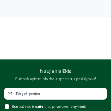
Naujienlaiškis
Sužinok apie nuolaidas ir specialius pasiūlymus!
Susipažinau ir sutinku su
privatumo taisyklėmis