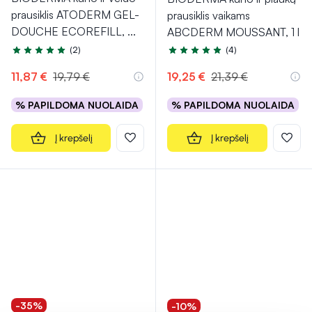
prausiklis ATODERM GEL-
prausiklis vaikams
DOUCHE ECOREFILL,
...
ABCDERM MOUSSANT, 1 l
(2)
(4)
Įvertinimas 5.0 iš 5
Įvertinimas 5.0 iš 5
11,87 €
19,79 €
19,25 €
21,39 €
% PAPILDOMA NUOLAIDA
% PAPILDOMA NUOLAIDA
Į krepšelį
Į krepšelį
-35%
-10%