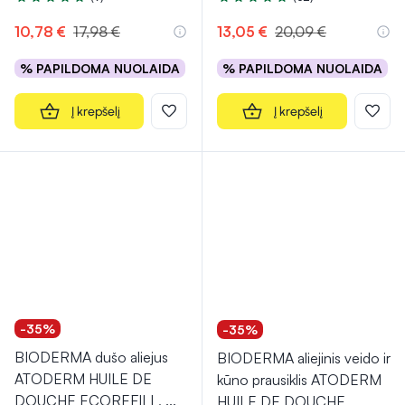
Įvertinimas 4.8 iš 5
Įvertinimas 5.0 iš 5
10,78 €
17,98 €
13,05 €
20,09 €
% PAPILDOMA NUOLAIDA
% PAPILDOMA NUOLAIDA
Į krepšelį
Į krepšelį
-35%
-35%
BIODERMA dušo aliejus
BIODERMA aliejinis veido ir
ATODERM HUILE DE
kūno prausiklis ATODERM
DOUCHE ECOREFILL,
...
HUILE DE DOUCHE,
...