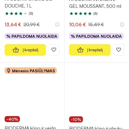
DOUCHE, 1 L
GEL MOUSSANT, 500 ml
(5)
(6)
Įvertinimas 4.2 iš 5
Įvertinimas 5.0 iš 5
13,64 €
20,99 €
10,06 €
15,49 €
% PAPILDOMA NUOLAIDA
% PAPILDOMA NUOLAIDA
Į krepšelį
Į krepšelį
Mėnesio PASIŪLYMAS
-40%
-10%
BIODERMA kūno ir veido
BIODERMA kūno ir plaukų