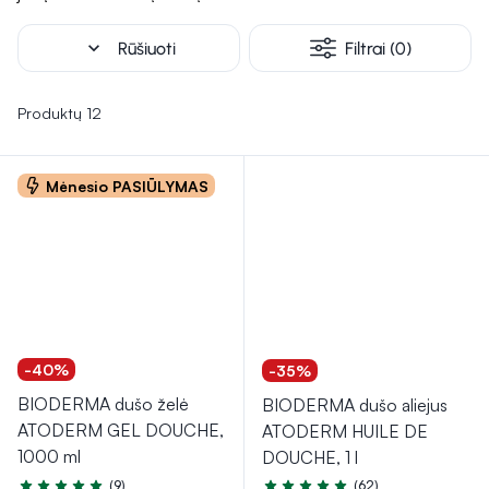
poreikiais.
expand_more
Rūšiuoti
Filtrai (0)
Produktų 12
Mėnesio PASIŪLYMAS
-40%
-35%
BIODERMA dušo želė
BIODERMA dušo aliejus
ATODERM GEL DOUCHE,
ATODERM HUILE DE
1000 ml
DOUCHE, 1 l
(9)
(62)