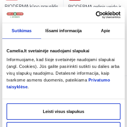
BIODERMA kūno prausiklis
BIODERMA gelinis veido ir
ATODERM INTENSIVE
kūno prausiklis SENSIBIO
GEL MOUSSANT, 200 ml
DS+, 200 ml
(1)
(3)
Įvertinimas 5.0 iš 5
Įvertinimas 5.0 iš 5
Sutikimas
Išsami informacija
Apie
6,10 €
9,39 €
12,95 €
14,39 €
% PAPILDOMA NUOLAIDA
% PAPILDOMA NUOLAIDA
Camelia.lt svetainėje naudojami slapukai
Informuojame, kad šioje svetainėje naudojami slapukai
Į krepšelį
Į krepšelį
(angl. Cookies). Jūs galite pasirinkti sutikti su dalies arba
visų slapukų naudojimu. Detalesnė informacija, kaip
tvarkome asmens duomenis, pateikiama
Privatumo
taisyklėse
.
Leisti visus slapukus