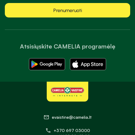
Prenumeruoti
Atsisiųskite CAMELIA programėlę
evaistine@camelia.lt
+370 697 03000