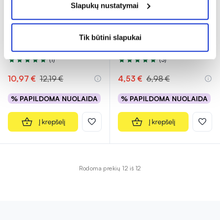
Slapukų nustatymai
-10%
-35%
BIODERMA kūno ir plaukų
BIODERMA raminantis
prausiklis vaikams
veido ir kūno muilas
Tik būtini slapukai
ABCDERM MOUSSANT,
...
ATODERM INTENSIVE
...
(1)
(3)
Įvertinimas 5.0 iš 5
Įvertinimas 5.0 iš 5
10,97 €
12,19 €
4,53 €
6,98 €
% PAPILDOMA NUOLAIDA
% PAPILDOMA NUOLAIDA
Į krepšelį
Į krepšelį
Rodoma prekių 12 iš 12