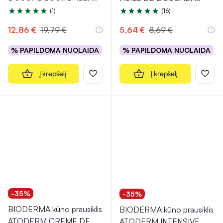
(1)
(16)
Įvertinimas 5.0 iš 5
Įvertinimas 4.9 iš 5
12,86 €
19,79 €
5,64 €
8,69 €
% PAPILDOMA NUOLAIDA
% PAPILDOMA NUOLAIDA
Į krepšelį
Į krepšelį
-35%
-35%
BIODERMA kūno prausiklis
BIODERMA kūno prausiklis
ATODERM CREME DE
ATODERM INTENSIVE