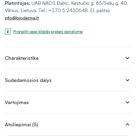
Platintojas:
UAB NAOS Baltic, Kęstučio g. 65/Sėlių g. 40,
Vilnius, Lietuva. Tel.: +370 5 2430648. El. paštas
info@bioderma.lt
Pranešti apie klaidą prekės aprašyme
expand_more
Charakteristika
expand_more
Sudedamosios dalys
expand_more
Vartojimas
expand_more
Atsiliepimai (5)