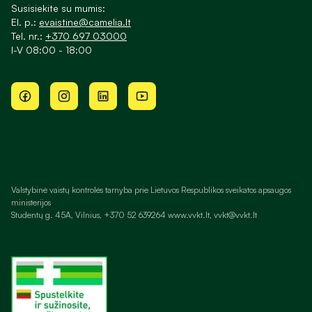
Susisiekite su mumis:
El. p.:
evaistine@camelia.lt
Tel. nr.:
+370 697 03000
I-V 08:00 - 18:00
Valstybinė vaistų kontrolės tarnyba prie Lietuvos Respublikos sveikatos apsaugos
ministerijos
Studentų g. 45A, Vilnius, +370 52 639264 www.vvkt.lt, vvkt@vvkt.lt