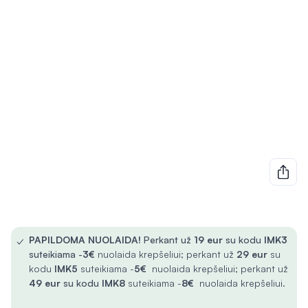
✓
PAPILDOMA NUOLAIDA!
Perkant už
19 eur
su kodu
IMK3
suteikiama -
3€
nuolaida krepšeliui; perkant už
29 eur
su
kodu
IMK5
suteikiama -
5€
nuolaida krepšeliui; perkant už
49 eur
su kodu
IMK8
suteikiama -
8€
nuolaida krepšeliui.