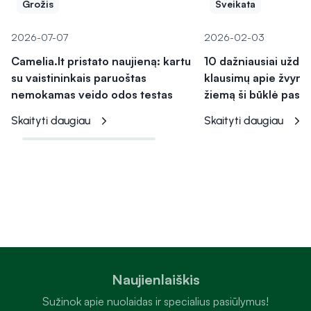
Grožis
Sveikata
2026-07-07
2026-02-03
Camelia.lt pristato naujieną: kartu
10 dažniausiai užd
su vaistininkais paruoštas
klausimų apie žvyne
nemokamas veido odos testas
žiemą ši būklė pasu
Skaityti daugiau
Skaityti daugiau
Naujienlaiškis
Sužinok apie nuolaidas ir specialius pasiūlymus!