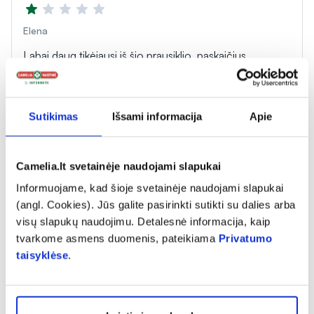
Elena
Labai daug tikėjausi iš šio prausiklio, paskaičius
atsiliepimus, kur jis buvo labai išgirtas. Deja, man jis
nepasiteisino. Kaina labai didelė, tad tikėjausi labai
daug. Dažnai plaunu rankas, bet jis rankų odos
Sutikimas
Išsami informacija
Apie
prausimosi metu nieko neapsaugo. Rankos lieka
sausos. Kūno oda po prausimosi lieka irgi sausa.
Daugiau tikrai jo nepirksiu...
Camelia.lt svetainėje naudojami slapukai
Informuojame, kad šioje svetainėje naudojami slapukai
(angl. Cookies). Jūs galite pasirinkti sutikti su dalies arba
visų slapukų naudojimu. Detalesnė informacija, kaip
tvarkome asmens duomenis, pateikiama
Privatumo
Aurimas
taisyklėse
.
Labai puikus prausiklis