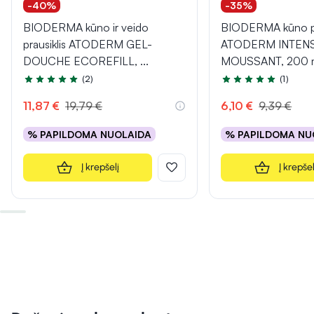
-40%
-35%
BIODERMA kūno ir veido
BIODERMA kūno pr
prausiklis ATODERM GEL-
ATODERM INTENS
DOUCHE ECOREFILL,
...
MOUSSANT, 200 
(2)
(1)
Įvertinimas 5.0 iš 5
Įvertinimas 5.0 iš 5
11,87 €
19,79 €
6,10 €
9,39 €
% PAPILDOMA NUOLAIDA
% PAPILDOMA NU
Į krepšelį
Į krepšel