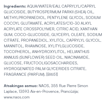
Ingredients:
AQUA/WATER/EAU, CAPRYLYL/CAPRYL
GLUCOSIDE, BUTYROSPERMUM PARKII (SHEA) OIL,
METHYLPROPANEDIOL, PENTYLENE GLYCOL, SODIUM
COCOYL GLUTAMATE, ACRYLATES/C10-30 ALKYL
ACRYLATE CROSSPOLYMER, CITRIC ACID, XANTHAN
GUM, COCO-GLUCOSIDE, GLYCERYL OLEATE, SODIUM
CITRATE, PROPANEDIOL, XYLITOL, CAPRYLYL GLYCOL,
MANNITOL, RHAMNOSE, XYLITYLGLUCOSIDE,
TOCOPHEROL, ANHYDROXYLITOL, HELIANTHUS
ANNUUS (SUNFLOWER) SEED OIL, NIACINAMIDE,
GLUCOSE, FRUCTOOLIGOSACCHARIDES,
HYDROGENATED PALM GLYCERIDES CITRATE,
FRAGRANCE (PARFUM). [BI651]
Atsakingas asmuo:
NAOS, 355 Rue Pierre Simon
Laplace, 13593 Aix-en-Provence, Prancūzija;
www.naos.com