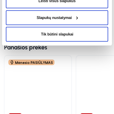
Leisti visus slapukus
Rodyti daugiau
Slapukų nustatymai
Tik būtini slapukai
Panašios prekės
Mėnesio PASIŪLYMAS