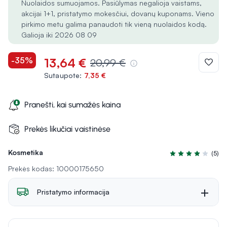
Nuolaidos sumuojamos. Pasiūlymas negalioja vaistams,
akcijai 1+1, pristatymo mokesčiui, dovanų kuponams. Vieno
pirkimo metu galima panaudoti tik vieną nuolaidos kodą.
Galioja iki 2026 08 09
-35%
13,64 €
20,99 €
Sutaupote:
7,35 €
Pranešti, kai sumažės kaina
Prekės likučiai vaistinėse
Kosmetika
(5)
Įvertinimas 4.2 iš
Prekės kodas: 10000175650
Pristatymo informacija