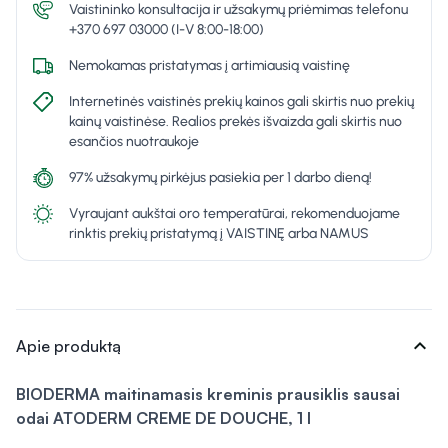
Vaistininko konsultacija ir užsakymų priėmimas telefonu
+370 697 03000 (I-V 8:00-18:00)
Nemokamas pristatymas į artimiausią vaistinę
Internetinės vaistinės prekių kainos gali skirtis nuo prekių
kainų vaistinėse. Realios prekės išvaizda gali skirtis nuo
esančios nuotraukoje
97% užsakymų pirkėjus pasiekia per 1 darbo dieną!
Vyraujant aukštai oro temperatūrai, rekomenduojame
rinktis prekių pristatymą į VAISTINĘ arba NAMUS
expand_more
Apie produktą
BIODERMA maitinamasis kreminis prausiklis sausai
odai ATODERM CREME DE DOUCHE, 1 l