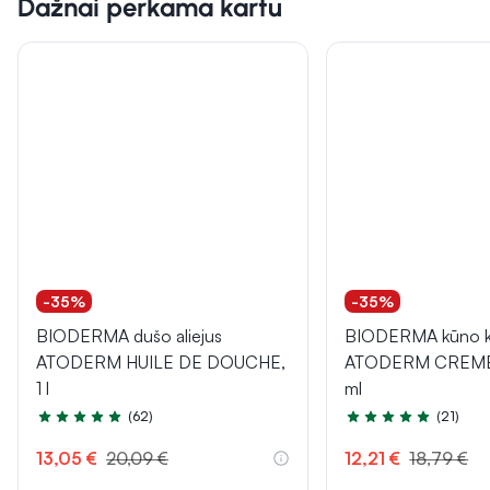
Dažnai perkama kartu
-35%
-35%
BIODERMA dušo aliejus
BIODERMA kūno k
ATODERM HUILE DE DOUCHE,
ATODERM CREME
1 l
ml
(62)
(21)
Įvertinimas 5.0 iš 5
Įvertinimas 5.0 iš 5
13,05 €
20,09 €
12,21 €
18,79 €