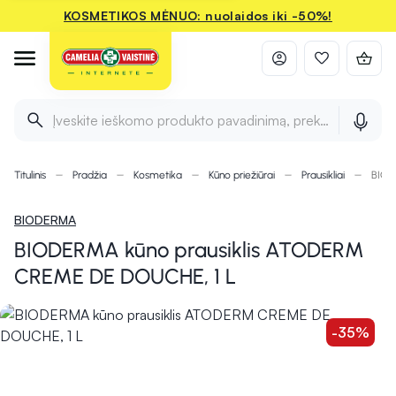
KOSMETIKOS MĖNUO: nuolaidos iki -50%!
Įveskite ieškomo produkto pavadinimą, prekės ženklą ir 
Titulinis
Pradžia
Kosmetika
Kūno priežiūrai
Prausikliai
BIOD
BIODERMA
BIODERMA kūno prausiklis ATODERM
CREME DE DOUCHE, 1 L
-35%