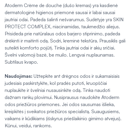
Atoderm Crème de douche (dušo kremas) yra kasdienė
dermatologinė higienos priemonė sausai ir labai sausai
jautriai odai. Padeda šalinti nešvarumus. Sudėtyje yra SKIN
PROTECT COMPLEX, niacinamidas, taukmedžio aliejus.
Prisideda prie natūralaus odos barjero stiprinimo, padeda
drėkinti ir maitinti odą. Sodri, kreminė tekstūra. Prausiklis gali
suteikti komforto pojūtį. Tinka jautriai odai ir akių sričiai.
Švelni valomoji bazė, be muilo. Lengvai nuplaunamas.
Subtilaus kvapo.
Naudojimas:
Užtepkite ant drėgnos odos ir sukamaisiais
judesiais paskirstykite, kol pradės putoti, kruopščiai
nuplaukite ir švelniai nusausinkite odą. Tinka naudoti
dažnam rankų plovimui. Nusiprausus naudokite Atoderm
odos priežiūros priemones. Jei odos sausumas išlieka,
kreipkitės į sveikatos priežiūros specialistą. Suaugusiems,
vaikams ir kūdikiams (išskyrus priešlaikinio gimimo atvejus).
Kūnui, veidui, rankoms.