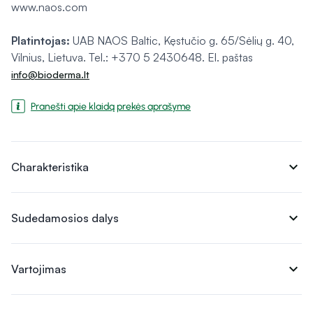
www.naos.com
Platintojas:
UAB NAOS Baltic, Kęstučio g. 65/Sėlių g. 40,
Vilnius, Lietuva. Tel.: +370 5 2430648. El. paštas
info@bioderma.lt
Pranešti apie klaidą prekės aprašyme
expand_more
Charakteristika
expand_more
Sudedamosios dalys
expand_more
Vartojimas