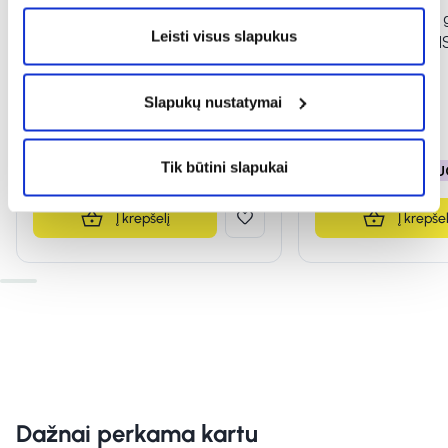
BIODERMA kūno gelis-kremas
BIODERMA kūno ge
Leisti visus slapukus
ATODERM INTENSIVE GEL
ATODERM INTENS
CREME, 200 ml
CREME, 500 ml
(1)
Įvertinimas 5.0 iš 5
Slapukų nustatymai
10,91 €
16,79 €
15,91 €
24,49 €
Tik būtini slapukai
% PAPILDOMA NUOLAIDA
% PAPILDOMA NU
Į krepšelį
Į krepšel
Dažnai perkama kartu