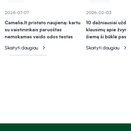
2026-07-07
2026-02-03
Camelia.lt pristato naujieną: kartu
10 dažniausiai užd
su vaistininkais paruoštas
klausimų apie žvyne
nemokamas veido odos testas
žiemą ši būklė pasu
Skaityti daugiau
Skaityti daugiau