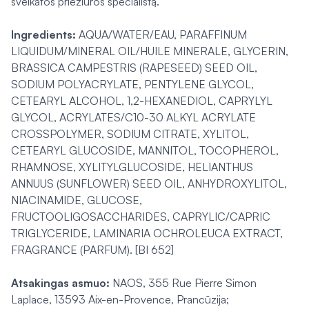
sveikatos priežiūros specialistą.
Ingredients:
AQUA/WATER/EAU, PARAFFINUM
LIQUIDUM/MINERAL OIL/HUILE MINERALE, GLYCERIN,
BRASSICA CAMPESTRIS (RAPESEED) SEED OIL,
SODIUM POLYACRYLATE, PENTYLENE GLYCOL,
CETEARYL ALCOHOL, 1,2-HEXANEDIOL, CAPRYLYL
GLYCOL, ACRYLATES/C10-30 ALKYL ACRYLATE
CROSSPOLYMER, SODIUM CITRATE, XYLITOL,
CETEARYL GLUCOSIDE, MANNITOL, TOCOPHEROL,
RHAMNOSE, XYLITYLGLUCOSIDE, HELIANTHUS
ANNUUS (SUNFLOWER) SEED OIL, ANHYDROXYLITOL,
NIACINAMIDE, GLUCOSE,
FRUCTOOLIGOSACCHARIDES, CAPRYLIC/CAPRIC
TRIGLYCERIDE, LAMINARIA OCHROLEUCA EXTRACT,
FRAGRANCE (PARFUM). [BI 652]
Atsakingas asmuo:
NAOS, 355 Rue Pierre Simon
Laplace, 13593 Aix-en-Provence, Prancūzija;