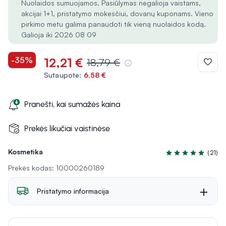
Nuolaidos sumuojamos. Pasiūlymas negalioja vaistams,
akcijai 1+1, pristatymo mokesčiui, dovanų kuponams. Vieno
pirkimo metu galima panaudoti tik vieną nuolaidos kodą.
Galioja iki 2026 08 09
-35%
12,21 €
18,79 €
Sutaupote:
6,58 €
Pranešti, kai sumažės kaina
Prekės likučiai vaistinėse
Kosmetika
(21)
Įvertinimas 5.0 iš
Prekės kodas: 10000260189
Pristatymo informacija