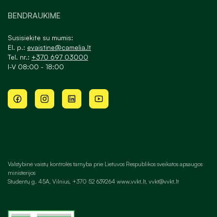
BENDRAUKIME
Susisiekite su mumis:
El. p.:
evaistine@camelia.lt
Tel. nr.:
+370 697 03000
I-V 08:00 - 18:00
Valstybinė vaistų kontrolės tarnyba prie Lietuvos Respublikos sveikatos apsaugos
ministerijos
Studentų g. 45A, Vilnius, +370 52 639264 www.vvkt.lt, vvkt@vvkt.lt