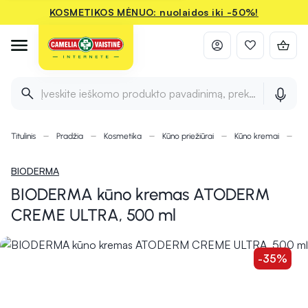
KOSMETIKOS MĖNUO: nuolaidos iki -50%!
Įveskite ieškomo produkto pavadinimą, prekės ženklą ir 
Titulinis
Pradžia
Kosmetika
Kūno priežiūrai
Kūno kremai
B
BIODERMA
BIODERMA kūno kremas ATODERM
CREME ULTRA, 500 ml
-35%