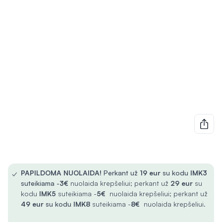
✓
PAPILDOMA NUOLAIDA!
Perkant už
19 eur
su kodu
IMK3
suteikiama -
3€
nuolaida krepšeliui; perkant už
29 eur
su
kodu
IMK5
suteikiama -
5€
nuolaida krepšeliui; perkant už
49 eur
su kodu
IMK8
suteikiama -
8€
nuolaida krepšeliui.