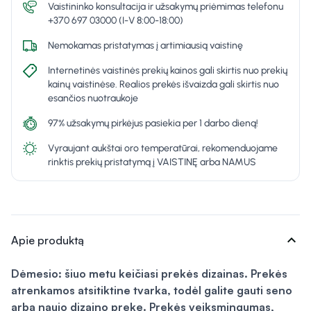
Vaistininko konsultacija ir užsakymų priėmimas telefonu
+370 697 03000 (I-V 8:00-18:00)
Nemokamas pristatymas į artimiausią vaistinę
Internetinės vaistinės prekių kainos gali skirtis nuo prekių
kainų vaistinėse. Realios prekės išvaizda gali skirtis nuo
esančios nuotraukoje
97% užsakymų pirkėjus pasiekia per 1 darbo dieną!
Vyraujant aukštai oro temperatūrai, rekomenduojame
rinktis prekių pristatymą į VAISTINĘ arba NAMUS
expand_more
Apie produktą
Dėmesio: šiuo metu keičiasi prekės dizainas. Prekės
atrenkamos atsitiktine tvarka, todėl galite gauti seno
arba naujo dizaino prekę. Prekės veiksmingumas,