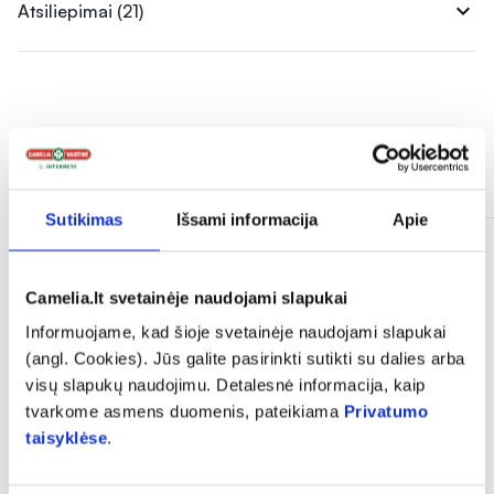
expand_more
Atsiliepimai (21)
Panašios prekės
Sutikimas
Išsami informacija
Apie
Camelia.lt svetainėje naudojami slapukai
Informuojame, kad šioje svetainėje naudojami slapukai
(angl. Cookies). Jūs galite pasirinkti sutikti su dalies arba
visų slapukų naudojimu. Detalesnė informacija, kaip
tvarkome asmens duomenis, pateikiama
Privatumo
taisyklėse
.
-35%
-35%