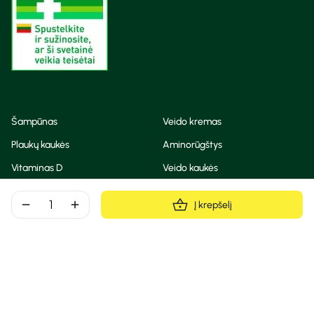
Šampūnas
Veido kremas
Plaukų kaukės
Aminorūgštys
Vitaminas D
Veido kaukės
Korėjietiška kosmetika
Eteriniai aliejai
remove
add
Į krepšelį
Dezodorantas
BB ir CC kremas
Visos teisės saugomos
Privatumo taisyklės
Slapukų politika
© Camelia 2026