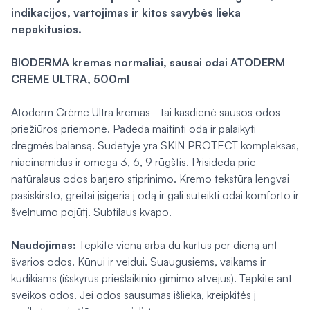
indikacijos, vartojimas ir kitos savybės lieka
nepakitusios.
BIODERMA kremas normaliai, sausai odai ATODERM
CREME ULTRA, 500ml
Atoderm Crème Ultra kremas - tai kasdienė sausos odos
priežiūros priemonė. Padeda maitinti odą ir palaikyti
drėgmės balansą. Sudėtyje yra SKIN PROTECT kompleksas,
niacinamidas ir omega 3, 6, 9 rūgštis. Prisideda prie
natūralaus odos barjero stiprinimo. Kremo tekstūra lengvai
pasiskirsto, greitai įsigeria į odą ir gali suteikti odai komforto ir
švelnumo pojūtį. Subtilaus kvapo.
Naudojimas:
Tepkite vieną arba du kartus per dieną ant
švarios odos. Kūnui ir veidui. Suaugusiems, vaikams ir
kūdikiams (išskyrus priešlaikinio gimimo atvejus). Tepkite ant
sveikos odos. Jei odos sausumas išlieka, kreipkitės į