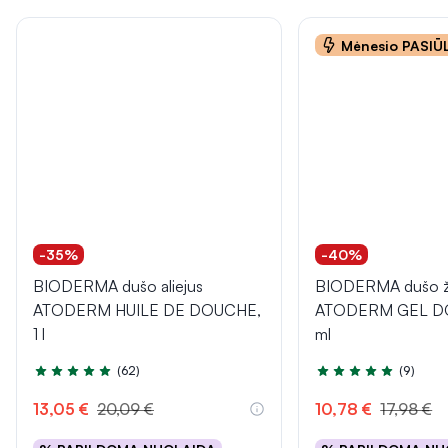
Mėnesio PASI
-35%
-40%
BIODERMA dušo aliejus
BIODERMA dušo ž
ATODERM HUILE DE DOUCHE,
ATODERM GEL D
1 l
ml
(62)
(9)
Įvertinimas 5.0 iš 5
Įvertinimas 4.8 iš 5
13,05 €
20,09 €
10,78 €
17,98 €