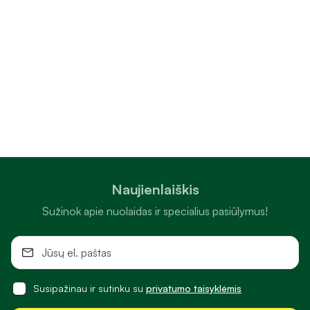
Naujienlaiškis
Sužinok apie nuolaidas ir specialius pasiūlymus!
Susipažinau ir sutinku su
privatumo taisyklėmis