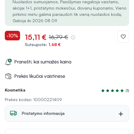
Nuolaidos sumuojamos. Pasiūlymas negalioja vaistams,
akcijai 1+1, pristatymo mokesčiui, dovanų kuponams. Vieno
pirkimo metu galima panaudoti tik vieną nuolaidos kodą.
Galioja iki 2026 08 09
-10%
15,11 €
16,79 €
Sutaupote:
1,68 €
Pranešti, kai sumažės kaina
Prekės likučiai vaistinėse
Kosmetika
(1)
Įvertinimas 5.0 i
Prekės kodas: 10000221409
Pristatymo informacija