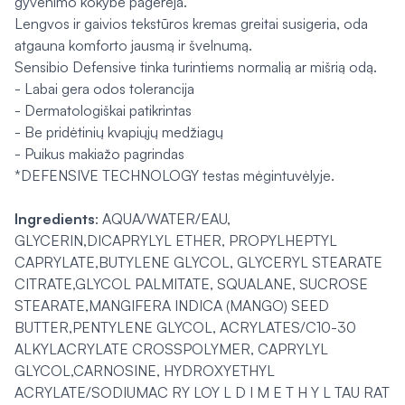
gyvenimo kokybė pagerėja.
Lengvos ir gaivios tekstūros kremas greitai susigeria, oda
atgauna komforto jausmą ir švelnumą.
Sensibio Defensive tinka turintiems normalią ar mišrią odą.
- Labai gera odos tolerancija
- Dermatologiškai patikrintas
- Be pridėtinių kvapiųjų medžiagų
- Puikus makiažo pagrindas
*DEFENSIVE TECHNOLOGY testas mėgintuvėlyje.
Ingredients
: AQUA/WATER/EAU,
GLYCERIN,DICAPRYLYL ETHER, PROPYLHEPTYL
CAPRYLATE,BUTYLENE GLYCOL, GLYCERYL STEARATE
CITRATE,GLYCOL PALMITATE, SQUALANE, SUCROSE
STEARATE,MANGIFERA INDICA (MANGO) SEED
BUTTER,PENTYLENE GLYCOL, ACRYLATES/C10-30
ALKYLACRYLATE CROSSPOLYMER, CAPRYLYL
GLYCOL,CARNOSINE, HYDROXYETHYL
ACRYLATE/SODIUMAC RY LOY L D I M E T H Y L TAU RAT