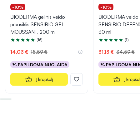
-10%
-10%
BIODERMA gelinis veido
BIODERMA veido 
prausiklis SENSIBIO GEL
SENSIBIO DEFEN
MOUSSANT, 200 ml
30 ml
(15)
(1)
Įvertinimas 5.0 iš 5
Įvertinimas 5.0 iš 5
14,03 €
15,59 €
31,13 €
34,59 €
% PAPILDOMA NUOLAIDA
% PAPILDOMA NU
Į krepšelį
Į krepšel