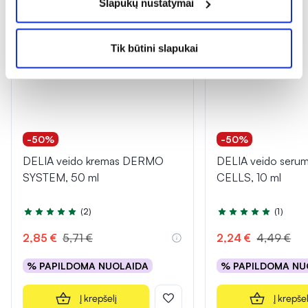
Slapukų nustatymai
Tik būtini slapukai
-50%
-50%
DELIA veido kremas DERMO
DELIA veido seru
SYSTEM, 50 ml
CELLS, 10 ml
(2)
(1)
Įvertinimas 5.0 iš 5
Įvertinimas 5.0 iš 5
2,85 €
5,71 €
2,24 €
4,49 €
% PAPILDOMA NUOLAIDA
% PAPILDOMA NU
Į krepšelį
Į krepšel