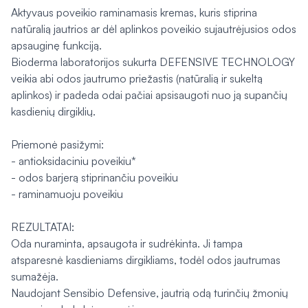
Aktyvaus poveikio raminamasis kremas, kuris stiprina
natūralią jautrios ar dėl aplinkos poveikio sujautrėjusios odos
apsauginę funkciją.
Bioderma laboratorijos sukurta DEFENSIVE TECHNOLOGY
veikia abi odos jautrumo priežastis (natūralią ir sukeltą
aplinkos) ir padeda odai pačiai apsisaugoti nuo ją supančių
kasdienių dirgiklių.
Priemonė pasižymi:
- antioksidaciniu poveikiu*
- odos barjerą stiprinančiu poveikiu
- raminamuoju poveikiu
REZULTATAI:
Oda nuraminta, apsaugota ir sudrėkinta. Ji tampa
atsparesnė kasdieniams dirgikliams, todėl odos jautrumas
sumažėja.
Naudojant Sensibio Defensive, jautrią odą turinčių žmonių