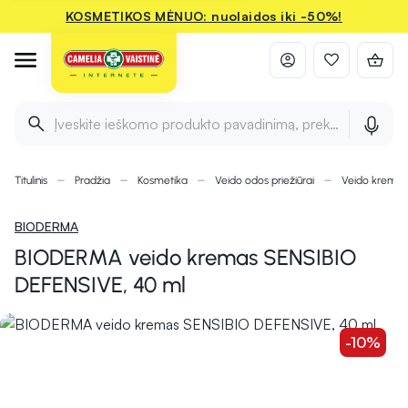
KOSMETIKOS MĖNUO: nuolaidos iki -50%!
Įveskite ieškomo produkto pavadinimą, prekės ženklą ir 
Titulinis
Pradžia
Kosmetika
Veido odos priežiūrai
Veido kremai
BIODERMA
BIODERMA veido kremas SENSIBIO
DEFENSIVE, 40 ml
-10%