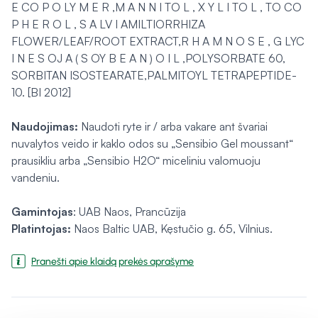
E CO P O LY M E R ,M A N N I TO L , X Y L I TO L , TO CO
P H E R O L , S A LV I AMILTIORRHIZA
FLOWER/LEAF/ROOT EXTRACT,R H A M N O S E , G LYC
I N E S OJ A ( S OY B E A N ) O I L ,POLYSORBATE 60,
SORBITAN ISOSTEARATE,PALMITOYL TETRAPEPTIDE-
10. [BI 2012]
Naudojimas:
Naudoti ryte ir / arba vakare ant švariai
nuvalytos veido ir kaklo odos su „Sensibio Gel moussant“
prausikliu arba „Sensibio H2O“ miceliniu valomuoju
vandeniu.
Gamintojas
: UAB Naos, Prancūzija
Platintojas:
Naos Baltic UAB, Kęstučio g. 65, Vilnius.
Pranešti apie klaidą prekės aprašyme