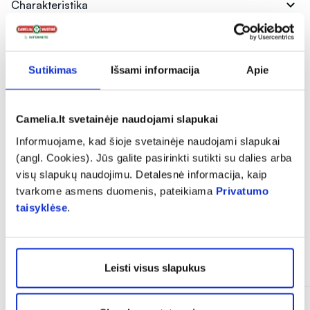
expand_more
Charakteristika
expand_more
Sudedamosios dalys
Sutikimas
Išsami informacija
Apie
expand_more
Vartojimas
Camelia.lt svetainėje naudojami slapukai
Informuojame, kad šioje svetainėje naudojami slapukai
expand_more
Atsiliepimai (1)
(angl. Cookies). Jūs galite pasirinkti sutikti su dalies arba
visų slapukų naudojimu. Detalesnė informacija, kaip
tvarkome asmens duomenis, pateikiama
Privatumo
taisyklėse
.
Panašios prekės
Leisti visus slapukus