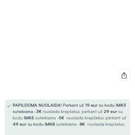
✓
PAPILDOMA NUOLAIDA!
Perkant už
19 eur
su kodu
IMK3
suteikiama -
3€
nuolaida krepšeliui; perkant už
29 eur
su
kodu
IMK5
suteikiama -
5€
nuolaida krepšeliui; perkant už
49 eur
su kodu
IMK8
suteikiama -
8€
nuolaida krepšeliui.