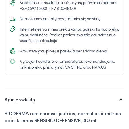
Vaistininko konsultacija ir užsakymų priėmimas telefonu
+370 697 03000 (I-V 8:00-18:00)
Nemokamas pristatymas į artimiausią vaistinę
Internetinės vaistinės prekių kainos gali skirtis nuo prekių
kainų vaistinėse. Realios prekės išvaizda gali skirtis nuo
esančios nuotraukoje
97% užsakymų pirkėjus pasiekia per 1 darbo dieną!
Vyraujant aukštai oro temperatūrai, rekomenduojame
rinktis prekių pristatymą į VAISTINĘ arba NAMUS
expand_more
Apie produktą
BIODERMA raminamasis jautrios, normalios ir mišrios
odos kremas SENSIBIO DEFENSIVE, 40 ml