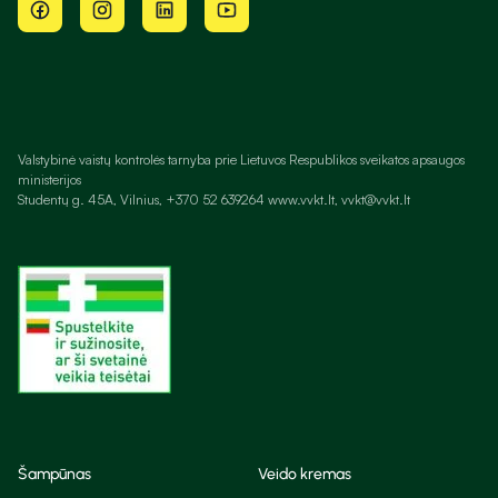
Valstybinė vaistų kontrolės tarnyba prie Lietuvos Respublikos sveikatos apsaugos
ministerijos
Studentų g. 45A, Vilnius, +370 52 639264 www.vvkt.lt, vvkt@vvkt.lt
Šampūnas
Veido kremas