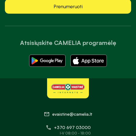
Prenumeruoti
Atsisiųskite CAMELIA programėlę
evaistine@camelia.lt
+370 697 03000
I-V 08:00 - 18:00