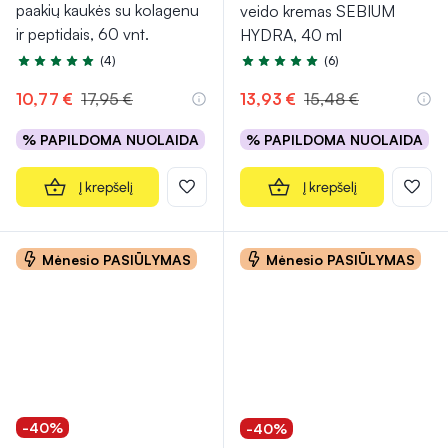
paakių kaukės su kolagenu
veido kremas SEBIUM
ir peptidais, 60 vnt.
HYDRA, 40 ml
(4)
(6)
Įvertinimas 4.8 iš 5
Įvertinimas 5.0 iš 5
10,77 €
17,95 €
13,93 €
15,48 €
% PAPILDOMA NUOLAIDA
% PAPILDOMA NUOLAIDA
Į krepšelį
Į krepšelį
Mėnesio PASIŪLYMAS
Mėnesio PASIŪLYMAS
-40%
-40%