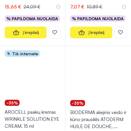
15,65 €
24,09 €
7,07 €
10,89 €
% PAPILDOMA NUOLAIDA
% PAPILDOMA NUOLAIDA
Į krepšelį
Į krepšelį
Tik internete
-35%
-35%
AROCELL paakių kremas
BIODERMA aliejinis veido ir
WRINKLE SOLUTION EYE
kūno prausiklis ATODERM
CREAM, 15 ml
HUILE DE DOUCHE,
...