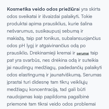
Kosmetika veido odos priežiūra
i yra skirta
odos sveikatai ir išvaizdai palaikyti. Tokie
produktai apima prausiklius, kurie šalina
nešvarumus, susikaupusį sebumą ir
makiažą, taip pat tonikus, subalansuojančius
odos pH lygį ir atgaivinančius odą po
prausiklio. Drėkinamieji kremai ir
taip
serumai
pat yra svarbūs, nes drėkina odą ir suteikia
jai naudingų medžiagų, padedančių palaikyti
odos elastingumą ir jaunatviškumą. Serumas
įprastai turi didesnę tam tikrų veikliųjų
medžiagų koncentraciją, tad gali būti
naudojamas kaip papildoma pagalbinė
priemonė tam tikrai veido odos problemai