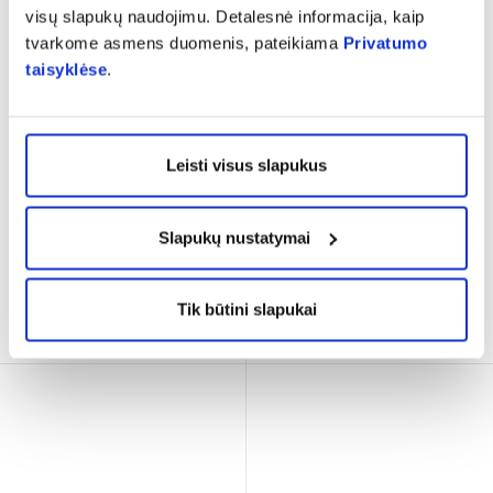
visų slapukų naudojimu. Detalesnė informacija, kaip
tvarkome asmens duomenis, pateikiama
Privatumo
-10%
-40%
taisyklėse
.
BIODERMA gelinis veido
AVA rutulinis paakių kremas
prausiklis SENSIBIO GEL
HYDRO LASER, 15 ml
MOUSSANT, 200 ml
Leisti visus slapukus
(15)
(3)
Įvertinimas 5.0 iš 5
Įvertinimas 4.7 iš 5
14,03 €
15,59 €
4,19 €
6,99 €
Slapukų nustatymai
% PAPILDOMA NUOLAIDA
% PAPILDOMA NUOLAIDA
Tik būtini slapukai
Į krepšelį
Į krepšelį