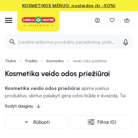
KOSMETIKOS MĖNUO: nuolaidos iki -50%!
Įveskite ieškomo produkto pavadinimą, prekės ženklą ir 
Titulinis
Pradžia
Kosmetika
Veido odos priežiūrai
Kosmetika veido odos priežiūrai
Kosmetika veido odos priežiūrai
apima įvairius
produktus, skirtus palaikyti gerą odos būklę ir išvaizdą. Tai
gali būti valikliai, kurie
pašalina nešvarumus ir makiažą
,
Rodyti daugiau
taip pat tonikai, kurie subalansuoja odos pH ir atgaivina odą.
Drėkinantys kremai ir serumai suteikia odai taip reikalingos
expand_more
Rūšiuoti
Filtrai (0)
drėgmės, vertingų medžiagų ir
gali padėti palaikyti odos
elastingumą.
Be to, veido kaukės, tiek drėkinančios, tiek