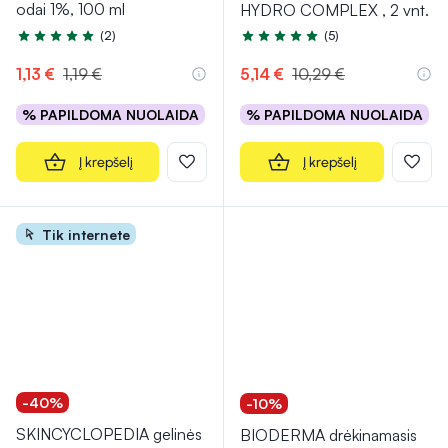
odai 1%, 100 ml
HYDRO COMPLEX , 2 vnt.
(2)
(5)
Įvertinimas 5.0 iš 5
Įvertinimas 5.0 iš 5
1,13 €
1,19 €
5,14 €
10,29 €
% PAPILDOMA NUOLAIDA
% PAPILDOMA NUOLAIDA
Į krepšelį
Į krepšelį
Tik internete
-40%
-10%
SKINCYCLOPEDIA gelinės
BIODERMA drėkinamasis