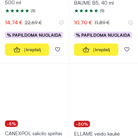
500 ml
BAUME B5, 40 ml
(5)
(5)
Įvertinimas 5.0 iš 5
Įvertinimas 5.0 iš 5
14,74 €
22,69 €
10,70 €
11,89 €
% PAPILDOMA NUOLAIDA
% PAPILDOMA NUOLAIDA
Į krepšelį
Į krepšelį
-5%
-50%
CANEXPOL salicilo spiritas
ELLAME veido kaukė