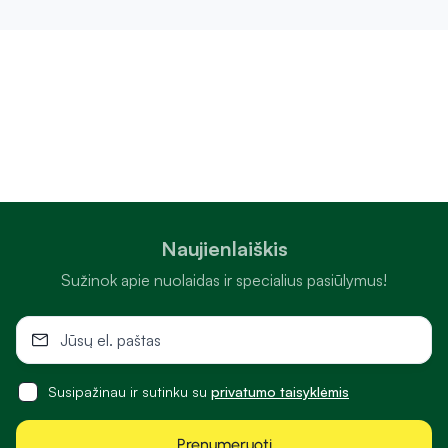
Naujienlaiškis
Sužinok apie nuolaidas ir specialius pasiūlymus!
Susipažinau ir sutinku su
privatumo taisyklėmis
Prenumeruoti