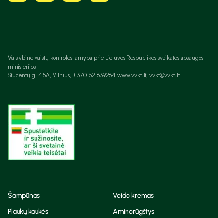
Valstybinė vaistų kontrolės tarnyba prie Lietuvos Respublikos sveikatos apsaugos
ministerijos
Studentų g. 45A, Vilnius, +370 52 639264 www.vvkt.lt, vvkt@vvkt.lt
Šampūnas
Veido kremas
Plaukų kaukės
Aminorūgštys