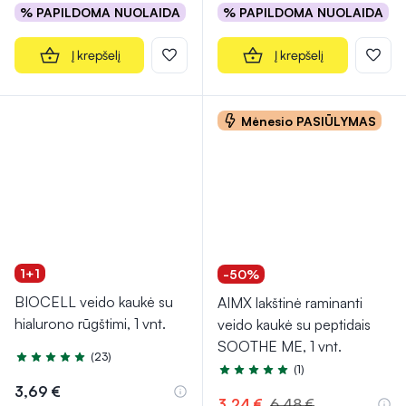
% PAPILDOMA NUOLAIDA
% PAPILDOMA NUOLAIDA
Į krepšelį
Į krepšelį
Mėnesio PASIŪLYMAS
1+1
-50%
BIOCELL veido kaukė su
AIMX lakštinė raminanti
hialurono rūgštimi, 1 vnt.
veido kaukė su peptidais
SOOTHE ME, 1 vnt.
(23)
Įvertinimas 5.0 iš 5
(1)
Įvertinimas 5.0 iš 5
3,69 €
3,24 €
6,48 €