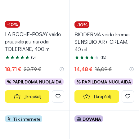
-10%
-10%
LA ROCHE-POSAY veido
BIODERMA veido kremas
prausiklis jautriai odai
SENSIBIO AR+ CREAM,
TOLERIANE, 400 ml
40 ml
(5)
(15)
Įvertinimas 5.0 iš 5
Įvertinimas 4.4 iš 5
18,71 €
20,79 €
14,48 €
16,09 €
% PAPILDOMA NUOLAIDA
% PAPILDOMA NUOLAIDA
Į krepšelį
Į krepšelį
Tik internete
DOVANA