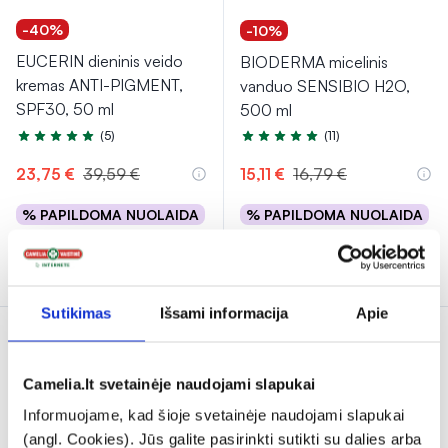
-40%
-10%
EUCERIN dieninis veido
BIODERMA micelinis
kremas ANTI-PIGMENT,
vanduo SENSIBIO H2O,
SPF30, 50 ml
500 ml
(5)
(11)
Įvertinimas 5.0 iš 5
Įvertinimas 5.0 iš 5
23,75 €
39,59 €
15,11 €
16,79 €
% PAPILDOMA NUOLAIDA
% PAPILDOMA NUOLAIDA
Į krepšelį
Į krepšelį
Sutikimas
Išsami informacija
Apie
Camelia.lt svetainėje naudojami slapukai
Informuojame, kad šioje svetainėje naudojami slapukai
(angl. Cookies). Jūs galite pasirinkti sutikti su dalies arba