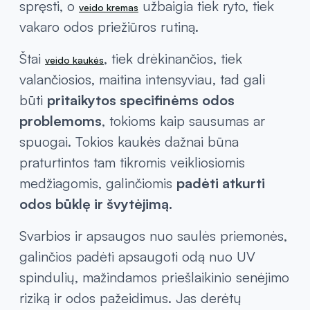
spręsti, o
užbaigia tiek ryto, tiek
veido kremas
vakaro odos priežiūros rutiną.
Štai
, tiek drėkinančios, tiek
veido kaukės
valančiosios, maitina intensyviau, tad gali
būti
pritaikytos specifinėms odos
problemoms
, tokioms kaip sausumas ar
spuogai. Tokios kaukės dažnai būna
praturtintos tam tikromis veikliosiomis
medžiagomis, galinčiomis
padėti atkurti
odos būklę ir švytėjimą.
Svarbios ir apsaugos nuo saulės priemonės,
galinčios padėti apsaugoti odą nuo UV
spindulių, mažindamos priešlaikinio senėjimo
riziką ir odos pažeidimus. Jas derėtų