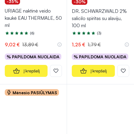
-35%
-30%
URIAGE naktinė veido
DR. SCHWARZWALD 2%
kaukė EAU THERMALE, 50
salicilo spiritas su alaviju,
ml
100 ml
(6)
(3)
Įvertinimas 5.0 iš 5
Įvertinimas 5.0 iš 5
9,02 €
13,89 €
1,25 €
1,79 €
% PAPILDOMA NUOLAIDA
% PAPILDOMA NUOLAIDA
Į krepšelį
Į krepšelį
Mėnesio PASIŪLYMAS