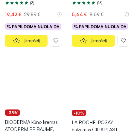
(3)
(16)
Įvertinimas 5.0 iš 5
Įvertinimas 4.9 iš 5
19,42 €
29,89 €
5,64 €
8,69 €
% PAPILDOMA NUOLAIDA
% PAPILDOMA NUOLAIDA
Į krepšelį
Į krepšelį
-35%
-10%
BIODERMA kūno kremas
LA ROCHE-POSAY
ATODERM PP BAUME,
balzamas CICAPLAST