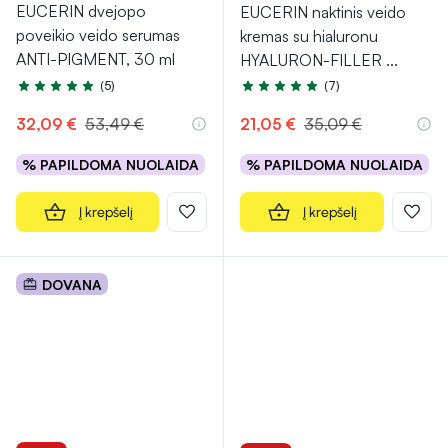
EUCERIN dvejopo
EUCERIN naktinis veido
poveikio veido serumas
kremas su hialuronu
ANTI-PIGMENT, 30 ml
HYALURON-FILLER
...
(5)
(7)
Įvertinimas 5.0 iš 5
Įvertinimas 5.0 iš 5
32,09 €
53,49 €
21,05 €
35,09 €
% PAPILDOMA NUOLAIDA
% PAPILDOMA NUOLAIDA
Į krepšelį
Į krepšelį
DOVANA