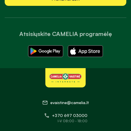
Atsisiųskite CAMELIA programėlę
evaistine@camelia.lt
+370 697 03000
I-V 08:00 - 18:00