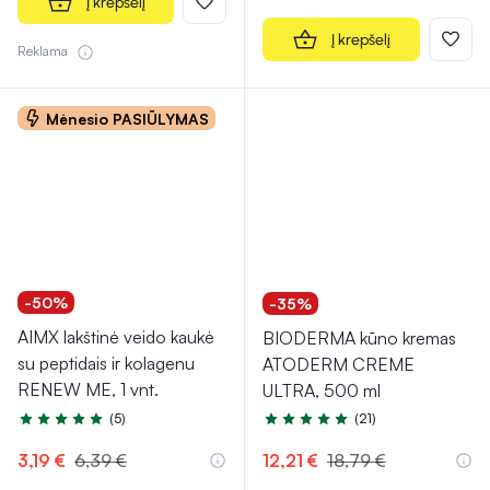
Į krepšelį
Į krepšelį
Reklama
Mėnesio PASIŪLYMAS
-50%
-35%
AIMX lakštinė veido kaukė
BIODERMA kūno kremas
su peptidais ir kolagenu
ATODERM CREME
RENEW ME, 1 vnt.
ULTRA, 500 ml
(5)
(21)
Įvertinimas 5.0 iš 5
Įvertinimas 5.0 iš 5
3,19 €
6,39 €
12,21 €
18,79 €