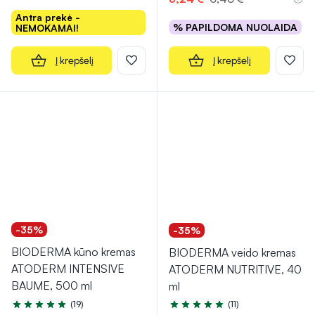
Antra prekė -
% PAPILDOMA NUOLAIDA
NEMOKAMAI!
Į krepšelį
Į krepšelį
-35%
-35%
BIODERMA kūno kremas
BIODERMA veido kremas
ATODERM INTENSIVE
ATODERM NUTRITIVE, 40
BAUME, 500 ml
ml
(19)
(11)
Įvertinimas 4.9 iš 5
Įvertinimas 4.7 iš 5