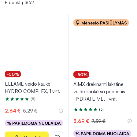
valančios, suteikia intensyvesnę priežiūrą ir
gali padėti
Produktų 1862
spręsti specifines odos problemas.
Taip pat svarbu
nepamiršti apsaugos priemonių nuo saulės, skirtų apsaugoti
Mėnesio PASIŪLYMAS
odą nuo UV spindulių ir padėti išvengti priešlaikinio
senėjimo. Reguliarus šių produktų naudojimas gali padėti
palaikyti veido odos švarą, drėgmę ir sveiką būklę.
-50%
-50%
ELLAME veido kaukė
AIMX drėkinanti lakštinė
HYDRO COMPLEX, 1 vnt.
veido kaukė su peptidais
HYDRATE ME, 1 vnt.
(8)
Įvertinimas 5.0 iš 5
(3)
2,64 €
5,29 €
Įvertinimas 5.0 iš 5
3,69 €
7,39 €
% PAPILDOMA NUOLAIDA
% PAPILDOMA NUOLAIDA