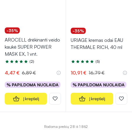
-35%
-35%
AROCELL drėkinanti veido
URIAGE kremas odai EAU
kaukė SUPER POWER
THERMALE RICH, 40 ml
MASK EX, 1 vnt.
(2)
(5)
Įvertinimas 5.0 iš 5
Įvertinimas 5.0 iš 5
4,47 €
6,89 €
10,91 €
16,79 €
% PAPILDOMA NUOLAIDA
% PAPILDOMA NUOLAIDA
Į krepšelį
Į krepšelį
Rodoma prekių 28 iš 1 862